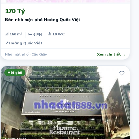
170 Tỷ
Bán nhà mặt phố Hoàng Quốc Việt
📐 160 m²
🚿 10 WC
🛏 6 PN
📍
Hoàng Quốc Việt
Nhà mặt phố · Cầu Giấy
Xem chi tiết →
Môi giới