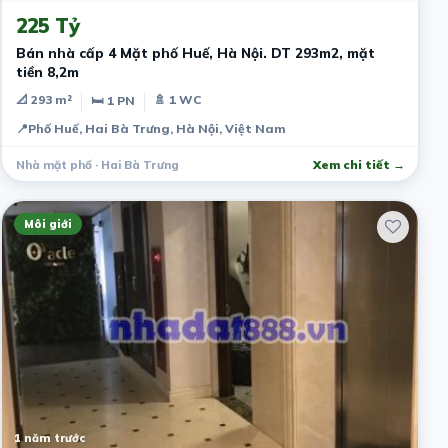
225 Tỷ
Bán nhà cấp 4 Mặt phố Huế, Hà Nội. DT 293m2, mặt
tiền 8,2m
📐 293 m²
🚿 1 WC
🛏 1 PN
📍
Phố Huế, Hai Bà Trưng, Hà Nội, Việt Nam
Nhà mặt phố · Hai Bà Trưng
Xem chi tiết →
Môi giới
1 năm trước