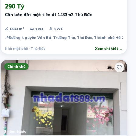
290 Tỷ
Cần bán đất mặt tiền dt 1433m2 Thủ Đức
📐 1433 m²
🚿 3 WC
🛏 3 PN
📍
Đường Nguyễn Văn Bá, Trường Thọ, Thủ Đức, Thành phố Hồ Chí Min
Nhà mặt phố · Thủ Đức
Xem chi tiết →
Chính chủ
3 năm trước