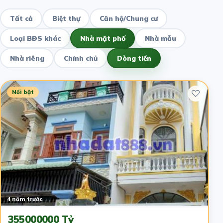
Tất cả
Biệt thự
Căn hộ/Chung cư
Loại BĐS khác
Nhà mặt phố
Nhà mẫu
Nhà riêng
Chính chủ
Dòng tiền
Nổi bật
4 năm trước
355000000 Tỷ