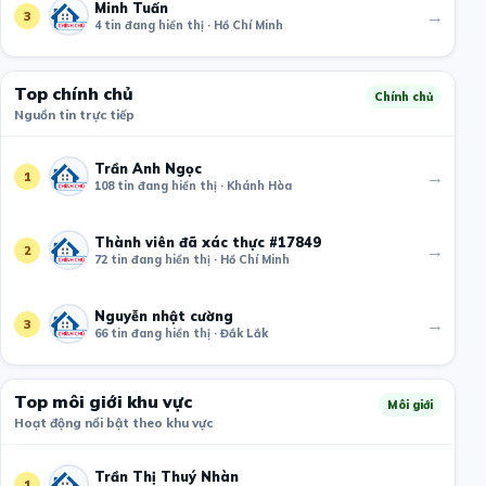
Minh Tuấn
→
3
4 tin đang hiển thị · Hồ Chí Minh
Top chính chủ
Chính chủ
Nguồn tin trực tiếp
Trần Anh Ngọc
→
1
108 tin đang hiển thị · Khánh Hòa
Thành viên đã xác thực #17849
→
2
72 tin đang hiển thị · Hồ Chí Minh
Nguyễn nhật cường
→
3
66 tin đang hiển thị · Đắk Lắk
Top môi giới khu vực
Môi giới
Hoạt động nổi bật theo khu vực
Trần Thị Thuý Nhàn
→
1