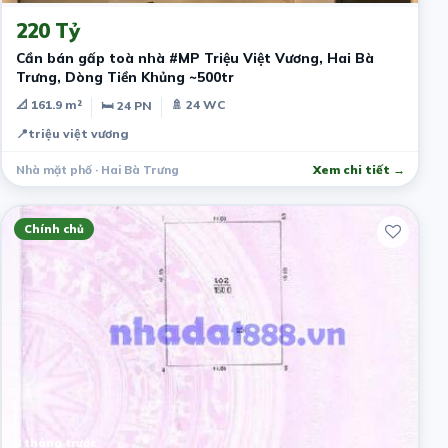
220 Tỷ
Cần bán gấp toà nhà #MP Triệu Việt Vương, Hai Bà
Trưng, Dòng Tiền Khủng ~500tr
📐 161.9 m²
🚿 24 WC
🛏 24 PN
📍
triệu việt vương
Nhà mặt phố · Hai Bà Trưng
Xem chi tiết →
Chính chủ
8 tháng trước