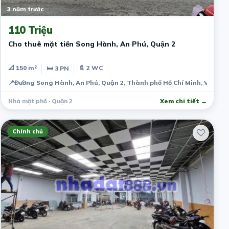
3 năm trước
110 Triệu
Cho thuê mặt tiền Song Hành, An Phú, Quận 2
📐 150 m²
🚿 2 WC
🛏 3 PN
📍
Đường Song Hành, An Phú, Quận 2, Thành phố Hồ Chí Minh, Việt N
Nhà mặt phố · Quận 2
Xem chi tiết →
Chính chủ