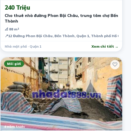
240 Triệu
Cho thuê nhà đường Phan Bội Châu, trung tâm chợ Bến
Thành
📐 88 m²
📍
12 Đường Phan Bội Châu, Bến Thành, Quận 1, Thành phố Hồ Chí Mi
Nhà mặt phố · Quận 1
Xem chi tiết →
Môi giới
4 năm trước