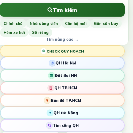
Tìm kiếm
Chính chủ
Nhà dòng tiền
Căn hộ mới
Gần sân bay
Hẻm xe hơi
Sổ riêng
Tìm nâng cao →
CHECK QUY HOẠCH
QH Hà Nội
Đất đai HN
QH TP.HCM
Bản đồ TP.HCM
QH Đà Nẵng
Tìm cổng QH