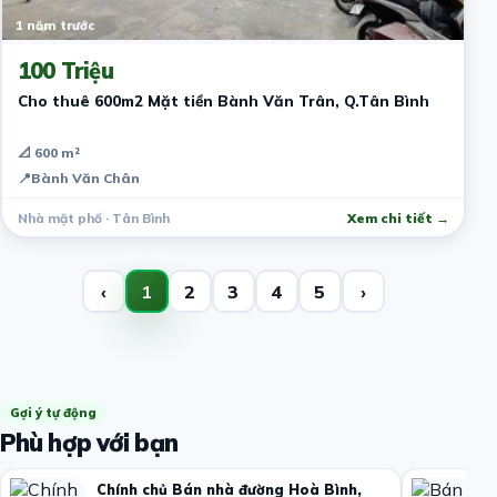
1 năm trước
100 Triệu
Cho thuê 600m2 Mặt tiền Bành Văn Trân, Q.Tân Bình
📐 600 m²
📍
Bành Văn Chân
Nhà mặt phố · Tân Bình
Xem chi tiết →
‹
1
2
3
4
5
›
Gợi ý tự động
Phù hợp với bạn
Chính chủ Bán nhà đường Hoà Bình,