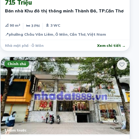
715 Triệu
Bán nhà Khu đô thị thông minh Thành Đô, TP.Cần Thơ
📐 90 m²
🚿 3 WC
🛏 3 PN
📍
phường Châu Văn Liêm, Ô Môn, Cần Thơ, Việt Nam
Nhà mặt phố · Ô Môn
Xem chi tiết →
Chính chủ
1 năm trước