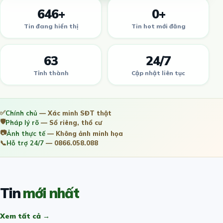
646+
0+
Tin đang hiển thị
Tin hot mới đăng
63
24/7
Tỉnh thành
Cập nhật liên tục
✅
Chính chủ
— Xác minh SĐT thật
🛡️
Pháp lý rõ
— Sổ riêng, thổ cư
📷
Ảnh thực tế
— Không ảnh minh họa
📞
Hỗ trợ 24/7
— 0866.058.088
Tin
mới nhất
Xem tất cả →