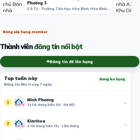
Phường 3
2.5 Tỷ · Trường Tiểu Học Hòa Bình, Hòa Bình, phường 3, Quận 11, Hồ Chí Minh, Việt Nam
Bảng xếp hạng member
Thành viên
đăng tin nổi bật
Đăng tin để lên hạng
Top tuần này
Đang leo hạng
Đăng tin đều trong 7 ngày
Minh Phương
→
1
24 tin đang hiển thị · Hà Nội
Kimthoa
→
2
4 tin đang hiển thị · Lâm Đồng