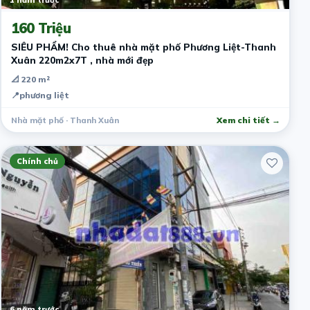
1 năm trước
160 Triệu
SIÊU PHẨM! Cho thuê nhà mặt phố Phương Liệt-Thanh
Xuân 220m2x7T , nhà mới đẹp
📐 220 m²
📍
phương liệt
Nhà mặt phố · Thanh Xuân
Xem chi tiết →
Chính chủ
6 năm trước