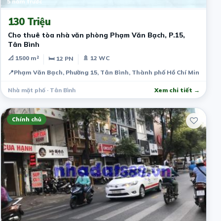
5 năm trước
130 Triệu
Cho thuê tòa nhà văn phòng Phạm Văn Bạch, P.15,
Tân Bình
📐 1500 m²
🚿 12 WC
🛏 12 PN
📍
Phạm Văn Bạch, Phường 15, Tân Bình, Thành phố Hồ Chí Minh, Việ
Nhà mặt phố · Tân Bình
Xem chi tiết →
Chính chủ