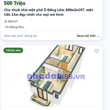
500 Triệu
Cho thuê nhà mặt phố Ô Đồng Lầm 400m2x10T, mặt
tiền 12m đẹp nhất cho mọi mô hình
📐 400 m²
📍
ô đồng lầm
Nhà mặt phố · Đống Đa
Xem chi tiết →
Chính chủ
3 năm trước