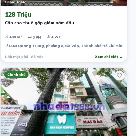
2 năm trước
128 Triệu
Cần cho thuê gấp giảm năm đầu
📐 400 m²
🚿 4 WC
🛏 3 PN
📍
1164 Quang Trung, phường 8, Gò Vấp, Thành phố Hồ Chí Minh, Việ
Nhà mặt phố · Gò Vấp
Xem chi tiết →
Chính chủ