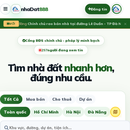
nhaDat
888
Đăng tin
×
Vừa đăng:
Chính chủ rao bán nhà tại đường Lê Duẩn - TP Đà Nẵng; D
MỚI
Cổng BĐS chính chủ - pháp lý minh bạch
294
người đang xem tin
Tìm nhà đất
nhanh hơn
,
đúng nhu cầu.
Tất Cả
Mua bán
Cho thuê
Dự án
Toàn quốc
Hồ Chí Minh
Hà Nội
Đà Nẵng