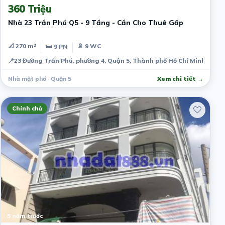
360 Triệu
Nhà 23 Trần Phú Q5 - 9 Tầng - Cần Cho Thuê Gấp
📐 270 m²
🚿 9 WC
🛏 9 PN
📍
23 Đường Trần Phú, phường 4, Quận 5, Thành phố Hồ Chí Minh, Việ
Nhà mặt phố · Quận 5
Xem chi tiết →
Chính chủ
5 năm trước