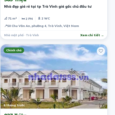
Nhà đẹp giá rẻ tại tp Trà Vinh giá gốc chủ đầu tư
📐 71 m²
🚿 2 WC
🛏 2 PN
📍
50 Chu Văn An, phường 4, Trà Vinh, Việt Nam
Nhà mặt phố · Trà Vinh
Xem chi tiết →
Chính chủ
6 tháng trước