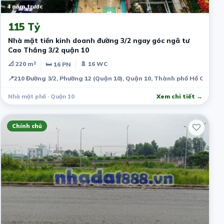
4 năm trước
115 Tỷ
Nhà mặt tiền kinh doanh đường 3/2 ngay góc ngã tư
Cao Thắng 3/2 quận 10
📐 220 m²
🚿 16 WC
🛏 16 PN
📍
210 Đường 3/2, Phường 12 (Quận 10), Quận 10, Thành phố Hồ Chí Mi
Nhà mặt phố · Quận 10
Xem chi tiết →
Chính chủ