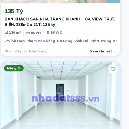
135 Tỷ
BÁN KHÁCH SẠN NHA TRANG KHÁNH HÒA VIEW TRỰC
BIỂN. 230m2 x 21T. 135 tỷ
📐 230 m²
🚿 86 WC
🛏 85 PN
📍
Vĩnh Hoà, Phạm Văn Đồng, Ba Làng, Vĩnh Hải, Nha Trang, Khánh 
Nhà mặt phố · Nha Trang
Xem chi tiết →
Môi giới