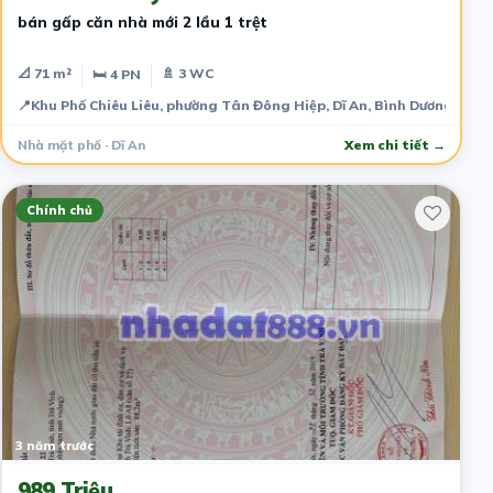
bán gấp căn nhà mới 2 lầu 1 trệt
📐 71 m²
🚿 3 WC
🛏 4 PN
📍
Khu Phố Chiêu Liêu, phường Tân Đông Hiệp, Dĩ An, Bình Dương, Việ
Nhà mặt phố · Dĩ An
Xem chi tiết →
Chính chủ
3 năm trước
989 Triệu