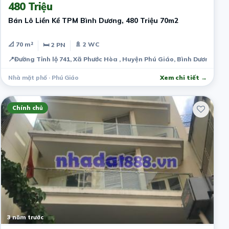
480 Triệu
Bán Lô Liền Kề TPM Bình Dương, 480 Triệu 70m2
📐 70 m²
🚿 2 WC
🛏 2 PN
📍
Đường Tỉnh lộ 741, Xã Phước Hòa , Huyện Phú Giáo, Bình Dương
Nhà mặt phố · Phú Giáo
Xem chi tiết →
Chính chủ
3 năm trước