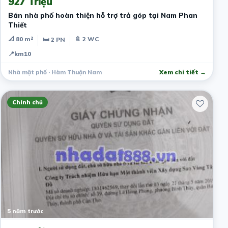
927 Triệu
Bán nhà phố hoàn thiện hỗ trợ trả góp tại Nam Phan
Thiết
📐 80 m²
🚿 2 WC
🛏 2 PN
📍
km10
Nhà mặt phố · Hàm Thuận Nam
Xem chi tiết →
Chính chủ
5 năm trước