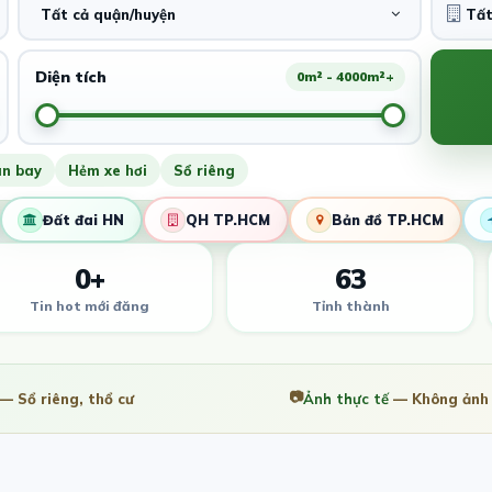
Tất cả quận/huyện
Diện tích
0m² - 4000m²+
ân bay
Hẻm xe hơi
Sổ riêng
Đất đai HN
QH TP.HCM
Bản đồ TP.HCM
0+
63
Tin hot mới đăng
Tỉnh thành
📷
— Sổ riêng, thổ cư
Ảnh thực tế
— Không ảnh 