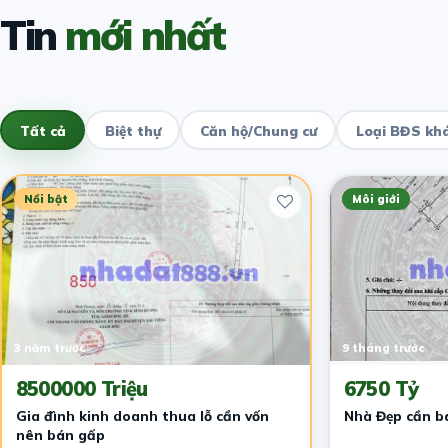
Tin
mới nhất
Tất cả
Biệt thự
Căn hộ/Chung cư
Loại BĐS kh
Nổi bật
Môi giới
3 năm trước
9 tháng trước
8500000 Triệu
6750 Tỷ
Gia đình kinh doanh thua lỗ cần vốn
Nhà Đẹp cần b
nên bán gấp