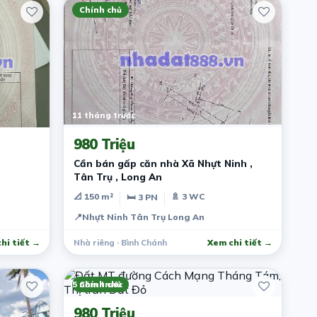
Chính chủ
11 tháng trước
980 Triệu
Cần bán gấp căn nhà Xã Nhựt Ninh ,
Tân Trụ , Long An
📐 150 m²
🚿 3 WC
🛏 3 PN
📍
Nhựt Ninh Tân Trụ Long An
hi tiết →
Nhà riêng · Bình Chánh
Xem chi tiết →
5 năm trước
Chính chủ
980 Triệu