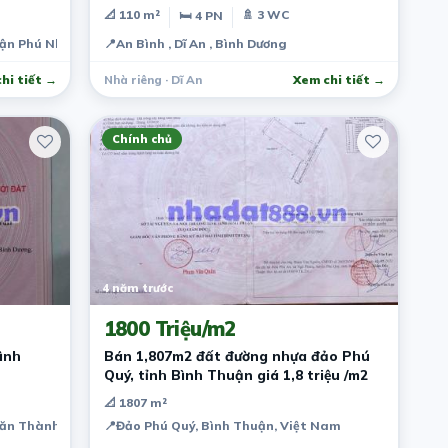
📐 110 m²
🚿 3 WC
🛏 4 PN
uận Phú Nhuận, Thành phố Hồ Chí Minh, Việt Nam
📍
An Bình , Dĩ An , Bình Dương
hi tiết →
Nhà riêng · Dĩ An
Xem chi tiết →
Chính chủ
4 năm trước
1800 Triệu/m2
ình
Bán 1,807m2 đất đường nhựa đảo Phú
Quý, tỉnh Bình Thuận giá 1,8 triệu /m2
📐 1807 m²
ăn Thành, Hòa Lợi, Bến Cát, Bình Dương, Việt Nam
📍
Đảo Phú Quý, Bình Thuận, Việt Nam