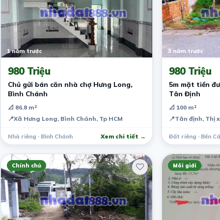
1 năm trước
3 năm trước
980 Triệu
980 Triệu
Chủ gửi bán căn nhà chợ Hưng Long,
5m mặt tiền đ
Bình Chánh
Tân Định
📐 86.8 m²
📐 100 m²
📍
Xã Hưng Long, Bình Chánh, Tp HCM
📍
Tân định, Thị 
Nhà riêng · Bình Chánh
Xem chi tiết →
Đất riêng · Bến C
Chính chủ
Môi giới