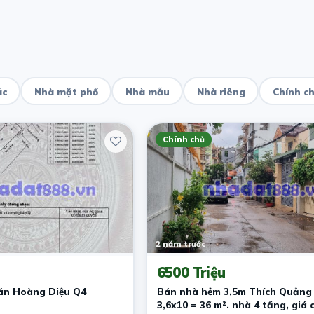
ác
Nhà mặt phố
Nhà mẫu
Nhà riêng
Chính c
Chính chủ
2 năm trước
6500 Triệu
án Hoàng Diệu Q4
Bán nhà hẻm 3,5m Thích Quảng 
3,6x10 = 36 m². nhà 4 tầng, giá c