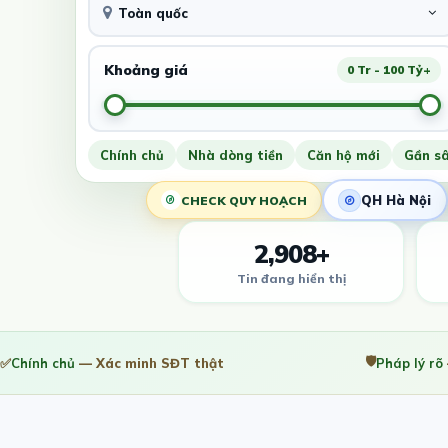
Toàn quốc
Khoảng giá
0 Tr - 100 Tỷ+
Chính chủ
Nhà dòng tiền
Căn hộ mới
Gần s
QH Hà Nội
CHECK QUY HOẠCH
2,908+
Tin đang hiển thị
🛡️
✅
Chính chủ
— Xác minh SĐT thật
Pháp lý rõ