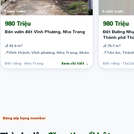
5 năm trước
5 năm trước
980 Triệu
980 Triệu
Bán vườn đất Vĩnh Phương, Nha Trang
Đất Đường Nhự
Thành phố Th
📐 81.9 m²
📐 75.7 m²
📍
Vĩnh thành, Vĩnh phương, Nha Trang, Khánh Hòa, Việt Nam
📍
Tân An, Thành
Đất riêng · Nha Trang
Xem chi tiết →
Đất riêng · Thủ D
Bảng xếp hạng member