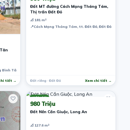
Đất MT đường Cách Mạng Tháng Tám,
Thị trấn Đất Đỏ
📐 181 m²
📍
Cách Mạng Tháng Tám, tt. Đất Đỏ, Đất Đỏ, Bà Rịa -
 Tân
ng Bình Tân, Thành phố Biên Hòa, Đồng Nai, Việt Nam
hi tiết →
Đất riêng · Đất Đỏ
Xem chi tiết →
7 năm trước
Môi giới
980 Triệu
Đất Nền Cần Giuộc, Long An
📐 127.6 m²