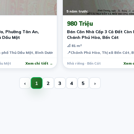
5 năm trước
980 Triệu
a, Phường Tân An,
Bán Căn Nhà Cấp 3 Cả Đất Còn 
ủ Dầu Một
Chánh Phú Hòa, Bến Cát
📐 81 m²
 phố Thủ Dầu Một, Bình Dương, Việt Nam
📍
Chánh Phú Hòa, Thị xã Bến Cát, 
ầu Một
Xem chi tiết →
Nhà riêng · Bến Cát
Xem c
‹
1
2
3
4
5
›