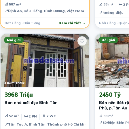
📐 587 m²
📐 33 m²
🛏 2 
📍
Định An, Dầu Tiếng, Bình Dương, Việt Nam
📍
hoàng diệu
Đất riêng · Dầu Tiếng
Xem chi tiết →
Nhà riêng · Quận 
Môi giới
Môi giới
3 năm trước
5 năm trước
3968 Triệu
2450 Tỷ
Bán nhà mới đẹp Bình Tân
Bán nền đất rộ
Phủ, p.Tân An
📐 52 m²
🚿 2 WC
📐 80 m²
🛏 2 PN
📍
80 Điện Biên P
📍
Tân Tạo A, Bình Tân, Thành phố Hồ Chí Minh, Việt Nam