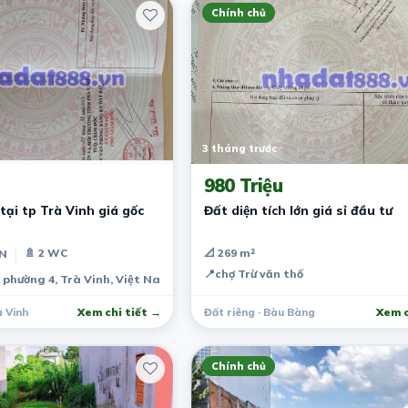
Chính chủ
3 tháng trước
980 Triệu
tại tp Trà Vinh giá gốc
Đất diện tích lớn giá sỉ đầu tư
🚿 2 WC
📐 269 m²
PN
📍
chợ Trừ văn thố
 phường 4, Trà Vinh, Việt Nam
 Vinh
Xem chi tiết →
Đất riêng · Bàu Bàng
Xem c
Chính chủ