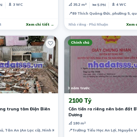
tỷ.
🚿 3 WC
📐 35.2 m²
🚿 4 WC
PN
🛏 5 PN
📍
89 Thích Quảng Đức, phường 5, q
4
Xem chi tiết →
Nhà riêng · Phú Nhuận
Xem c
Chính chủ
3 năm trước
2100 Tỷ
ng trung tâm Điện Biên
Cần tiền ra riêng nên bán đất B
Dương
📐 180 m²
hủ, Tân An (An Lạc cũ), Ninh Kiều, Cần Thơ, Việt Nam
📍
Trường Tiểu Học An Lợi, Nguyễn V