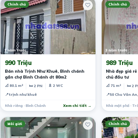
Chính chủ
Chính chủ
1 năm trước
3 năm trước
990 Triệu
989 Triệu
Bán nhà Trịnh Như Khuê, Bình chánh
Nhà đẹp giá rẻ 
gần chợ Bình Chánh dt 80m2
chủ đầu tư
📐 80.1 m²
🚿 2 WC
📐 71 m²
🛏 2 PN
🛏 2 
📍
trịnh như khuê
📍
50 Chu Văn An,
Nhà riêng · Bình Chánh
Xem chi tiết →
Nhà mặt phố · Trà
Môi giới
Chính chủ