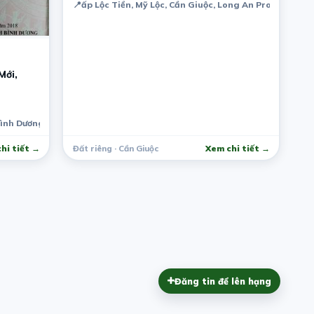
📍
ấp Lộc Tiền, Mỹ Lộc, Cần Giuộc, Long An Province, V
Mới,
Bình Dương, Việt Nam
hi tiết →
Đất riêng · Cần Giuộc
Xem chi tiết →
Đăng tin để lên hạng