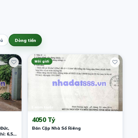
hủ
Dòng tiền
Môi giới
1 năm trước
4050 Tỷ
Đức,
Bán Cặp Nhà Sổ Riêng
hỉ: 6,5