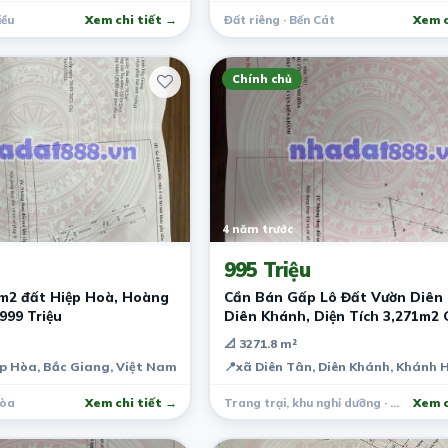
iều
Xem chi tiết →
Đất riêng · Bến Cát
Xem c
Chính chủ
4 năm trước
995 Triệu
m2 đất Hiệp Hoà, Hoàng
Cần Bán Gấp Lô Đất Vườn Diên 
999 Triệu
Diên Khánh, Diện Tích 3,271m2 
Tư
📐 3271.8 m²
p Hòa, Bắc Giang, Việt Nam
📍
xã Diên Tân, Diên Khánh, Khánh 
Hòa
Xem chi tiết →
Trang trại, khu nghỉ dưỡng · Diên Khánh
Xem c