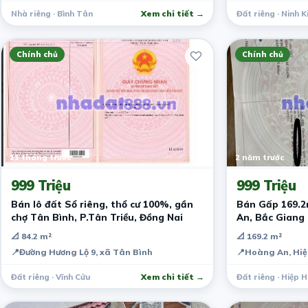
Nhà riêng · Bình Tân
Xem chi tiết →
Đất riêng · Ninh K
Chính chủ
Chính chủ
11 tháng trước
2 năm trước
999 Triệu
999 Triệu
Bán lô đất Sổ riêng, thổ cư 100%, gần
Bán Gấp 169.2
chợ Tân Bình, P.Tân Triều, Đồng Nai
An, Bắc Giang 
📐 84.2 m²
📐 169.2 m²
📍
Đường Hương Lộ 9, xã Tân Bình
📍
Hoàng An, Hiệ
Đất riêng · Vĩnh Cửu
Xem chi tiết →
Đất riêng · Hiệp 