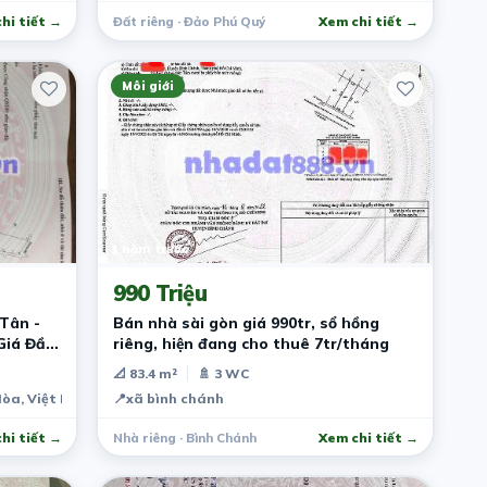
hi tiết →
Đất riêng · Đảo Phú Quý
Xem chi tiết →
Môi giới
1 năm trước
990 Triệu
Tân -
Bán nhà sài gòn giá 990tr, sổ hồng
Giá Đầu
riêng, hiện đang cho thuê 7tr/tháng
📐 83.4 m²
🚿 3 WC
Hòa, Việt Nam
📍
xã bình chánh
hi tiết →
Nhà riêng · Bình Chánh
Xem chi tiết →