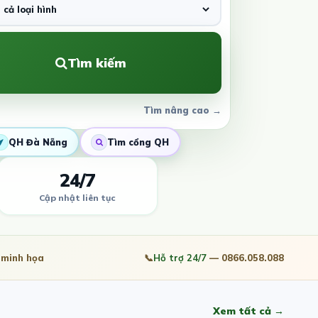
Tìm kiếm
Tìm nâng cao →
QH Đà Nẵng
Tìm cổng QH
24/7
Cập nhật liên tục
minh họa
📞
Hỗ trợ 24/7
— 0866.058.088
Xem tất cả →