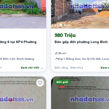
4 năm trước
980 Triệu
ường 6 tại KP4 Phường
Bán gấp đất phường Long Bình
📐 85 m²
xã Bến Cát, Bình Dương
📍
Big C Đồng Nai, Xa lộ Hà Nội, Lo
át
Xem chi tiết →
Đất riêng · Biên Hòa
Xem c
Môi giới