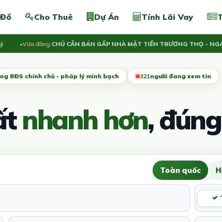
 Đồ
Cho Thuê
Dự Án
Tính Lãi Vay
T
Vừa đăng:
CHỦ CẦN BÁN GẤP NHÀ MẶT TIỀN TRƯƠNG THỌ - NGANG 5
ng BĐS chính chủ - pháp lý minh bạch
321
người đang xem tin
ất
nhanh hơn
, đúng
Toàn quốc
H