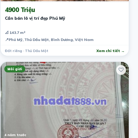
4900 Triệu
Cần bán lô vị trí đẹp Phú Mỹ
📐 143.7 m²
📍
Phú Mỹ, Thủ Dầu Một, Bình Dương, Việt Nam
Đất riêng · Thủ Dầu Một
Xem chi tiết →
Môi giới
4 năm trước