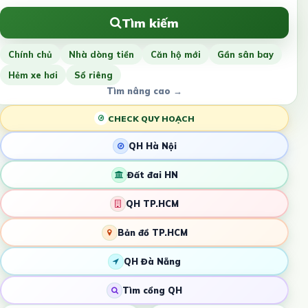
Tìm kiếm
Chính chủ
Nhà dòng tiền
Căn hộ mới
Gần sân bay
Hẻm xe hơi
Sổ riêng
Tìm nâng cao →
CHECK QUY HOẠCH
QH Hà Nội
Đất đai HN
QH TP.HCM
Bản đồ TP.HCM
QH Đà Nẵng
Tìm cổng QH