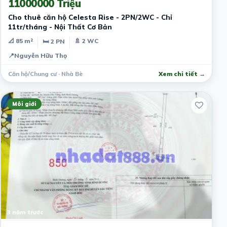
11000000 Triệu
Cho thuê căn hộ Celesta Rise - 2PN/2WC - Chỉ
11tr/tháng - Nội Thất Cơ Bản
📐 85 m²
🚿 2 WC
🛏 2 PN
📍
Nguyễn Hữu Thọ
Căn hộ/Chung cư · Nhà Bè
Xem chi tiết →
Môi giới
3 năm trước