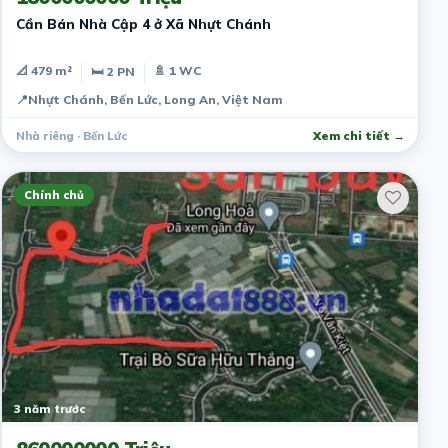
Cần Bán Nhà Cập 4 ở Xã Nhựt Chánh
📐 479 m²
🚿 1 WC
🛏 2 PN
📍
Nhựt Chánh, Bến Lức, Long An, Việt Nam
Nhà riêng · Bến Lức
Xem chi tiết →
Chính chủ
3 năm trước