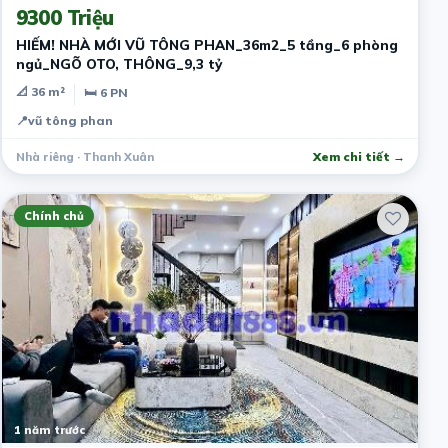
9300 Triệu
HIẾM! NHÀ MỚI VŨ TÔNG PHAN_36m2_5 tầng_6 phòng
ngủ_NGÕ OTO, THÔNG_9,3 tỷ
📐 36 m²
🛏 6 PN
📍
vũ tông phan
Nhà riêng · Thanh Xuân
Xem chi tiết →
Chính chủ
1 năm trước