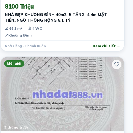
8100 Triệu
NHÀ ĐẸP KHƯƠNG ĐÌNH 40m2_5 TẦNG_4.4m MẶT
TIỀN_NGÕ THÔNG RỘNG 8.1 TỶ
📐 66.1 m²
🚿 4 WC
📍
Khương Đình
Nhà riêng · Thanh Xuân
Xem chi tiết →
Môi giới
9 tháng trước