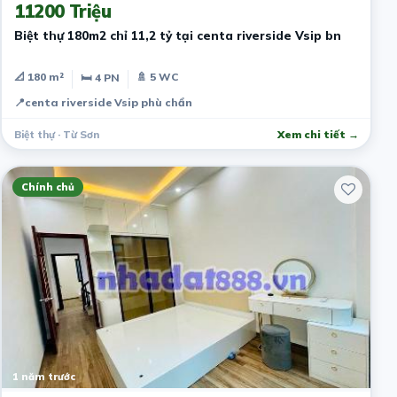
11200 Triệu
Biệt thự 180m2 chỉ 11,2 tỷ tại centa riverside Vsip bn
📐 180 m²
🚿 5 WC
🛏 4 PN
📍
centa riverside Vsip phù chẩn
Biệt thự · Từ Sơn
Xem chi tiết →
Chính chủ
1 năm trước