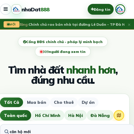
nhaDat
888
Đăng tin
×
Vừa đăng:
Chính chủ rao bán nhà tại đường Lê Duẩn - TP Đà Nẵng; D
MỚI
Cổng BĐS chính chủ - pháp lý minh bạch
310
người đang xem tin
Tìm nhà đất
nhanh hơn
,
đúng nhu cầu.
Tất Cả
Mua bán
Cho thuê
Dự án
Toàn quốc
Hồ Chí Minh
Hà Nội
Đà Nẵng