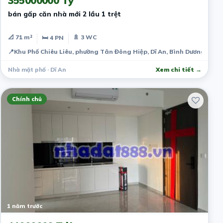
355000000 Tỷ
bán gấp căn nhà mới 2 lầu 1 trệt
📐 71 m²
🚿 3 WC
🛏 4 PN
📍
Khu Phố Chiêu Liêu, phường Tân Đông Hiệp, Dĩ An, Bình Dương, Việ
Nhà mặt phố · Dĩ An
Xem chi tiết →
Chính chủ
1 năm trước