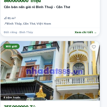
860000000 Triệu
Cần bán nền giá rẻ Bình Thuỷ - Cần Thơ
📐 81 m²
📍
Bình Thủy, Cần Thơ, Việt Nam
Đất riêng · Bình Thủy
Xem chi tiết →
Môi giới
4 năm trước