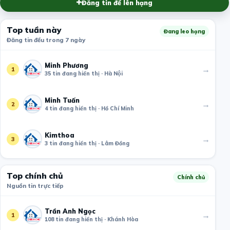
Đăng tin để lên hạng
Top tuần này
Đang leo hạng
Đăng tin đều trong 7 ngày
Minh Phương
→
1
35 tin đang hiển thị · Hà Nội
Minh Tuấn
→
2
4 tin đang hiển thị · Hồ Chí Minh
Kimthoa
→
3
3 tin đang hiển thị · Lâm Đồng
Top chính chủ
Chính chủ
Nguồn tin trực tiếp
Trần Anh Ngọc
→
1
108 tin đang hiển thị · Khánh Hòa