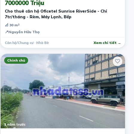
7000000 Triệu
Cho thuê căn hộ Oficetel Sunrise RiverSide - Chỉ
7tr/tháng - Rèm, Máy Lạnh, Bếp
📐 30 m²
📍
Nguyễn Hữu Thọ
Căn hộ/Chung cư · Nhà Bè
Xem chi tiết →
Chính chủ
1 năm trước