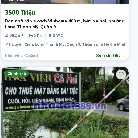
3500 Triệu
Bán nhà cấp 4 cách Vinhome 400 m, hẻm xe hơi, phường
Long Thạnh Mỹ ,Quận 9
📐 58.2 m²
🚿 1 WC
🛏 2 PN
📍
Nguyễn Xiển, Long Thạnh Mỹ, Quận 9, Thành phố Hồ Chí Minh, Việ
Nhà riêng · Quận 9
Xem chi tiết →
Chính chủ