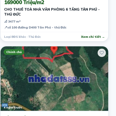
169000 Triệu/m2
CHO THUÊ TOÀ NHÀ VĂN PHÒNG 6 TẦNG TÂN PHÚ -
THỦ ĐỨC
📐 3477 m²
📍
số 100 đường D400 Tân Phú - thủ Đức
Loại BĐS khác · Thủ Đức
Xem chi tiết →
Chính chủ
4 năm trước