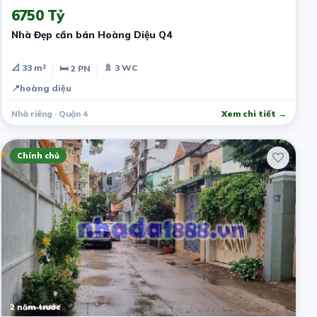
6750 Tỷ
Nhà Đẹp cần bán Hoàng Diệu Q4
📐 33 m²
🚿 3 WC
🛏 2 PN
📍
hoàng diệu
Nhà riêng · Quận 4
Xem chi tiết →
Chính chủ
2 năm trước