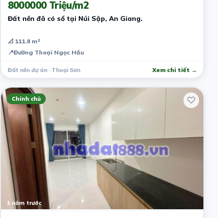
8000000 Triệu/m2
Đất nền đã có sổ tại Núi Sập, An Giang.
📐 111.8 m²
📍
Đường Thoại Ngọc Hầu
Đất nền dự án · Thoại Sơn
Xem chi tiết →
Chính chủ
1 năm trước