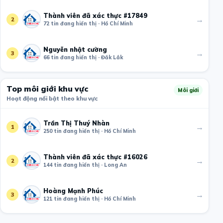
Thành viên đã xác thực #17849
→
2
72 tin đang hiển thị · Hồ Chí Minh
Nguyễn nhật cường
→
3
66 tin đang hiển thị · Đắk Lắk
Top môi giới khu vực
Môi giới
Hoạt động nổi bật theo khu vực
Trần Thị Thuý Nhàn
→
1
250 tin đang hiển thị · Hồ Chí Minh
Thành viên đã xác thực #16026
→
2
144 tin đang hiển thị · Long An
Hoàng Mạnh Phúc
→
3
121 tin đang hiển thị · Hồ Chí Minh