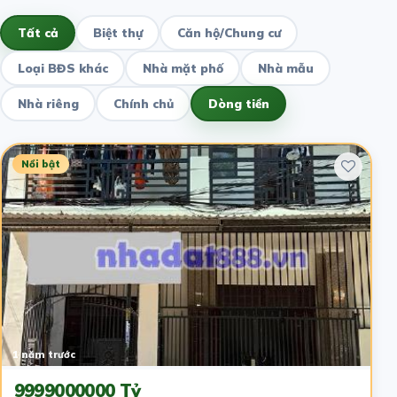
Tất cả
Biệt thự
Căn hộ/Chung cư
Loại BĐS khác
Nhà mặt phố
Nhà mẫu
Nhà riêng
Chính chủ
Dòng tiền
Nổi bật
1 năm trước
9999000000 Tỷ