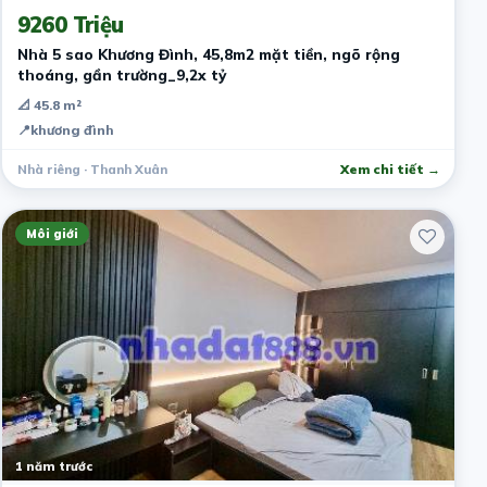
9260 Triệu
Nhà 5 sao Khương Đình, 45,8m2 mặt tiền, ngõ rộng
thoáng, gần trường_9,2x tỷ
📐 45.8 m²
📍
khương đình
Nhà riêng · Thanh Xuân
Xem chi tiết →
Môi giới
1 năm trước