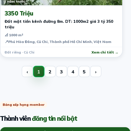
3 năm trước
3350 Triệu
Đất mặt tiền kênh đường 8m. DT: 1000m2 giá 3 tỷ 350
triệu
📐 1000 m²
📍
Phú Hòa Đông, Củ Chi, Thành phố Hồ Chí Minh, Việt Nam
Đất riêng · Củ Chi
Xem chi tiết →
‹
1
2
3
4
5
›
Bảng xếp hạng member
Thành viên
đăng tin nổi bật