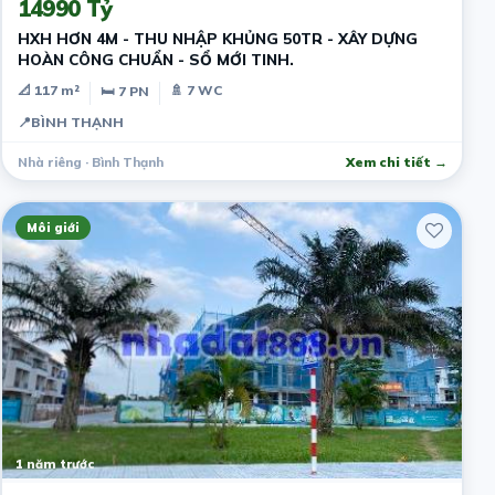
14990 Tỷ
HXH HƠN 4M - THU NHẬP KHỦNG 50TR - XÂY DỰNG
HOÀN CÔNG CHUẨN - SỔ MỚI TINH.
📐 117 m²
🚿 7 WC
🛏 7 PN
📍
BÌNH THẠNH
Nhà riêng · Bình Thạnh
Xem chi tiết →
Môi giới
1 năm trước