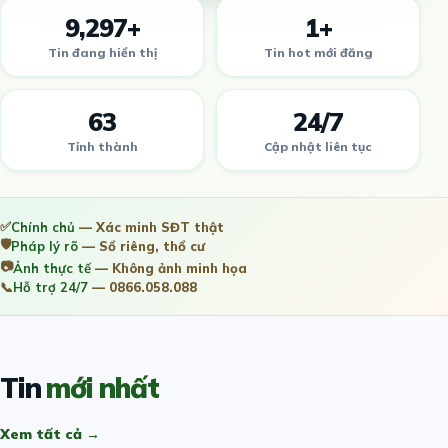
9,297+
1+
Tin đang hiển thị
Tin hot mới đăng
63
24/7
Tỉnh thành
Cập nhật liên tục
✅
Chính chủ
— Xác minh SĐT thật
🛡️
Pháp lý rõ
— Sổ riêng, thổ cư
📷
Ảnh thực tế
— Không ảnh minh họa
📞
Hỗ trợ 24/7
— 0866.058.088
Tin
mới nhất
Xem tất cả →