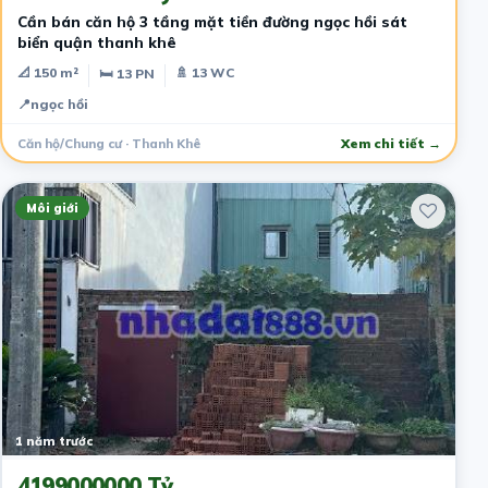
Cần bán căn hộ 3 tầng mặt tiền đường ngọc hồi sát
biển quận thanh khê
📐 150 m²
🚿 13 WC
🛏 13 PN
📍
ngọc hồi
Căn hộ/Chung cư · Thanh Khê
Xem chi tiết →
Môi giới
1 năm trước
4199000000 Tỷ