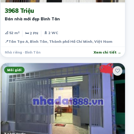
3968 Triệu
Bán nhà mới đẹp Bình Tân
📐 52 m²
🚿 2 WC
🛏 2 PN
📍
Tân Tạo A, Bình Tân, Thành phố Hồ Chí Minh, Việt Nam
Nhà riêng · Bình Tân
Xem chi tiết →
Môi giới
3 năm trước