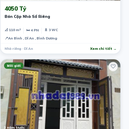
4050 Tỷ
Bán Cặp Nhà Sổ Riêng
📐 110 m²
🚿 3 WC
🛏 4 PN
📍
An Bình , Dĩ An , Bình Dương
Nhà riêng · Dĩ An
Xem chi tiết →
Môi giới
3 năm trước