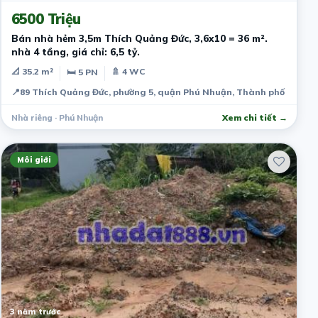
6500 Triệu
Bán nhà hẻm 3,5m Thích Quảng Đức, 3,6x10 = 36 m².
nhà 4 tầng, giá chỉ: 6,5 tỷ.
📐 35.2 m²
🚿 4 WC
🛏 5 PN
📍
89 Thích Quảng Đức, phường 5, quận Phú Nhuận, Thành phố Hồ Chí
Nhà riêng · Phú Nhuận
Xem chi tiết →
Môi giới
3 năm trước