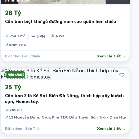
8 tháng trước
28 Tỷ
Cần bán biệt thự gỗ đường nam cao quận liên chiểu
📐 754.7 m²
🚿 4 WC
🛏 3 PN
📍
nam cao
Biệt thự · Liên Chiểu
Xem chi tiết →
6 năm trước
Môi giới
25 Tỷ
Cần bán 3 lô Kề Sát Biển Đà Nẵng, thích hợp xây khách
sạn, Homestay.
📐 285 m²
📍
13 Nguyễn Đăng Giai, Khu TĐC Đầu Tuyến Sơn Trà - Diện Ngọc, Th
Đất riêng · Sơn Trà
Xem chi tiết →