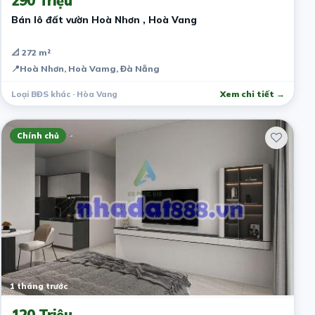
290 Triệu
Bán lô đất vườn Hoà Nhơn , Hoà Vang
📐 272 m²
📍
Hoà Nhơn, Hoà Vamg, Đà Nẵng
Loại BĐS khác · Hòa Vang
Xem chi tiết →
Chính chủ
1 tháng trước
120 Triệu