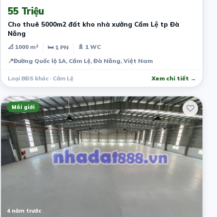
55 Triệu
Cho thuê 5000m2 đất kho nhà xưởng Cẩm Lệ tp Đà
Nẵng
📐 1000 m²
🚿 1 WC
🛏 1 PN
📍
Đường Quốc lộ 1A, Cẩm Lệ, Đà Nẵng, Việt Nam
Loại BĐS khác · Cẩm Lệ
Xem chi tiết →
Môi giới
4 năm trước