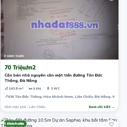
3 năm trước
70 Triệu/m2
Cần bán nhà nguyên căn mặt tiền đường Tôn Đức
Thắng, Đà Nẵng
📐 143.8 m²
🚿 3 WC
🛏 5 PN
📍
636 Tôn Đức Thắng, Hòa Khánh Nam, Liên Chiểu, Đà Nẵng, Việt N
Nhà mặt phố · Liên Chiểu
Xem chi tiết →
5 năm trước
Chính chủ