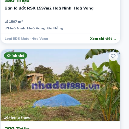
390 Triệu
Bán lô đất RSX 1597m2 Hoà Ninh, Hoà Vang
📐 1597 m²
📍
Hoà Ninh, Hoà Vang, Đà Nẵng
Loại BĐS khác · Hòa Vang
Xem chi tiết →
Chính chủ
10 tháng trước