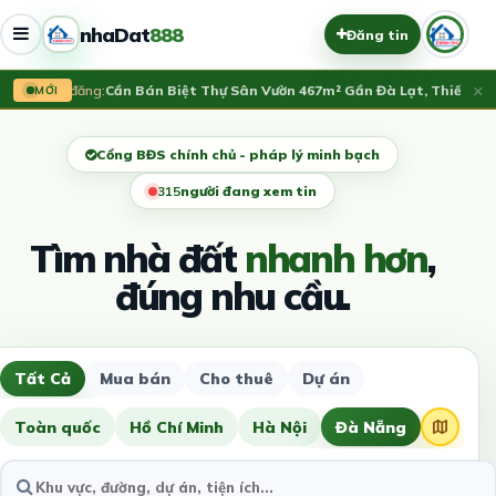
nhaDat
888
Đăng tin
×
Vừa đăng:
Cần Bán Biệt Thự Sân Vườn 467m² Gần Đà Lạt, Thiết Kế H
MỚI
Cổng BĐS chính chủ - pháp lý minh bạch
319
người đang xem tin
Tìm nhà đất
nhanh hơn
,
đúng nhu cầu.
Tất Cả
Mua bán
Cho thuê
Dự án
Toàn quốc
Hồ Chí Minh
Hà Nội
Đà Nẵng