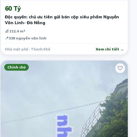
60 Tỷ
Độc quyền: chủ ưu tiên gửi bán cặp siêu phẩm Nguyễn
Văn Linh- Đà Nẵng
📐 211.4 m²
📍
338 nguyễn văn linh
Nhà mặt phố · Thanh Khê
Xem chi tiết →
Chính chủ