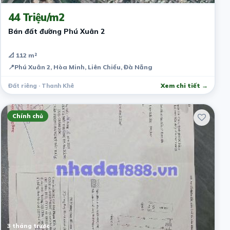
44 Triệu/m2
Bán đất đường Phú Xuân 2
📐 112 m²
📍
Phú Xuân 2, Hòa Minh, Liên Chiểu, Đà Nẵng
Đất riêng · Thanh Khê
Xem chi tiết →
Chính chủ
3 tháng trước