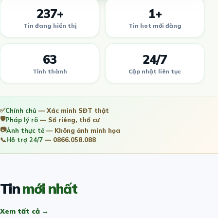
237+
1+
Tin đang hiển thị
Tin hot mới đăng
63
24/7
Tỉnh thành
Cập nhật liên tục
✅
Chính chủ
— Xác minh SĐT thật
🛡️
Pháp lý rõ
— Sổ riêng, thổ cư
📷
Ảnh thực tế
— Không ảnh minh họa
📞
Hỗ trợ 24/7
— 0866.058.088
Tin
mới nhất
Xem tất cả →