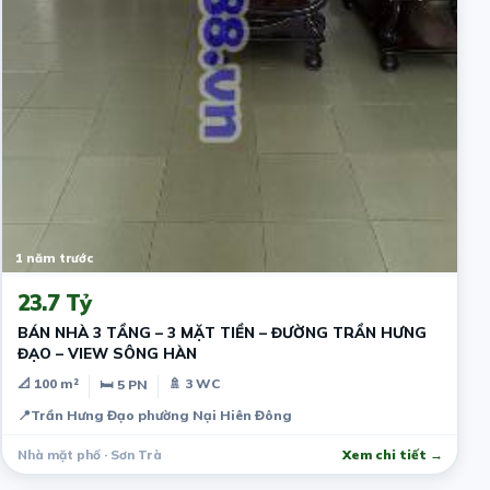
1 năm trước
23.7 Tỷ
BÁN NHÀ 3 TẦNG – 3 MẶT TIỀN – ĐƯỜNG TRẦN HƯNG
ĐẠO – VIEW SÔNG HÀN
📐 100 m²
🚿 3 WC
🛏 5 PN
📍
Trần Hưng Đạo phường Nại Hiên Đông
Nhà mặt phố · Sơn Trà
Xem chi tiết →