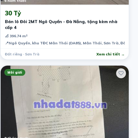
6 năm trước
30 Tỷ
Bán lô Đôi 2MT Ngô Quyền - Đà Nẵng, tặng kèm nhà
cấp 4
📐 396.74 m²
📍
Ngô Quyền, khu TĐC Mân Thái (DA85), Mân Thái, Sơn Trà, Đà Nẵng
Đất riêng · Sơn Trà
Xem chi tiết →
Môi giới