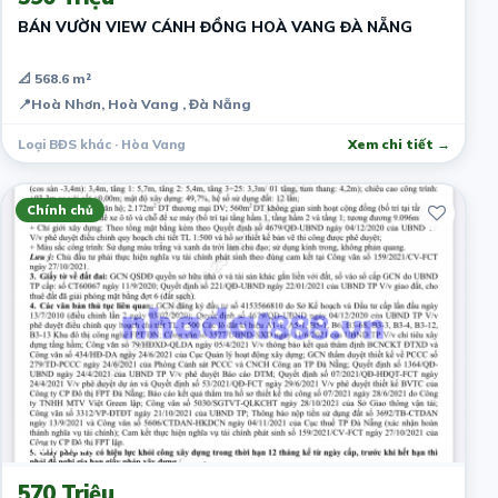
BÁN VƯỜN VIEW CÁNH ĐỒNG HOÀ VANG ĐÀ NẴNG
📐 568.6 m²
📍
Hoà Nhơn, Hoà Vang , Đà Nẵng
Loại BĐS khác · Hòa Vang
Xem chi tiết →
Chính chủ
2 năm trước
570 Triệu