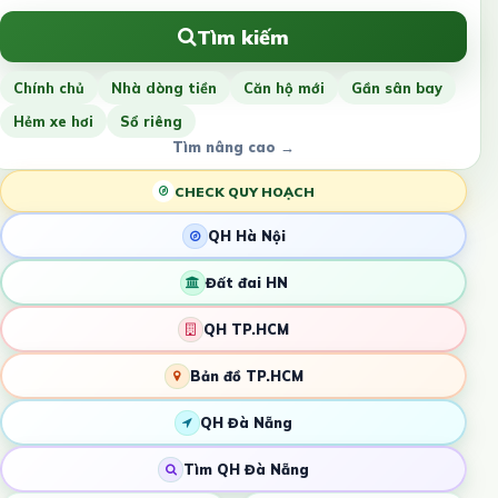
Tìm kiếm
Chính chủ
Nhà dòng tiền
Căn hộ mới
Gần sân bay
Hẻm xe hơi
Sổ riêng
Tìm nâng cao →
CHECK QUY HOẠCH
QH Hà Nội
Đất đai HN
QH TP.HCM
Bản đồ TP.HCM
QH Đà Nẵng
Tìm QH Đà Nẵng