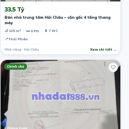
33.5 Tỷ
Bán nhà trung tâm Hải Châu – căn gốc 4 tầng thang
máy
📐 125 m²
🚿 7 WC
🛏 6 PN
📍
Thái Phiên
Nhà riêng · Hải Châu
Xem chi tiết →
Chính chủ
4 tháng trước