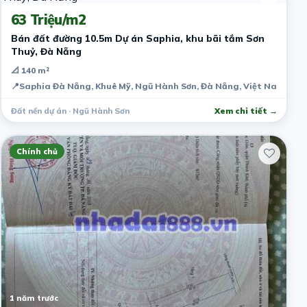
63 Triệu/m2
Bán đất đường 10.5m Dự án Saphia, khu bãi tắm Sơn
Thuỷ, Đà Nẵng
📐 140 m²
📍
Saphia Đà Nẵng, Khuê Mỹ, Ngũ Hành Sơn, Đà Nẵng, Việt Nam
Đất nền dự án · Ngũ Hành Sơn
Xem chi tiết →
Chính chủ
1 năm trước