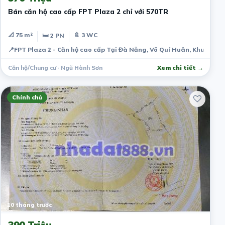
Bán căn hộ cao cấp FPT Plaza 2 chỉ với 570TR
📐 75 m²
🚿 3 WC
🛏 2 PN
📍
FPT Plaza 2 - Căn hộ cao cấp Tại Đà Nẵng, Võ Quí Huân, Khu đô th
Căn hộ/Chung cư · Ngũ Hành Sơn
Xem chi tiết →
Chính chủ
10 tháng trước