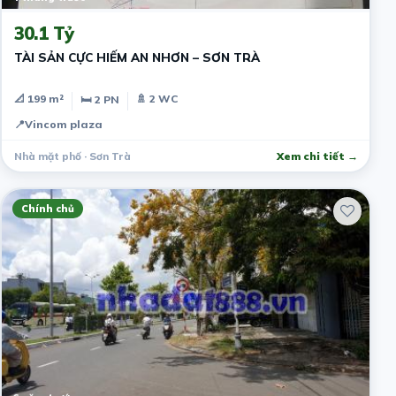
30.1 Tỷ
TÀI SẢN CỰC HIẾM AN NHƠN – SƠN TRÀ
📐 199 m²
🚿 2 WC
🛏 2 PN
📍
Vincom plaza
Nhà mặt phố · Sơn Trà
Xem chi tiết →
Chính chủ