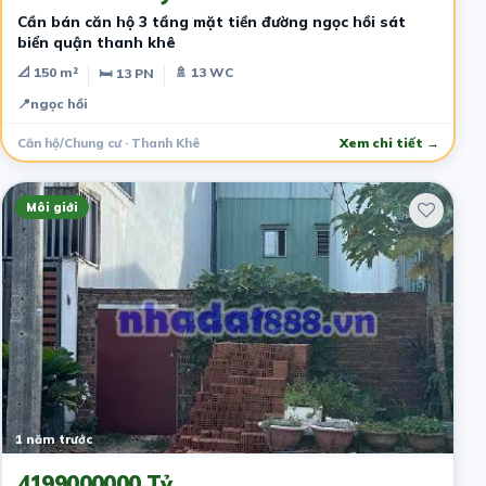
Cần bán căn hộ 3 tầng mặt tiền đường ngọc hồi sát
biển quận thanh khê
📐 150 m²
🚿 13 WC
🛏 13 PN
📍
ngọc hồi
Căn hộ/Chung cư · Thanh Khê
Xem chi tiết →
Môi giới
1 năm trước
4199000000 Tỷ