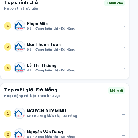
Top chính chủ
Chính chủ
Nguồn tin trực tiếp
Phạm Mẫn
→
1
5 tin đang hiển thị · Đà Nẵng
Mai Thanh Toàn
→
2
5 tin đang hiển thị · Đà Nẵng
Lê Thị Thương
→
3
4 tin đang hiển thị · Đà Nẵng
Top môi giới Đà Nẵng
Môi giới
Hoạt động nổi bật theo khu vực
NGUYỄN DUY MINH
→
1
60 tin đang hiển thị · Đà Nẵng
Nguyễn Văn Dũng
→
2
6 tin đang hiển thị · Đà Nẵng