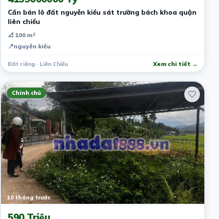
Cần bán lô đất nguyễn kiều sát trường bách khoa quận
liên chiểu
📐 100 m²
📍
nguyễn kiều
Đất riêng · Liên Chiểu
Xem chi tiết →
Chính chủ
10 tháng trước
590 Triệu