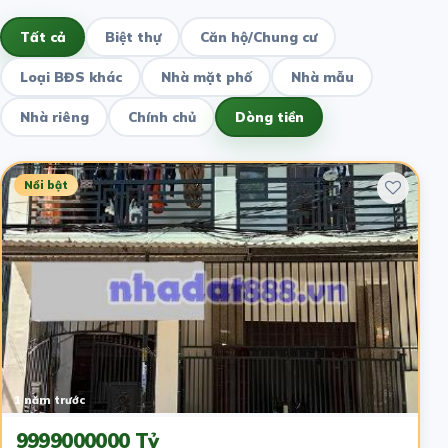
Tất cả
Biệt thự
Căn hộ/Chung cư
Loại BĐS khác
Nhà mặt phố
Nhà mẫu
Nhà riêng
Chính chủ
Dòng tiền
Nổi bật
1 năm trước
9999000000 Tỷ