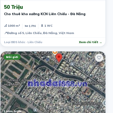
50 Triệu
Cho thuê kho xưởng KCN Liên Chiểu - Đà Nẵng
📐 1000 m²
🚿 1 WC
🛏 1 PN
📍
Đường số 5, Liên Chiểu, Đà Nẵng, Việt Nam
Loại BĐS khác · Liên Chiểu
Xem chi tiết →
Môi giới
1 năm trước