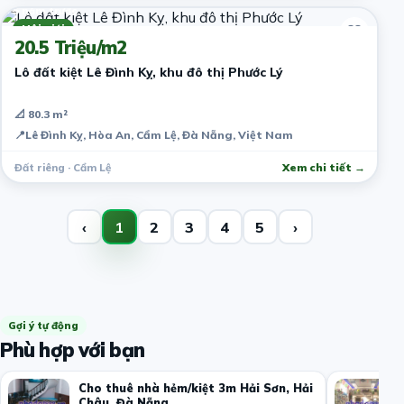
5 năm trước
Môi giới
20.5 Triệu/m2
Lô đất kiệt Lê Đình Kỵ, khu đô thị Phước Lý
📐 80.3 m²
📍
Lê Đình Kỵ, Hòa An, Cẩm Lệ, Đà Nẵng, Việt Nam
Đất riêng · Cẩm Lệ
Xem chi tiết →
‹
1
2
3
4
5
›
Gợi ý tự động
Phù hợp với bạn
Cho thuê nhà hẻm/kiệt 3m Hải Sơn, Hải
Châu, Đà Nẵng