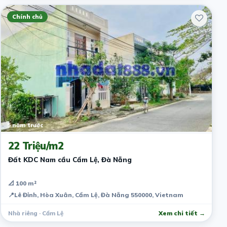
Chính chủ
5 năm trước
22 Triệu/m2
Đất KDC Nam cầu Cẩm Lệ, Đà Nẵng
📐 100 m²
📍
Lê Đỉnh, Hòa Xuân, Cẩm Lệ, Đà Nẵng 550000, Vietnam
Nhà riêng · Cẩm Lệ
Xem chi tiết →