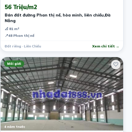
56 Triệu/m2
Bán đất đường Phan thị nể, hòa minh, liên chiểu,Đà
Nẵng
📐 81 m²
📍
48 Phan thị nể
Đất riêng · Liên Chiểu
Xem chi tiết →
Môi giới
4 năm trước