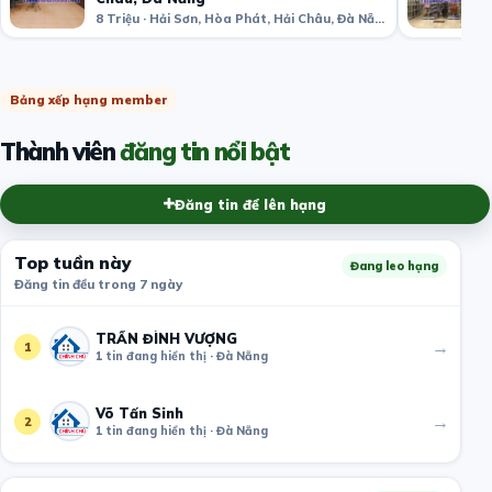
8 Triệu · Hải Sơn, Hòa Phát, Hải Châu, Đà Nẵng, Việt Nam
Bảng xếp hạng member
Thành viên
đăng tin nổi bật
Đăng tin để lên hạng
Top tuần này
Đang leo hạng
Đăng tin đều trong 7 ngày
TRẦN ĐÌNH VƯỢNG
→
1
1 tin đang hiển thị · Đà Nẵng
Võ Tấn Sinh
→
2
1 tin đang hiển thị · Đà Nẵng