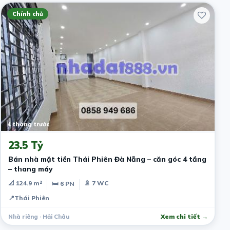
Chính chủ
4 tháng trước
23.5 Tỷ
Bán nhà mặt tiền Thái Phiên Đà Nẵng – căn góc 4 tầng
– thang máy
📐 124.9 m²
🚿 7 WC
🛏 6 PN
📍
Thái Phiên
Nhà riêng · Hải Châu
Xem chi tiết →