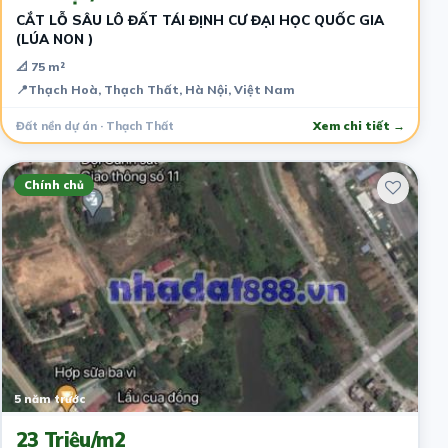
CẮT LỖ SÂU LÔ ĐẤT TÁI ĐỊNH CƯ ĐẠI HỌC QUỐC GIA
(LÚA NON )
📐 75 m²
📍
Thạch Hoà, Thạch Thất, Hà Nội, Việt Nam
Đất nền dự án · Thạch Thất
Xem chi tiết →
Chính chủ
5 năm trước
23 Triệu/m2