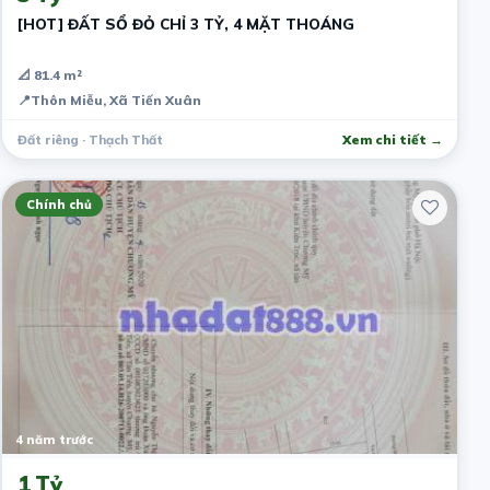
[HOT] ĐẤT SỔ ĐỎ CHỈ 3 TỶ, 4 MẶT THOÁNG
📐 81.4 m²
📍
Thôn Miễu, Xã Tiến Xuân
Đất riêng · Thạch Thất
Xem chi tiết →
Chính chủ
4 năm trước
1 Tỷ