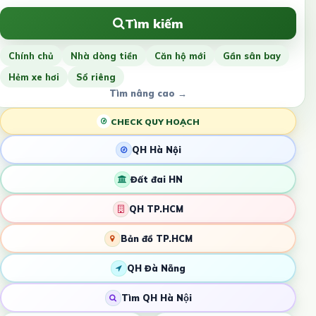
Tìm kiếm
Chính chủ
Nhà dòng tiền
Căn hộ mới
Gần sân bay
Hẻm xe hơi
Sổ riêng
Tìm nâng cao →
CHECK QUY HOẠCH
QH Hà Nội
Đất đai HN
QH TP.HCM
Bản đồ TP.HCM
QH Đà Nẵng
Tìm QH Hà Nội