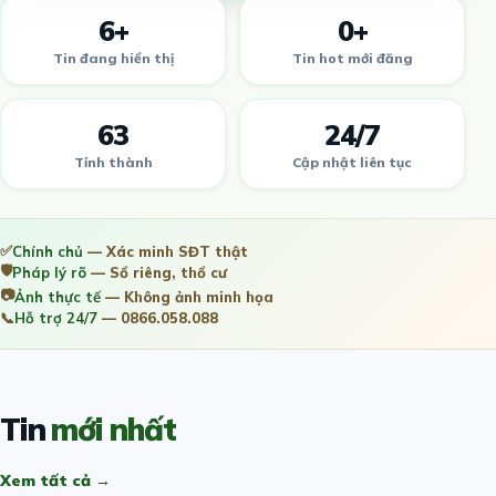
6+
0+
Tin đang hiển thị
Tin hot mới đăng
63
24/7
Tỉnh thành
Cập nhật liên tục
✅
Chính chủ
— Xác minh SĐT thật
🛡️
Pháp lý rõ
— Sổ riêng, thổ cư
📷
Ảnh thực tế
— Không ảnh minh họa
📞
Hỗ trợ 24/7
— 0866.058.088
Tin
mới nhất
Xem tất cả →