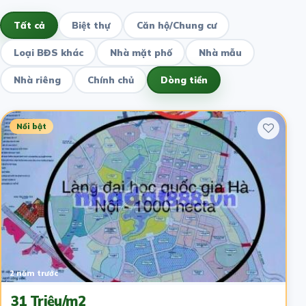
Tất cả
Biệt thự
Căn hộ/Chung cư
Loại BĐS khác
Nhà mặt phố
Nhà mẫu
Nhà riêng
Chính chủ
Dòng tiền
Nổi bật
2 năm trước
31 Triệu/m2