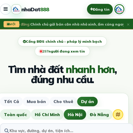
nhaDat
888
Đăng tin
×
Vừa đăng:
​Chính chủ gửi bán căn nhà nhỏ xinh, ấm cúng ngay lõi t
MỚI
Cổng BĐS chính chủ - pháp lý minh bạch
297
người đang xem tin
Tìm nhà đất
nhanh hơn
,
đúng nhu cầu.
Tất Cả
Mua bán
Cho thuê
Dự án
Toàn quốc
Hồ Chí Minh
Hà Nội
Đà Nẵng