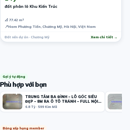
đất phân lô Khu Kiến Trúc
📐 77.42 m²
📍
Nam Phương Tiến, Chương Mỹ, Hà Nội, Việt Nam
Đất nền dự án · Chương Mỹ
Xem chi tiết →
Gợi ý tự động
Phù hợp với bạn
TRUNG TÂM BA ĐÌNH – LÔ GÓC SIÊU
ĐẸP – 8M RA Ô TÔ TRÁNH – FULL NỘI
THẤT – Ở LUÔN
6.8 Tỷ · 599 Kim Mã
Bảng xếp hạng member