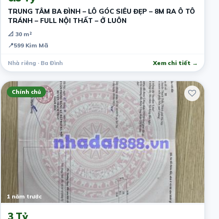
TRUNG TÂM BA ĐÌNH – LÔ GÓC SIÊU ĐẸP – 8M RA Ô TÔ
TRÁNH – FULL NỘI THẤT – Ở LUÔN
📐 30 m²
📍
599 Kim Mã
Nhà riêng · Ba Đình
Xem chi tiết →
Chính chủ
1 năm trước
3 Tỷ