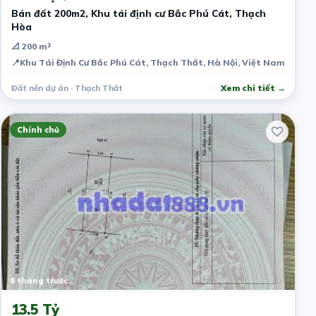
Bán đất 200m2, Khu tái định cư Bắc Phú Cát, Thạch
Hòa
📐 200 m²
📍
Khu Tái Định Cư Bắc Phú Cát, Thạch Thất, Hà Nội, Việt Nam
Đất nền dự án · Thạch Thất
Xem chi tiết →
Chính chủ
8 tháng trước
13.5 Tỷ