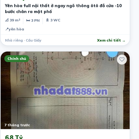
Yên hòa full nội thất ở ngay ngõ thông ôtô đỗ cửa -10
bước chân ra mặt phố
📐 39 m²
🚿 3 WC
🛏 3 PN
📍
yên hòa
Nhà riêng · Cầu Giấy
Xem chi tiết →
Chính chủ
7 tháng trước
6.8 Tỷ