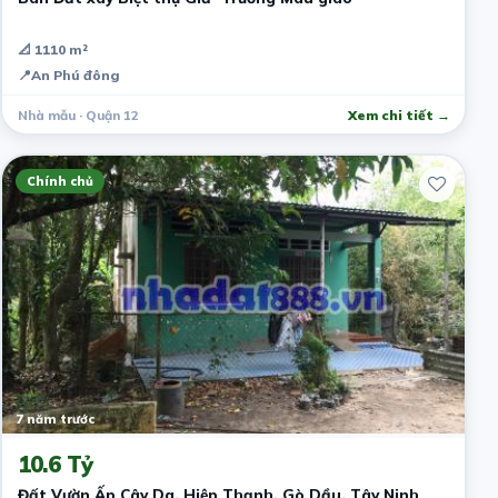
📐 1110 m²
📍
An Phú đông
Nhà mẫu · Quận 12
Xem chi tiết →
Chính chủ
7 năm trước
10.6 Tỷ
Đất Vườn Ấp Cây Da, Hiệp Thạnh, Gò Dầu, Tây Ninh