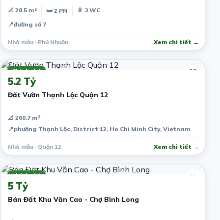
📐 28.5 m²
🚿 3 WC
🛏 2 PN
📍
đường số 7
Nhà mẫu · Phú Nhuận
Xem chi tiết →
7 năm trước
Chính chủ
5.2 Tỷ
Đất Vườn Thạnh Lộc Quận 12
📐 260.7 m²
📍
phường Thạnh Lộc, District 12, Ho Chi Minh City, Vietnam
Nhà mẫu · Quận 12
Xem chi tiết →
7 năm trước
Chính chủ
5 Tỷ
Bán Đất Khu Văn Cao - Chợ Bình Long