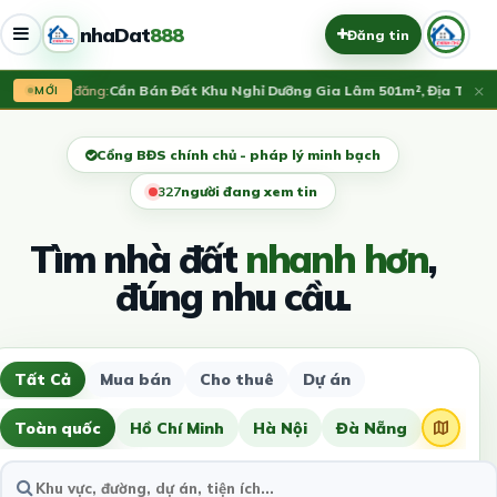
nhaDat
888
Đăng tin
×
Vừa đăng:
Cần Bán Đất Khu Nghỉ Dưỡng Gia Lâm 501m², Địa Thế Đẹ
MỚI
Cổng BĐS chính chủ - pháp lý minh bạch
327
người đang xem tin
Tìm nhà đất
nhanh hơn
,
đúng nhu cầu.
Tất Cả
Mua bán
Cho thuê
Dự án
Toàn quốc
Hồ Chí Minh
Hà Nội
Đà Nẵng