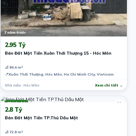
7 năm trước
2.95 Tỷ
Bán Đất Mặt Tiền Xuân Thới Thượng 15 - Hóc Môn
📐 86.4 m²
📍
Xuân Thới Thượng, Hóc Môn, Ho Chi Minh City, Vietnam
Nhà mẫu · Hóc Môn
Xem chi tiết →
7 năm trước
Chính chủ
2.8 Tỷ
Bán Đất Mặt Tiền TP.Thủ Dầu Một
📐 72.8 m²