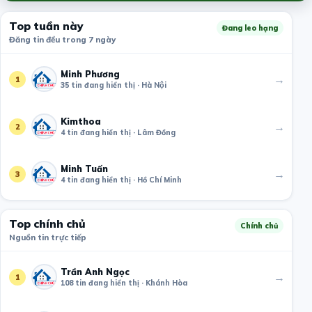
Top tuần này
Đang leo hạng
Đăng tin đều trong 7 ngày
Minh Phương
→
1
35 tin đang hiển thị · Hà Nội
Kimthoa
→
2
4 tin đang hiển thị · Lâm Đồng
Minh Tuấn
→
3
4 tin đang hiển thị · Hồ Chí Minh
Top chính chủ
Chính chủ
Nguồn tin trực tiếp
Trần Anh Ngọc
→
1
108 tin đang hiển thị · Khánh Hòa