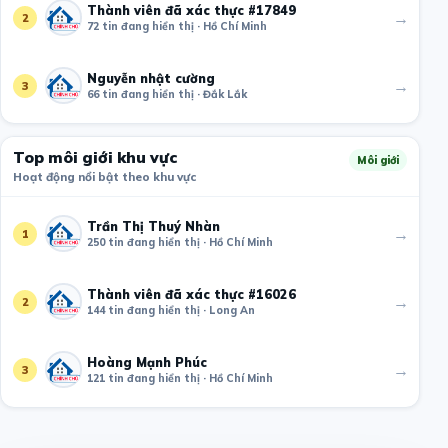
Thành viên đã xác thực #17849
→
2
72 tin đang hiển thị · Hồ Chí Minh
Nguyễn nhật cường
→
3
66 tin đang hiển thị · Đắk Lắk
Top môi giới khu vực
Môi giới
Hoạt động nổi bật theo khu vực
Trần Thị Thuý Nhàn
→
1
250 tin đang hiển thị · Hồ Chí Minh
Thành viên đã xác thực #16026
→
2
144 tin đang hiển thị · Long An
Hoàng Mạnh Phúc
→
3
121 tin đang hiển thị · Hồ Chí Minh