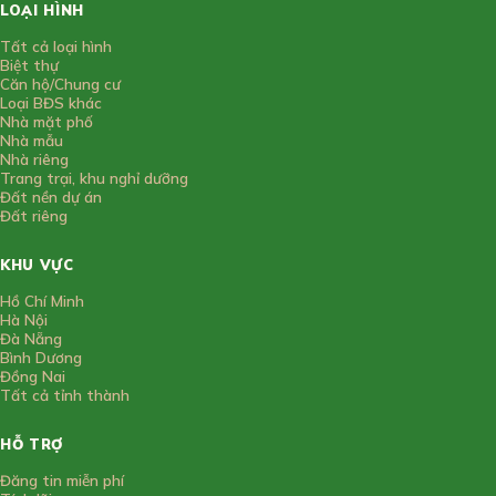
LOẠI HÌNH
Tất cả loại hình
Biệt thự
Căn hộ/Chung cư
Loại BĐS khác
Nhà mặt phố
Nhà mẫu
Nhà riêng
Trang trại, khu nghỉ dưỡng
Đất nền dự án
Đất riêng
KHU VỰC
Hồ Chí Minh
Hà Nội
Đà Nẵng
Bình Dương
Đồng Nai
Tất cả tỉnh thành
HỖ TRỢ
Đăng tin miễn phí