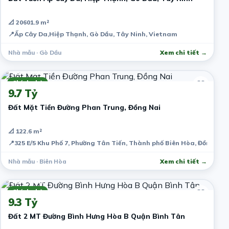
📐 20601.9 m²
📍
Ấp Cây Da,Hiệp Thạnh, Gò Dầu, Tây Ninh, Vietnam
Nhà mẫu · Gò Dầu
Xem chi tiết →
7 năm trước
Chính chủ
9.7 Tỷ
Đất Mặt Tiền Đường Phan Trung, Đồng Nai
📐 122.6 m²
📍
325 E/5 Khu Phố 7, Phường Tân Tiến, Thành phố Biên Hòa, Đồng Nai
Nhà mẫu · Biên Hòa
Xem chi tiết →
7 năm trước
Chính chủ
9.3 Tỷ
Đất 2 MT Đường Bình Hưng Hòa B Quận Bình Tân