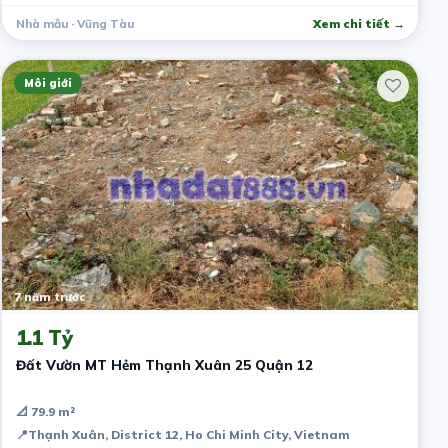
Nhà mẫu · Vũng Tàu
Xem chi tiết →
Môi giới
7 năm trước
1.1 Tỷ
Đất Vườn MT Hẻm Thạnh Xuân 25 Quận 12
📐 79.9 m²
📍
Thạnh Xuân, District 12, Ho Chi Minh City, Vietnam