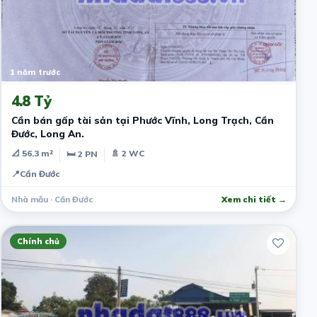
1 năm trước
4.8 Tỷ
Cần bán gấp tài sản tại Phước Vĩnh, Long Trạch, Cần
Đước, Long An.
📐 56.3 m²
🚿 2 WC
🛏 2 PN
📍
Cần Đước
Nhà mẫu · Cần Đước
Xem chi tiết →
Chính chủ