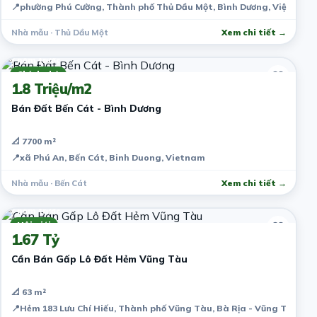
📍
phường Phú Cường, Thành phố Thủ Dầu Một, Bình Dương, Việt Nam
Nhà mẫu · Thủ Dầu Một
Xem chi tiết →
7 năm trước
Chính chủ
1.8 Triệu/m2
Bán Đất Bến Cát - Bình Dương
📐 7700 m²
📍
xã Phú An, Bến Cát, Binh Duong, Vietnam
Nhà mẫu · Bến Cát
Xem chi tiết →
7 năm trước
Môi giới
1.67 Tỷ
Cần Bán Gấp Lô Đất Hẻm Vũng Tàu
📐 63 m²
📍
Hẻm 183 Lưu Chí Hiếu, Thành phố Vũng Tàu, Bà Rịa - Vũng Tàu, V