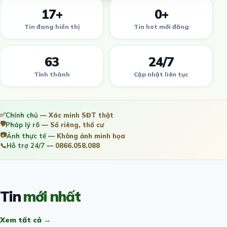
17+
0+
Tin đang hiển thị
Tin hot mới đăng
63
24/7
Tỉnh thành
Cập nhật liên tục
✅
Chính chủ
— Xác minh SĐT thật
🛡️
Pháp lý rõ
— Sổ riêng, thổ cư
📷
Ảnh thực tế
— Không ảnh minh họa
📞
Hỗ trợ 24/7
— 0866.058.088
Tin
mới nhất
Xem tất cả →