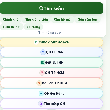
Tìm kiếm
Chính chủ
Nhà dòng tiền
Căn hộ mới
Gần sân bay
Hẻm xe hơi
Sổ riêng
Tìm nâng cao →
CHECK QUY HOẠCH
QH Hà Nội
Đất đai HN
QH TP.HCM
Bản đồ TP.HCM
QH Đà Nẵng
Tìm cổng QH