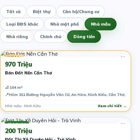
Tất cả
Biệt thự
Căn hộ/Chung cư
Loại BĐS khác
Nhà mặt phố
Nhà mẫu
Nhà riêng
Chính chủ
Dòng tiền
7 năm trước
Nổi bật
970 Triệu
Bán Đất Nền Cần Thơ
📐 104 m²
📍
Hẻm 311 Đường Nguyễn Văn Cừ, An Hòa, Ninh Kiều, Cần Thơ, Việt 
Nhà mẫu · Ninh Kiều
Xem chi tiết →
7 năm trước
Chính chủ
200 Triệu
Đất Thị Xã Duyên Hải - Trà Vinh