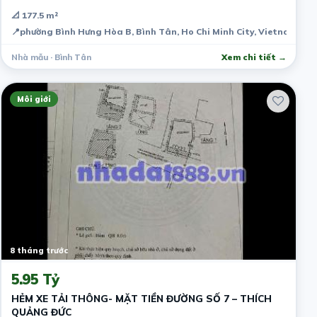
📐 177.5 m²
📍
phường Bình Hưng Hòa B, Bình Tân, Ho Chi Minh City, Vietnam
Nhà mẫu · Bình Tân
Xem chi tiết →
Môi giới
8 tháng trước
5.95 Tỷ
HẺM XE TẢI THÔNG- MẶT TIỀN ĐƯỜNG SỐ 7 – THÍCH
QUẢNG ĐỨC