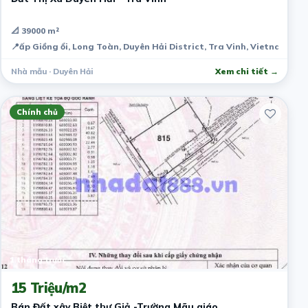
📐 39000 m²
📍
ấp Giồng ổi, Long Toàn, Duyên Hải District, Tra Vinh, Vietnam
Nhà mẫu · Duyên Hải
Xem chi tiết →
Chính chủ
1 tháng trước
15 Triệu/m2
Bán Đất xây Biệt thự Giả -Trường Mãu giáo