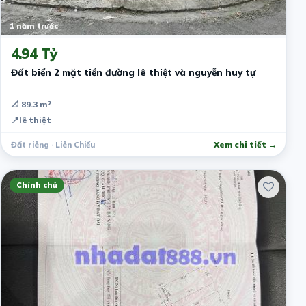
1 năm trước
4.94 Tỷ
Đất biển 2 mặt tiền đường lê thiệt và nguyễn huy tự
📐 89.3 m²
📍
lê thiệt
Đất riêng · Liên Chiểu
Xem chi tiết →
Chính chủ