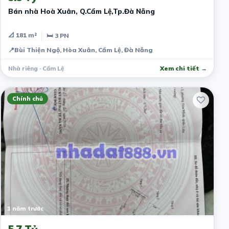
Bán nhà Hoà Xuân, Q.Cẩm Lệ,Tp.Đà Nẵng
📐 181 m²
🛏 3 PN
📍
Bùi Thiện Ngộ, Hòa Xuân, Cẩm Lệ, Đà Nẵng
Nhà riêng · Cẩm Lệ
Xem chi tiết →
Chính chủ
1 năm trước