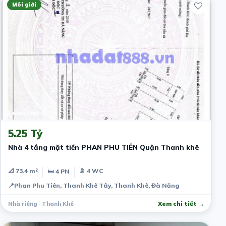
Môi giới
1 năm trước
5.25 Tỷ
Nhà 4 tầng mặt tiền PHAN PHU TIÊN Quận Thanh khê
📐 73.4 m²
🚿 4 WC
🛏 4 PN
📍
Phan Phu Tiên, Thanh Khê Tây, Thanh Khê, Đà Năng
Nhà riêng · Thanh Khê
Xem chi tiết →