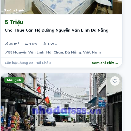
3 năm trước
5 Triệu
Cho Thuê Căn Hộ Đường Nguyễn Văn Linh Đà Nẵng
📐 36 m²
🚿 1 WC
🛏 1 PN
📍
58 Nguyễn Văn Linh, Hải Châu, Đà Nẵng, Việt Nam
Căn hộ/Chung cư · Hải Châu
Xem chi tiết →
Môi giới