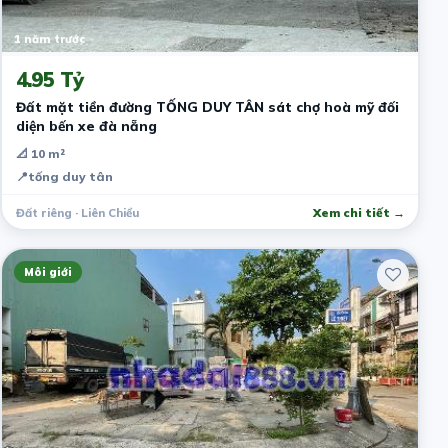
1 năm trước
4.95 Tỷ
Đất mặt tiền đường TỐNG DUY TÂN sát chợ hoà mỹ đối
diện bến xe đà nẵng
📐 10 m²
📍
tống duy tân
Đất riêng · Liên Chiểu
Xem chi tiết →
Môi giới