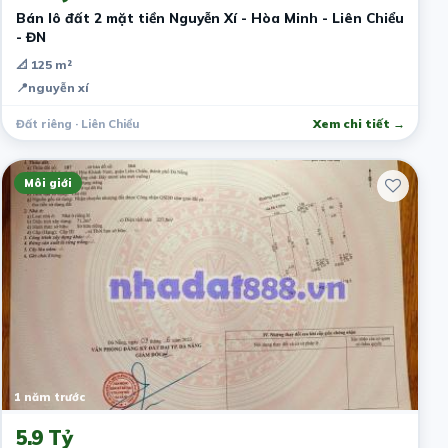
Bán lô đất 2 mặt tiền Nguyễn Xí - Hòa Minh - Liên Chiểu
- ĐN
📐 125 m²
📍
nguyễn xí
Đất riêng · Liên Chiểu
Xem chi tiết →
Môi giới
1 năm trước
5.9 Tỷ