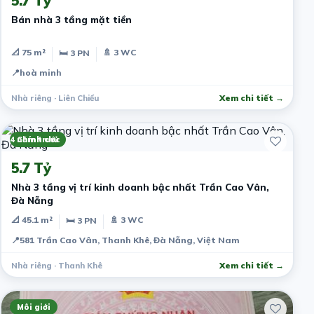
5.7 Tỷ
Bán nhà 3 tầng mặt tiền
📐 75 m²
🚿 3 WC
🛏 3 PN
📍
hoà minh
Nhà riêng · Liên Chiểu
Xem chi tiết →
4 năm trước
Chính chủ
5.7 Tỷ
Nhà 3 tầng vị trí kinh doanh bậc nhất Trần Cao Vân,
Đà Nẵng
📐 45.1 m²
🚿 3 WC
🛏 3 PN
📍
581 Trần Cao Vân, Thanh Khê, Đà Nẵng, Việt Nam
Nhà riêng · Thanh Khê
Xem chi tiết →
Môi giới