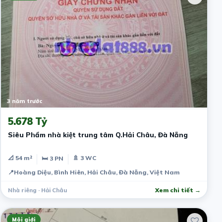
3 năm trước
5.678 Tỷ
Siêu Phẩm nhà kiệt trung tâm Q.Hải Châu, Đà Nẵng
📐 54 m²
🚿 3 WC
🛏 3 PN
📍
Hoàng Diệu, Bình Hiên, Hải Châu, Đà Nẵng, Việt Nam
Nhà riêng · Hải Châu
Xem chi tiết →
Môi giới