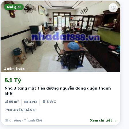
Môi giới
1 năm trước
5.1 Tỷ
Nhà 3 tầng mặt tiền đường nguyễn đăng quận thanh
khê
📐 90 m²
🚿 3 WC
🛏 3 PN
📍
NGUYỄN ĐĂNG
Nhà riêng · Thanh Khê
Xem chi tiết →