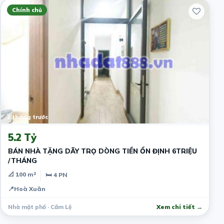
Chính chủ
2 tháng trước
5.2 Tỷ
BÁN NHÀ TẶNG DÃY TRỌ DÒNG TIỀN ỔN ĐỊNH 6TRIỆU
/THÁNG
📐 100 m²
🛏 4 PN
📍
Hoà Xuân
Nhà mặt phố · Cẩm Lệ
Xem chi tiết →