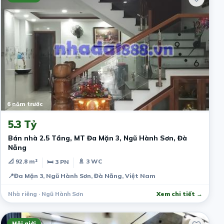
6 năm trước
5.3 Tỷ
Bán nhà 2.5 Tầng, MT Đa Mặn 3, Ngũ Hành Sơn, Đà
Nẵng
📐 92.8 m²
🚿 3 WC
🛏 3 PN
📍
Đa Mặn 3, Ngũ Hành Sơn, Đà Nẵng, Việt Nam
Nhà riêng · Ngũ Hành Sơn
Xem chi tiết →
Môi giới