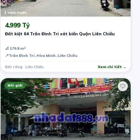
1 năm trước
4.999 Tỷ
Đất kiệt 64 Trần Đình Tri sát biển Quận Liên Chiểu
📐 179.8 m²
📍
Trần Đình Tri, Hòa Minh, Liên Chiểu
Đất riêng · Liên Chiểu
Xem chi tiết →
Môi giới