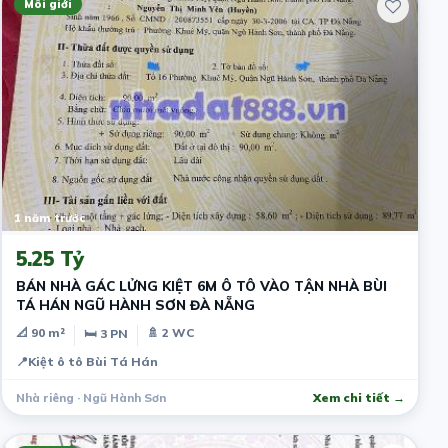
Môi giới
1 năm trước
5.25 Tỷ
BÁN NHÀ GÁC LỬNG KIỆT 6M Ô TÔ VÀO TẬN NHÀ BÙI
TÁ HÁN NGŨ HÀNH SƠN ĐÀ NẴNG
📐 90 m²
🚿 2 WC
🛏 3 PN
📍
Kiệt ô tô Bùi Tá Hán
Nhà riêng · Ngũ Hành Sơn
Xem chi tiết →