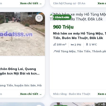
ơn
Xem chi tiết →
Căn hộ/Chung cư · Dĩ An
Xem c
5 năm trước
Chính chủ
960 Triệu
Nhà hẻm xe máy Hồ Tùng Mậu, 
Tiến, Buôn Ma Thuột, Đắk Lắk
📐 100 m²
🚿 1 WC
🛏 2 PN
📍
Hồ Tùng Mậu, Tân Tiến, Thành ph
thôn Đông Lai, Quang
 gần kcn Nội Bài và kcn
uang Tiến, huyện Sóc Sơn, Hà Nội, Việt Nam
ơn
Xem chi tiết →
Nhà riêng · Buôn Ma Thuột
Xem c