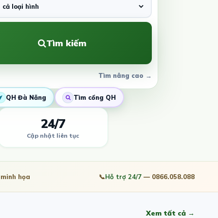
Tìm kiếm
Tìm nâng cao →
QH Đà Nẵng
Tìm cổng QH
24/7
Cập nhật liên tục
minh họa
📞
Hỗ trợ 24/7
— 0866.058.088
Xem tất cả →