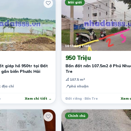
Môi giới
10 tháng trước
950 Triệu
ất giáp hồ 950tr tại Đất
Bấn đất nền 107.5m2 ở Phú Nhu
 gần biển Phước Hải
Tre
📐 107.5 m²
 địa chỉ
📍
phú nhuận
ỏ
Xem chi tiết →
Đất riêng · Bến Tre
Xem c
Chính chủ