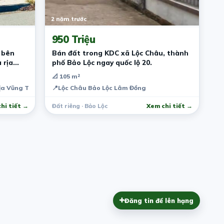
2 năm trước
950 Triệu
 bên
Bán đất trong KDC xã Lộc Châu, thành
 rịa
phố Bảo Lộc ngay quốc lộ 20.
📐 105 m²
Rịa Vũng Tàu
📍
Lộc Châu Bảo Lộc Lâm Đồng
hi tiết →
Đất riêng · Bảo Lộc
Xem chi tiết →
Đăng tin để lên hạng