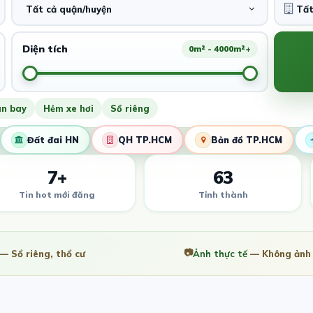
Tất cả quận/huyện
Diện tích
0m² - 4000m²+
ân bay
Hẻm xe hơi
Sổ riêng
Đất đai HN
QH TP.HCM
Bản đồ TP.HCM
7+
63
Tin hot mới đăng
Tỉnh thành
📷
— Sổ riêng, thổ cư
Ảnh thực tế
— Không ảnh 