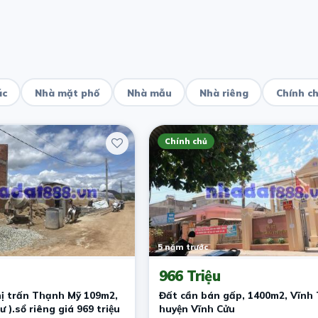
ác
Nhà mặt phố
Nhà mẫu
Nhà riêng
Chính c
Chính chủ
Nam
5 năm trước
966 Triệu
hị trấn Thạnh Mỹ 109m2,
Đất cần bán gấp, 1400m2, Vĩnh 
 ).sổ riêng giá 969 triệu
huyện Vĩnh Cửu