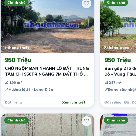
Chính chủ
Chính chủ
4 tháng trước
7 tháng trước
950 Triệu
950 Triệu
CHỦ NGỘP BÁN NHANH LÔ ĐẤT TRUNG
Bán gấp 2 lô đ
TÂM CHỈ 950TR NGANG 7M ĐẤT THỔ CƯ
Đỏ - Vũng Tàu,
NGAY HƯƠNG LỘ 14
📐 100 m²
📐 287 m²
📍
Hương lộ 14 - Long Điền
📍
Đang cập nhật
Đất riêng
Xem chi tiết →
Đất riêng · Đất Đ
Chính chủ
Chính chủ