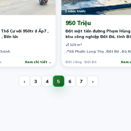
2 năm trước
950 Triệu
Thổ Cư với 950tr ở Ấp7 ,
Đất mặt tiền đường Phạm Hùng
, Bến lức
khu công nghiệp Đất Đỏ, tỉnh Bà
Vũng tàu.
📐 120 m²
 Chánh
📍
Xã Phước Long Thọ , Đất Đỏ , Bà 
c
Xem chi tiết →
Đất riêng · Đất Đỏ
Xem c
‹
3
4
5
6
7
›