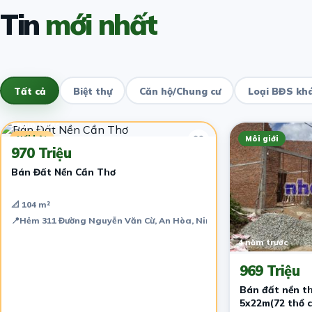
Tin
mới nhất
Tất cả
Biệt thự
Căn hộ/Chung cư
Loại BĐS kh
7 năm trước
Nổi bật
Môi giới
970 Triệu
Bán Đất Nền Cần Thơ
📐 104 m²
📍
Hẻm 311 Đường Nguyễn Văn Cừ, An Hòa, Ninh Kiều, Cần Thơ, Việt 
4 năm trước
969 Triệu
Bán đất nền t
5x22m(72 thổ cư