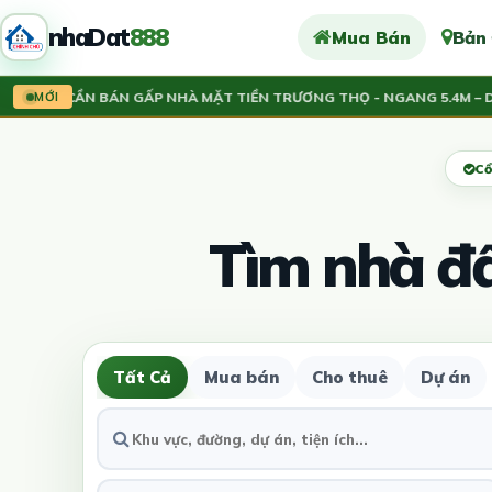
nhaDat
888
Mua Bán
Bản
CHỦ CẦN BÁN GẤP NHÀ MẶT TIỀN TRƯƠNG THỌ - NGANG 5.4M – DÒ
5 T
MỚI
Cổ
Tìm nhà đ
Tất Cả
Mua bán
Cho thuê
Dự án