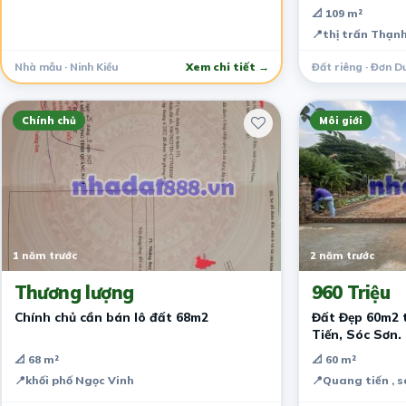
📐 109 m²
📍
thị trấn Thạn
Nhà mẫu · Ninh Kiều
Xem chi tiết →
Đất riêng · Đơn D
Chính chủ
Môi giới
1 năm trước
2 năm trước
Thương lượng
960 Triệu
Chính chủ cần bán lô đất 68m2
Đất Đẹp 60m2 
Tiến, Sóc Sơn.
Nôi Bài và CN3
📐 68 m²
📐 60 m²
📍
khối phố Ngọc Vinh
📍
Quang tiến , só