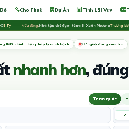
 Đồ
Cho Thuê
Dự Án
Tính Lãi Vay
T
ỷ
Vừa đăng:
Nhà tập thể đẹp- tầng 3- Xuân Phương
Thương lượng
ng BĐS chính chủ - pháp lý minh bạch
314
người đang xem tin
ất
nhanh hơn
, đúng
Toàn quốc
H