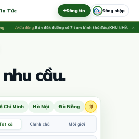
in Tức
Đăng tin
Đăng nhập
×
Vừa đăng:
Bán đất đường số 7 tam bình thủ đức,(KHU NHÀ Ở VẠN X
 nhu cầu.
ồ Chí Minh
Hà Nội
Đà Nẵng
Tất cả
Chính chủ
Môi giới