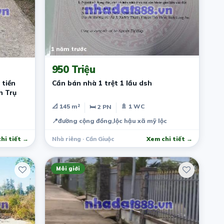
1 năm trước
950 Triệu
 tiền
Cần bán nhà 1 trệt 1 lầu dsh
n Trụ
📐 145 m²
🚿 1 WC
🛏 2 PN
📍
đường cộng đồng,lộc hậu xã mỹ lộc
hi tiết →
Nhà riêng · Cần Giuộc
Xem chi tiết →
Môi giới