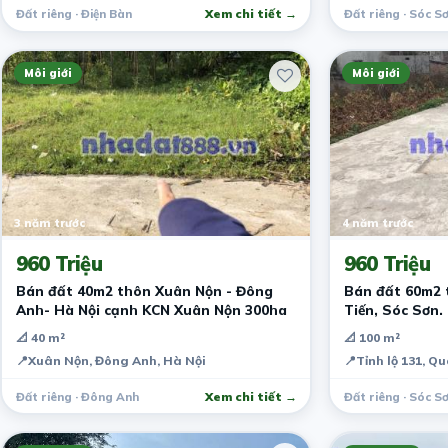
Đất riêng · Điện Bàn
Xem chi tiết →
Đất riêng · Sóc S
Môi giới
Môi giới
3 năm trước
4 năm trước
960 Triệu
960 Triệu
Bán đất 40m2 thôn Xuân Nộn - Đông
Bán đất 60m2 
Anh- Hà Nội cạnh KCN Xuân Nộn 300ha
Tiến, Sóc Sơn.
CN3.
📐 40 m²
📐 100 m²
📍
Xuân Nộn, Đông Anh, Hà Nội
📍
Tỉnh lộ 131, Q
Đất riêng · Đông Anh
Xem chi tiết →
Đất riêng · Sóc S