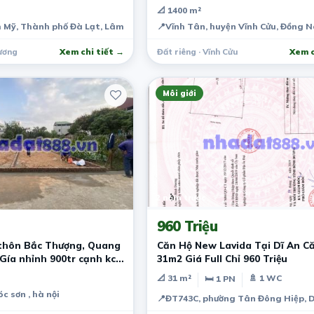
📐 1400 m²
h Mỹ, Thành phố Đà Lạt, Lâm Đồng, Việt Nam
📍
Vĩnh Tân, huyện Vĩnh Cửu, Đồng N
ương
Xem chi tiết →
Đất riêng · Vĩnh Cửu
Xem c
Môi giới
2 năm trước
960 Triệu
thôn Bắc Thượng, Quang
Căn Hộ New Lavida Tại Dĩ An C
 Gía nhỉnh 900tr cạnh kcn
31m2 Giá Full Chỉ 960 Triệu
.
📐 31 m²
🚿 1 WC
🛏 1 PN
c sơn , hà nội
📍
ĐT743C, phường Tân Đông Hiệp, D