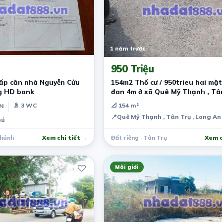
1 năm trước
950 Triệu
gấp căn nhà Nguyễn Cửu
154m2 Thổ cư / 950trieu hai mặt
g HD bank
đan 4m ở xã Quê Mỹ Thạnh , Tâ
🚿 3 WC
📐 154 m²
PN
📍
Quê Mỹ Thạnh , Tân Trụ , Long An
hú
Chánh
Xem chi tiết →
Đất riêng · Tân Trụ
Xem c
Môi giới