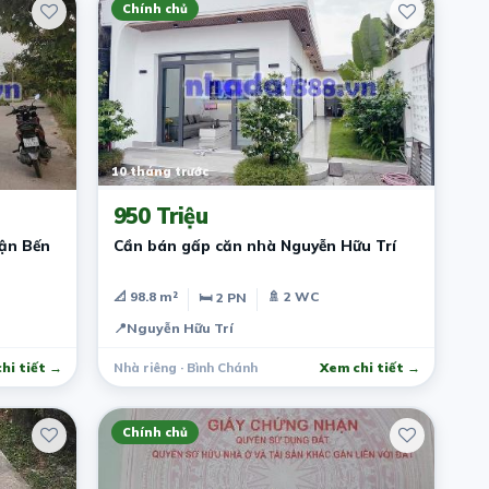
Chính chủ
10 tháng trước
950 Triệu
ận Bến
Cần bán gấp căn nhà Nguyễn Hữu Trí
📐 98.8 m²
🚿 2 WC
🛏 2 PN
📍
Nguyễn Hữu Trí
hi tiết →
Nhà riêng · Bình Chánh
Xem chi tiết →
Chính chủ