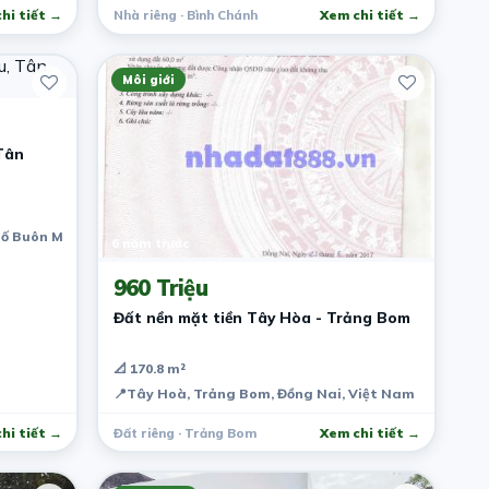
hi tiết →
Nhà riêng · Bình Chánh
Xem chi tiết →
Môi giới
Tân
ố Buôn Ma Thuột, Đắk Lắk, Việt Nam
6 năm trước
960 Triệu
Đất nền mặt tiền Tây Hòa - Trảng Bom
📐 170.8 m²
📍
Tây Hoà, Trảng Bom, Đồng Nai, Việt Nam
hi tiết →
Đất riêng · Trảng Bom
Xem chi tiết →