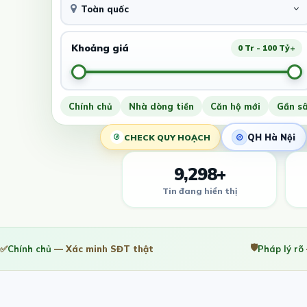
Toàn quốc
Khoảng giá
0 Tr - 100 Tỷ+
Chính chủ
Nhà dòng tiền
Căn hộ mới
Gần s
QH Hà Nội
CHECK QUY HOẠCH
9,298+
Tin đang hiển thị
🛡️
✅
Chính chủ
— Xác minh SĐT thật
Pháp lý rõ