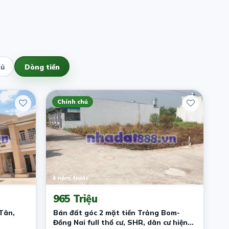
hủ
Dòng tiền
Chính chủ
4 năm trước
965 Triệu
Tân,
Bán đất góc 2 mặt tiền Trảng Bom-
Đồng Nai full thổ cư, SHR, dân cư hiện