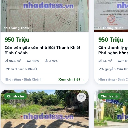
11 tháng trước
11 tháng trước
950 Triệu
950 Triệu
Cần bán gấp căn nhà Bùi Thanh Khiết
Cần thanh lý 
Bình Chánh
Phú ngân hàn
📐 96.1 m²
🚿 3 WC
📐 61 m²
🛏 3 PN
🛏 3 
📍
Bùi Thanh Khiết
📍
Nguyễn Cửu P
Nhà riêng · Bình Chánh
Xem chi tiết →
Nhà riêng · Bình 
Chính chủ
Chính chủ