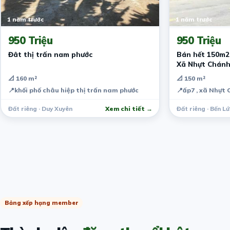
1 năm trước
1 năm trước
950 Triệu
950 Triệu
Đât thị trấn nam phước
Bán hết 150m2 
Xã Nhựt Chánh 
📐 160 m²
📐 150 m²
📍
khối phố châu hiệp thị trấn nam phước
📍
ấp7 , xã Nhựt
Đất riêng · Duy Xuyên
Xem chi tiết →
Đất riêng · Bến Lứ
Bảng xếp hạng member