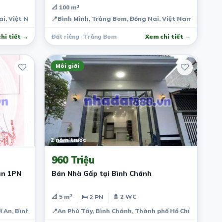
hữu
📐 100 m²
ai, Việt Nam
📍
Bình Minh, Trảng Bom, Đồng Nai, Việt Nam
hi tiết →
Đất riêng · Trảng Bom
Xem chi tiết →
Môi giới
2 năm trước
960 Triệu
ăn 1PN
Bán Nhà Gấp tại Bình Chánh
📐 5 m²
🚿 2 WC
🛏 2 PN
ĩ An, Bình Dương, Việt Nam
📍
An Phú Tây, Bình Chánh, Thành phố Hồ Chí Minh, Vi