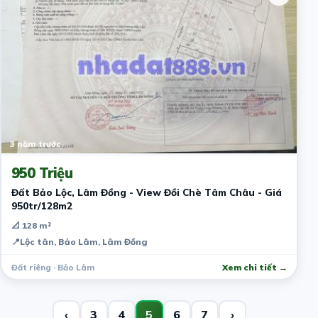
3 năm trước
950 Triệu
Đất Bảo Lộc, Lâm Đồng - View Đồi Chè Tâm Châu - Giá
950tr/128m2
📐 128 m²
📍
Lộc tân, Bảo Lâm, Lâm Đồng
Đất riêng · Bảo Lâm
Xem chi tiết →
‹
3
4
5
6
7
›