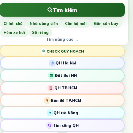
Tìm kiếm
Chính chủ
Nhà dòng tiền
Căn hộ mới
Gần sân bay
Hẻm xe hơi
Sổ riêng
Tìm nâng cao →
CHECK QUY HOẠCH
QH Hà Nội
Đất đai HN
QH TP.HCM
Bản đồ TP.HCM
QH Đà Nẵng
Tìm cổng QH