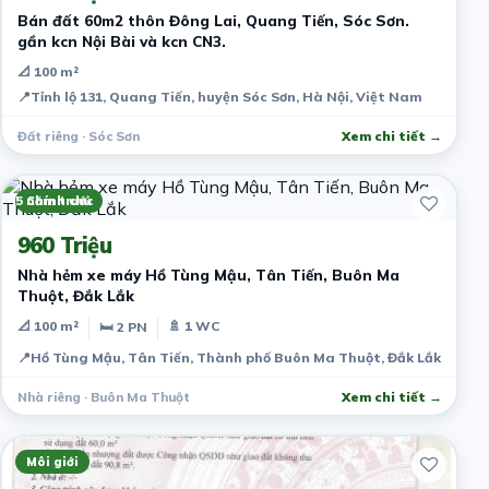
Bán đất 60m2 thôn Đông Lai, Quang Tiến, Sóc Sơn.
gần kcn Nội Bài và kcn CN3.
📐 100 m²
📍
Tỉnh lộ 131, Quang Tiến, huyện Sóc Sơn, Hà Nội, Việt Nam
Đất riêng · Sóc Sơn
Xem chi tiết →
5 năm trước
Chính chủ
960 Triệu
Nhà hẻm xe máy Hồ Tùng Mậu, Tân Tiến, Buôn Ma
Thuột, Đắk Lắk
📐 100 m²
🚿 1 WC
🛏 2 PN
📍
Hồ Tùng Mậu, Tân Tiến, Thành phố Buôn Ma Thuột, Đắk Lắk, Việt
Nhà riêng · Buôn Ma Thuột
Xem chi tiết →
Môi giới