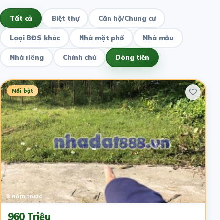
Tất cả
Biệt thự
Căn hộ/Chung cư
Loại BĐS khác
Nhà mặt phố
Nhà mẫu
Nhà riêng
Chính chủ
Dòng tiền
Nổi bật
3 năm trước
960 Triệu