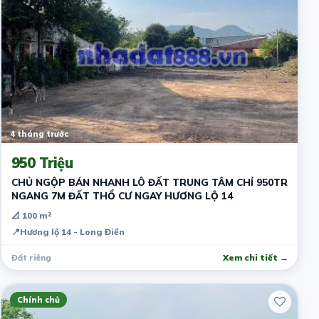
4 tháng trước
950 Triệu
CHỦ NGỘP BÁN NHANH LÔ ĐẤT TRUNG TÂM CHỈ 950TR
NGANG 7M ĐẤT THỔ CƯ NGAY HƯƠNG LỘ 14
📐 100 m²
📍
Hương lộ 14 - Long Điền
Đất riêng
Xem chi tiết →
Chính chủ