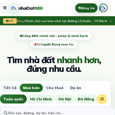
nhaDat
888
Đăng tin
×
Vừa đăng:
Chính chủ rao bán nhà tại đường Lê Duẩn - TP Đà Nẵng; D
MỚI
Cổng BĐS chính chủ - pháp lý minh bạch
323
người đang xem tin
Tìm nhà đất
nhanh hơn
,
đúng nhu cầu.
Tất Cả
Mua bán
Cho thuê
Dự án
Toàn quốc
Hồ Chí Minh
Hà Nội
Đà Nẵng