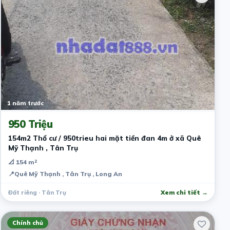
1 năm trước
950 Triệu
154m2 Thổ cư / 950trieu hai mặt tiền đan 4m ở xã Quê
Mỹ Thạnh , Tân Trụ
📐 154 m²
📍
Quê Mỹ Thạnh , Tân Trụ , Long An
Đất riêng · Tân Trụ
Xem chi tiết →
Chính chủ