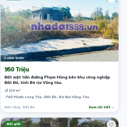
2 năm trước
950 Triệu
Đất mặt tiền đường Phạm Hùng bên khu công nghiệp
Đất Đỏ, tỉnh Bà rịa Vũng tàu.
📐 120 m²
📍
Xã Phước Long Thọ , Đất Đỏ , Bà Rịa Vũng Tàu
Đất riêng · Đất Đỏ
Xem chi tiết →
Môi giới