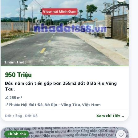
2 năm trước
950 Triệu
Đầu năm cần tiền gấp bán 255m2 đất ở Bà Rịa Vũng
Tàu.
📐 255 m²
📍
Phước Hội, Đất Đỏ, Bà Rịa - Vũng Tàu, Việt Nam
Đất riêng · Đất Đỏ
Xem chi tiết →
Chính chủ