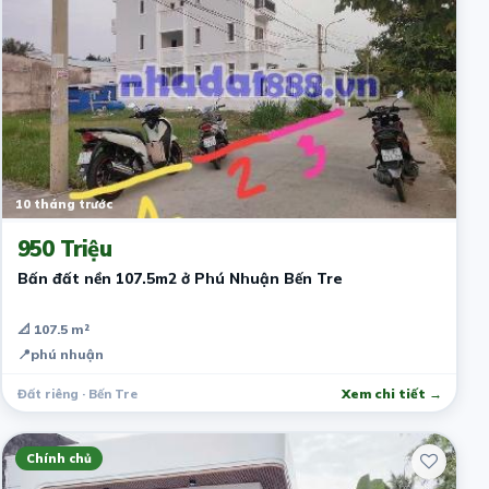
10 tháng trước
950 Triệu
Bấn đất nền 107.5m2 ở Phú Nhuận Bến Tre
📐 107.5 m²
📍
phú nhuận
Đất riêng · Bến Tre
Xem chi tiết →
Chính chủ