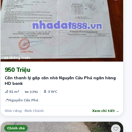
11 tháng trước
950 Triệu
Cần thanh lý gấp căn nhà Nguyễn Cửu Phú ngân hàng
HD bank
📐 61 m²
🚿 3 WC
🛏 3 PN
📍
Nguyễn Cửu Phú
Nhà riêng · Bình Chánh
Xem chi tiết →
Chính chủ