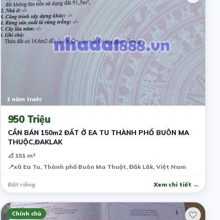
2 năm trước
950 Triệu
CẦN BÁN 150m2 ĐẤT Ở EA TU THÀNH PHỐ BUÔN MA
THUỘC,ĐAKLAK
📐 151 m²
📍
xã Ea Tu, Thành phố Buôn Ma Thuột, Đắk Lắk, Việt Nam
Đất riêng
Xem chi tiết →
Chính chủ