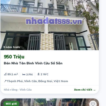
3 năm trước
950 Triệu
Bán Nhà Tân Bình Vĩnh Cửu Sổ Sẵn
📐 89.1 m²
🚿 2 WC
🛏 3 PN
📍
Thạnh Phú, Vĩnh Cửu, Đồng Nai, Việt Nam
Nhà riêng · Vĩnh Cửu
Xem chi tiết →
Môi giới