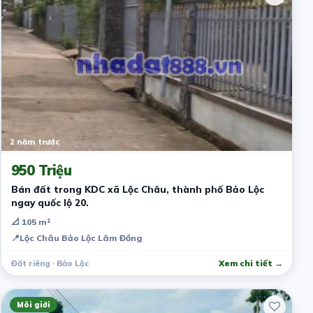
2 năm trước
950 Triệu
Bán đất trong KDC xã Lộc Châu, thành phố Bảo Lộc
ngay quốc lộ 20.
📐 105 m²
📍
Lộc Châu Bảo Lộc Lâm Đồng
Đất riêng · Bảo Lộc
Xem chi tiết →
Môi giới