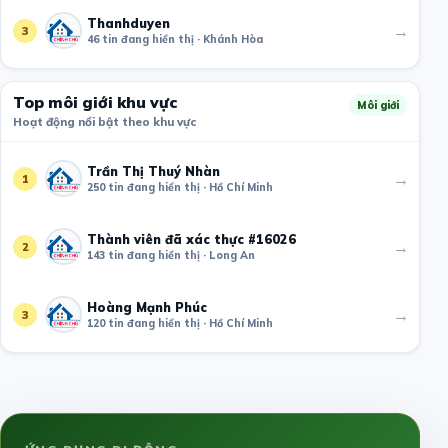
Thanhduyen
→
3
46 tin đang hiển thị · Khánh Hòa
Top môi giới khu vực
Môi giới
Hoạt động nổi bật theo khu vực
Trần Thị Thuý Nhàn
→
1
250 tin đang hiển thị · Hồ Chí Minh
Thành viên đã xác thực #16026
→
2
143 tin đang hiển thị · Long An
Hoàng Mạnh Phúc
→
3
120 tin đang hiển thị · Hồ Chí Minh