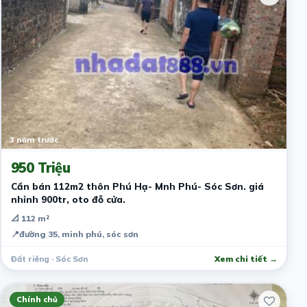
3 năm trước
950 Triệu
Cần bán 112m2 thôn Phú Hạ- Mnh Phú- Sóc Sơn. giá
nhỉnh 900tr, oto đỗ cửa.
📐 112 m²
📍
đường 35, minh phú, sóc sơn
Đất riêng · Sóc Sơn
Xem chi tiết →
Chính chủ