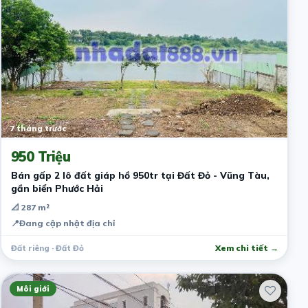
7 tháng trước
950 Triệu
Bán gấp 2 lô đất giáp hồ 950tr tại Đất Đỏ - Vũng Tàu,
gần biển Phước Hải
📐 287 m²
📍
Đang cập nhật địa chỉ
Đất riêng · Đất Đỏ
Xem chi tiết →
Môi giới