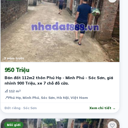
3 năm trước
950 Triệu
Bán đất 112m2 thôn Phú Hạ - Minh Phú - Sóc Sơn, giá
nhỉnh 900 Triệu, xe 7 chỗ đỗ cửa.
📐 112 m²
📍
Phú Hạ, Minh Phú, Sóc Sơn, Hà Nội, Việt Nam
Đất riêng · Sóc Sơn
Xem chi tiết →
Môi giới