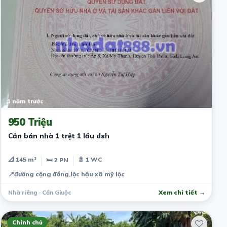
1 năm trước
950 Triệu
Cần bán nhà 1 trệt 1 lầu dsh
📐 145 m²
🚿 1 WC
🛏 2 PN
📍
đường cộng đồng,lộc hậu xã mỹ lộc
Nhà riêng · Cần Giuộc
Xem chi tiết →
Chính chủ