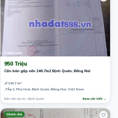
2 năm trước
950 Triệu
Cần bán gấp nền 240.7m2 Định Quán, Đồng Nai
📐 240.7 m²
📍
Ấp 2, Phú Hoà, Định Quán, Đồng Nai, Việt Nam
Đất nền dự án · Định Quán
Xem chi tiết →
Chính chủ