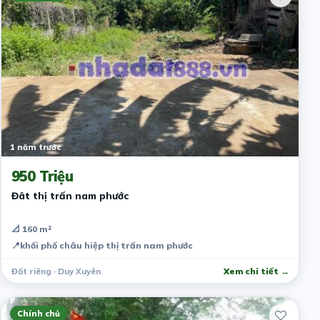
1 năm trước
950 Triệu
Đât thị trấn nam phước
📐 160 m²
📍
khối phố châu hiệp thị trấn nam phước
Đất riêng · Duy Xuyên
Xem chi tiết →
Chính chủ