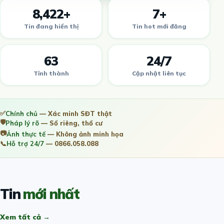
8,422+
7+
Tin đang hiển thị
Tin hot mới đăng
63
24/7
Tỉnh thành
Cập nhật liên tục
✅
Chính chủ
— Xác minh SĐT thật
🛡️
Pháp lý rõ
— Sổ riêng, thổ cư
📷
Ảnh thực tế
— Không ảnh minh họa
📞
Hỗ trợ 24/7
— 0866.058.088
Tin
mới nhất
Xem tất cả →