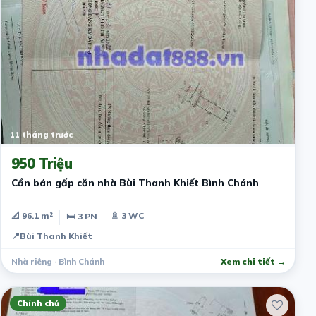
11 tháng trước
950 Triệu
Cần bán gấp căn nhà Bùi Thanh Khiết Bình Chánh
📐 96.1 m²
🚿 3 WC
🛏 3 PN
📍
Bùi Thanh Khiết
Nhà riêng · Bình Chánh
Xem chi tiết →
Chính chủ