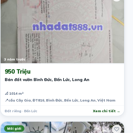
3 năm trước
950 Triệu
Bán đất vườn Bình Đức, Bến Lức, Long An
📐 1014 m²
📍
cầu Cây Gia, ĐT816, Bình Đức, Bến Lức, Long An, Việt Nam
Đất riêng · Bến Lức
Xem chi tiết →
Môi giới