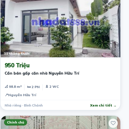
11 tháng trước
950 Triệu
Cần bán gấp căn nhà Nguyễn Hữu Trí
📐 98.8 m²
🚿 2 WC
🛏 2 PN
📍
Nguyễn Hữu Trí
Nhà riêng · Bình Chánh
Xem chi tiết →
Chính chủ