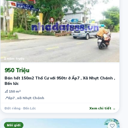
1 năm trước
950 Triệu
Bán hết 150m2 Thổ Cư với 950tr ở Ấp7 , Xã Nhựt Chánh ,
Bến lức
📐 150 m²
📍
ấp7 , xã Nhựt Chánh
Đất riêng · Bến Lức
Xem chi tiết →
Môi giới