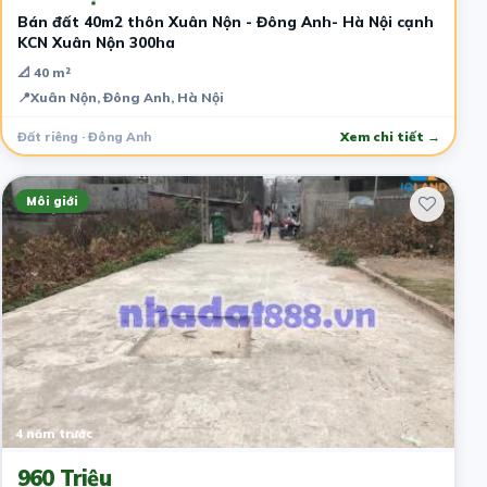
Bán đất 40m2 thôn Xuân Nộn - Đông Anh- Hà Nội cạnh
KCN Xuân Nộn 300ha
📐 40 m²
📍
Xuân Nộn, Đông Anh, Hà Nội
Đất riêng · Đông Anh
Xem chi tiết →
Môi giới
4 năm trước
960 Triệu