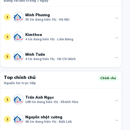
Đăng tin đều trong 7 ngày
Minh Phương
→
1
35 tin đang hiển thị · Hà Nội
Kimthoa
→
2
4 tin đang hiển thị · Lâm Đồng
Minh Tuấn
→
3
4 tin đang hiển thị · Hồ Chí Minh
Top chính chủ
Chính chủ
Nguồn tin trực tiếp
Trần Anh Ngọc
→
1
108 tin đang hiển thị · Khánh Hòa
Nguyễn nhật cường
→
2
66 tin đang hiển thị · Đắk Lắk