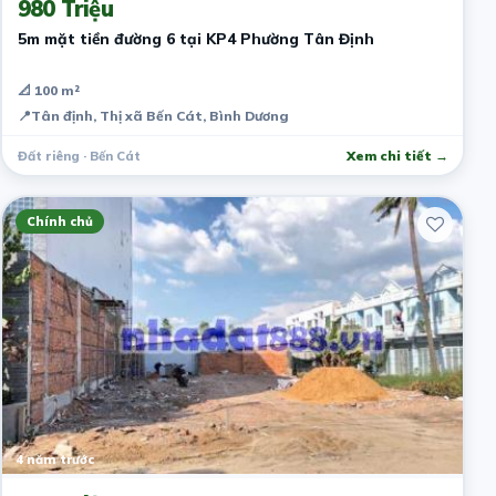
980 Triệu
5m mặt tiền đường 6 tại KP4 Phường Tân Định
📐 100 m²
📍
Tân định, Thị xã Bến Cát, Bình Dương
Đất riêng · Bến Cát
Xem chi tiết →
Chính chủ
4 năm trước