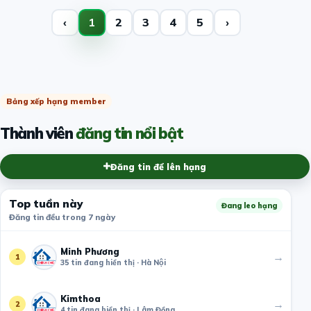
‹
1
2
3
4
5
›
Bảng xếp hạng member
Thành viên
đăng tin nổi bật
Đăng tin để lên hạng
Top tuần này
Đang leo hạng
Đăng tin đều trong 7 ngày
Minh Phương
→
1
35 tin đang hiển thị · Hà Nội
Kimthoa
→
2
4 tin đang hiển thị · Lâm Đồng