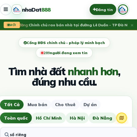
nhaDat
888
Đăng tin
×
Vừa đăng:
Chính chủ rao bán nhà tại đường Lê Duẩn - TP Đà Nẵng; D
MỚI
Cổng BĐS chính chủ - pháp lý minh bạch
292
người đang xem tin
Tìm nhà đất
nhanh hơn
,
đúng nhu cầu.
Tất Cả
Mua bán
Cho thuê
Dự án
Toàn quốc
Hồ Chí Minh
Hà Nội
Đà Nẵng