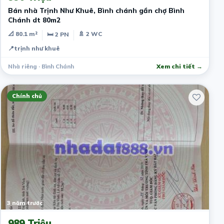
Bán nhà Trịnh Như Khuê, Bình chánh gần chợ Bình
Chánh dt 80m2
📐 80.1 m²
🚿 2 WC
🛏 2 PN
📍
trịnh như khuê
Nhà riêng · Bình Chánh
Xem chi tiết →
Chính chủ
3 năm trước
989 Triệu