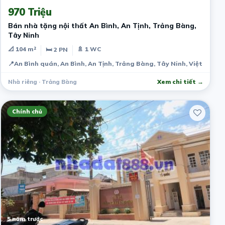
970 Triệu
Bán nhà tặng nội thất An Bình, An Tịnh, Trảng Bàng,
Tây Ninh
📐 104 m²
🚿 1 WC
🛏 2 PN
📍
An Bình quán, An Bình, An Tịnh, Trảng Bàng, Tây Ninh, Việt Nam
Nhà riêng · Trảng Bàng
Xem chi tiết →
Chính chủ
5 năm trước