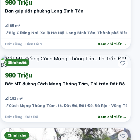
980 Triệu
Bán gấp đất phường Long Bình Tân
📐 85 m²
📍
Big C Đồng Nai, Xa lộ Hà Nội, Long Bình Tân, Thành phố Biên Hòa,
Đất riêng · Biên Hòa
Xem chi tiết →
5 năm trước
Chính chủ
980 Triệu
Đất MT đường Cách Mạng Tháng Tám, Thị trấn Đất Đỏ
📐 181 m²
📍
Cách Mạng Tháng Tám, tt. Đất Đỏ, Đất Đỏ, Bà Rịa - Vũng Tàu, Vi
Đất riêng · Đất Đỏ
Xem chi tiết →
Chính chủ