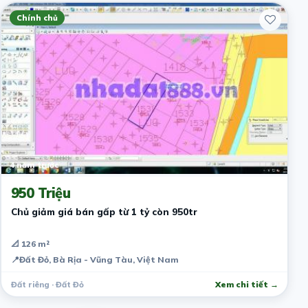
Chính chủ
4 năm trước
950 Triệu
Chủ giảm giá bán gấp từ 1 tỷ còn 950tr
📐 126 m²
📍
Đất Đỏ, Bà Rịa - Vũng Tàu, Việt Nam
Đất riêng · Đất Đỏ
Xem chi tiết →