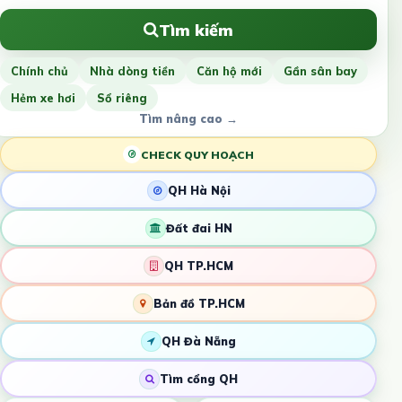
Tìm kiếm
Chính chủ
Nhà dòng tiền
Căn hộ mới
Gần sân bay
Hẻm xe hơi
Sổ riêng
Tìm nâng cao →
CHECK QUY HOẠCH
QH Hà Nội
Đất đai HN
QH TP.HCM
Bản đồ TP.HCM
QH Đà Nẵng
Tìm cổng QH