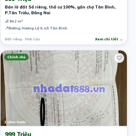
Bán lô đất Sổ riêng, thổ cư 100%, gần chợ Tân Bình,
P.Tân Triều, Đồng Nai
📐 84.2 m²
📍
Đường Hương Lộ 9, xã Tân Bình
Đất riêng · Vĩnh Cửu
Xem chi tiết →
Chính chủ
2 năm trước
999 Triệu