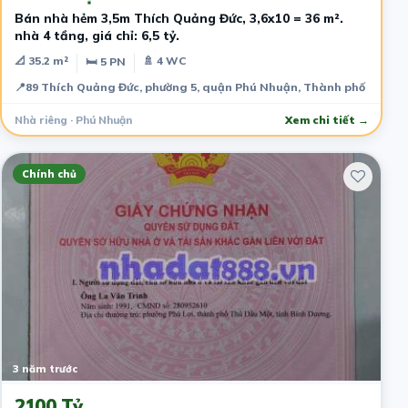
Bán nhà hẻm 3,5m Thích Quảng Đức, 3,6x10 = 36 m².
nhà 4 tầng, giá chỉ: 6,5 tỷ.
📐 35.2 m²
🚿 4 WC
🛏 5 PN
📍
89 Thích Quảng Đức, phường 5, quận Phú Nhuận, Thành phố Hồ Chí
Nhà riêng · Phú Nhuận
Xem chi tiết →
Chính chủ
3 năm trước
2100 Tỷ