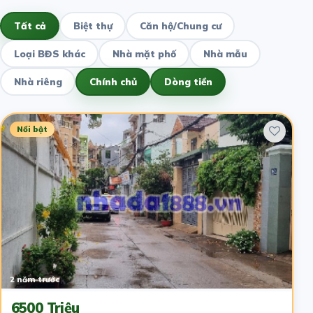
Tất cả
Biệt thự
Căn hộ/Chung cư
Loại BĐS khác
Nhà mặt phố
Nhà mẫu
Nhà riêng
Chính chủ
Dòng tiền
Nổi bật
2 năm trước
6500 Triệu