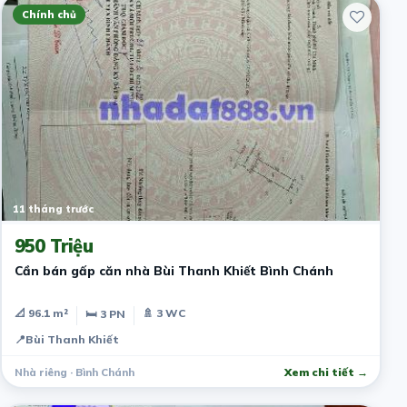
Chính chủ
11 tháng trước
950 Triệu
Cần bán gấp căn nhà Bùi Thanh Khiết Bình Chánh
📐 96.1 m²
🚿 3 WC
🛏 3 PN
📍
Bùi Thanh Khiết
Nhà riêng · Bình Chánh
Xem chi tiết →