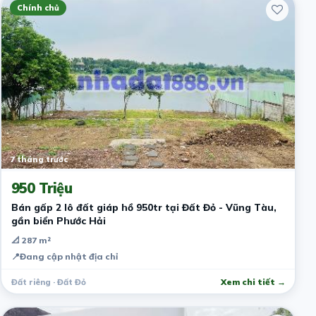
Chính chủ
7 tháng trước
950 Triệu
Bán gấp 2 lô đất giáp hồ 950tr tại Đất Đỏ - Vũng Tàu,
gần biển Phước Hải
📐 287 m²
📍
Đang cập nhật địa chỉ
Đất riêng · Đất Đỏ
Xem chi tiết →