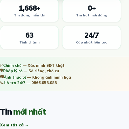
1,668+
0+
Tin đang hiển thị
Tin hot mới đăng
63
24/7
Tỉnh thành
Cập nhật liên tục
✅
Chính chủ
— Xác minh SĐT thật
🛡️
Pháp lý rõ
— Sổ riêng, thổ cư
📷
Ảnh thực tế
— Không ảnh minh họa
📞
Hỗ trợ 24/7
— 0866.058.088
Tin
mới nhất
Xem tất cả →