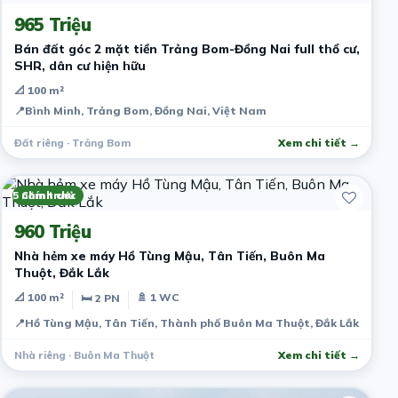
965 Triệu
Bán đất góc 2 mặt tiền Trảng Bom-Đồng Nai full thổ cư,
SHR, dân cư hiện hữu
📐 100 m²
📍
Bình Minh, Trảng Bom, Đồng Nai, Việt Nam
Đất riêng · Trảng Bom
Xem chi tiết →
5 năm trước
Chính chủ
960 Triệu
Nhà hẻm xe máy Hồ Tùng Mậu, Tân Tiến, Buôn Ma
Thuột, Đắk Lắk
📐 100 m²
🚿 1 WC
🛏 2 PN
📍
Hồ Tùng Mậu, Tân Tiến, Thành phố Buôn Ma Thuột, Đắk Lắk, Việt
Nhà riêng · Buôn Ma Thuột
Xem chi tiết →