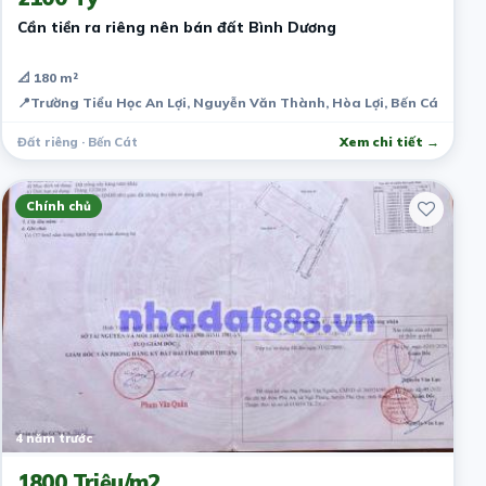
Cần tiền ra riêng nên bán đất Bình Dương
📐 180 m²
📍
Trường Tiểu Học An Lợi, Nguyễn Văn Thành, Hòa Lợi, Bến Cát, Bìn
Đất riêng · Bến Cát
Xem chi tiết →
Chính chủ
4 năm trước
1800 Triệu/m2