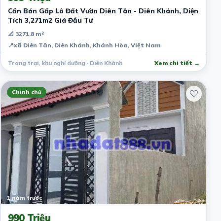
Cần Bán Gấp Lô Đất Vườn Diên Tân - Diên Khánh, Diện
Tích 3,271m2 Giá Đầu Tư
📐 3271.8 m²
📍
xã Diên Tân, Diên Khánh, Khánh Hòa, Việt Nam
Trang trại, khu nghỉ dưỡng · Diên Khánh
Xem chi tiết →
Chính chủ
1 năm trước
990 Triệu