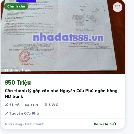
Chính chủ
11 tháng trước
950 Triệu
Cần thanh lý gấp căn nhà Nguyễn Cửu Phú ngân hàng
HD bank
📐 61 m²
🚿 3 WC
🛏 3 PN
📍
Nguyễn Cửu Phú
Nhà riêng · Bình Chánh
Xem chi tiết →