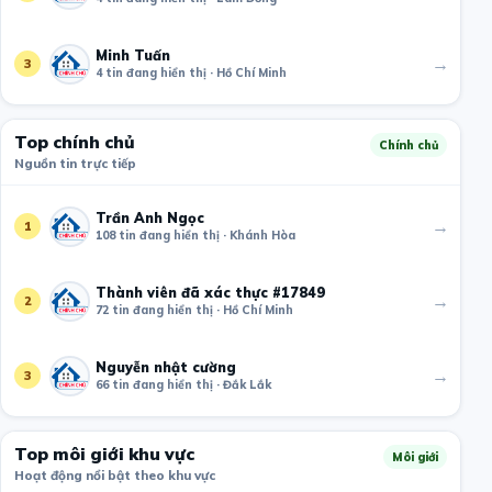
Minh Tuấn
→
3
4 tin đang hiển thị · Hồ Chí Minh
Top chính chủ
Chính chủ
Nguồn tin trực tiếp
Trần Anh Ngọc
→
1
108 tin đang hiển thị · Khánh Hòa
Thành viên đã xác thực #17849
→
2
72 tin đang hiển thị · Hồ Chí Minh
Nguyễn nhật cường
→
3
66 tin đang hiển thị · Đắk Lắk
Top môi giới khu vực
Môi giới
Hoạt động nổi bật theo khu vực