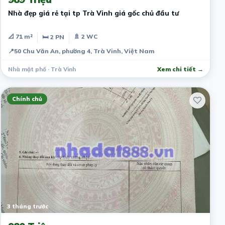
Nhà đẹp giá rẻ tại tp Trà Vinh giá gốc chủ đầu tư
📐 71 m²
🚿 2 WC
🛏 2 PN
📍
50 Chu Văn An, phường 4, Trà Vinh, Việt Nam
Nhà mặt phố · Trà Vinh
Xem chi tiết →
Chính chủ
3 tháng trước