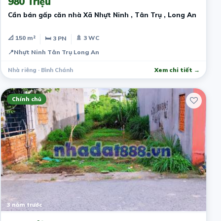
980 Triệu
Cần bán gấp căn nhà Xã Nhựt Ninh , Tân Trụ , Long An
📐 150 m²
🚿 3 WC
🛏 3 PN
📍
Nhựt Ninh Tân Trụ Long An
Nhà riêng · Bình Chánh
Xem chi tiết →
Chính chủ
3 năm trước