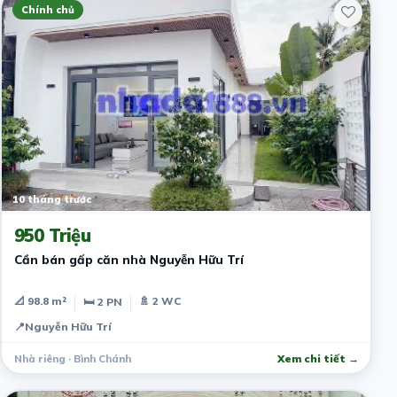
Chính chủ
10 tháng trước
950 Triệu
Cần bán gấp căn nhà Nguyễn Hữu Trí
📐 98.8 m²
🚿 2 WC
🛏 2 PN
📍
Nguyễn Hữu Trí
Nhà riêng · Bình Chánh
Xem chi tiết →