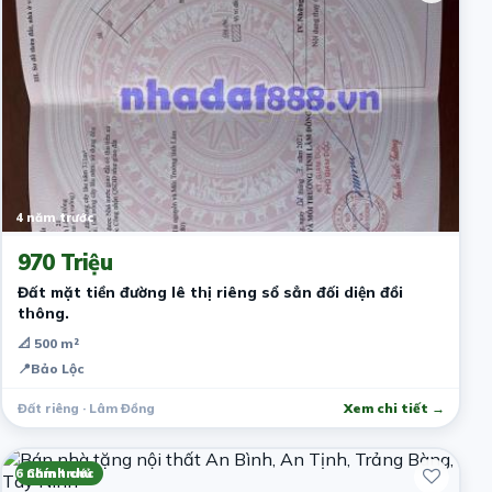
4 năm trước
970 Triệu
Đất mặt tiền đường lê thị riêng sổ sẳn đối diện đồi
thông.
📐 500 m²
📍
Bảo Lộc
Đất riêng · Lâm Đồng
Xem chi tiết →
6 năm trước
Chính chủ