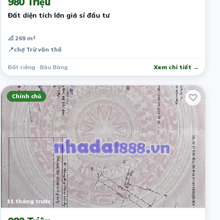
980 Triệu
Đất diện tích lớn giá sỉ đầu tư
📐 269 m²
📍
chợ Trừ văn thố
Đất riêng · Bàu Bàng
Xem chi tiết →
Chính chủ
11 tháng trước