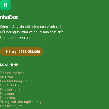
N
nhaDat
888
Cổng thông tin bất động sản chính chủ.
Kết nối người mua và người bán trực tiếp,
không phí trung gian.
Hỗ trợ: 0866.058.088
LOẠI HÌNH
Tất cả loại hình
Biệt thự
Căn hộ/Chung cư
Loại BĐS khác
Nhà mặt phố
Nhà mẫu
Nhà riêng
Trang trại, khu nghỉ dưỡng
Đất nền dự án