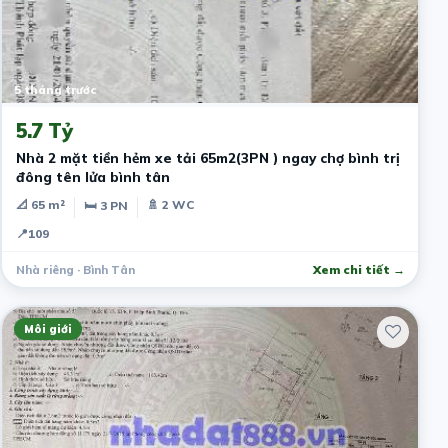
5 tháng trước
5.7 Tỷ
Nhà 2 mặt tiền hẻm xe tải 65m2(3PN ) ngay chợ bình trị
đông tên lửa bình tân
📐 65 m²
🚿 2 WC
🛏 3 PN
📍
109
Nhà riêng · Bình Tân
Xem chi tiết →
Môi giới