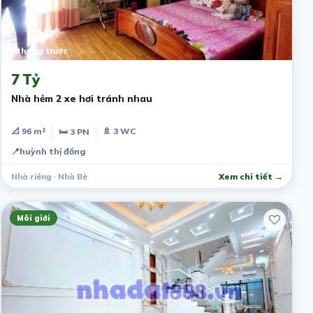
3 tháng trước
7 Tỷ
Nhà hẻm 2 xe hơi tránh nhau
📐 96 m²
🚿 3 WC
🛏 3 PN
📍
huỳnh thị đồng
Nhà riêng · Nhà Bè
Xem chi tiết →
Môi giới