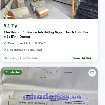
3 tháng trước
5.1 Tỷ
Chủ Bán nhà hẻm xe hơi đường Ngọc Thạch thủ dầu
một Bình Dương
📐 95 m²
🚿 3 WC
🛏 4 PN
📍
bình dương thủ dầu một
Nhà riêng · Thủ Dầu Một
Xem chi tiết →
Chính chủ