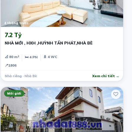
4 tháng trước
7.2 Tỷ
NHÀ MỚI , HXH ,HUỲNH TẤN PHÁT,NHÀ BÈ
📐 80 m²
🚿 4 WC
🛏 4 PN
📍
1806
Nhà riêng · Nhà Bè
Xem chi tiết →
Môi giới