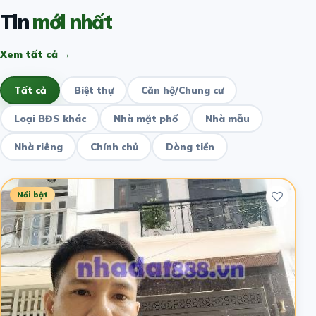
Tin
mới nhất
Xem tất cả →
Tất cả
Biệt thự
Căn hộ/Chung cư
Loại BĐS khác
Nhà mặt phố
Nhà mẫu
Nhà riêng
Chính chủ
Dòng tiền
Nổi bật