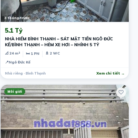
3 tháng trước
5.1 Tỷ
NHÀ HIẾM BÌNH THẠNH – SÁT MẶT TIỀN NGÔ ĐỨC
KẾ/BÌNH THẠNH – HẺM XE HƠI – NHỈNH 5 TỶ
📐 24 m²
🚿 2 WC
🛏 1 PN
📍
Ngô Đức Kế
Nhà riêng · Bình Thạnh
Xem chi tiết →
Môi giới