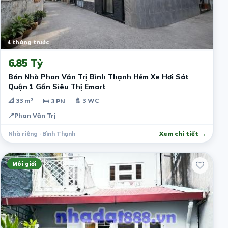
4 tháng trước
6.85 Tỷ
Bán Nhà Phan Văn Trị Bình Thạnh Hẻm Xe Hơi Sát
Quận 1 Gần Siêu Thị Emart
📐 33 m²
🚿 3 WC
🛏 3 PN
📍
Phan Văn Trị
Nhà riêng · Bình Thạnh
Xem chi tiết →
Môi giới