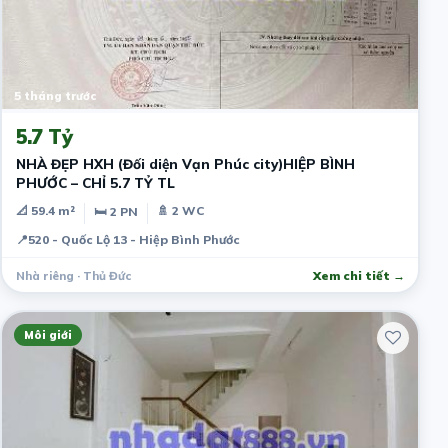
5 tháng trước
5.7 Tỷ
NHÀ ĐẸP HXH (Đối diện Vạn Phúc city)HIỆP BÌNH
PHƯỚC – CHỈ 5.7 TỶ TL
📐 59.4 m²
🚿 2 WC
🛏 2 PN
📍
520 - Quốc Lộ 13 - Hiệp Bình Phước
Nhà riêng · Thủ Đức
Xem chi tiết →
Môi giới