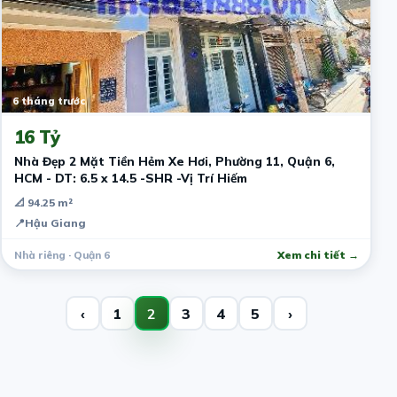
6 tháng trước
16 Tỷ
Nhà Đẹp 2 Mặt Tiền Hẻm Xe Hơi, Phường 11, Quận 6,
HCM - DT: 6.5 x 14.5 -SHR -Vị Trí Hiếm
📐 94.25 m²
📍
Hậu Giang
Nhà riêng · Quận 6
Xem chi tiết →
‹
1
2
3
4
5
›