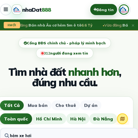
nhaDat
888
Đăng tin
×
Vừa đăng:
Bán nhà Âu cơ hẻm 5m ô tô
6.6 Tỷ
Vừa đăng:
Bán nhà g
MỚI
Cổng BĐS chính chủ - pháp lý minh bạch
313
người đang xem tin
Tìm nhà đất
nhanh hơn
,
đúng nhu cầu.
Tất Cả
Mua bán
Cho thuê
Dự án
Toàn quốc
Hồ Chí Minh
Hà Nội
Đà Nẵng