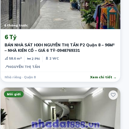
4 tháng trước
6 Tỷ
BÁN NHÀ SÁT HXH NGUYỄN THỊ TẦN P2 Quận 8 – 96M²
– NHÀ KIÊN CỐ – GIÁ 6 TỶ-0948769331
📐 58.6 m²
🚿 2 WC
🛏 2 PN
📍
NGUYỄN THỊ TẦN
Nhà riêng · Quận 8
Xem chi tiết →
Môi giới