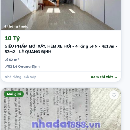
4 tháng trước
10 Tỷ
SIÊU PHẨM MỚI XÂY, HẺM XE HƠI - 4Tầng 5PN - 4x13m -
52m2 - LÊ QUANG ĐỊNH
📐 52 m²
📍
52 Lê Quang Định
Nhà riêng · Gò Vấp
Xem chi tiết →
Môi giới