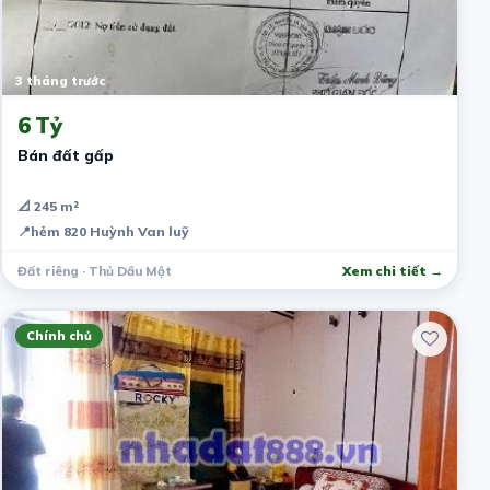
3 tháng trước
6 Tỷ
Bán đất gấp
📐 245 m²
📍
hẻm 820 Huỳnh Van luỹ
Đất riêng · Thủ Dầu Một
Xem chi tiết →
Chính chủ