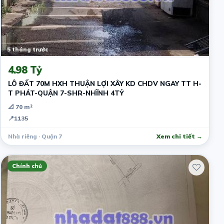
5 tháng trước
4.98 Tỷ
LÔ ĐẤT 70M HXH THUẬN LỢI XÂY KD CHDV NGAY TT H-
T PHÁT-QUẬN 7-SHR-NHĨNH 4TỶ
📐 70 m²
📍
1135
Nhà riêng · Quận 7
Xem chi tiết →
Chính chủ