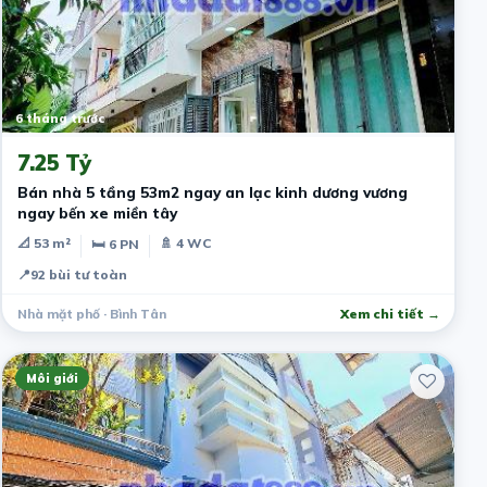
6 tháng trước
7.25 Tỷ
Bán nhà 5 tầng 53m2 ngay an lạc kinh dương vương
ngay bến xe miền tây
📐 53 m²
🚿 4 WC
🛏 6 PN
📍
92 bùi tư toàn
Nhà mặt phố · Bình Tân
Xem chi tiết →
Môi giới