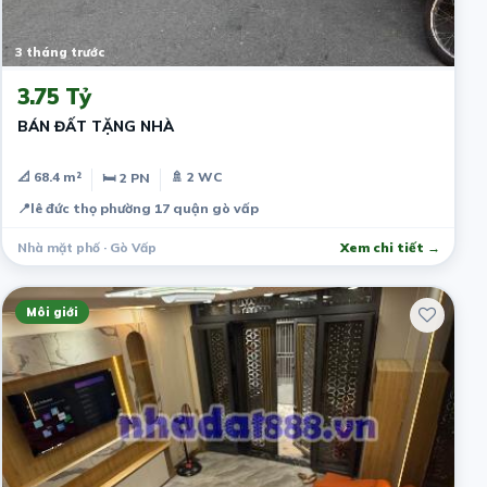
3 tháng trước
3.75 Tỷ
BÁN ĐẤT TẶNG NHÀ
📐 68.4 m²
🚿 2 WC
🛏 2 PN
📍
lê đức thọ phường 17 quận gò vấp
Nhà mặt phố · Gò Vấp
Xem chi tiết →
Môi giới