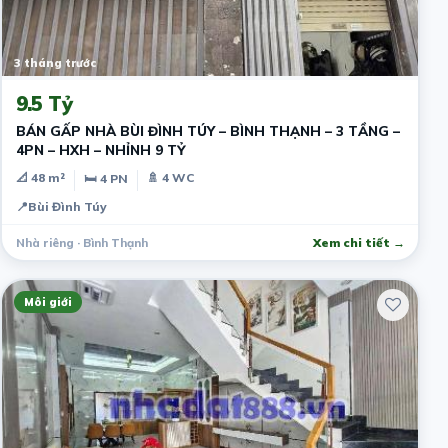
3 tháng trước
9.5 Tỷ
BÁN GẤP NHÀ BÙI ĐÌNH TÚY – BÌNH THẠNH – 3 TẦNG –
4PN – HXH – NHỈNH 9 TỶ
📐 48 m²
🚿 4 WC
🛏 4 PN
📍
Bùi Đình Túy
Nhà riêng · Bình Thạnh
Xem chi tiết →
Môi giới