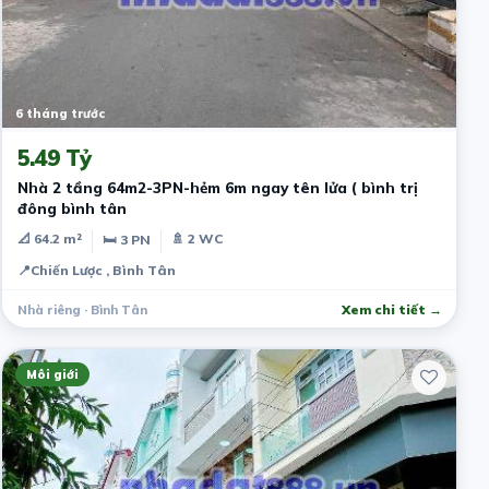
6 tháng trước
5.49 Tỷ
Nhà 2 tầng 64m2-3PN-hẻm 6m ngay tên lửa ( bình trị
đông bình tân
📐 64.2 m²
🚿 2 WC
🛏 3 PN
📍
Chiến Lược , Bình Tân
Nhà riêng · Bình Tân
Xem chi tiết →
Môi giới