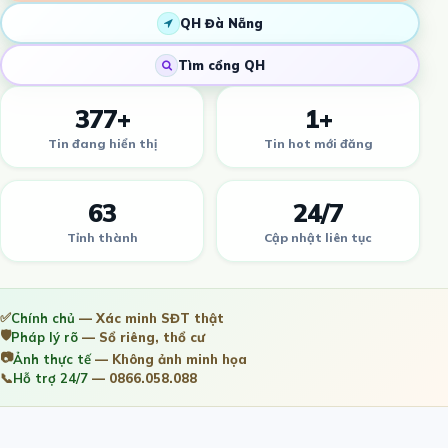
QH Đà Nẵng
Tìm cổng QH
377+
1+
Tin đang hiển thị
Tin hot mới đăng
63
24/7
Tỉnh thành
Cập nhật liên tục
✅
Chính chủ
— Xác minh SĐT thật
🛡️
Pháp lý rõ
— Sổ riêng, thổ cư
📷
Ảnh thực tế
— Không ảnh minh họa
📞
Hỗ trợ 24/7
— 0866.058.088