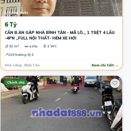
3 tháng trước
6 Tỷ
CẦN B.ÁN GÂP NHÀ BÌNH TÂN - MÃ LÒ._ 1 TRỆT 4 LẦU
-4PN _FULL NỘI THẤT- HẺM XE HƠI
📐 52 m²
🚿 2 WC
🛏 4 PN
📍
220 hương lộ 2
Nhà riêng · Bình Tân
Xem chi tiết →
Chính chủ