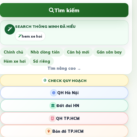
Tìm kiếm
SEARCH THÔNG MINH ĐÃ HIỂU
hem xe hoi
Chính chủ
Nhà dòng tiền
Căn hộ mới
Gần sân bay
Hẻm xe hơi
Sổ riêng
Tìm nâng cao →
CHECK QUY HOẠCH
QH Hà Nội
Đất đai HN
QH TP.HCM
Bản đồ TP.HCM