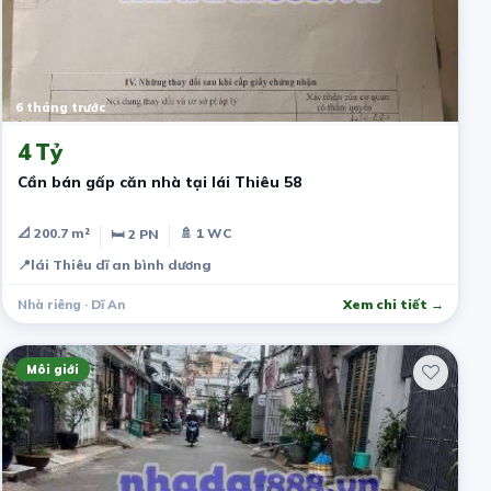
6 tháng trước
4 Tỷ
Cần bán gấp căn nhà tại lái Thiêu 58
📐 200.7 m²
🚿 1 WC
🛏 2 PN
📍
lái Thiêu dĩ an bình dương
Nhà riêng · Dĩ An
Xem chi tiết →
Môi giới