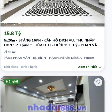
4 tháng trước
15.8 Tỷ
5x20m - 5TẦNG 16PN - CĂN HỘ DỊCH VỤ, THU NHẬP
HƠN 1.2 T.ỷ/năm, HẺM OTO - DƯỚI 15.8 T.ỷ - PHAN VĂN
TRỊ - BÌNH THẠNH
📐 90 m²
📍
332 PHAN VĂN TRỊ, BÌNH THẠNH, Hồ Chí Minh, Vietnam
Nhà riêng · Bình Thạnh
Xem chi tiết →
Môi giới