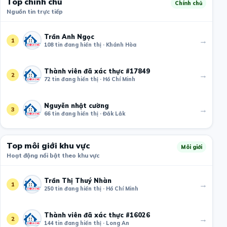
Top chính chủ
Chính chủ
Nguồn tin trực tiếp
Trần Anh Ngọc
→
1
108 tin đang hiển thị · Khánh Hòa
Thành viên đã xác thực #17849
→
2
72 tin đang hiển thị · Hồ Chí Minh
Nguyễn nhật cường
→
3
66 tin đang hiển thị · Đắk Lắk
Top môi giới khu vực
Môi giới
Hoạt động nổi bật theo khu vực
Trần Thị Thuý Nhàn
→
1
250 tin đang hiển thị · Hồ Chí Minh
Thành viên đã xác thực #16026
→
2
144 tin đang hiển thị · Long An