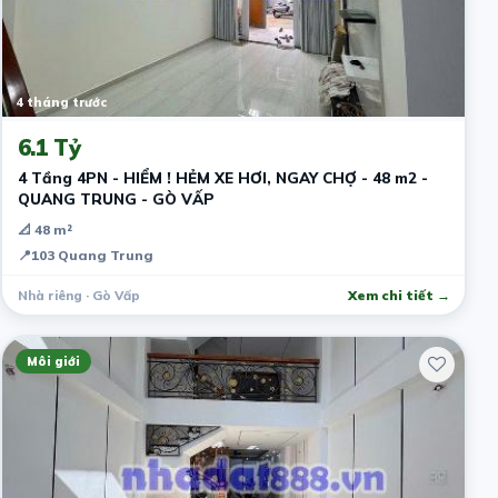
4 tháng trước
6.1 Tỷ
4 Tầng 4PN - HIỂM ! HẺM XE HƠI, NGAY CHỢ - 48 m2 -
QUANG TRUNG - GÒ VẤP
📐 48 m²
📍
103 Quang Trung
Nhà riêng · Gò Vấp
Xem chi tiết →
Môi giới