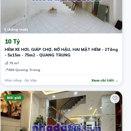
5 tháng trước
10 Tỷ
HẺM XE HƠI, GIÁP CHỢ, NỞ HẬU, HAI MẶT HẺM - 2Tầng
- 5x15m - 75m2 - QUANG TRUNG
📐 75 m²
📍
650 Quang Trung
Nhà riêng · Gò Vấp
Xem chi tiết →
Môi giới