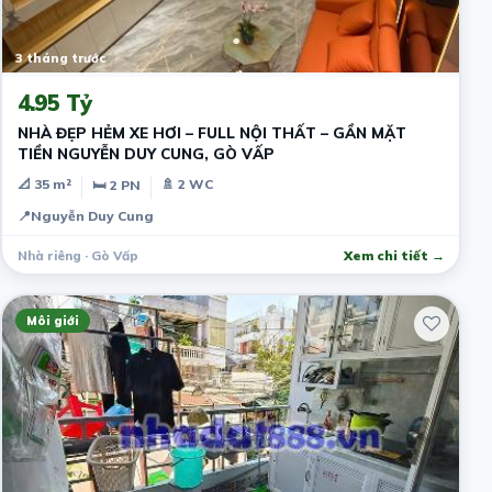
3 tháng trước
4.95 Tỷ
NHÀ ĐẸP HẺM XE HƠI – FULL NỘI THẤT – GẦN MẶT
TIỀN NGUYỄN DUY CUNG, GÒ VẤP
📐 35 m²
🚿 2 WC
🛏 2 PN
📍
Nguyễn Duy Cung
Nhà riêng · Gò Vấp
Xem chi tiết →
Môi giới