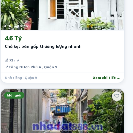
4 tháng trước
4.6 Tỷ
Chủ kẹt bán gấp thương lượng nhanh
📐 72 m²
📍
Tăng NHơn Phú A , Quận 9
Nhà riêng · Quận 9
Xem chi tiết →
Môi giới