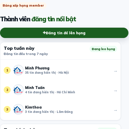
Bảng xếp hạng member
Thành viên
đăng tin nổi bật
Đăng tin để lên hạng
Top tuần này
Đang leo hạng
Đăng tin đều trong 7 ngày
Minh Phương
→
1
35 tin đang hiển thị · Hà Nội
Minh Tuấn
→
2
4 tin đang hiển thị · Hồ Chí Minh
Kimthoa
→
3
3 tin đang hiển thị · Lâm Đồng