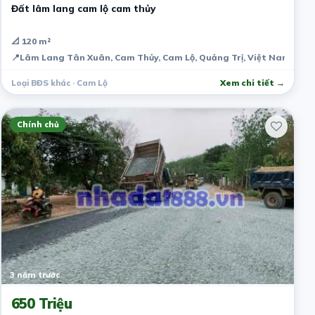
Đất lâm lang cam lộ cam thủy
📐 120 m²
📍
Lâm Lang Tân Xuân, Cam Thủy, Cam Lộ, Quảng Trị, Việt Nam
Loại BĐS khác · Cam Lộ
Xem chi tiết →
Chính chủ
3 năm trước
650 Triệu