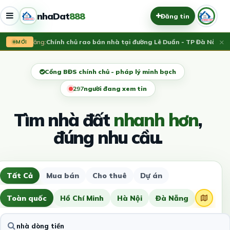
nhaDat
888
Đăng tin
×
Vừa đăng:
Chính chủ rao bán nhà tại đường Lê Duẩn - TP Đà Nẵng; DT
MỚI
Cổng BĐS chính chủ - pháp lý minh bạch
293
người đang xem tin
Tìm nhà đất
nhanh hơn
,
đúng nhu cầu.
Tất Cả
Mua bán
Cho thuê
Dự án
Toàn quốc
Hồ Chí Minh
Hà Nội
Đà Nẵng