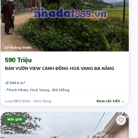
10 tháng trước
590 Triệu
BÁN VƯỜN VIEW CÁNH ĐỒNG HOÀ VANG ĐÀ NẴNG
📐 568.6 m²
📍
Hoà Nhơn, Hoà Vang , Đà Nẵng
Loại BĐS khác · Hòa Vang
Xem chi tiết →
Môi giới