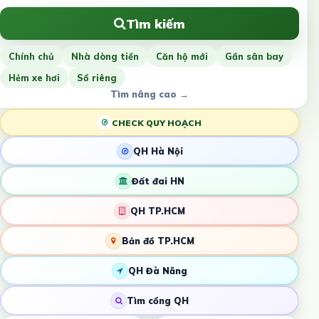
Tìm kiếm
Chính chủ
Nhà dòng tiền
Căn hộ mới
Gần sân bay
Hẻm xe hơi
Sổ riêng
Tìm nâng cao →
CHECK QUY HOẠCH
QH Hà Nội
Đất đai HN
QH TP.HCM
Bản đồ TP.HCM
QH Đà Nẵng
Tìm cổng QH