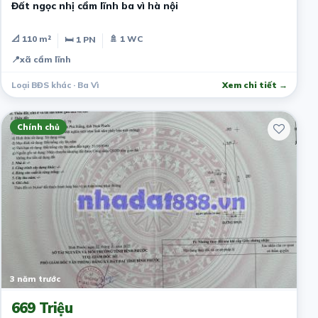
Đất ngọc nhị cẩm lĩnh ba vì hà nội
📐 110 m²
🚿 1 WC
🛏 1 PN
📍
xã cẩm lĩnh
Loại BĐS khác · Ba Vì
Xem chi tiết →
Chính chủ
3 năm trước
669 Triệu