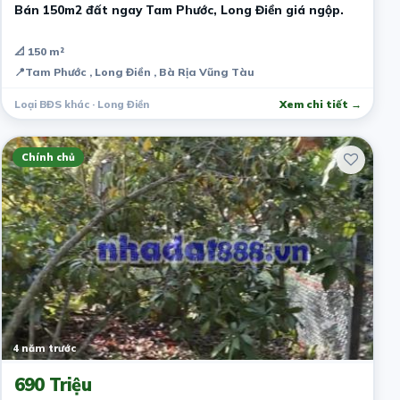
Bán 150m2 đất ngay Tam Phước, Long Điền giá ngộp.
📐 150 m²
📍
Tam Phước , Long Điền , Bà Rịa Vũng Tàu
Loại BĐS khác · Long Điền
Xem chi tiết →
Chính chủ
4 năm trước
690 Triệu