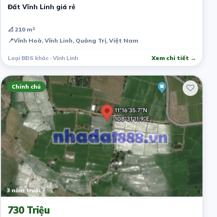
Đất Vĩnh Linh giá rẻ
📐 210 m²
📍
Vĩnh Hoà, Vĩnh Linh, Quảng Trị, Việt Nam
Loại BĐS khác · Vĩnh Linh
Xem chi tiết →
Chính chủ
3 năm trước
730 Triệu