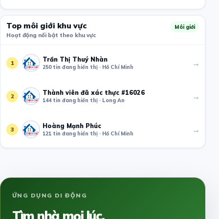
Top môi giới khu vực
Môi giới
Hoạt động nổi bật theo khu vực
Trần Thị Thuý Nhàn
→
1
250 tin đang hiển thị · Hồ Chí Minh
Thành viên đã xác thực #16026
→
2
144 tin đang hiển thị · Long An
Hoàng Mạnh Phúc
→
3
121 tin đang hiển thị · Hồ Chí Minh
ỨNG DỤNG DI ĐỘNG
Tìm nhà mọi lúc,