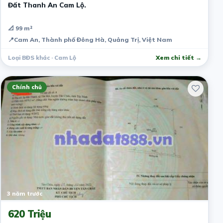
Đất Thanh An Cam Lộ.
📐 99 m²
📍
Cam An, Thành phố Đông Hà, Quảng Trị, Việt Nam
Loại BĐS khác · Cam Lộ
Xem chi tiết →
Chính chủ
3 năm trước
620 Triệu