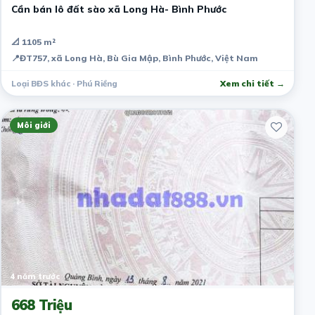
Cần bán lô đất sào xã Long Hà- Bình Phước
📐 1105 m²
📍
ĐT757, xã Long Hà, Bù Gia Mập, Bình Phước, Việt Nam
Loại BĐS khác · Phú Riềng
Xem chi tiết →
Môi giới
4 năm trước
668 Triệu