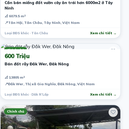
Cần bán miếng đất vườn cây ăn trái hơn 6000m2 ở Tây
Ninh
📐 6079.5 m²
📍
Tân Hội, Tân Châu, Tây Ninh, Việt Nam
Loại BĐS khác · Tân Châu
Xem chi tiết →
6 năm trước
Chính chủ
600 Triệu
Bán đất rẫy Đắk Wer, Đăk Nông
📐 13805 m²
📍
Đắk Wer, Thị xã Gia Nghĩa, Đăk Nông, Việt Nam
Loại BĐS khác · Dăk R'Lấp
Xem chi tiết →
Chính chủ