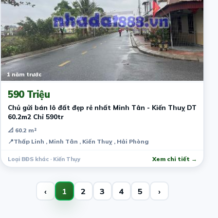
1 năm trước
590 Triệu
Chủ gửi bán lô đất đẹp rẻ nhất Minh Tân - Kiến Thuỵ DT
60.2m2 Chỉ 590tr
📐 60.2 m²
📍
Thấp Linh , Minh Tân , Kiến Thuỵ , Hải Phòng
Loại BĐS khác · Kiến Thụy
Xem chi tiết →
‹
1
2
3
4
5
›