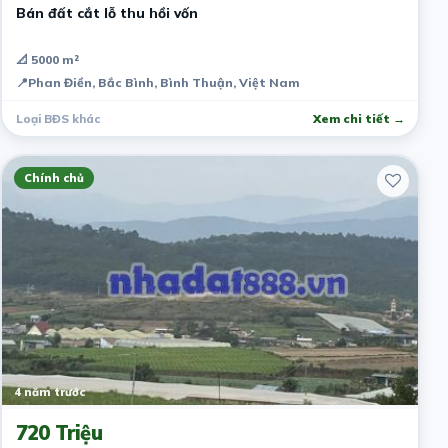
Bán đất cắt lỗ thu hồi vốn
📐 5000 m²
📍
Phan Điền, Bắc Bình, Bình Thuận, Việt Nam
Loại BĐS khác
Xem chi tiết →
Chính chủ
4 năm trước
720 Triệu