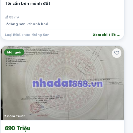
Tôi cần bán mảnh đất
📐 85 m²
📍
đông sơn -thanh hoá
Loại BĐS khác · Đông Sơn
Xem chi tiết →
Môi giới
2 năm trước
690 Triệu