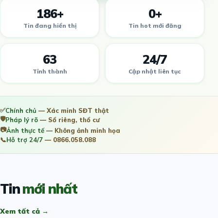
186+
0+
Tin đang hiển thị
Tin hot mới đăng
63
24/7
Tỉnh thành
Cập nhật liên tục
✅
Chính chủ
— Xác minh SĐT thật
🛡️
Pháp lý rõ
— Sổ riêng, thổ cư
📷
Ảnh thực tế
— Không ảnh minh họa
📞
Hỗ trợ 24/7
— 0866.058.088
Tin
mới nhất
Xem tất cả →