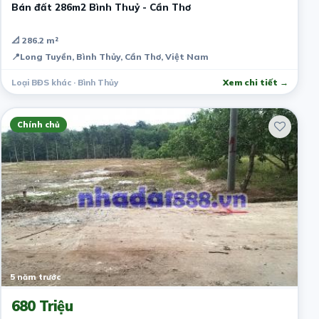
Bán đất 286m2 Bình Thuỷ - Cần Thơ
📐 286.2 m²
📍
Long Tuyền, Bình Thủy, Cần Thơ, Việt Nam
Loại BĐS khác · Bình Thủy
Xem chi tiết →
Chính chủ
5 năm trước
680 Triệu