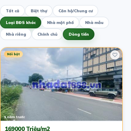
Tất cả
Biệt thự
Căn hộ/Chung cư
Loại BĐS khác
Nhà mặt phố
Nhà mẫu
Nhà riêng
Chính chủ
Dòng tiền
Nổi bật
1 năm trước
169000 Triệu/m2