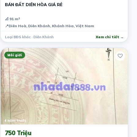
BÁN ĐẤT DIÊN HÒA GIÁ RẺ
📐 91 m²
📍
Diên Hoà, Diên Khánh, Khánh Hòa, Việt Nam
Loại BĐS khác · Diên Khánh
Xem chi tiết →
Môi giới
4 năm trước
750 Triệu