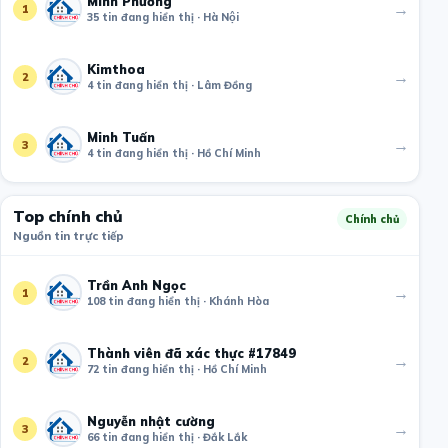
Minh Phương
→
1
35 tin đang hiển thị · Hà Nội
Kimthoa
→
2
4 tin đang hiển thị · Lâm Đồng
Minh Tuấn
→
3
4 tin đang hiển thị · Hồ Chí Minh
Top chính chủ
Chính chủ
Nguồn tin trực tiếp
Trần Anh Ngọc
→
1
108 tin đang hiển thị · Khánh Hòa
Thành viên đã xác thực #17849
→
2
72 tin đang hiển thị · Hồ Chí Minh
Nguyễn nhật cường
→
3
66 tin đang hiển thị · Đắk Lắk