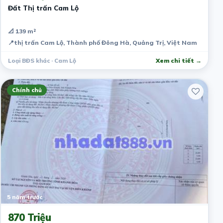
Đất Thị trấn Cam Lộ
📐 139 m²
📍
thị trấn Cam Lộ, Thành phố Đông Hà, Quảng Trị, Việt Nam
Loại BĐS khác · Cam Lộ
Xem chi tiết →
Chính chủ
5 năm trước
870 Triệu