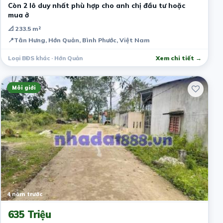
Còn 2 lô duy nhất phù hợp cho anh chị đầu tư hoặc
mua ở
📐 233.5 m²
📍
Tân Hưng, Hớn Quản, Bình Phước, Việt Nam
Loại BĐS khác · Hớn Quản
Xem chi tiết →
Môi giới
4 năm trước
635 Triệu