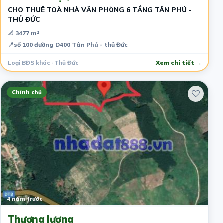
CHO THUÊ TOÀ NHÀ VĂN PHÒNG 6 TẦNG TÂN PHÚ -
THỦ ĐỨC
📐 3477 m²
📍
số 100 đường D400 Tân Phú - thủ Đức
Loại BĐS khác · Thủ Đức
Xem chi tiết →
Chính chủ
4 năm trước
Thương lượng