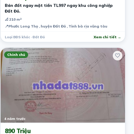
Bán đất ngay mặt tiền TL997 ngay khu công nghiệp
Đất Đỏ.
📐 210 m²
📍
Phước Long Thọ , huyện Đất Đỏ , Tỉnh bà rịa vũng tàu
Loại BĐS khác · Đất Đỏ
Xem chi tiết →
Chính chủ
4 năm trước
890 Triệu