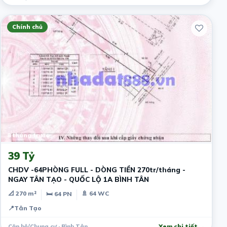
Chính chủ
8 tháng trước
39 Tỷ
CHDV -64PHÒNG FULL - DÒNG TIỀN 270tr/tháng -
NGAY TÂN TẠO - QUỐC LỘ 1A BÌNH TÂN
📐 270 m²
🚿 64 WC
🛏 64 PN
📍
Tân Tạo
Căn hộ/Chung cư · Bình Tân
Xem chi tiết →