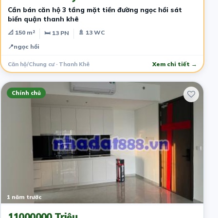
Cần bán căn hộ 3 tầng mặt tiền đường ngọc hồi sát
biển quận thanh khê
📐 150 m²
🚿 13 WC
🛏 13 PN
📍
ngọc hồi
Căn hộ/Chung cư · Thanh Khê
Xem chi tiết →
Chính chủ
1 năm trước
11000000 Triệu