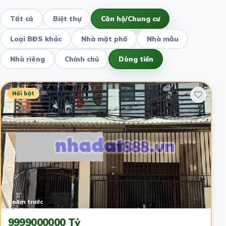
Tất cả
Biệt thự
Căn hộ/Chung cư
Loại BĐS khác
Nhà mặt phố
Nhà mẫu
Nhà riêng
Chính chủ
Dòng tiền
Nổi bật
1 năm trước
9999000000 Tỷ