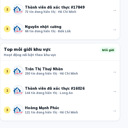
Thành viên đã xác thực #17849
→
2
72 tin đang hiển thị · Hồ Chí Minh
Nguyễn nhật cường
→
3
66 tin đang hiển thị · Đắk Lắk
Top môi giới khu vực
Môi giới
Hoạt động nổi bật theo khu vực
Trần Thị Thuý Nhàn
→
1
250 tin đang hiển thị · Hồ Chí Minh
Thành viên đã xác thực #16026
→
2
144 tin đang hiển thị · Long An
Hoàng Mạnh Phúc
→
3
121 tin đang hiển thị · Hồ Chí Minh