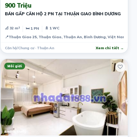
900 Triệu
BÁN GẤP CĂN HỘ 2 PN TẠI THUẬN GIAO BÌNH DƯƠNG
📐 32 m²
🚿 1 WC
🛏 1 PN
📍
Thuận Giao 25, Thuận Giao, Thuận An, Bình Dương, Việt Nam
Căn hộ/Chung cư · Thuận An
Xem chi tiết →
Môi giới
4 năm trước