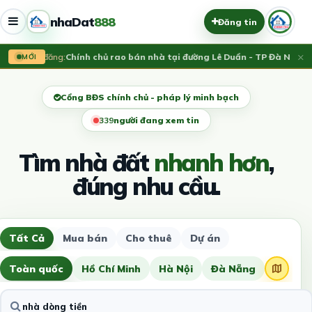
nhaDat
888
Đăng tin
×
Vừa đăng:
Chính chủ rao bán nhà tại đường Lê Duẩn - TP Đà Nẵng; D
MỚI
Cổng BĐS chính chủ - pháp lý minh bạch
339
người đang xem tin
Tìm nhà đất
nhanh hơn
,
đúng nhu cầu.
Tất Cả
Mua bán
Cho thuê
Dự án
Toàn quốc
Hồ Chí Minh
Hà Nội
Đà Nẵng