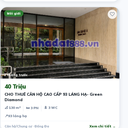
Môi giới
2 tháng trước
40 Triệu
CHO THUÊ CĂN HỘ CAO CẤP 93 LÁNG HẠ- Green
Diamond
📐 130 m²
🚿 3 WC
🛏 3 PN
📍
93 láng hạ
Căn hộ/Chung cư · Đống Đa
Xem chi tiết →