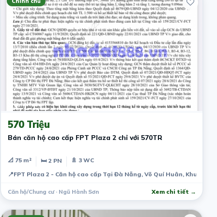
Chính chủ
2 năm trước
570 Triệu
Bán căn hộ cao cấp FPT Plaza 2 chỉ với 570TR
📐 75 m²
🚿 3 WC
🛏 2 PN
📍
FPT Plaza 2 - Căn hộ cao cấp Tại Đà Nẵng, Võ Quí Huân, Khu đô th
Căn hộ/Chung cư · Ngũ Hành Sơn
Xem chi tiết →