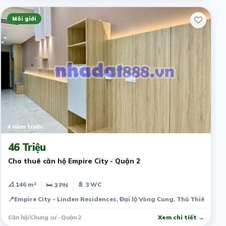
Môi giới
4 năm trước
46 Triệu
Cho thuê căn hộ Empire City - Quận 2
📐 146 m²
🚿 3 WC
🛏 3 PN
📍
Empire City - Linden Residences, Đại lộ Vòng Cung, Thủ Thiêm, Qu
Căn hộ/Chung cư · Quận 2
Xem chi tiết →