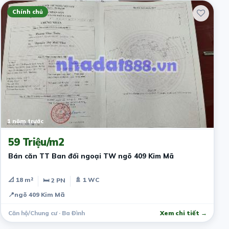
Chính chủ
1 năm trước
59 Triệu/m2
Bán căn TT Ban đối ngoại TW ngõ 409 Kim Mã
📐 18 m²
🚿 1 WC
🛏 2 PN
📍
ngõ 409 Kim Mã
Căn hộ/Chung cư · Ba Đình
Xem chi tiết →