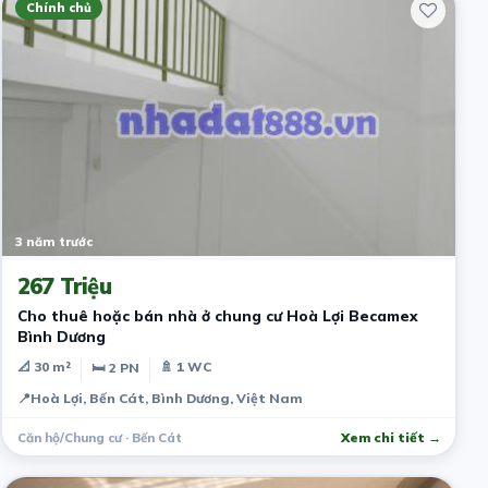
Chính chủ
3 năm trước
267 Triệu
Cho thuê hoặc bán nhà ở chung cư Hoà Lợi Becamex
Bình Dương
📐 30 m²
🚿 1 WC
🛏 2 PN
📍
Hoà Lợi, Bến Cát, Bình Dương, Việt Nam
Căn hộ/Chung cư · Bến Cát
Xem chi tiết →