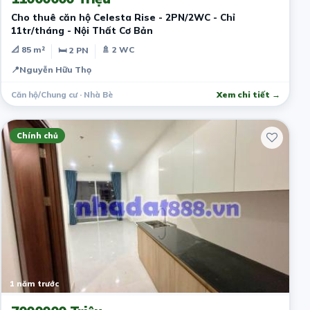
Cho thuê căn hộ Celesta Rise - 2PN/2WC - Chỉ
11tr/tháng - Nội Thất Cơ Bản
📐 85 m²
🚿 2 WC
🛏 2 PN
📍
Nguyễn Hữu Thọ
Căn hộ/Chung cư · Nhà Bè
Xem chi tiết →
Chính chủ
1 năm trước