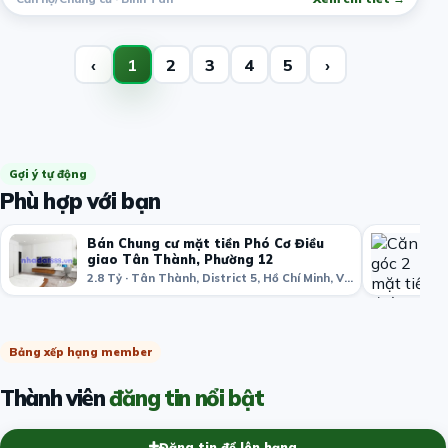
‹
1
2
3
4
5
›
Gợi ý tự động
Phù hợp với bạn
Bán Chung cư mặt tiền Phó Cơ Điều
giao Tân Thành, Phường 12
2.8 Tỷ · Tân Thành, District 5, Hồ Chí Minh, Việt Nam
Bảng xếp hạng member
Thành viên
đăng tin nổi bật
Đăng tin để lên hạng