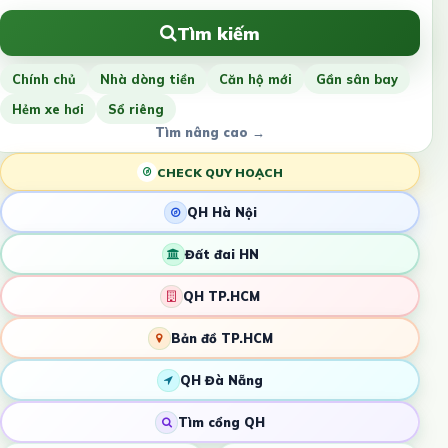
Tìm kiếm
Chính chủ
Nhà dòng tiền
Căn hộ mới
Gần sân bay
Hẻm xe hơi
Sổ riêng
Tìm nâng cao →
CHECK QUY HOẠCH
QH Hà Nội
Đất đai HN
QH TP.HCM
Bản đồ TP.HCM
QH Đà Nẵng
Tìm cổng QH