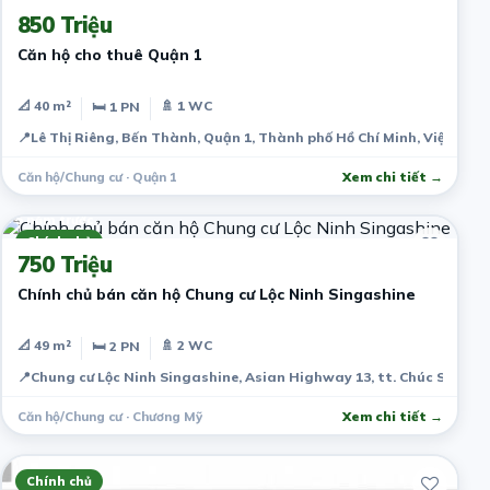
850 Triệu
Căn hộ cho thuê Quận 1
📐 40 m²
🚿 1 WC
🛏 1 PN
📍
Lê Thị Riêng, Bến Thành, Quận 1, Thành phố Hồ Chí Minh, Việt Nam
Căn hộ/Chung cư · Quận 1
Xem chi tiết →
5 năm trước
Chính chủ
750 Triệu
Chính chủ bán căn hộ Chung cư Lộc Ninh Singashine
📐 49 m²
🚿 2 WC
🛏 2 PN
📍
Chung cư Lộc Ninh Singashine, Asian Highway 13, tt. Chúc Sơn, Ch
Căn hộ/Chung cư · Chương Mỹ
Xem chi tiết →
Chính chủ