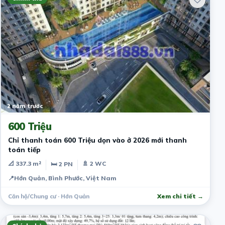
2 năm trước
600 Triệu
Chỉ thanh toán 600 Triệu dọn vào ở 2026 mới thanh
toán tiếp
📐 337.3 m²
🚿 2 WC
🛏 2 PN
📍
Hớn Quản, Bình Phước, Việt Nam
Căn hộ/Chung cư · Hớn Quản
Xem chi tiết →