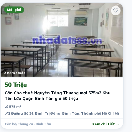
Môi giới
2 năm trước
50 Triệu
Cần Cho thuê Nguyên Tầng Thương mại 575m2 Khu
Tên Lửa Quận Bình Tân giá 50 triệu
📐 575 m²
📍
2 Đường Số 34, Bình Trị Đông, Bình Tân, Thành phố Hồ Chí Minh, Vi
Căn hộ/Chung cư · Bình Tân
Xem chi tiết →