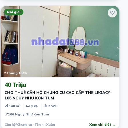
Môi giới
2 tháng trước
40 Triệu
CHO THUÊ CĂN HỘ CHUNG CƯ CAO CẤP THE LEGACY-
106 NGUỴ NHƯ KON TUM
📐 140 m²
🚿 2 WC
🛏 3 PN
📍
106 Nguỵ Như Kon Tum
Căn hộ/Chung cư · Thanh Xuân
Xem chi tiết →