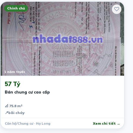
Chính chủ
1 năm trước
57 Tỷ
Bán chung cư cao cấp
📐 75.8 m²
📍
bãi cháy
Căn hộ/Chung cư · Hạ Long
Xem chi tiết →