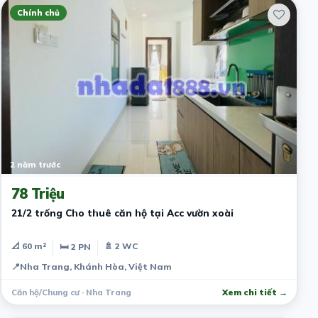
Chính chủ
2 năm trước
78 Triệu
21/2 trống Cho thuê căn hộ tại Acc vườn xoài
📐 60 m²
🚿 2 WC
🛏 2 PN
📍
Nha Trang, Khánh Hòa, Việt Nam
Căn hộ/Chung cư · Nha Trang
Xem chi tiết →