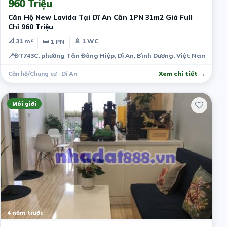
960 Triệu
Căn Hộ New Lavida Tại Dĩ An Căn 1PN 31m2 Giá Full
Chỉ 960 Triệu
📐 31 m²
🚿 1 WC
🛏 1 PN
📍
ĐT743C, phường Tân Đông Hiệp, Dĩ An, Bình Dương, Việt Nam
Căn hộ/Chung cư · Dĩ An
Xem chi tiết →
Môi giới
4 năm trước