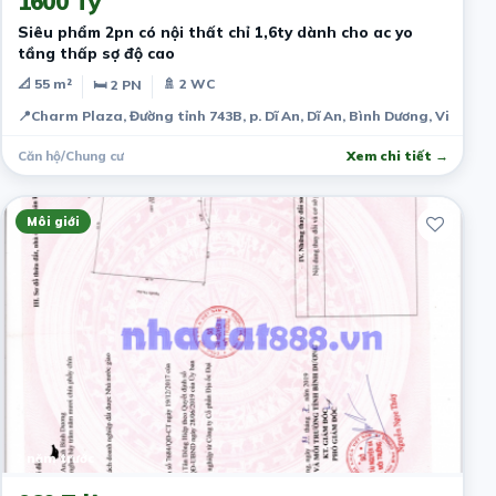
1600 Tỷ
Siêu phẩm 2pn có nội thất chỉ 1,6ty dành cho ac yo
tầng thấp sợ độ cao
📐 55 m²
🚿 2 WC
🛏 2 PN
📍
Charm Plaza, Đường tỉnh 743B, p. Dĩ An, Dĩ An, Bình Dương, Việt Na
Căn hộ/Chung cư
Xem chi tiết →
Môi giới
2 năm trước