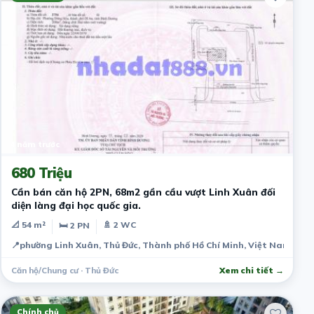
4 năm trước
680 Triệu
Cần bán căn hộ 2PN, 68m2 gần cầu vượt Linh Xuân đối
diện làng đại học quốc gia.
📐 54 m²
🚿 2 WC
🛏 2 PN
📍
phường Linh Xuân, Thủ Đức, Thành phố Hồ Chí Minh, Việt Nam
Căn hộ/Chung cư · Thủ Đức
Xem chi tiết →
Chính chủ