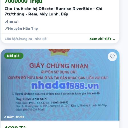
7000000 Triệu
Cho thuê căn hộ Oficetel Sunrise RiverSide - Chỉ
7tr/tháng - Rèm, Máy Lạnh, Bếp
📐 30 m²
📍
Nguyễn Hữu Thọ
Căn hộ/Chung cư · Nhà Bè
Xem chi tiết →
Môi giới
2 năm trước