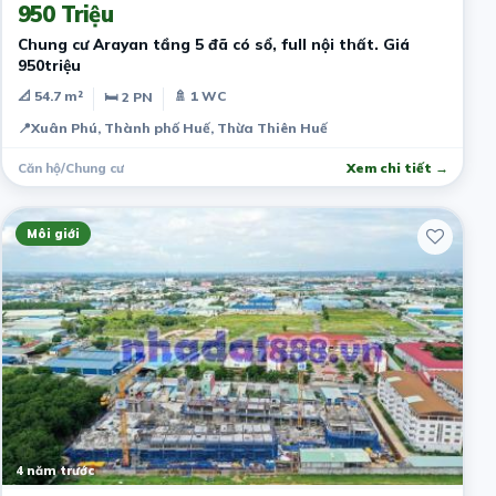
950 Triệu
Chung cư Arayan tầng 5 đã có sổ, full nội thất. Giá
950triệu
📐 54.7 m²
🚿 1 WC
🛏 2 PN
📍
Xuân Phú, Thành phố Huế, Thừa Thiên Huế
Căn hộ/Chung cư
Xem chi tiết →
Môi giới
4 năm trước