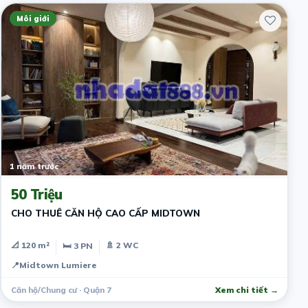
Môi giới
1 năm trước
50 Triệu
CHO THUÊ CĂN HỘ CAO CẤP MIDTOWN
📐 120 m²
🚿 2 WC
🛏 3 PN
📍
Midtown Lumiere
Căn hộ/Chung cư · Quận 7
Xem chi tiết →