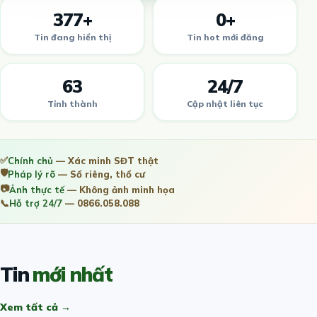
377+
0+
Tin đang hiển thị
Tin hot mới đăng
63
24/7
Tỉnh thành
Cập nhật liên tục
✅
Chính chủ
— Xác minh SĐT thật
🛡️
Pháp lý rõ
— Sổ riêng, thổ cư
📷
Ảnh thực tế
— Không ảnh minh họa
📞
Hỗ trợ 24/7
— 0866.058.088
Tin
mới nhất
Xem tất cả →