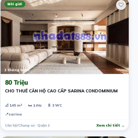
Môi giới
2 tháng trước
80 Triệu
CHO THUÊ CĂN HỘ CAO CẤP SARINA CONDOMINIUM
📐 145 m²
🚿 3 WC
🛏 3 PN
📍
sarina
Căn hộ/Chung cư · Quận 2
Xem chi tiết →