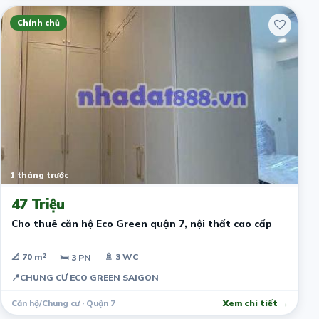
Chính chủ
1 tháng trước
47 Triệu
Cho thuê căn hộ Eco Green quận 7, nội thất cao cấp
📐 70 m²
🚿 3 WC
🛏 3 PN
📍
CHUNG CƯ ECO GREEN SAIGON
Căn hộ/Chung cư · Quận 7
Xem chi tiết →