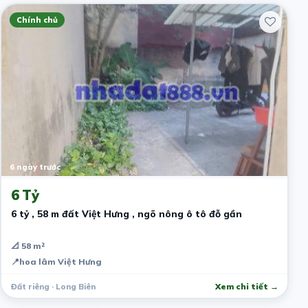
Chính chủ
6 ngày trước
6 Tỷ
6 tỷ , 58 m đất Việt Hưng , ngõ nông ô tô đỗ gần
📐 58 m²
📍
hoa lâm Việt Hưng
Đất riêng · Long Biên
Xem chi tiết →