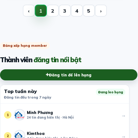
‹
1
2
3
4
5
›
Bảng xếp hạng member
Thành viên
đăng tin nổi bật
Đăng tin để lên hạng
Top tuần này
Đang leo hạng
Đăng tin đều trong 7 ngày
Minh Phương
→
1
24 tin đang hiển thị · Hà Nội
Kimthoa
→
2