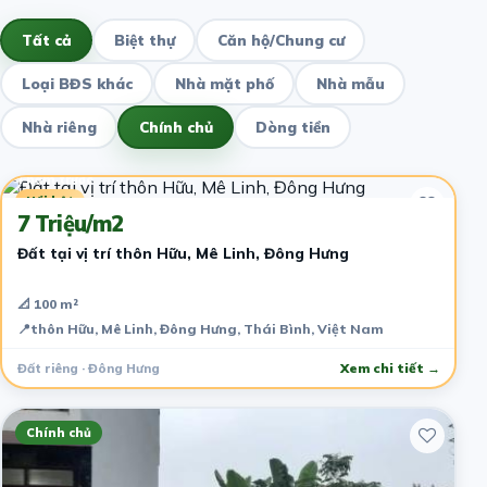
Tất cả
Biệt thự
Căn hộ/Chung cư
Loại BĐS khác
Nhà mặt phố
Nhà mẫu
Nhà riêng
Chính chủ
Dòng tiền
4 năm trước
Nổi bật
7 Triệu/m2
Đất tại vị trí thôn Hữu, Mê Linh, Đông Hưng
📐 100 m²
📍
thôn Hữu, Mê Linh, Đông Hưng, Thái Bình, Việt Nam
Đất riêng · Đông Hưng
Xem chi tiết →
Chính chủ