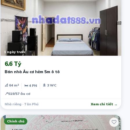
1 ngày trước
6.6 Tỷ
Bán nhà Âu cơ hẻm 5m ô tô
📐 64 m²
🚿 3 WC
🛏 4 PN
📍
519/57 âu cơ
Nhà riêng · Tân Phú
Xem chi tiết →
Chính chủ