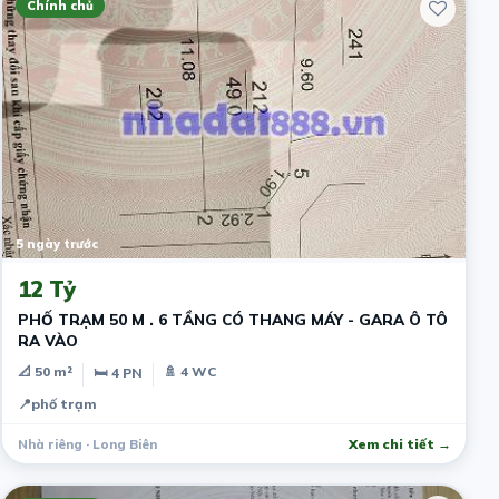
Chính chủ
5 ngày trước
12 Tỷ
PHỐ TRẠM 50 M . 6 TẦNG CÓ THANG MÁY - GARA Ô TÔ
RA VÀO
📐 50 m²
🚿 4 WC
🛏 4 PN
📍
phố trạm
Nhà riêng · Long Biên
Xem chi tiết →