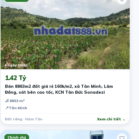
4 ngày trước
1.42 Tỷ
Bán 8863m2 đất giá rẻ 160k/m2, xã Tân Minh, Lâm
Đồng, sát bên cao tốc, KCN Tân Đức Sonadezi
📐 8863 m²
📍
Tân Minh
Đất riêng · Hàm Tân
Xem chi tiết →
Chính chủ