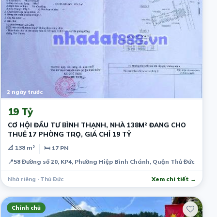
2 ngày trước
19 Tỷ
CƠ HỘI ĐẦU TƯ BÌNH THẠNH, NHÀ 138M² ĐANG CHO
THUÊ 17 PHÒNG TRỌ, GIÁ CHỈ 19 TỶ
📐 138 m²
🛏 17 PN
📍
58 Đường số 20, KP4, Phường Hiệp Bình Chánh, Quận Thủ Đức
Nhà riêng · Thủ Đức
Xem chi tiết →
Chính chủ