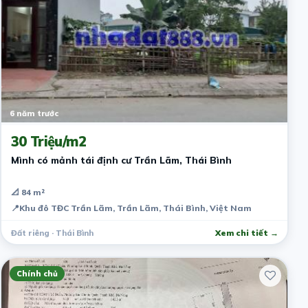
6 năm trước
30 Triệu/m2
Mình có mảnh tái định cư Trần Lãm, Thái Bình
📐 84 m²
📍
Khu đô TĐC Trần Lãm, Trần Lãm, Thái Bình, Việt Nam
Đất riêng · Thái Bình
Xem chi tiết →
Chính chủ