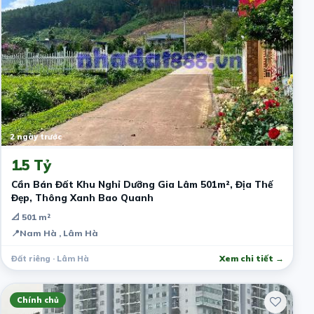
2 ngày trước
1.5 Tỷ
Cần Bán Đất Khu Nghỉ Dưỡng Gia Lâm 501m², Địa Thế
Đẹp, Thông Xanh Bao Quanh
📐 501 m²
📍
Nam Hà , Lâm Hà
Đất riêng · Lâm Hà
Xem chi tiết →
Chính chủ