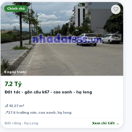
Chính chủ
6 ngày trước
7.2 Tỷ
Đất tdc - gần cầu k67 - cao xanh - hạ long
📐 92.27 m²
📍
27.6 trường sơn, cao xanh, hạ long
Đất riêng · Hạ Long
Xem chi tiết →