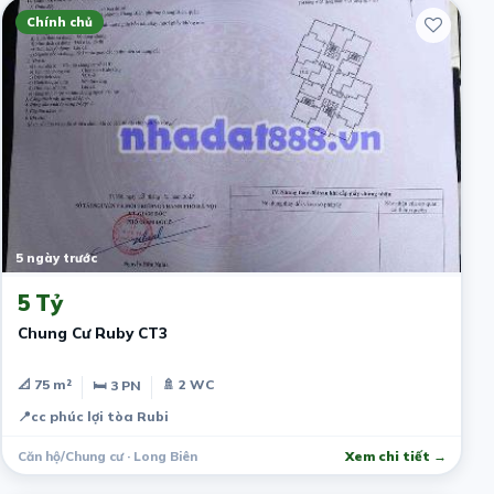
Chính chủ
5 ngày trước
5 Tỷ
Chung Cư Ruby CT3
📐 75 m²
🚿 2 WC
🛏 3 PN
📍
cc phúc lợi tòa Rubi
Căn hộ/Chung cư · Long Biên
Xem chi tiết →