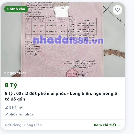
Chính chủ
5 ngày trước
8 Tỷ
8 tỷ , 60 m2 đất phố mai phúc - Long biên, ngõ nông ô
tô đỗ gần
📐 59.4 m²
📍
phố mai phúc
Đất riêng · Long Biên
Xem chi tiết →