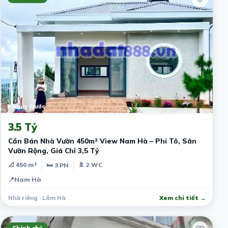
5 ngày trước
3.5 Tỷ
Cần Bán Nhà Vườn 450m² View Nam Hà – Phi Tô, Sân
Vườn Rộng, Giá Chỉ 3,5 Tỷ
📐 450 m²
🚿 2 WC
🛏 3 PN
📍
Nam Hà
Nhà riêng · Lâm Hà
Xem chi tiết →
Chính chủ