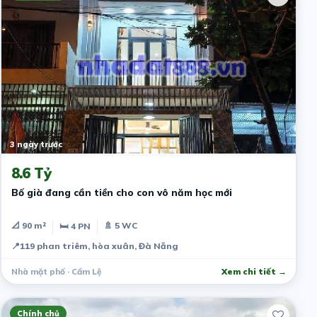
3 ngày trước
8.6 Tỷ
Bố già đang cần tiền cho con vô năm học mới
📐 90 m²
🚿 5 WC
🛏 4 PN
📍
119 phan triêm, hòa xuân, Đà Nẵng
Nhà mặt phố · Cẩm Lệ
Xem chi tiết →
Chính chủ