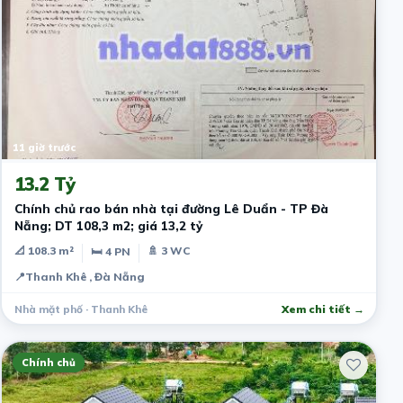
11 giờ trước
13.2 Tỷ
Chính chủ rao bán nhà tại đường Lê Duẩn - TP Đà
Nẵng; DT 108,3 m2; giá 13,2 tỷ
📐 108.3 m²
🚿 3 WC
🛏 4 PN
📍
Thanh Khê , Đà Nẵng
Nhà mặt phố · Thanh Khê
Xem chi tiết →
Chính chủ