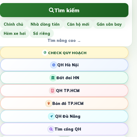
Tìm kiếm
Chính chủ
Nhà dòng tiền
Căn hộ mới
Gần sân bay
Hẻm xe hơi
Sổ riêng
Tìm nâng cao →
CHECK QUY HOẠCH
QH Hà Nội
Đất đai HN
QH TP.HCM
Bản đồ TP.HCM
QH Đà Nẵng
Tìm cổng QH