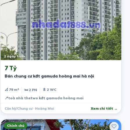
2 ngày trước
7 Tỷ
Bán chung cư kđt gamuda hoàng mai hà nội
📐 79 m²
🚿 2 WC
🛏 2 PN
📍
toà nhà thetwo kđt gamuda hoàng mai
Căn hộ/Chung cư · Hoàng Mai
Xem chi tiết →
Chính chủ