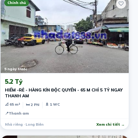
Chính chủ
5 ngày trước
5.2 Tỷ
HIẾM -RẺ - HÀNG KÍN ĐỘC QUYỀN - 65 M CHỈ 5 TỶ NGAY
THANH AM
📐 65 m²
🚿 1 WC
🛏 2 PN
📍
Thanh am
Nhà riêng · Long Biên
Xem chi tiết →