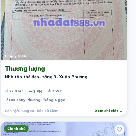
1 ngày trước
Thương lượng
Nhà tập thể đẹp- tầng 3- Xuân Phương
📐 22.8 m²
🚿 2 WC
🛏 2 PN
📍
104 Thuỵ Phương- Đông Ngạc
Căn hộ/Chung cư · Bắc Từ Liêm
Xem chi tiết →
Chính chủ