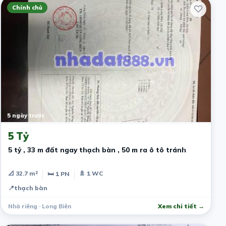
Chính chủ
5 ngày trước
5 Tỷ
5 tỷ , 33 m đất ngay thạch bàn , 50 m ra ô tô tránh
📐 32.7 m²
🚿 1 WC
🛏 1 PN
📍
thạch bàn
Nhà riêng · Long Biên
Xem chi tiết →