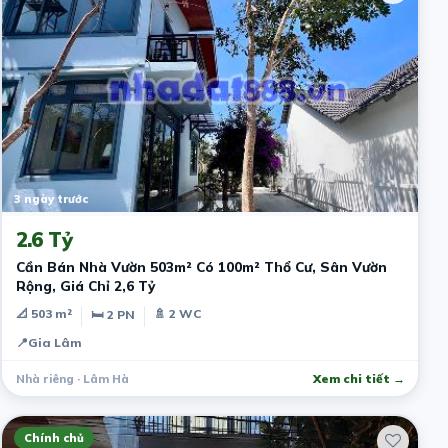
3 ngày trước
2.6 Tỷ
Cần Bán Nhà Vườn 503m² Có 100m² Thổ Cư, Sân Vườn
Rộng, Giá Chỉ 2,6 Tỷ
📐 503 m²
🚿 2 WC
🛏 2 PN
📍
Gia Lâm
Nhà riêng · Lâm Hà
Xem chi tiết →
Chính chủ