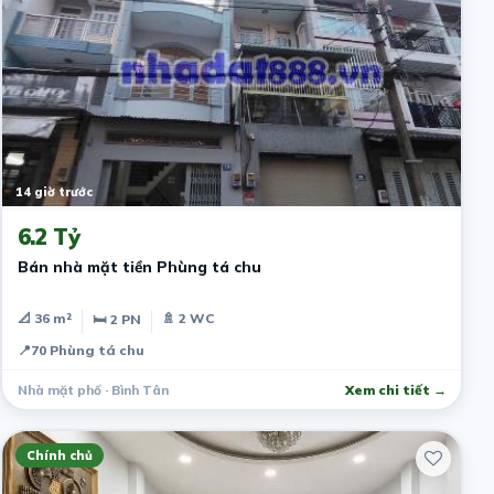
14 giờ trước
6.2 Tỷ
Bán nhà mặt tiền Phùng tá chu
📐 36 m²
🚿 2 WC
🛏 2 PN
📍
70 Phùng tá chu
Nhà mặt phố · Bình Tân
Xem chi tiết →
Chính chủ