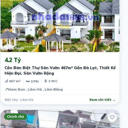
14 giờ trước
4.2 Tỷ
Cần Bán Biệt Thự Sân Vườn 467m² Gần Đà Lạt, Thiết Kế
Hiện Đại, Sân Vườn Rộng
📐 467 m²
🚿 3 WC
🛏 3 PN
📍
Nam Ban , Lâm Hà , Lâm Đồng
Biệt thự · Lâm Hà
Xem chi tiết →
Chính chủ