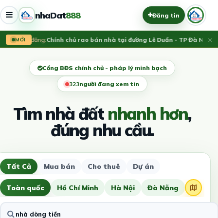
nhaDat
888
Đăng tin
×
Vừa đăng:
Chính chủ rao bán nhà tại đường Lê Duẩn - TP Đà Nẵng; D
MỚI
Cổng BĐS chính chủ - pháp lý minh bạch
326
người đang xem tin
Tìm nhà đất
nhanh hơn
,
đúng nhu cầu.
Tất Cả
Mua bán
Cho thuê
Dự án
Toàn quốc
Hồ Chí Minh
Hà Nội
Đà Nẵng