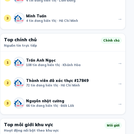
4 tin đang hiển thị · Lâm Đồng
Minh Tuấn
→
3
4 tin đang hiển thị · Hồ Chí Minh
Top chính chủ
Chính chủ
Nguồn tin trực tiếp
Trần Anh Ngọc
→
1
108 tin đang hiển thị · Khánh Hòa
Thành viên đã xác thực #17849
→
2
72 tin đang hiển thị · Hồ Chí Minh
Nguyễn nhật cường
→
3
66 tin đang hiển thị · Đắk Lắk
Top môi giới khu vực
Môi giới
Hoạt động nổi bật theo khu vực