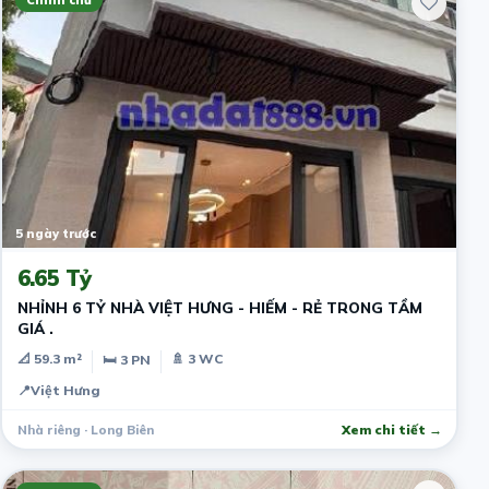
5 ngày trước
6.65 Tỷ
NHỈNH 6 TỶ NHÀ VIỆT HƯNG - HIẾM - RẺ TRONG TẦM
GIÁ .
📐 59.3 m²
🚿 3 WC
🛏 3 PN
📍
Việt Hưng
Nhà riêng · Long Biên
Xem chi tiết →