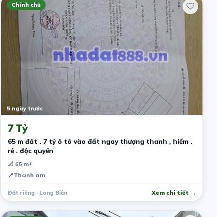
Chính chủ
5 ngày trước
7 Tỷ
65 m đất . 7 tỷ ô tô vào đất ngay thượng thanh , hiếm .
rẻ . độc quyền
📐 65 m²
📍
Thanh am
Đất riêng · Long Biên
Xem chi tiết →