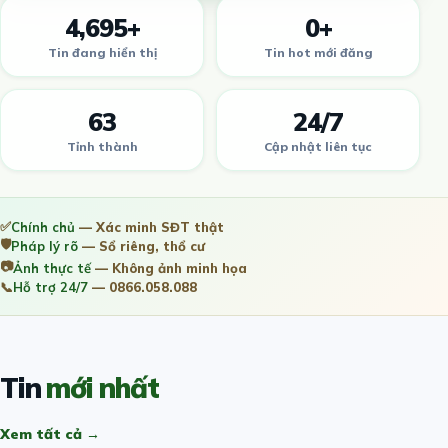
4,695+
0+
Tin đang hiển thị
Tin hot mới đăng
63
24/7
Tỉnh thành
Cập nhật liên tục
✅
Chính chủ
— Xác minh SĐT thật
🛡️
Pháp lý rõ
— Sổ riêng, thổ cư
📷
Ảnh thực tế
— Không ảnh minh họa
📞
Hỗ trợ 24/7
— 0866.058.088
Tin
mới nhất
Xem tất cả →