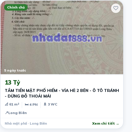
Chính chủ
5 ngày trước
13 Tỷ
TẦM TIỀN MẶT PHỐ HIẾM - VỈA HÈ 2 BÊN - Ô TÔ TRÁNH
- DỪNG ĐỖ THOẢI MÁI
📐 61 m²
🚿 3 WC
🛏 4 PN
📍
Long Biên
Nhà mặt phố · Long Biên
Xem chi tiết →