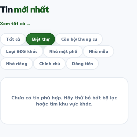
Tin
mới nhất
Xem tất cả →
Tất cả
Biệt thự
Căn hộ/Chung cư
Loại BĐS khác
Nhà mặt phố
Nhà mẫu
Nhà riêng
Chính chủ
Dòng tiền
Chưa có tin phù hợp. Hãy thử bỏ bớt bộ lọc
hoặc tìm khu vực khác.