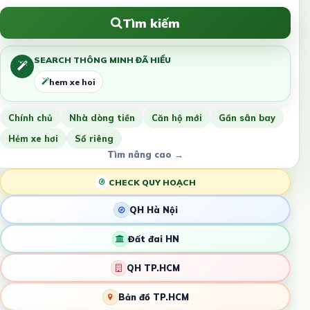
Tìm kiếm
SEARCH THÔNG MINH ĐÃ HIỂU
hem xe hoi
Chính chủ
Nhà dòng tiền
Căn hộ mới
Gần sân bay
Hẻm xe hơi
Sổ riêng
Tìm nâng cao →
CHECK QUY HOẠCH
QH Hà Nội
Đất đai HN
QH TP.HCM
Bản đồ TP.HCM