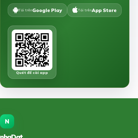
Google Play
App Store
Tải trên
Tải trên
Quét để cài app
N
nhaDat
888