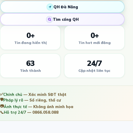
QH Đà Nẵng
Tìm cổng QH
0+
0+
Tin đang hiển thị
Tin hot mới đăng
63
24/7
Tỉnh thành
Cập nhật liên tục
✅
Chính chủ
— Xác minh SĐT thật
🛡️
Pháp lý rõ
— Sổ riêng, thổ cư
📷
Ảnh thực tế
— Không ảnh minh họa
📞
Hỗ trợ 24/7
— 0866.058.088