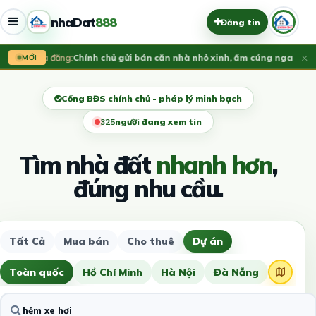
nhaDat
888
Đăng tin
×
Vừa đăng:
​Chính chủ gửi bán căn nhà nhỏ xinh, ấm cúng ngay lõi 
MỚI
Cổng BĐS chính chủ - pháp lý minh bạch
326
người đang xem tin
Tìm nhà đất
nhanh hơn
,
đúng nhu cầu.
Tất Cả
Mua bán
Cho thuê
Dự án
Toàn quốc
Hồ Chí Minh
Hà Nội
Đà Nẵng