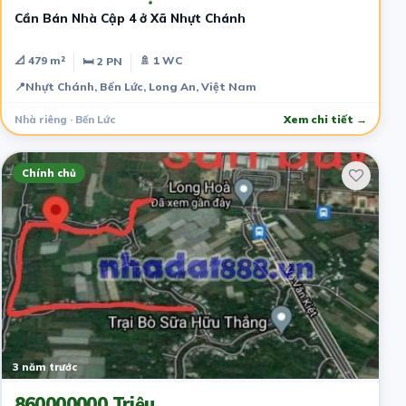
Cần Bán Nhà Cập 4 ở Xã Nhựt Chánh
📐 479 m²
🚿 1 WC
🛏 2 PN
📍
Nhựt Chánh, Bến Lức, Long An, Việt Nam
Nhà riêng · Bến Lức
Xem chi tiết →
Chính chủ
3 năm trước
860000000 Triệu