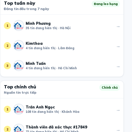
Top tuần này
Đang leo hạng
Đăng tin đều trong 7 ngày
Minh Phương
→
1
35 tin đang hiển thị · Hà Nội
Kimthoa
→
2
4 tin đang hiển thị · Lâm Đồng
Minh Tuấn
→
3
4 tin đang hiển thị · Hồ Chí Minh
Top chính chủ
Chính chủ
Nguồn tin trực tiếp
Trần Anh Ngọc
→
1
108 tin đang hiển thị · Khánh Hòa
Thành viên đã xác thực #17849
→
2
72 tin đang hiển thị · Hồ Chí Minh