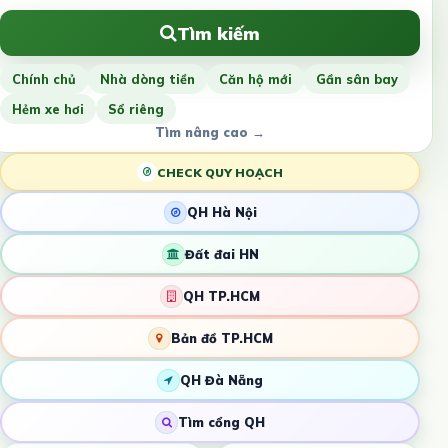
Tìm kiếm
Chính chủ
Nhà dòng tiền
Căn hộ mới
Gần sân bay
Hẻm xe hơi
Sổ riêng
Tìm nâng cao →
CHECK QUY HOẠCH
QH Hà Nội
Đất đai HN
QH TP.HCM
Bản đồ TP.HCM
QH Đà Nẵng
Tìm cổng QH