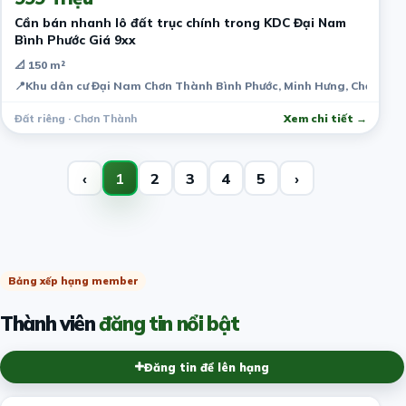
Cần bán nhanh lô đất trục chính trong KDC Đại Nam
Bình Phước Giá 9xx
📐 150 m²
📍
Khu dân cư Đại Nam Chơn Thành Bình Phước, Minh Hưng, Chơn Thà
Đất riêng · Chơn Thành
Xem chi tiết →
‹
1
2
3
4
5
›
Bảng xếp hạng member
Thành viên
đăng tin nổi bật
Đăng tin để lên hạng