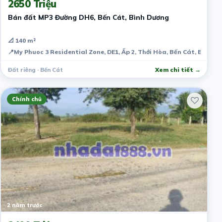
2650 Triệu
Bán đất MP3 Đường DH6, Bến Cát, Bình Dương
📐 140 m²
📍
My Phuoc 3 Residential Zone, DE1, Ấp 2, Thới Hòa, Bến Cát, Bình D
Đất riêng · Bến Cát
Xem chi tiết →
Chính chủ
2 năm trước