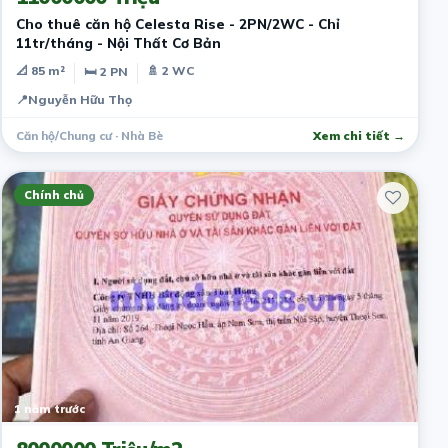
Cho thuê căn hộ Celesta Rise - 2PN/2WC - Chỉ
11tr/tháng - Nội Thất Cơ Bản
📐 85 m²
🚿 2 WC
🛏 2 PN
📍
Nguyễn Hữu Thọ
Căn hộ/Chung cư · Nhà Bè
Xem chi tiết →
Chính chủ
1 năm trước