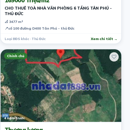
169000 Triệu/m2
CHO THUÊ TOÀ NHÀ VĂN PHÒNG 6 TẦNG TÂN PHÚ -
THỦ ĐỨC
📐 3477 m²
📍
số 100 đường D400 Tân Phú - thủ Đức
Loại BĐS khác · Thủ Đức
Xem chi tiết →
Chính chủ
4 năm trước
Thương lượng