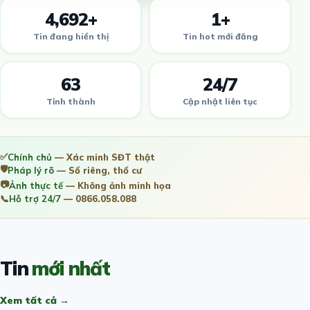
4,692+
1+
Tin đang hiển thị
Tin hot mới đăng
63
24/7
Tỉnh thành
Cập nhật liên tục
✅
Chính chủ
— Xác minh SĐT thật
🛡️
Pháp lý rõ
— Sổ riêng, thổ cư
📷
Ảnh thực tế
— Không ảnh minh họa
📞
Hỗ trợ 24/7
— 0866.058.088
Tin
mới nhất
Xem tất cả →