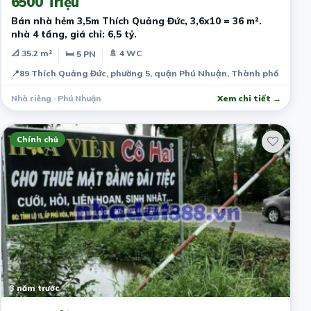
6500 Triệu
Bán nhà hẻm 3,5m Thích Quảng Đức, 3,6x10 = 36 m².
nhà 4 tầng, giá chỉ: 6,5 tỷ.
📐 35.2 m²
🚿 4 WC
🛏 5 PN
📍
89 Thích Quảng Đức, phường 5, quận Phú Nhuận, Thành phố Hồ Chí
Nhà riêng · Phú Nhuận
Xem chi tiết →
Chính chủ
3 năm trước