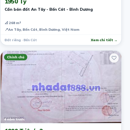
1950 Tỷ
Cần bán đất An Tây - Bến Cát - Bình Dương
📐 268 m²
📍
An Tây, Bến Cát, Bình Dương, Việt Nam
Đất riêng · Bến Cát
Xem chi tiết →
Chính chủ
4 năm trước