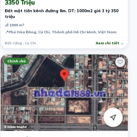
3350 Triệu
Đất mặt tiền kênh đường 8m. DT: 1000m2 giá 3 tỷ 350
triệu
📐 1000 m²
📍
Phú Hòa Đông, Củ Chi, Thành phố Hồ Chí Minh, Việt Nam
Đất riêng · Củ Chi
Xem chi tiết →
Chính chủ
3 năm trước