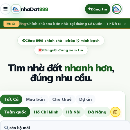
nhaDat
888
Đăng tin
×
Vừa đăng:
Chính chủ rao bán nhà tại đường Lê Duẩn - TP Đà Nẵng; D
MỚI
Cổng BĐS chính chủ - pháp lý minh bạch
291
người đang xem tin
Tìm nhà đất
nhanh hơn
,
đúng nhu cầu.
Tất Cả
Mua bán
Cho thuê
Dự án
Toàn quốc
Hồ Chí Minh
Hà Nội
Đà Nẵng