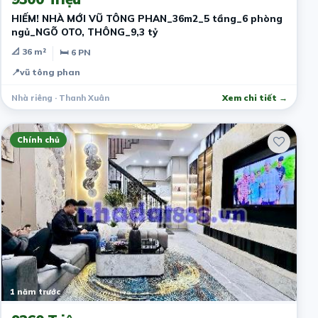
HIẾM! NHÀ MỚI VŨ TÔNG PHAN_36m2_5 tầng_6 phòng
ngủ_NGÕ OTO, THÔNG_9,3 tỷ
📐 36 m²
🛏 6 PN
📍
vũ tông phan
Nhà riêng · Thanh Xuân
Xem chi tiết →
Chính chủ
1 năm trước