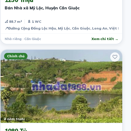
Bán Nhà xã Mỹ Lộc, Huyện Cần Giuộc
📐 88.7 m²
🚿 1 WC
📍
Đường Cộng Đồng Lộc Hậu, Mỹ Lộc, Cần Giuộc, Long An, Việt Nam
Nhà riêng · Cần Giuộc
Xem chi tiết →
Chính chủ
3 năm trước
1080 Tỷ