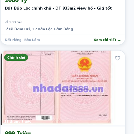
Đất Bảo Lộc chính chủ - DT 933m2 view hồ - Giá tốt
📐 933 m²
📍
Xã Đam Bri, TP Bảo Lộc, Lâm Đồng
Đất riêng · Bảo Lâm
Xem chi tiết →
Chính chủ
11 tháng trước
999 Triệu