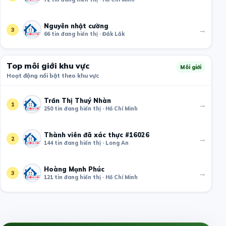
Nguyễn nhật cường
→
3
66 tin đang hiển thị · Đắk Lắk
Top môi giới khu vực
Môi giới
Hoạt động nổi bật theo khu vực
Trần Thị Thuý Nhàn
→
1
250 tin đang hiển thị · Hồ Chí Minh
Thành viên đã xác thực #16026
→
2
144 tin đang hiển thị · Long An
Hoàng Mạnh Phúc
→
3
121 tin đang hiển thị · Hồ Chí Minh