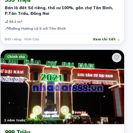
Bán lô đất Sổ riêng, thổ cư 100%, gần chợ Tân Bình,
P.Tân Triều, Đồng Nai
📐 84.2 m²
📍
Đường Hương Lộ 9, xã Tân Bình
Đất riêng · Vĩnh Cửu
Xem chi tiết →
Chính chủ
1 năm trước
999 Triệu