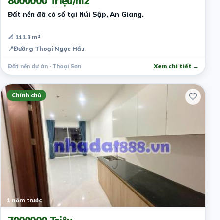
8000000 Triệu/m2
Đất nền đã có sổ tại Núi Sập, An Giang.
📐 111.8 m²
📍
Đường Thoại Ngọc Hầu
Đất nền dự án · Thoại Sơn
Xem chi tiết →
Chính chủ
1 năm trước