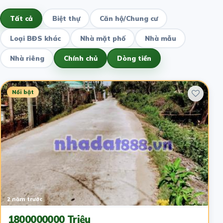
Tất cả
Biệt thự
Căn hộ/Chung cư
Loại BĐS khác
Nhà mặt phố
Nhà mẫu
Nhà riêng
Chính chủ
Dòng tiền
Nổi bật
2 năm trước
1800000000 Triệu