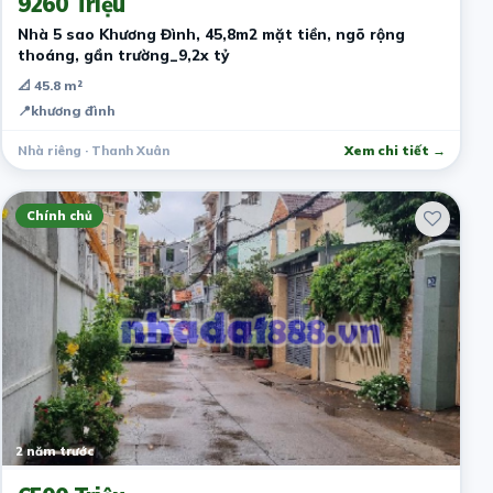
9260 Triệu
Nhà 5 sao Khương Đình, 45,8m2 mặt tiền, ngõ rộng
thoáng, gần trường_9,2x tỷ
📐 45.8 m²
📍
khương đình
Nhà riêng · Thanh Xuân
Xem chi tiết →
Chính chủ
2 năm trước