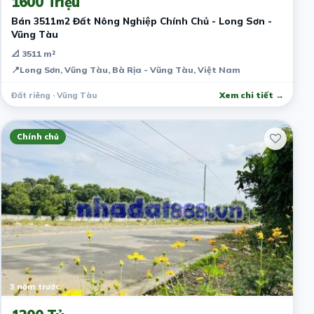
1600 Triệu
Bán 3511m2 Đất Nông Nghiệp Chính Chủ - Long Sơn -
Vũng Tàu
📐 3511 m²
📍
Long Sơn, Vũng Tàu, Bà Rịa - Vũng Tàu, Việt Nam
Đất riêng · Vũng Tàu
Xem chi tiết →
Chính chủ
3 năm trước