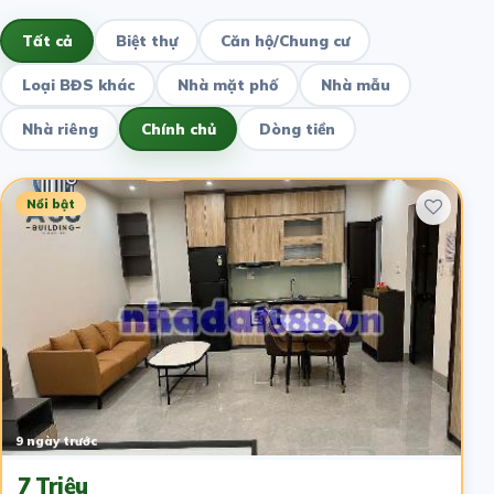
Tất cả
Biệt thự
Căn hộ/Chung cư
Loại BĐS khác
Nhà mặt phố
Nhà mẫu
Nhà riêng
Chính chủ
Dòng tiền
Nổi bật
9 ngày trước
7 Triệu