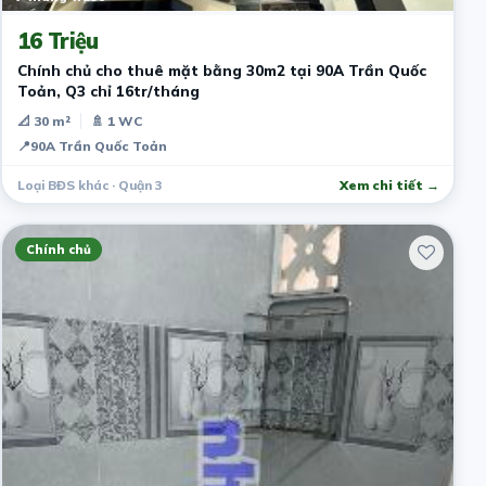
16 Triệu
Chính chủ cho thuê mặt bằng 30m2 tại 90A Trần Quốc
Toản, Q3 chỉ 16tr/tháng
📐 30 m²
🚿 1 WC
📍
90A Trần Quốc Toản
Loại BĐS khác · Quận 3
Xem chi tiết →
Chính chủ