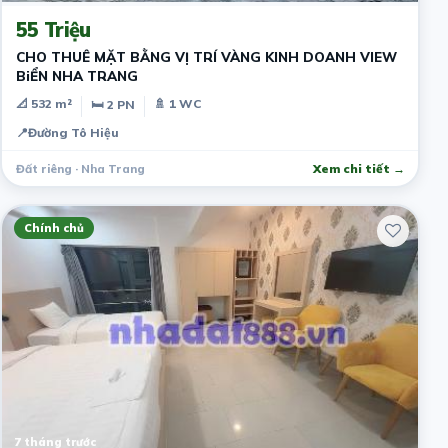
55 Triệu
CHO THUÊ MẶT BẰNG VỊ TRÍ VÀNG KINH DOANH VIEW
BiỂN NHA TRANG
📐 532 m²
🚿 1 WC
🛏 2 PN
📍
Đường Tô Hiệu
Đất riêng · Nha Trang
Xem chi tiết →
Chính chủ
7 tháng trước