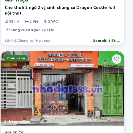
Cho thuê 2 ngủ 2 vệ sinh chung cư Dragon Castle full
nội thất
📐 52 m²
🚿 2 WC
🛏 2 PN
📍
chung cư Dragon Castle
Căn hộ/Chung cư · Hạ Long
Xem chi tiết →
Chính chủ
1 tháng trước