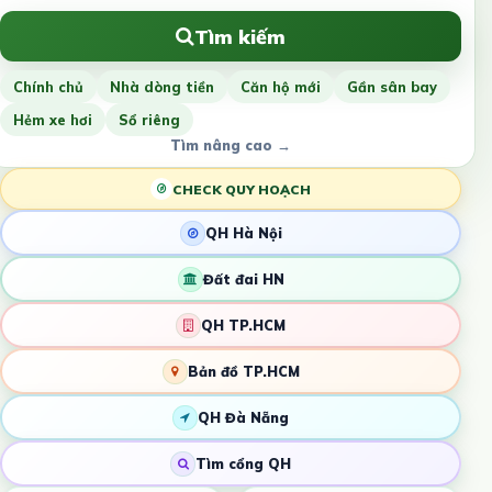
Tìm kiếm
Chính chủ
Nhà dòng tiền
Căn hộ mới
Gần sân bay
Hẻm xe hơi
Sổ riêng
Tìm nâng cao →
CHECK QUY HOẠCH
QH Hà Nội
Đất đai HN
QH TP.HCM
Bản đồ TP.HCM
QH Đà Nẵng
Tìm cổng QH