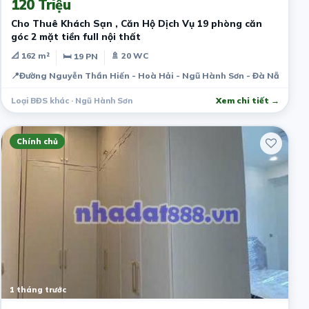
120 Triệu
Cho Thuê Khách Sạn , Căn Hộ Dịch Vụ 19 phòng căn
góc 2 mặt tiền full nội thất
📐 162 m²
🚿 20 WC
🛏 19 PN
📍
Đường Nguyễn Thần Hiến - Hoà Hải - Ngũ Hành Sơn - Đà Nẵng
Loại BĐS khác · Ngũ Hành Sơn
Xem chi tiết →
Chính chủ
1 tháng trước