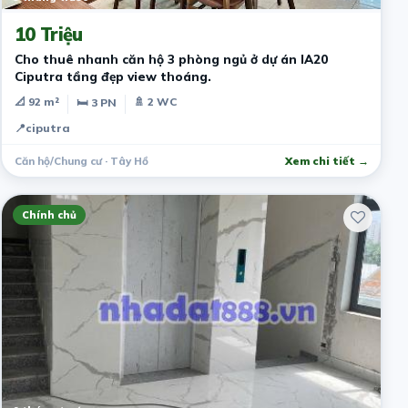
10 Triệu
Cho thuê nhanh căn hộ 3 phòng ngủ ở dự án IA20
Ciputra tầng đẹp view thoáng.
📐 92 m²
🚿 2 WC
🛏 3 PN
📍
ciputra
Căn hộ/Chung cư · Tây Hồ
Xem chi tiết →
Chính chủ