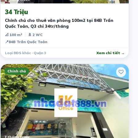
34 Triệu
Chính chủ cho thuê văn phòng 100m2 tại 84B Trần
Quốc Toản, Q3 chỉ 34tr/tháng
📐 100 m²
🚿 2 WC
📍
84B Trần Quốc Toản
Loại BĐS khác · Quận 3
Xem chi tiết →
Chính chủ
7 tháng trước