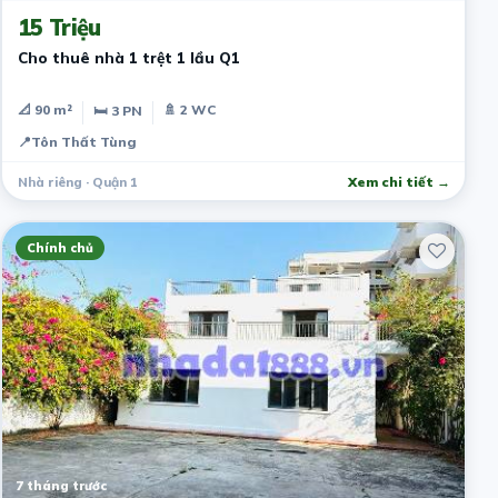
15 Triệu
Cho thuê nhà 1 trệt 1 lầu Q1
📐 90 m²
🚿 2 WC
🛏 3 PN
📍
Tôn Thất Tùng
Nhà riêng · Quận 1
Xem chi tiết →
Chính chủ
7 tháng trước