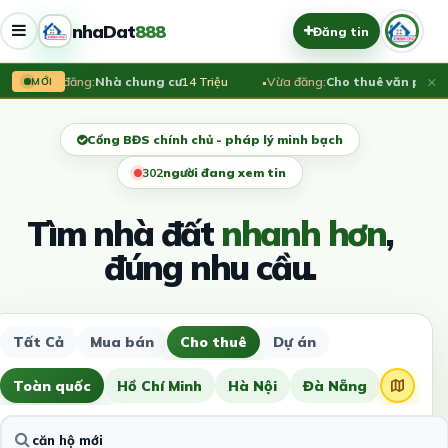
nhaDat
888
Đăng tin
×
Vừa đăng:
Nhà chung cư
14 Triệu
Vừa đăng:
Cho thuê văn phòng h
MỚI
Cổng BĐS chính chủ - pháp lý minh bạch
301
người đang xem tin
Tìm nhà đất
nhanh hơn
,
đúng nhu cầu.
Tất Cả
Mua bán
Cho thuê
Dự án
Toàn quốc
Hồ Chí Minh
Hà Nội
Đà Nẵng