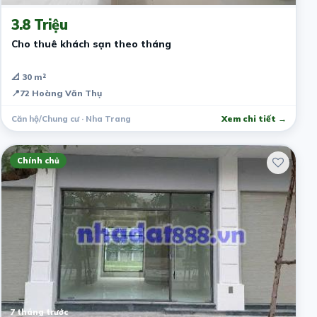
3.8 Triệu
Cho thuê khách sạn theo tháng
📐 30 m²
📍
72 Hoàng Văn Thụ
Căn hộ/Chung cư · Nha Trang
Xem chi tiết →
Chính chủ
7 tháng trước