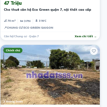
47 Triệu
Cho thuê căn hộ Eco Green quận 7, nội thất cao cấp
📐 70 m²
🚿 3 WC
🛏 3 PN
📍
CHUNG CƯ ECO GREEN SAIGON
Căn hộ/Chung cư · Quận 7
Xem chi tiết →
Chính chủ
2 tháng trước