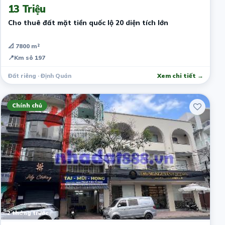
13 Triệu
Cho thuê đất mặt tiền quốc lộ 20 diện tích lớn
📐 7800 m²
📍
Km sô 197
Đất riêng · Định Quán
Xem chi tiết →
Chính chủ
2 tháng trước