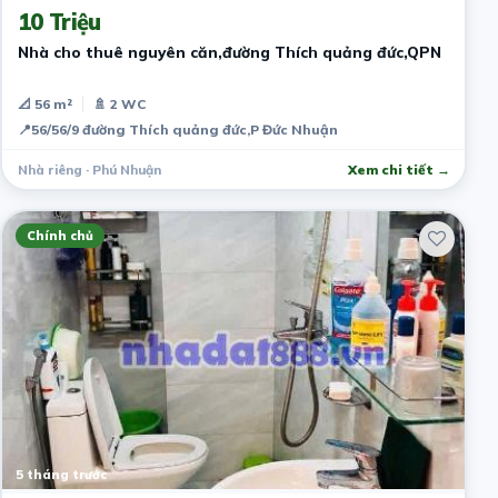
10 Triệu
Nhà cho thuê nguyên căn,đường Thích quảng đức,QPN
📐 56 m²
🚿 2 WC
📍
56/56/9 đường Thích quảng đức,P Đức Nhuận
Nhà riêng · Phú Nhuận
Xem chi tiết →
Chính chủ
5 tháng trước