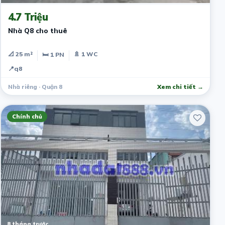
4.7 Triệu
Nhà Q8 cho thuê
📐 25 m²
🚿 1 WC
🛏 1 PN
📍
q8
Nhà riêng · Quận 8
Xem chi tiết →
Chính chủ
8 tháng trước