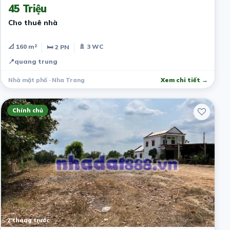
45 Triệu
Cho thuê nhà
📐 160 m²
🚿 3 WC
🛏 2 PN
📍
quang trung
Nhà mặt phố · Nha Trang
Xem chi tiết →
Chính chủ
2 tháng trước