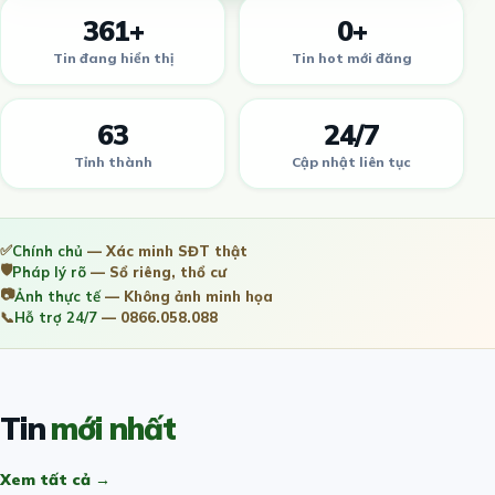
361+
0+
Tin đang hiển thị
Tin hot mới đăng
63
24/7
Tỉnh thành
Cập nhật liên tục
✅
Chính chủ
— Xác minh SĐT thật
🛡️
Pháp lý rõ
— Sổ riêng, thổ cư
📷
Ảnh thực tế
— Không ảnh minh họa
📞
Hỗ trợ 24/7
— 0866.058.088
Tin
mới nhất
Xem tất cả →