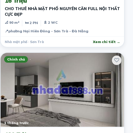
16 Triệu
CHO THUÊ NHÀ MẶT PHỐ NGUYÊN CĂN FULL NỘI THẤT
CỰC ĐẸP
📐 90 m²
🚿 2 WC
🛏 2 PN
📍
phường Nại Hiên Đông - Sơn Trà - Đà Nẵng
Nhà mặt phố · Sơn Trà
Xem chi tiết →
Chính chủ
1 tháng trước