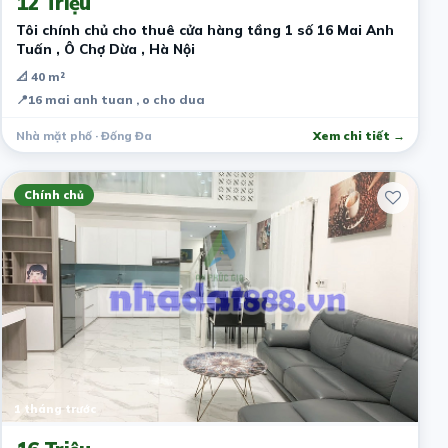
12 Triệu
Tôi chính chủ cho thuê cửa hàng tầng 1 số 16 Mai Anh
Tuấn , Ô Chợ Dừa , Hà Nội
📐 40 m²
📍
16 mai anh tuan , o cho dua
Nhà mặt phố · Đống Đa
Xem chi tiết →
Chính chủ
1 tháng trước