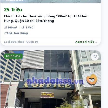
25 Triệu
Chính chủ cho thuê văn phòng 100m2 tại 184 Hoà
Hưng, Quận 10 chỉ 25tr/tháng
📐 100 m²
🚿 1 WC
📍
184 Hoà Hưng
Loại BĐS khác · Quận 10
Xem chi tiết →
Chính chủ
7 tháng trước