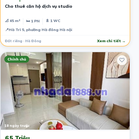
Cho thuê căn hộ dịch vụ studio
📐 45 m²
🚿 1 WC
🛏 1 PN
📍
Hà Trì 5, phường Hà đông Hà nội
Đất riêng · Hà Đông
Xem chi tiết →
Chính chủ
18 ngày trước
6.5 Triệu