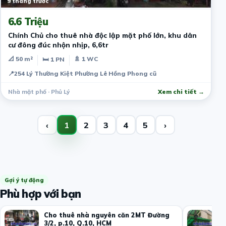
9 tháng trước
6.6 Triệu
Chính Chủ cho thuê nhà độc lập mặt phố lớn, khu dân
cư đông đúc nhộn nhịp, 6,6tr
📐 50 m²
🚿 1 WC
🛏 1 PN
📍
254 Lý Thường Kiệt Phường Lê Hồng Phong cũ
Nhà mặt phố · Phủ Lý
Xem chi tiết →
‹
1
2
3
4
5
›
Gợi ý tự động
Phù hợp với bạn
Cho thuê nhà nguyên căn 2MT Đường
3/2, p.10, Q.10, HCM