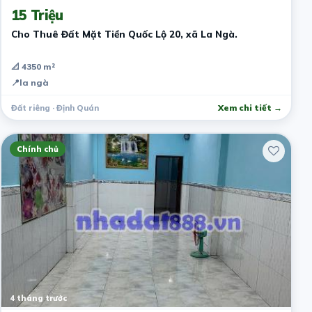
15 Triệu
Cho Thuê Đất Mặt Tiền Quốc Lộ 20, xã La Ngà.
📐 4350 m²
📍
la ngà
Đất riêng · Định Quán
Xem chi tiết →
Chính chủ
4 tháng trước