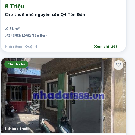
8 Triệu
Cho thuê nhà nguyên căn Q4 Tôn Đản
📐 51 m²
📍
243/53/19/62 Tôn Đản
Nhà riêng · Quận 4
Xem chi tiết →
Chính chủ
4 tháng trước