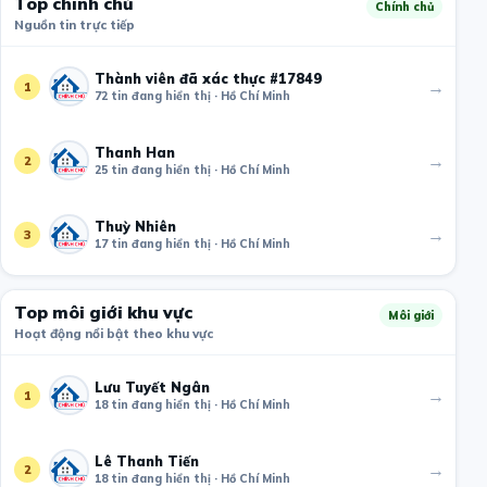
Top chính chủ
Chính chủ
Nguồn tin trực tiếp
Thành viên đã xác thực #17849
→
1
72 tin đang hiển thị · Hồ Chí Minh
Thanh Han
→
2
25 tin đang hiển thị · Hồ Chí Minh
Thuỳ Nhiên
→
3
17 tin đang hiển thị · Hồ Chí Minh
Top môi giới khu vực
Môi giới
Hoạt động nổi bật theo khu vực
Lưu Tuyết Ngân
→
1
18 tin đang hiển thị · Hồ Chí Minh
Lê Thanh Tiến
→
2
18 tin đang hiển thị · Hồ Chí Minh