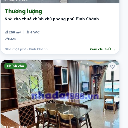
Thương lượng
Nhà cho thuê chính chủ phong phú Bình Chánh
📐 250 m²
🚿 4 WC
📍
E321
Nhà mặt phố · Bình Chánh
Xem chi tiết →
Chính chủ
9 tháng trước