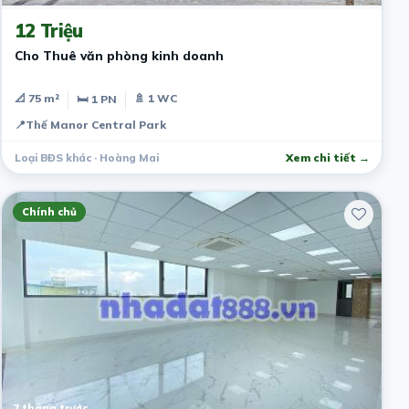
12 Triệu
Cho Thuê văn phòng kinh doanh
📐 75 m²
🚿 1 WC
🛏 1 PN
📍
Thế Manor Central Park
Loại BĐS khác · Hoàng Mai
Xem chi tiết →
Chính chủ
7 tháng trước