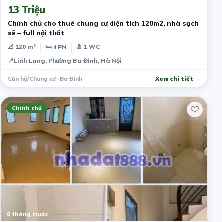
13 Triệu
Chính chủ cho thuê chung cư diện tích 120m2, nhà sạch
sẽ – full nội thất
📐 120 m²
🚿 1 WC
🛏 4 PN
📍
Linh Lang, Phường Ba Đình, Hà Nội
Căn hộ/Chung cư · Ba Đình
Xem chi tiết →
Chính chủ
6 tháng trước