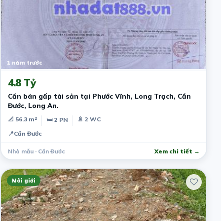
1 năm trước
4.8 Tỷ
Cần bán gấp tài sản tại Phước Vĩnh, Long Trạch, Cần
Đước, Long An.
📐 56.3 m²
🚿 2 WC
🛏 2 PN
📍
Cần Đước
Nhà mẫu · Cần Đước
Xem chi tiết →
Môi giới