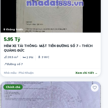
8 tháng trước
5.95 Tỷ
HẺM XE TẢI THÔNG- MẶT TIỀN ĐƯỜNG SỐ 7 – THÍCH
QUẢNG ĐỨC
📐 28.5 m²
🚿 3 WC
🛏 2 PN
📍
đường số 7
Nhà mẫu · Phú Nhuận
Xem chi tiết →
Chính chủ