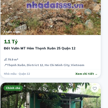
7 năm trước
1.1 Tỷ
Đất Vườn MT Hẻm Thạnh Xuân 25 Quận 12
📐 79.9 m²
📍
Thạnh Xuân, District 12, Ho Chi Minh City, Vietnam
Nhà mẫu · Quận 12
Xem chi tiết →
Chính chủ