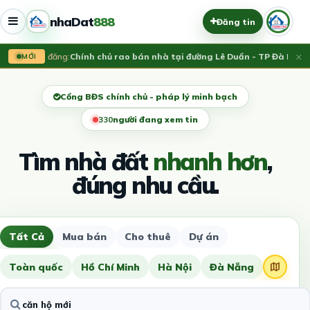
nhaDat
888
Đăng tin
×
Vừa đăng:
Chính chủ rao bán nhà tại đường Lê Duẩn - TP Đà Nẵng;
MỚI
Cổng BĐS chính chủ - pháp lý minh bạch
330
người đang xem tin
Tìm nhà đất
nhanh hơn
,
đúng nhu cầu.
Tất Cả
Mua bán
Cho thuê
Dự án
Toàn quốc
Hồ Chí Minh
Hà Nội
Đà Nẵng