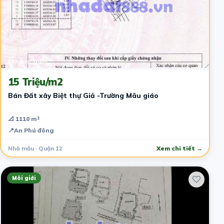
1 tháng trước
15 Triệu/m2
Bán Đất xây Biệt thự Giả -Trường Mãu giáo
📐 1110 m²
📍
An Phú đông
Nhà mẫu · Quận 12
Xem chi tiết →
Môi giới