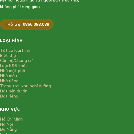
không phí trung gian.
Hỗ trợ: 0866.058.088
LOẠI HÌNH
Tất cả loại hình
Biệt thự
Căn hộ/Chung cư
Loại BĐS khác
Nhà mặt phố
Nhà mẫu
Nhà riêng
Trang trại, khu nghỉ dưỡng
Đất nền dự án
Đất riêng
KHU VỰC
Hồ Chí Minh
Hà Nội
Đà Nẵng