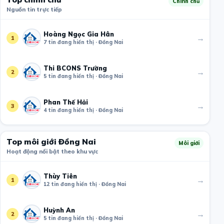
Chính chủ
Nguồn tin trực tiếp
Hoàng Ngọc Gia Hân
→
1
7 tin đang hiển thị · Đồng Nai
Thi BCONS Trường
→
2
5 tin đang hiển thị · Đồng Nai
Phan Thế Hải
→
3
4 tin đang hiển thị · Đồng Nai
Top môi giới Đồng Nai
Môi giới
Hoạt động nổi bật theo khu vực
Thùy Tiên
→
1
12 tin đang hiển thị · Đồng Nai
Huỳnh An
→
2
5 tin đang hiển thị · Đồng Nai