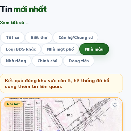
Tin
mới nhất
Xem tất cả →
Tất cả
Biệt thự
Căn hộ/Chung cư
Loại BĐS khác
Nhà mặt phố
Nhà mẫu
Nhà riêng
Chính chủ
Dòng tiền
Kết quả đúng khu vực còn ít, hệ thống đã bổ
sung thêm tin liên quan.
Nổi bật