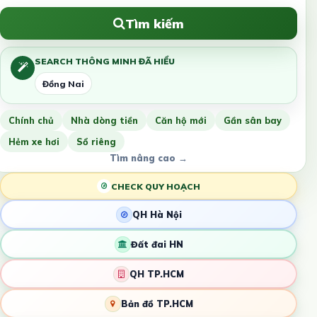
Tìm kiếm
SEARCH THÔNG MINH ĐÃ HIỂU
Đồng Nai
Chính chủ
Nhà dòng tiền
Căn hộ mới
Gần sân bay
Hẻm xe hơi
Sổ riêng
Tìm nâng cao →
CHECK QUY HOẠCH
QH Hà Nội
Đất đai HN
QH TP.HCM
Bản đồ TP.HCM