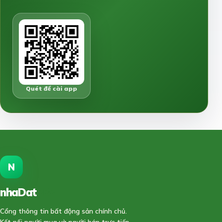
Quét để cài app
N
nhaDat
888
Cổng thông tin bất động sản chính chủ.
Kết nối người mua và người bán trực tiếp,