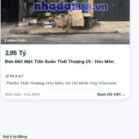
7 năm trước
2.95 Tỷ
Bán Đất Mặt Tiền Xuân Thới Thượng 15 - Hóc Môn
📐 86.4 m²
📍
Xuân Thới Thượng, Hóc Môn, Ho Chi Minh City, Vietnam
Nhà mẫu · Hóc Môn
Xem chi tiết →
Gợi ý tự động