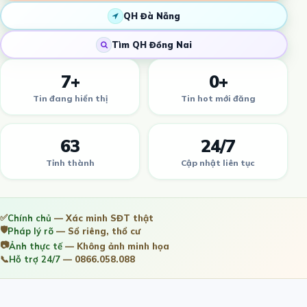
QH Đà Nẵng
Tìm QH Đồng Nai
7+
0+
Tin đang hiển thị
Tin hot mới đăng
63
24/7
Tỉnh thành
Cập nhật liên tục
✅
Chính chủ
— Xác minh SĐT thật
🛡️
Pháp lý rõ
— Sổ riêng, thổ cư
📷
Ảnh thực tế
— Không ảnh minh họa
📞
Hỗ trợ 24/7
— 0866.058.088