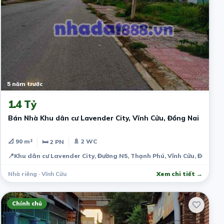
5 năm trước
1.4 Tỷ
Bán Nhà Khu dân cư Lavender City, Vĩnh Cửu, Đồng Nai
📐 90 m²
🚿 2 WC
🛏 2 PN
📍
Khu dân cư Lavender City, Đường N5, Thạnh Phú, Vĩnh Cửu, Đồng N
Nhà riêng · Vĩnh Cửu
Xem chi tiết →
Chính chủ