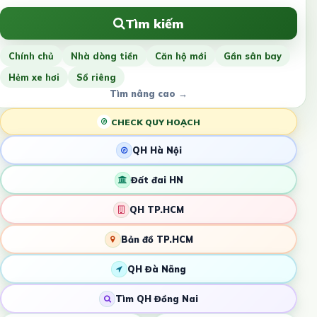
Tìm kiếm
Chính chủ
Nhà dòng tiền
Căn hộ mới
Gần sân bay
Hẻm xe hơi
Sổ riêng
Tìm nâng cao →
CHECK QUY HOẠCH
QH Hà Nội
Đất đai HN
QH TP.HCM
Bản đồ TP.HCM
QH Đà Nẵng
Tìm QH Đồng Nai