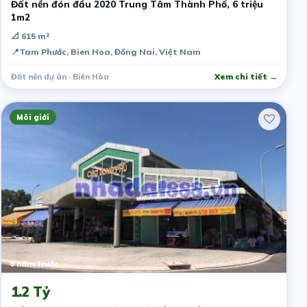
Đất nền đón đầu 2020 Trung Tâm Thành Phố, 6 triệu
1m2
📐 615 m²
📍
Tam Phước, Bien Hoa, Đồng Nai, Việt Nam
Đất nền dự án · Biên Hòa
Xem chi tiết →
Môi giới
6 năm trước
1.2 Tỷ