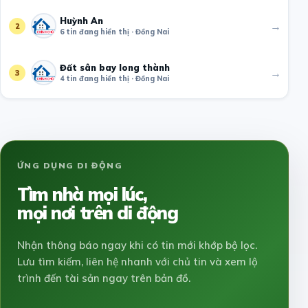
Huỳnh An
→
2
6 tin đang hiển thị · Đồng Nai
Đất sân bay long thành
→
3
4 tin đang hiển thị · Đồng Nai
ỨNG DỤNG DI ĐỘNG
Tìm nhà mọi lúc,
mọi nơi trên di động
Nhận thông báo ngay khi có tin mới khớp bộ lọc.
Lưu tìm kiếm, liên hệ nhanh với chủ tin và xem lộ
trình đến tài sản ngay trên bản đồ.