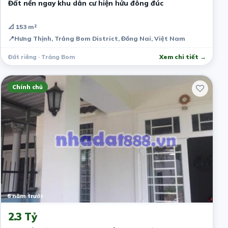
Đất nền ngay khu dân cư hiện hửu đông đúc
📐 153 m²
📍
Hưng Thịnh, Trảng Bom District, Đồng Nai, Việt Nam
Đất riêng · Trảng Bom
Xem chi tiết →
Chính chủ
6 năm trước
2.3 Tỷ