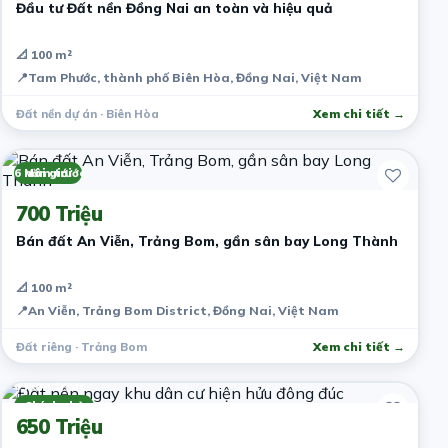
Đầu tư Đất nền Đồng Nai an toàn và hiệu quả
📐 100 m²
📍
Tam Phước, thành phố Biên Hòa, Đồng Nai, Việt Nam
Đất nền dự án · Biên Hòa
Xem chi tiết →
6 năm trước
Môi giới
700 Triệu
Bán đất An Viễn, Trảng Bom, gần sân bay Long Thành
📐 100 m²
📍
An Viễn, Trảng Bom District, Đồng Nai, Việt Nam
Đất riêng · Trảng Bom
Xem chi tiết →
6 năm trước
Chính chủ
650 Triệu