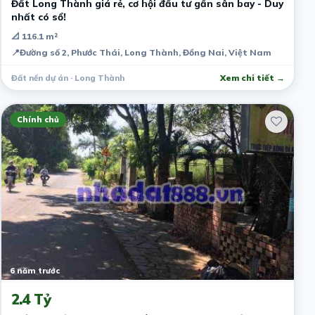
Đất Long Thành giá rẻ, cơ hội đầu tư gần sân bay - Duy
nhất có sổ!
📐 116.1 m²
📍
Đường số 2, Phước Thái, Long Thành, Đồng Nai, Việt Nam
Đất nền dự án · Long Thành
Xem chi tiết →
Chính chủ
6 năm trước
2.4 Tỷ