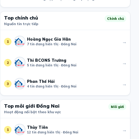
Top chính chủ
Chính chủ
Nguồn tin trực tiếp
Hoàng Ngọc Gia Hân
→
1
7 tin đang hiển thị · Đồng Nai
Thi BCONS Trường
→
2
5 tin đang hiển thị · Đồng Nai
Phan Thế Hải
→
3
4 tin đang hiển thị · Đồng Nai
Top môi giới Đồng Nai
Môi giới
Hoạt động nổi bật theo khu vực
Thùy Tiên
→
1
12 tin đang hiển thị · Đồng Nai