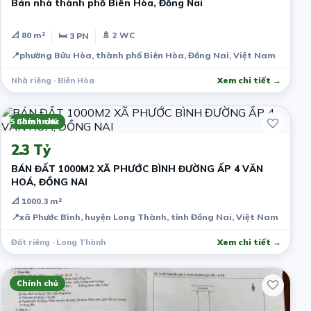
Bán nhà thành phố Biên Hòa, Đồng Nai
📐 80 m²
🚿 2 WC
🛏 3 PN
📍
phường Bửu Hòa, thành phố Biên Hòa, Đồng Nai, Việt Nam
Nhà riêng · Biên Hòa
Xem chi tiết →
5 năm trước
Chính chủ
2.3 Tỷ
BÁN ĐẤT 1000M2 XÃ PHƯỚC BÌNH ĐƯỜNG ẤP 4 VĂN
HOÁ, ĐỒNG NAI
📐 1000.3 m²
📍
xã Phước Bình, huyện Long Thành, tỉnh Đồng Nai, Việt Nam
Đất riêng · Long Thành
Xem chi tiết →
Chính chủ