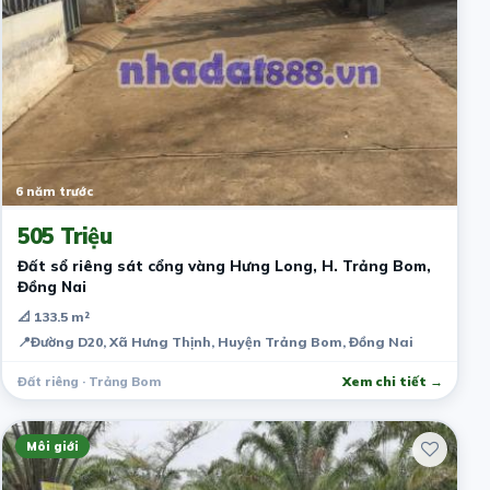
6 năm trước
505 Triệu
Đất sổ riêng sát cổng vàng Hưng Long, H. Trảng Bom,
Đồng Nai
📐 133.5 m²
📍
Đường D20, Xã Hưng Thịnh, Huyện Trảng Bom, Đồng Nai
Đất riêng · Trảng Bom
Xem chi tiết →
Môi giới