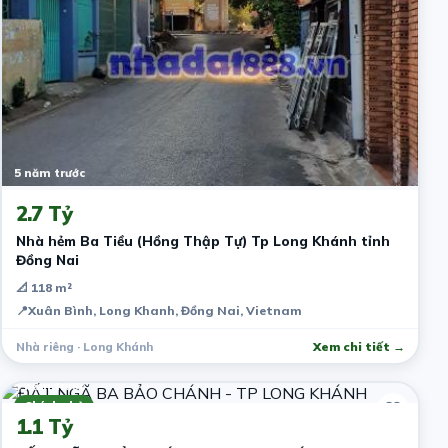
5 năm trước
2.7 Tỷ
Nhà hẻm Ba Tiều (Hồng Thập Tự) Tp Long Khánh tỉnh
Đồng Nai
📐 118 m²
📍
Xuân Bình, Long Khanh, Đồng Nai, Vietnam
Nhà riêng · Long Khánh
Xem chi tiết →
5 năm trước
Chính chủ
1.1 Tỷ