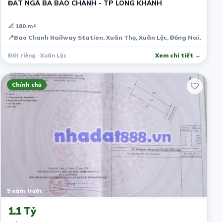
ĐẤT NGÃ BA BẢO CHÁNH - TP LONG KHÁNH
📐 180 m²
📍
Bao Chanh Railway Station, Xuân Thọ, Xuân Lộc, Đồng Nai, Việt
Đất riêng · Xuân Lộc
Xem chi tiết →
Chính chủ
5 năm trước
1.1 Tỷ