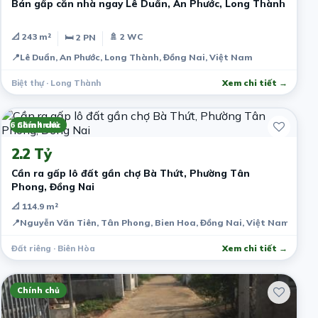
Bán gấp căn nhà ngay Lê Duẩn, An Phước, Long Thành
📐 243 m²
🚿 2 WC
🛏 2 PN
📍
Lê Duẩn, An Phước, Long Thành, Đồng Nai, Việt Nam
Biệt thự · Long Thành
Xem chi tiết →
6 năm trước
Chính chủ
2.2 Tỷ
Cần ra gấp lô đất gần chợ Bà Thứt, Phường Tân
Phong, Đồng Nai
📐 114.9 m²
📍
Nguyễn Văn Tiên, Tân Phong, Bien Hoa, Đồng Nai, Việt Nam
Đất riêng · Biên Hòa
Xem chi tiết →
Chính chủ