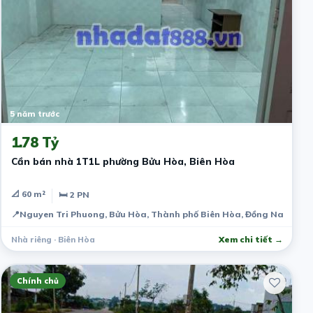
5 năm trước
1.78 Tỷ
Cần bán nhà 1T1L phường Bửu Hòa, Biên Hòa
📐 60 m²
🛏 2 PN
📍
Nguyen Tri Phuong, Bửu Hòa, Thành phố Biên Hòa, Đồng Nai, Việ
Nhà riêng · Biên Hòa
Xem chi tiết →
Chính chủ