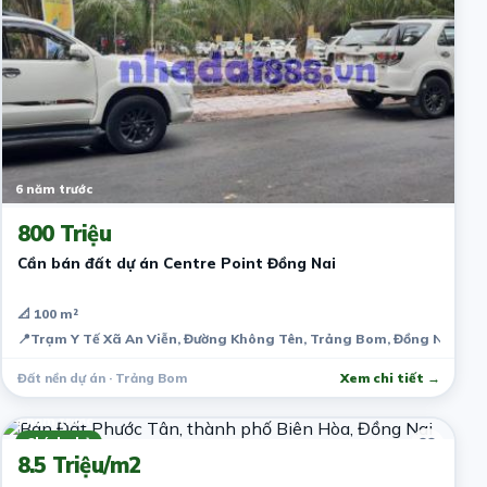
6 năm trước
800 Triệu
Cần bán đất dự án Centre Point Đồng Nai
📐 100 m²
📍
Trạm Y Tế Xã An Viễn, Đường Không Tên, Trảng Bom, Đồng Nai, Vi
Đất nền dự án · Trảng Bom
Xem chi tiết →
6 năm trước
Chính chủ
8.5 Triệu/m2