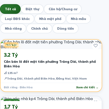
Tất cả
Biệt thự
Căn hộ/Chung cư
Loại BĐS khác
Nhà mặt phố
Nhà mẫu
Nhà riêng
Chính chủ
Dòng tiền
5 năm trước
Nổi bật
3.2 Tỷ
Cần bán lô đất mặt tiền phường Trảng Dài, thành phố
Biên Hòa
📐 135 m²
📍
Trảng Dài, thành phố Biên Hòa, Đồng Nai, Việt Nam
Đất riêng · Biên Hòa
Xem chi tiết →
5 năm trước
Môi giới
1.7 Tỷ