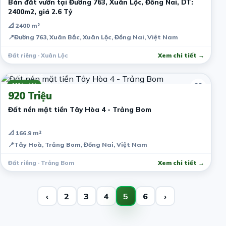
Bán đất vườn tại Đường 763, Xuân Lộc, Đồng Nai, DT:
2400m2, giá 2.6 Tỷ
📐 2400 m²
📍
Đường 763, Xuân Bắc, Xuân Lộc, Đồng Nai, Việt Nam
Đất riêng · Xuân Lộc
Xem chi tiết →
6 năm trước
Môi giới
920 Triệu
Đất nền mặt tiền Tây Hòa 4 - Trảng Bom
📐 166.9 m²
📍
Tây Hoà, Trảng Bom, Đồng Nai, Việt Nam
Đất riêng · Trảng Bom
Xem chi tiết →
‹
2
3
4
5
6
›