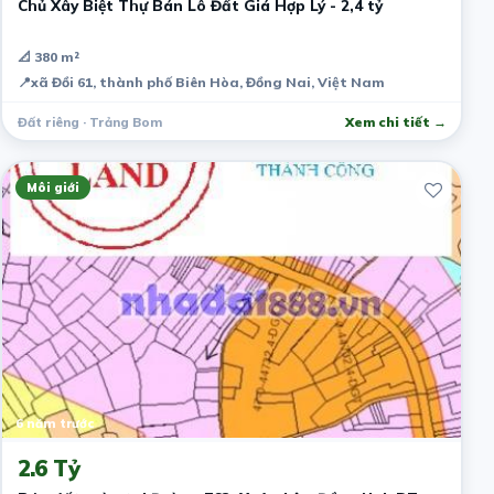
Chủ Xây Biệt Thự Bán Lô Đất Giá Hợp Lý - 2,4 tỷ
📐 380 m²
📍
xã Đồi 61, thành phố Biên Hòa, Đồng Nai, Việt Nam
Đất riêng · Trảng Bom
Xem chi tiết →
Môi giới
6 năm trước
2.6 Tỷ