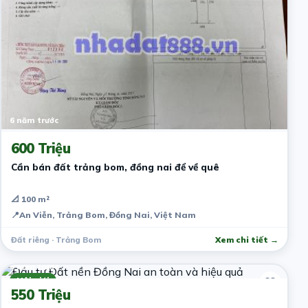
6 năm trước
600 Triệu
Cần bán đất trảng bom, đồng nai để về quê
📐 100 m²
📍
An Viễn, Trảng Bom, Đồng Nai, Việt Nam
Đất riêng · Trảng Bom
Xem chi tiết →
6 năm trước
Môi giới
550 Triệu