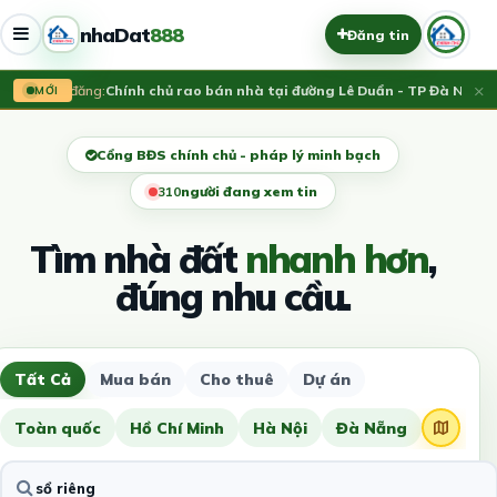
nhaDat
888
Đăng tin
×
Vừa đăng:
Chính chủ rao bán nhà tại đường Lê Duẩn - TP Đà Nẵng; D
MỚI
Cổng BĐS chính chủ - pháp lý minh bạch
313
người đang xem tin
Tìm nhà đất
nhanh hơn
,
đúng nhu cầu.
Tất Cả
Mua bán
Cho thuê
Dự án
Toàn quốc
Hồ Chí Minh
Hà Nội
Đà Nẵng