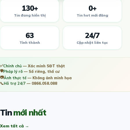
130+
0+
Tin đang hiển thị
Tin hot mới đăng
63
24/7
Tỉnh thành
Cập nhật liên tục
✅
Chính chủ
— Xác minh SĐT thật
🛡️
Pháp lý rõ
— Sổ riêng, thổ cư
📷
Ảnh thực tế
— Không ảnh minh họa
📞
Hỗ trợ 24/7
— 0866.058.088
Tin
mới nhất
Xem tất cả →