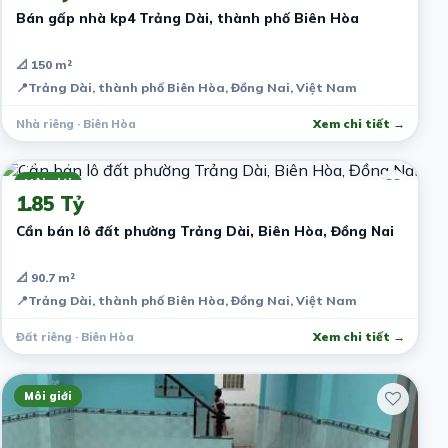
Bán gấp nhà kp4 Trảng Dài, thành phố Biên Hòa
📐 150 m²
📍
Trảng Dài, thành phố Biên Hòa, Đồng Nai, Việt Nam
Nhà riêng · Biên Hòa
Xem chi tiết →
5 năm trước
Môi giới
1.85 Tỷ
Cần bán lô đất phường Trảng Dài, Biên Hòa, Đồng Nai
📐 90.7 m²
📍
Trảng Dài, thành phố Biên Hòa, Đồng Nai, Việt Nam
Đất riêng · Biên Hòa
Xem chi tiết →
Môi giới