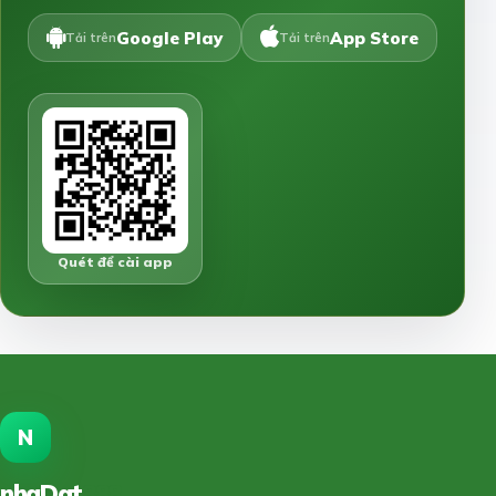
Google Play
App Store
Tải trên
Tải trên
Quét để cài app
N
nhaDat
888