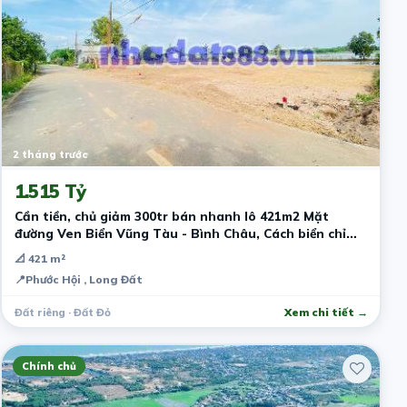
2 tháng trước
1.515 Tỷ
Cần tiền, chủ giảm 300tr bán nhanh lô 421m2 Mặt
đường Ven Biển Vũng Tàu - Bình Châu, Cách biển chỉ
1,5km
📐 421 m²
📍
Phước Hội , Long Đất
Đất riêng · Đất Đỏ
Xem chi tiết →
Chính chủ