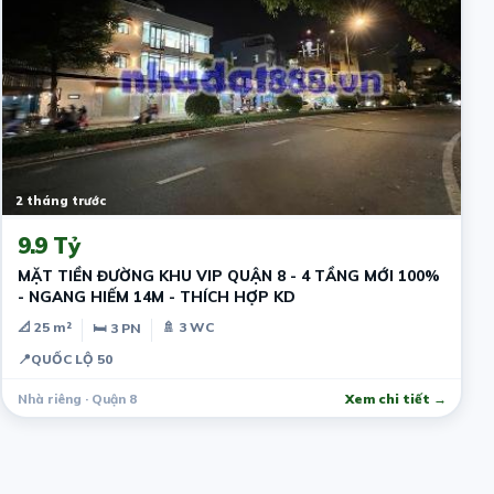
2 tháng trước
9.9 Tỷ
MẶT TIỀN ĐƯỜNG KHU VIP QUẬN 8 - 4 TẦNG MỚI 100%
- NGANG HIẾM 14M - THÍCH HỢP KD
📐 25 m²
🚿 3 WC
🛏 3 PN
📍
QUỐC LỘ 50
Nhà riêng · Quận 8
Xem chi tiết →