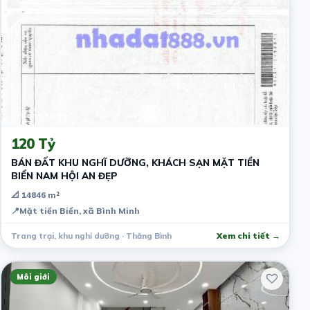
2 tháng trước
120 Tỷ
BÁN ĐẤT KHU NGHĨ DƯỠNG, KHÁCH SẠN MẶT TIỀN
BIỂN NAM HỘI AN ĐẸP
📐 14846 m²
📍
Mặt tiền Biển, xã Bình Minh
Trang trại, khu nghỉ dưỡng · Thăng Bình
Xem chi tiết →
Môi giới