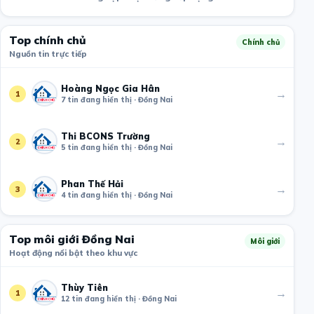
Top chính chủ
Chính chủ
Nguồn tin trực tiếp
Hoàng Ngọc Gia Hân
→
1
7 tin đang hiển thị · Đồng Nai
Thi BCONS Trường
→
2
5 tin đang hiển thị · Đồng Nai
Phan Thế Hải
→
3
4 tin đang hiển thị · Đồng Nai
Top môi giới Đồng Nai
Môi giới
Hoạt động nổi bật theo khu vực
Thùy Tiên
→
1
12 tin đang hiển thị · Đồng Nai