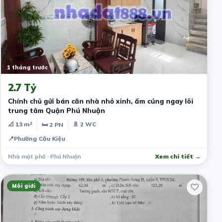
1 tháng trước
2.7 Tỷ
​Chính chủ gửi bán căn nhà nhỏ xinh, ấm cúng ngay lõi
trung tâm Quận Phú Nhuận
📐 13 m²
🚿 2 WC
🛏 2 PN
📍
Phường Cầu Kiệu
Nhà mặt phố · Phú Nhuận
Xem chi tiết →
Môi giới