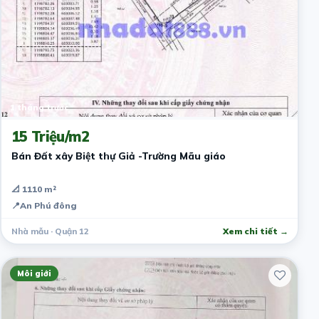
1 tháng trước
15 Triệu/m2
Bán Đất xây Biệt thự Giả -Trường Mãu giáo
📐 1110 m²
📍
An Phú đông
Nhà mẫu · Quận 12
Xem chi tiết →
Môi giới