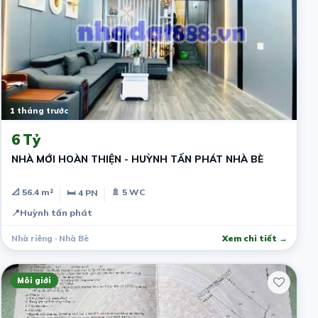
1 tháng trước
6 Tỷ
NHÀ MỚI HOÀN THIỆN - HUỲNH TẤN PHÁT NHÀ BÈ
📐 56.4 m²
🚿 5 WC
🛏 4 PN
📍
Huỳnh tấn phát
Nhà riêng · Nhà Bè
Xem chi tiết →
Môi giới