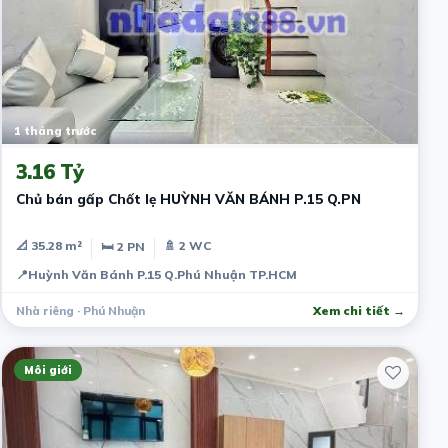
1 tháng trước
3.16 Tỷ
Chủ bán gấp Chốt lẹ HUỲNH VĂN BÁNH P.15 Q.PN
📐 35.28 m²
🚿 2 WC
🛏 2 PN
📍
Huỳnh Văn Bánh P.15 Q.Phú Nhuận TP.HCM
Nhà riêng · Phú Nhuận
Xem chi tiết →
Môi giới