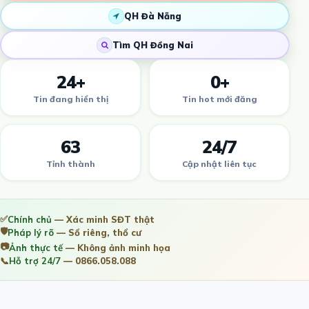
QH Đà Nẵng
Tìm QH Đồng Nai
24+
0+
Tin đang hiển thị
Tin hot mới đăng
63
24/7
Tỉnh thành
Cập nhật liên tục
✅
Chính chủ
— Xác minh SĐT thật
🛡️
Pháp lý rõ
— Sổ riêng, thổ cư
📷
Ảnh thực tế
— Không ảnh minh họa
📞
Hỗ trợ 24/7
— 0866.058.088