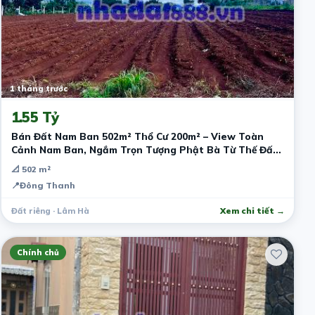
1 tháng trước
1.55 Tỷ
Bán Đất Nam Ban 502m² Thổ Cư 200m² – View Toàn
Cảnh Nam Ban, Ngắm Trọn Tượng Phật Bà Từ Thế Đất
Đẹp
📐 502 m²
📍
Đông Thanh
Đất riêng · Lâm Hà
Xem chi tiết →
Chính chủ