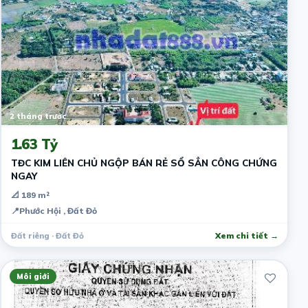
2 tháng trước
1.63 Tỷ
TĐC KIM LIÊN CHỦ NGỘP BÁN RẺ SỔ SẲN CÔNG CHỨNG
NGAY
📐 189 m²
📍
Phước Hội , Đất Đỏ
Đất riêng · Đất Đỏ
Xem chi tiết →
Môi giới