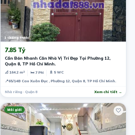
1 tháng trước
7.85 Tỷ
Cần Bán Nhanh Căn Nhà Vị Trí Đẹp Tại Phường 12,
Quận 8, TP Hồ Chí Minh.
📐 164.2 m²
🚿 5 WC
🛏 7 PN
📍
65/14B Cao Xuân Đục , Phường 12, Quận 8, TP Hồ Chí Minh.
Nhà riêng · Quận 8
Xem chi tiết →
Môi giới