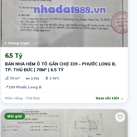
1 tháng trước
6.5 Tỷ
BÁN NHÀ HẺM Ô TÔ GẦN CHỢ 339 – PHƯỚC LONG B,
TP. THỦ ĐỨC | 70M² | 6.5 TỶ
📐 70 m²
🚿 2 WC
🛏 3 PN
📍
109 Phước Long B
Nhà riêng · Thủ Đức
Xem chi tiết →
Môi giới