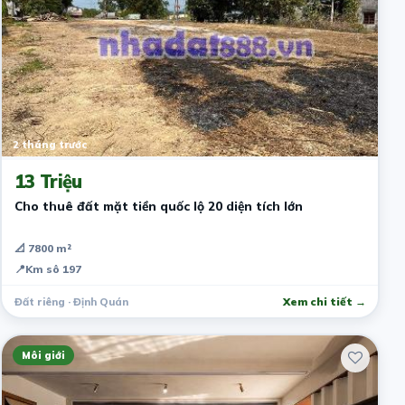
2 tháng trước
13 Triệu
Cho thuê đất mặt tiền quốc lộ 20 diện tích lớn
📐 7800 m²
📍
Km sô 197
Đất riêng · Định Quán
Xem chi tiết →
Môi giới