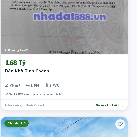
2 tháng trước
1.68 Tỷ
Bán Nhà Bình Chánh
📐 75 m²
🚿 2 WC
🛏 1 PN
📍
6a128/2 an hạ xã tân vĩnh lộc
Nhà riêng · Bình Chánh
Xem chi tiết →
Chính chủ