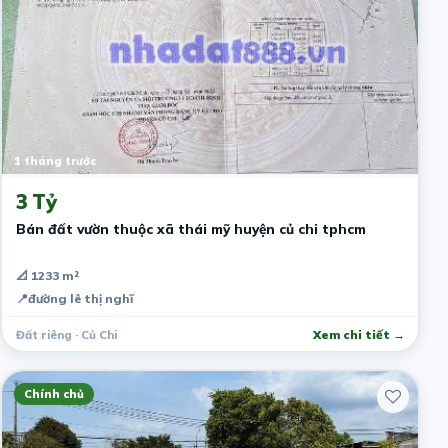
1 tháng trước
3 Tỷ
Bán đất vườn thuộc xã thái mỹ huyện củ chi tphcm
📐 1233 m²
📍
đường lê thị nghĩ
Đất riêng · Củ Chi
Xem chi tiết →
Chính chủ