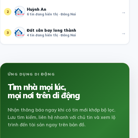
Huỳnh An
→
2
6 tin đang hiển thị · Đồng Nai
Đất sân bay long thành
→
3
4 tin đang hiển thị · Đồng Nai
ỨNG DỤNG DI ĐỘNG
Tìm nhà mọi lúc,
mọi nơi trên di động
Nhận thông báo ngay khi có tin mới khớp bộ lọc.
Lưu tìm kiếm, liên hệ nhanh với chủ tin và xem lộ
trình đến tài sản ngay trên bản đồ.