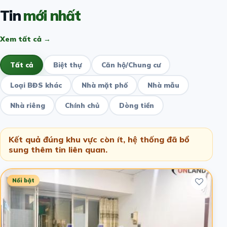
Tin
mới nhất
Xem tất cả →
Tất cả
Biệt thự
Căn hộ/Chung cư
Loại BĐS khác
Nhà mặt phố
Nhà mẫu
Nhà riêng
Chính chủ
Dòng tiền
Kết quả đúng khu vực còn ít, hệ thống đã bổ
sung thêm tin liên quan.
Nổi bật