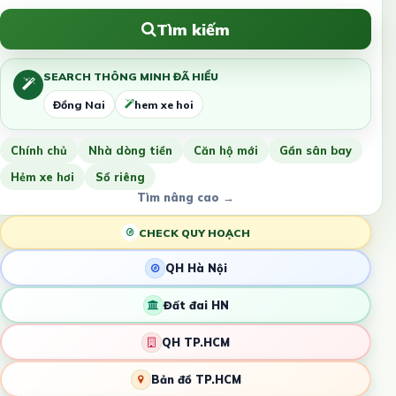
Tìm kiếm
SEARCH THÔNG MINH ĐÃ HIỂU
Đồng Nai
hem xe hoi
Chính chủ
Nhà dòng tiền
Căn hộ mới
Gần sân bay
Hẻm xe hơi
Sổ riêng
Tìm nâng cao →
CHECK QUY HOẠCH
QH Hà Nội
Đất đai HN
QH TP.HCM
Bản đồ TP.HCM