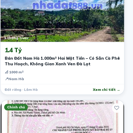
1 tháng trước
1.4 Tỷ
Bán Đất Nam Hà 1.000m² Hai Mặt Tiền – Có Sẵn Cà Phê
Thu Hoạch, Không Gian Xanh Ven Đà Lạt
📐 1000 m²
📍
Nam Hà
Đất riêng · Lâm Hà
Xem chi tiết →
Chính chủ