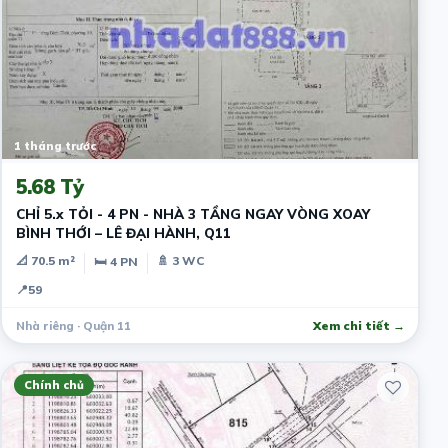
1 tháng trước
5.68 Tỷ
CHỈ 5.x TỎI - 4 PN - NHÀ 3 TẦNG NGAY VÒNG XOAY
BÌNH THỚI – LÊ ĐẠI HÀNH, Q11
📐 70.5 m²
🚿 3 WC
🛏 4 PN
📍
59
Nhà riêng · Quận 11
Xem chi tiết →
Chính chủ