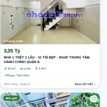
2 tháng trước
3.35 Tỷ
NHÀ 1 TRỆT 1 LẦU - VỊ TRÍ ĐẸP - NGAY TRUNG TÂM
HÀNH CHÍNH QUẬN 8.
📐 35 m²
🚿 2 WC
🛏 2 PN
📍
Phạm Thế Hiển
Nhà riêng · Quận 8
Xem chi tiết →
Môi giới