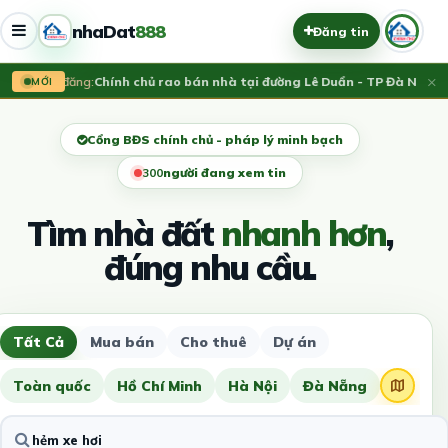
nhaDat
888
Đăng tin
×
Vừa đăng:
Chính chủ rao bán nhà tại đường Lê Duẩn - TP Đà Nẵng; D
MỚI
Cổng BĐS chính chủ - pháp lý minh bạch
297
người đang xem tin
Tìm nhà đất
nhanh hơn
,
đúng nhu cầu.
Tất Cả
Mua bán
Cho thuê
Dự án
Toàn quốc
Hồ Chí Minh
Hà Nội
Đà Nẵng