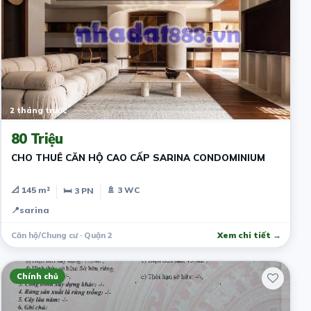
2 tháng trước
80 Triệu
CHO THUÊ CĂN HỘ CAO CẤP SARINA CONDOMINIUM
📐 145 m²
🚿 3 WC
🛏 3 PN
📍
sarina
Căn hộ/Chung cư · Quận 2
Xem chi tiết →
Chính chủ