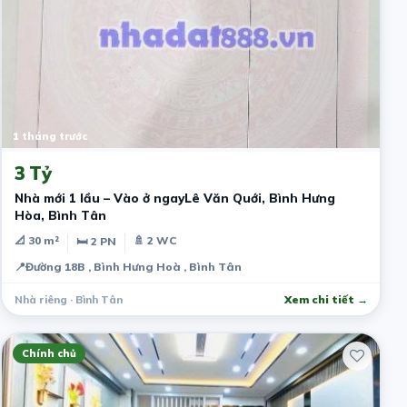
1 tháng trước
3 Tỷ
Nhà mới 1 lầu – Vào ở ngayLê Văn Quới, Bình Hưng
Hòa, Bình Tân
📐 30 m²
🚿 2 WC
🛏 2 PN
📍
Đường 18B , Bình Hưng Hoà , Bình Tân
Nhà riêng · Bình Tân
Xem chi tiết →
Chính chủ