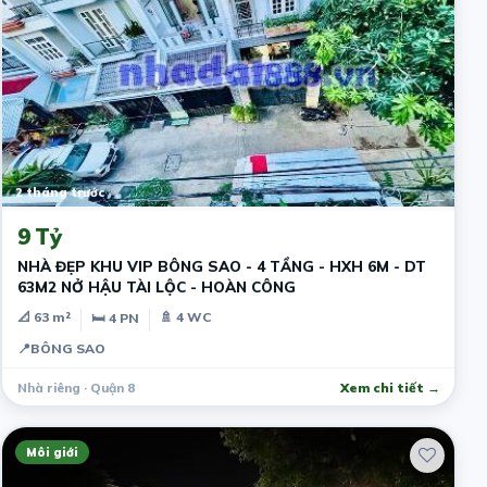
2 tháng trước
9 Tỷ
NHÀ ĐẸP KHU VIP BÔNG SAO - 4 TẦNG - HXH 6M - DT
63M2 NỞ HẬU TÀI LỘC - HOÀN CÔNG
📐 63 m²
🚿 4 WC
🛏 4 PN
📍
BÔNG SAO
Nhà riêng · Quận 8
Xem chi tiết →
Môi giới