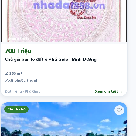
1 tháng trước
700 Triệu
Chủ gửi bán lô đất ở Phú Giáo , Bình Dương
📐 253 m²
📍
xã phước thành
Đất riêng · Phú Giáo
Xem chi tiết →
Chính chủ