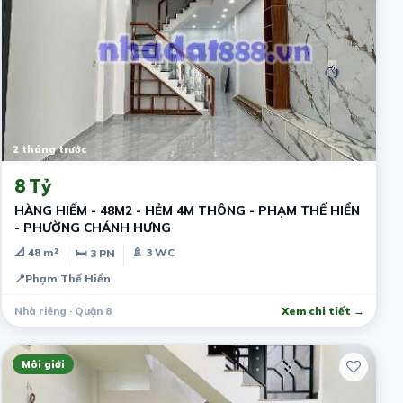
2 tháng trước
8 Tỷ
HÀNG HIẾM - 48M2 - HẺM 4M THÔNG - PHẠM THẾ HIỂN
- PHƯỜNG CHÁNH HƯNG
📐 48 m²
🚿 3 WC
🛏 3 PN
📍
Phạm Thế Hiển
Nhà riêng · Quận 8
Xem chi tiết →
Môi giới