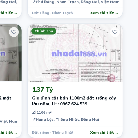
Đồng Nai, Việt Nam
📍
Phú Đông, Nhơn Trạch, Đồng Nai, Việt Nam
hi tiết →
Đất riêng · Nhơn Trạch
Xem chi tiết →
Chính chủ
3 năm trước
1.37 Tỷ
2 mặt
Gia đình cắt bán 1100m2 đất trồng cây
lâu năm, LH: 0967 624 539
📐 1106 m²
📍
Hưng Lộc, Thống Nhất, Đồng Nai
 Việt Nam
hi tiết →
Đất riêng · Thống Nhất
Xem chi tiết →