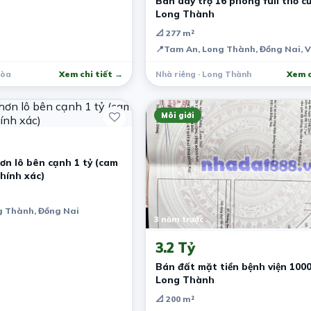
Bán dãy trọ 16 phòng full thổ cư
Long Thành
📐 277 m²
📍
Tam An, Long Thành, Đồng Nai, 
Hòa
Xem chi tiết →
Nhà riêng · Long Thành
Xem c
Môi giới
hơn lô bên cạnh 1 tỷ (cam
chính xác)
g Thành, Đồng Nai
3 năm trước
3.2 Tỷ
Bán đất mặt tiền bệnh viện 100
Long Thành
📐 200 m²