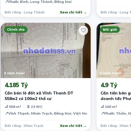
📍
Phước Bình, Long Thành, Đồng Nai
Đất riêng · Long Thành
Xem chi tiết →
Đất riêng · Long
Chính chủ
Môi giới
3 năm trước
3 năm trước
4.185 Tỷ
4.9 Tỷ
Cần bán lô đất xã Vĩnh Thanh DT
Cần tiền bán g
558m2 có 100m2 thổ cư
doanh tđc Phư
(5x20m). Giá 4.
📐 558 m²
🚿 23 WC
📐 100 m²
📍
Vĩnh Thạnh, Nhơn Trạch, Đồng Nai, Việt Nam
📍
Phước Thiền, 
Đất riêng · Nhơn Trạch
Xem chi tiết →
Đất riêng · Nhơn 