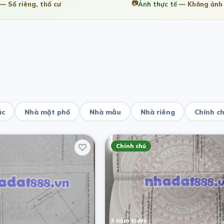
📷
— Sổ riêng, thổ cư
Ảnh thực tế
— Không ảnh 
ác
Nhà mặt phố
Nhà mẫu
Nhà riêng
Chính c
Chính chủ
3 năm trước