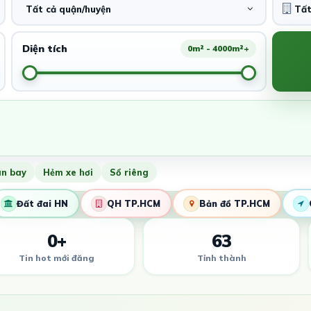
Tất cả quận/huyện
Diện tích
0m² - 4000m²+
ân bay
Hẻm xe hơi
Sổ riêng
Đất đai HN
QH TP.HCM
Bản đồ TP.HCM
0+
63
Tin hot mới đăng
Tỉnh thành