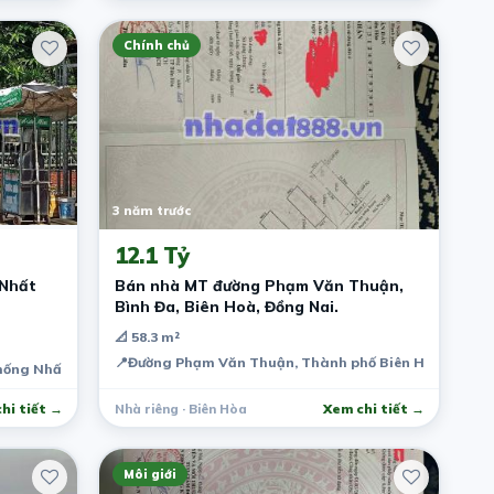
Chính chủ
3 năm trước
12.1 Tỷ
 Nhất
Bán nhà MT đường Phạm Văn Thuận,
Bình Đa, Biên Hoà, Đồng Nai.
📐 58.3 m²
📍
Đường Phạm Văn Thuận, Thành phố Biên Hòa, Đồng 
hống Nhất, Tỉnh Đồng Nai, Việt Nam
hi tiết →
Nhà riêng · Biên Hòa
Xem chi tiết →
Môi giới