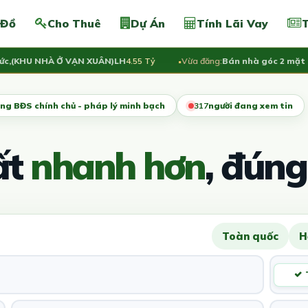
 Đồ
Cho Thuê
Dự Án
Tính Lãi Vay
T
(KHU NHÀ Ở VẠN XUÂN)LH
4.55 Tỷ
Vừa đăng:
Bán nhà góc 2 mặt tiền đ
ng BĐS chính chủ - pháp lý minh bạch
318
người đang xem tin
ất
nhanh hơn
, đúng
Toàn quốc
H