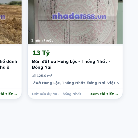
3 năm trước
1.3 Tỷ
thổ dành
Bán đất xã Hưng Lộc - Thống Nhất -
nhà ở
Đồng Nai
📐 125.9 m²
Thành, Đồng Nai, Việt Nam
📍
Xã Hưng Lộc, Thống Nhất, Đồng Nai, Việt Nam
hi tiết →
Đất nền dự án · Thống Nhất
Xem chi tiết →