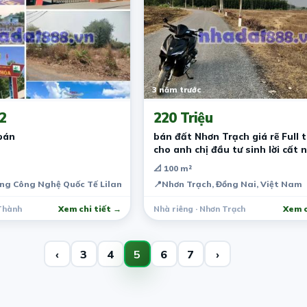
3 năm trước
2
220 Triệu
bán
bán đất Nhơn Trạch giá rẽ Full 
cho anh chị đầu tư sinh lời cất 
📐 100 m²
ng Công Nghệ Quốc Tế Lilama 2, Asian Highway 17, Long Phước, Long 
📍
Nhơn Trạch, Đồng Nai, Việt Nam
 Thành
Xem chi tiết →
Nhà riêng · Nhơn Trạch
Xem c
‹
3
4
5
6
7
›