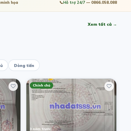
minh họa
📞
Hỗ trợ 24/7
— 0866.058.088
Xem tất cả →
hủ
Dòng tiền
Chính chủ
3 năm trước