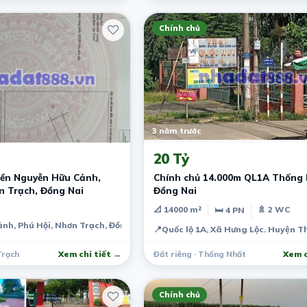
Chính chủ
3 năm trước
20 Tỷ
iền Nguyễn Hữu Cảnh,
Chính chủ 14.000m QL1A Thống
n Trạch, Đồng Nai
Đồng Nai
📐 14000 m²
🚿 2 WC
🛏 4 PN
nh, Phú Hội, Nhơn Trạch, Đồng Nai, Việt Nam
📍
Quốc lộ 1A, Xã Hưng Lộc. Huyện T
Trạch
Xem chi tiết →
Đất riêng · Thống Nhất
Xem c
Chính chủ