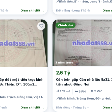
📍
Bình Sơn, Bình Sơn, Long Thành, 
 Thành
Xem chi tiết →
Đất riêng · Long Thành
Xem c
Chính chủ
3 năm trước
2.6 Tỷ
ấp đất mặt tiền trục kinh
Cần bán gấp Căn nhà lầu 5x21, 
ớc Thiền. DT: 100m2
tiền nhựa Đồng Nai
9tỷ
📐 105 m²
🚿 2 WC
🛏 3 PN
Nhơn Trạch, Đồng Nai, Việt Nam
📍
Bình Minh, Trảng Bom, Đồng Nai,
Trạch
Xem chi tiết →
Nhà riêng · Trảng Bom
Xem c