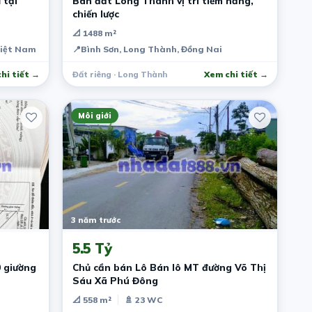
 tại
Bán đất Long Thành vị trí tiềm năng,
chiến lược
📐 1488 m²
Việt Nam
📍
Bình Sơn, Long Thành, Đồng Nai
hi tiết →
Đất riêng · Long Thành
Xem chi tiết →
Môi giới
3 năm trước
5.5 Tỷ
0 giường
Chủ cần bán Lô Bán lô MT đường Võ Thị
Sáu Xã Phú Đông
📐 558 m²
🚿 23 WC