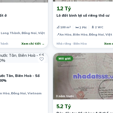
1.2 Tỷ
ất ở
Lô đất bình lợi sổ riêng thổ cư
📐 100 m²
🚿 2 WC
🛏 2 PN
, Long Thành, Đồng Nai, Việt Nam
📍
An Hòa, Biên Hòa, Đồng Nai, Việ
 Thành
Xem chi tiết →
Nhà riêng · Biên Hòa
Xem c
Môi giới
ớc Tân, Biên Hoà - Sổ
100%
ên Hòa, Đồng Nai, Vietnam
3 năm trước
5.2 Tỷ