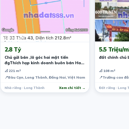
3 năm trước
3 năm trước
2.8 Tỷ
5.5 Triệu/m
Chủ gửi bán ,lô góc hai mặt tiền
đất chính chủ 
đgThích họp kinh doanh buôn bán Hay
đầu tư đề
📐 221 m²
📐 108 m²
📍
Bàu Cạn, Long Thành, Đồng Nai, Việt Nam
📍
Trường cao đẳ
Nhà riêng · Long Thành
Xem chi tiết →
Đất riêng · Long