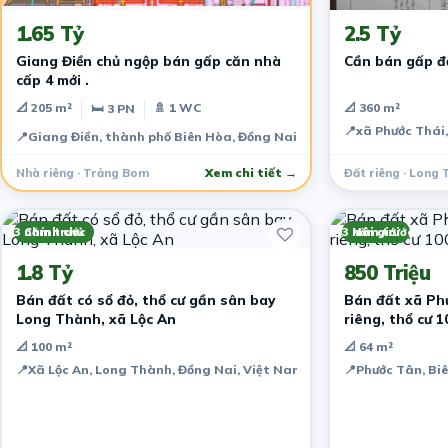
1.65 Tỷ
2.5 Tỷ
Giang Điền chủ ngộp bán gấp căn nhà
Cần bán gấp đ
cấp 4 mới .
📐 205 m²
🚿 1 WC
📐 360 m²
🛏 3 PN
📍
xã Phước Thái
📍
Giang Điền, thành phố Biên Hòa, Đồng Nai, Việt Nam
Nhà riêng · Trảng Bom
Xem chi tiết →
Đất riêng · Long
3 năm trước
Chính chủ
3 năm trước
Môi giới
1.8 Tỷ
850 Triệu
Bán đất có sổ đỏ, thổ cư gần sân bay
Bán đất xã Phư
Long Thành, xã Lộc An
riêng, thổ cư 
📐 100 m²
📐 64 m²
📍
Xã Lộc An, Long Thành, Đồng Nai, Việt Nam
📍
Phước Tân, Bi