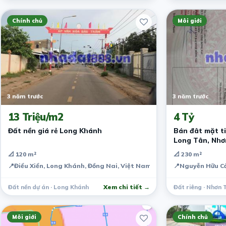
Chính chủ
Môi giới
3 năm trước
3 năm trước
13 Triệu/m2
4 Tỷ
Đất nền giá rẻ Long Khánh
Bán đât mặt t
Long Tân, Nhơ
📐 120 m²
📐 230 m²
📍
Điểu Xiển, Long Khánh, Đồng Nai, Việt Nam
📍
Nguyễn Hữu Cả
Đất nền dự án · Long Khánh
Xem chi tiết →
Đất riêng · Nhơn 
Môi giới
Chính chủ