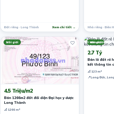
Đất riêng · Long Thành
Xem chi tiết →
Nhà riêng · Biên 
Môi giới
3 năm trước
Môi giới
2.7 Tỷ
Bán lô đất rẻ 
kết thông tin 
📐 123 m²
📍
Long Đức, Lon
3 năm trước
4.5 Triệu/m2
Bán 1266m2 đất đối diện Đại học y dược
Long Thành
📐 1266 m²