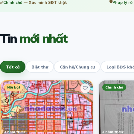
🛡️
✅
Chính chủ
— Xác minh SĐT thật
Pháp lý rõ
Tin
mới nhất
Tất cả
Biệt thự
Căn hộ/Chung cư
Loại BĐS kh
Nổi bật
Chính chủ
3 năm trước
3 năm trước