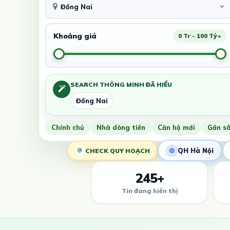
Đồng Nai
Khoảng giá
0 Tr - 100 Tỷ+
SEARCH THÔNG MINH ĐÃ HIỂU
Đồng Nai
Chính chủ
Nhà dòng tiền
Căn hộ mới
Gần s
QH Hà Nội
CHECK QUY HOẠCH
245+
Tin đang hiển thị