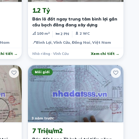
1.2 Tỷ
Bán lô đất ngay trung tâm bình lợi gần
cầu bạch đằng đang xây dựng
📐 100 m²
🚿 2 WC
🛏 2 PN
t Nam
📍
Bình Lợi, Vĩnh Cửu, Đồng Nai, Việt Nam
hi tiết →
Nhà riêng · Vĩnh Cửu
Xem chi tiết →
Môi giới
3 năm trước
7 Triệu/m2