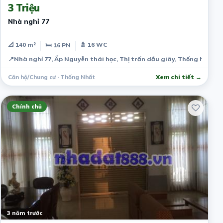
3 Triệu
Nhà nghỉ 77
📐 140 m²
🚿 16 WC
🛏 16 PN
📍
Nhà nghỉ 77, Ấp Nguyễn thái học, Thị trấn dầu giây, Thống Nhất, 
Căn hộ/Chung cư · Thống Nhất
Xem chi tiết →
Chính chủ
3 năm trước