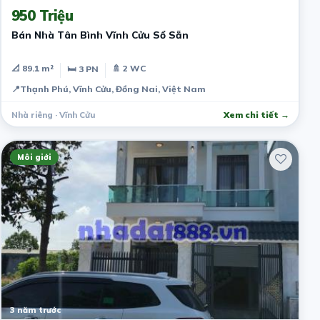
950 Triệu
Bán Nhà Tân Bình Vĩnh Cửu Sổ Sẵn
📐 89.1 m²
🚿 2 WC
🛏 3 PN
📍
Thạnh Phú, Vĩnh Cửu, Đồng Nai, Việt Nam
Nhà riêng · Vĩnh Cửu
Xem chi tiết →
Môi giới
3 năm trước