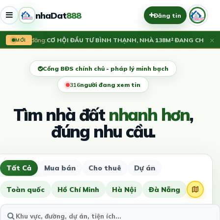
nhaDat
888
Đăng tin
×
Vừa đăng:
CƠ HỘI ĐẦU TƯ BÌNH THẠNH, NHÀ 138M² ĐANG CHO THU
MỚI
Cổng BĐS chính chủ - pháp lý minh bạch
317
người đang xem tin
Tìm nhà đất
nhanh hơn
,
đúng nhu cầu.
Tất Cả
Mua bán
Cho thuê
Dự án
Toàn quốc
Hồ Chí Minh
Hà Nội
Đà Nẵng