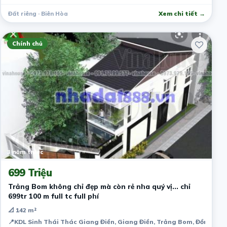
Đất riêng · Biên Hòa
Xem chi tiết →
Chính chủ
3 năm trước
699 Triệu
Trảng Bom không chỉ đẹp mà còn rẻ nha quý vị... chỉ
699tr 100 m full tc full phí
📐 142 m²
📍
KDL Sinh Thái Thác Giang Điền, Giang Điền, Trảng Bom, Đồng Nai