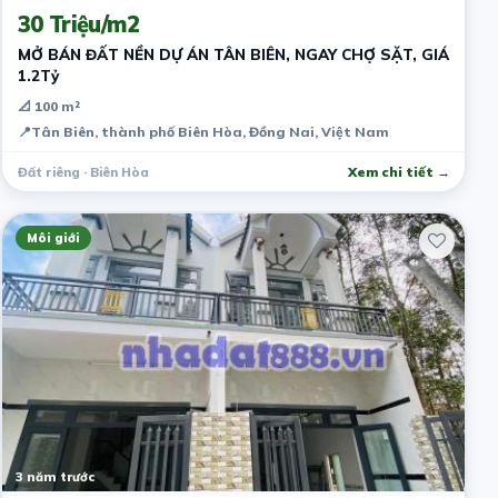
30 Triệu/m2
MỞ BÁN ĐẤT NỀN DỰ ÁN TÂN BIÊN, NGAY CHỢ SẶT, GIÁ
1.2Tỷ
📐 100 m²
📍
Tân Biên, thành phố Biên Hòa, Đồng Nai, Việt Nam
Đất riêng · Biên Hòa
Xem chi tiết →
Môi giới
3 năm trước