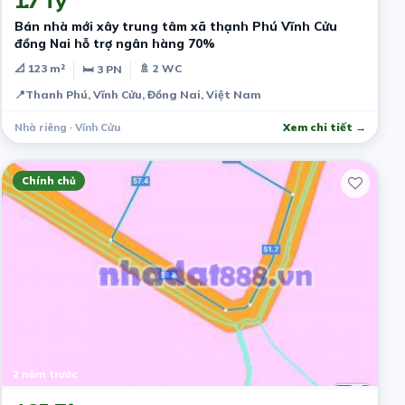
1.7 Tỷ
Bán nhà mới xây trung tâm xã thạnh Phú Vĩnh Cửu
đồng Nai hỗ trợ ngân hàng 70%
📐 123 m²
🚿 2 WC
🛏 3 PN
📍
Thanh Phú, Vĩnh Cửu, Đồng Nai, Việt Nam
Nhà riêng · Vĩnh Cửu
Xem chi tiết →
Chính chủ
2 năm trước