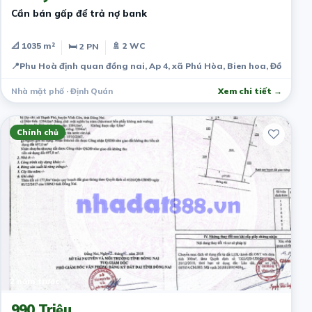
Cần bán gấp để trả nợ bank
📐 1035 m²
🚿 2 WC
🛏 2 PN
📍
Phu Hoà định quan đồng nai, Ap 4, xã Phú Hòa, Bien hoa, Đồng Nai
Nhà mặt phố · Định Quán
Xem chi tiết →
Chính chủ
2 năm trước
990 Triệu