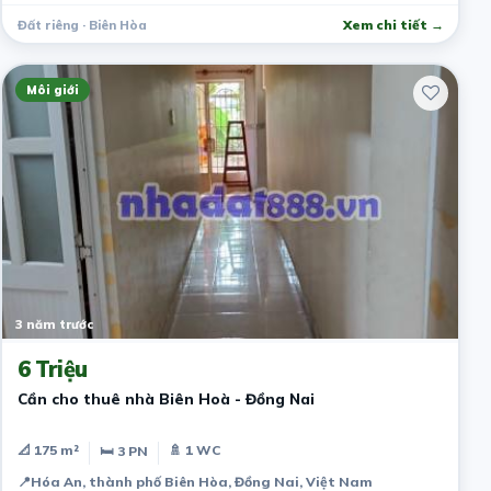
Đất riêng · Biên Hòa
Xem chi tiết →
Môi giới
3 năm trước
6 Triệu
Cần cho thuê nhà Biên Hoà - Đồng Nai
📐 175 m²
🚿 1 WC
🛏 3 PN
📍
Hóa An, thành phố Biên Hòa, Đồng Nai, Việt Nam