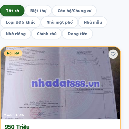
Tất cả
Biệt thự
Căn hộ/Chung cư
Loại BĐS khác
Nhà mặt phố
Nhà mẫu
Nhà riêng
Chính chủ
Dòng tiền
Nổi bật
2 năm trước
950 Triệu