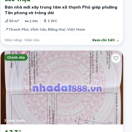
Bán nhà mới xây trung tâm xã thạnh Phú giáp phường
Tân phong và trảng dài
📐 50 m²
🚿 2 WC
🛏 2 PN
📍
Thanh Phú, Vĩnh Cửu, Đồng Nai, Việt Nam
Nhà riêng · Vĩnh Cửu
Xem chi tiết →
Chính chủ
2 năm trước