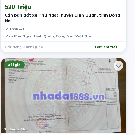
520 Triệu
Cần bán đất xã Phú Ngọc, huyện Định Quán, tỉnh Đồng
Nai
📐 1000 m²
📍
xã Phú Ngọc, Định Quán, Đồng Nai, Việt Nam
Đất riêng · Định Quán
Xem chi tiết →
Môi giới
3 năm trước