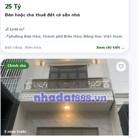
25 Tỷ
Bán hoặc cho thuê đất có sẵn nhà
📐 1246 m²
📍
phường Bửu Hòa, thành phố Biên Hòa, Đồng Nai, Việt Nam
Đất riêng · Biên Hòa
Xem chi tiết →
Chính chủ
3 năm trước