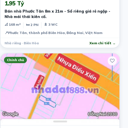
1.95 Tỷ
Bán nhà Phước Tân 8m x 21m - Sổ riêng giá rẻ ngộp -
Nhà mái thái kiên cố.
📐 168 m²
🚿 3 WC
🛏 2 PN
📍
Phước Tân, thành phố Biên Hòa, Đồng Nai, Việt Nam
Nhà riêng · Biên Hòa
Xem chi tiết →
Chính chủ
3 năm trước