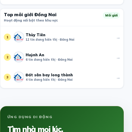
Top môi giới Đồng Nai
Môi giới
Hoạt động nổi bật theo khu vực
Thùy Tiên
→
1
12 tin đang hiển thị · Đồng Nai
Huỳnh An
→
2
6 tin đang hiển thị · Đồng Nai
Đất sân bay long thành
→
3
4 tin đang hiển thị · Đồng Nai
ỨNG DỤNG DI ĐỘNG
Tìm nhà mọi lúc,