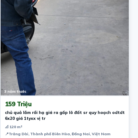
3 năm trước
159 Triệu
chủ quả lắm rồi hạ giá ra gấp lô đất sr quy hoạch odtdt
6x20 giá 1tyxx vị tr
📐 120 m²
📍
Trảng Dài, Thành phố Biên Hòa, Đồng Nai, Việt Nam