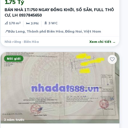
1.75 Tỷ
BÁN NHÀ 1Ti750 NGAY ĐỒNG KHỞI, SỔ SẴN, FULL THÔ
CƯ, LH 0937845650
📐 170 m²
🚿 3 WC
🛏 3 PN
📍
Bửu Long, Thành phố Biên Hòa, Đồng Nai, Việt Nam
Nhà riêng · Biên Hòa
Xem chi tiết →
Môi giới
2 năm trước