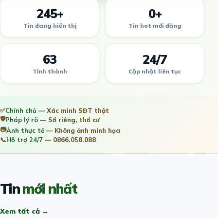
245+
0+
Tin đang hiển thị
Tin hot mới đăng
63
24/7
Tỉnh thành
Cập nhật liên tục
✅
Chính chủ
— Xác minh SĐT thật
🛡️
Pháp lý rõ
— Sổ riêng, thổ cư
📷
Ảnh thực tế
— Không ảnh minh họa
📞
Hỗ trợ 24/7
— 0866.058.088
Tin
mới nhất
Xem tất cả →