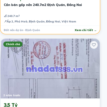
Cần bán gấp nền 240.7m2 Định Quán, Đồng Nai
📐 240.7 m²
📍
Ấp 2, Phú Hoà, Định Quán, Đồng Nai, Việt Nam
Đất nền dự án · Định Quán
Xem chi tiết →
Chính chủ
2 năm trước
3.5 Tỷ