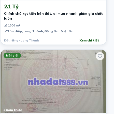
2.1 Tỷ
Chính chủ kẹt tiền bán đất, ai mua nhanh giảm giá chốt
luôn
📐 1000 m²
📍
Tân Hiệp, Long Thành, Đồng Nai, Việt Nam
Đất riêng · Long Thành
Xem chi tiết →
Môi giới
3 năm trước