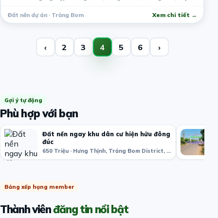
Đất nền dự án · Trảng Bom
Xem chi tiết →
‹
2
3
4
5
6
›
Gợi ý tự động
Phù hợp với bạn
Đất nền ngay khu dân cư hiện hửu đông
đúc
650 Triệu · Hưng Thịnh, Trảng Bom District, Đồng Nai, Việt Nam
Bảng xếp hạng member
Thành viên
đăng tin nổi bật