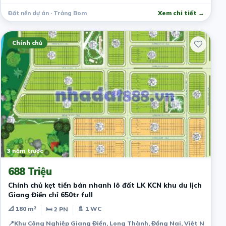
Đất nền dự án · Trảng Bom
Xem chi tiết →
Chính chủ
3 năm trước
688 Triệu
Chính chủ kẹt tiền bán nhanh lô đất LK KCN khu du lịch
Giang Điền chỉ 650tr full
📐 180 m²
🚿 1 WC
🛏 2 PN
📍
Khu Công Nghiệp Giang Điền, Long Thành, Đồng Nai, Việt Nam