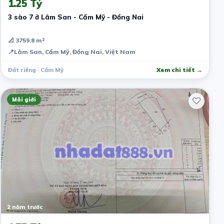
1.25 Tỷ
3 sào 7 ở Lâm San - Cẩm Mỹ - Đồng Nai
📐 3759.8 m²
📍
Lâm San, Cẩm Mỹ, Đồng Nai, Việt Nam
Đất riêng · Cẩm Mỹ
Xem chi tiết →
Môi giới
2 năm trước