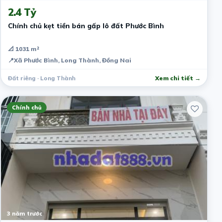
2.4 Tỷ
Chính chủ kẹt tiền bán gấp lô đất Phước Bình
📐 1031 m²
📍
Xã Phước Bình, Long Thành, Đồng Nai
Đất riêng · Long Thành
Xem chi tiết →
Chính chủ
3 năm trước