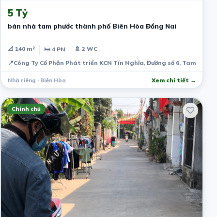
5 Tỷ
bán nhà tam phước thành phố Biên Hòa Đồng Nai
📐 140 m²
🚿 2 WC
🛏 4 PN
📍
Công Ty Cổ Phần Phát triển KCN Tín Nghĩa, Đường số 6, Tam Phước
Nhà riêng · Biên Hòa
Xem chi tiết →
Chính chủ