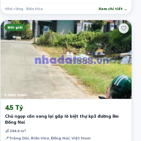
Nhà riêng · Biên Hòa
Xem chi tiết →
Môi giới
3 năm trước
4.5 Tỷ
Chủ ngọp cần sang lại gấp lô biệt thự kp3 đường 8m
Đồng Nai
📐 204.6 m²
📍
Trảng Dài, Biên Hòa, Đồng Nai, Việt Nam