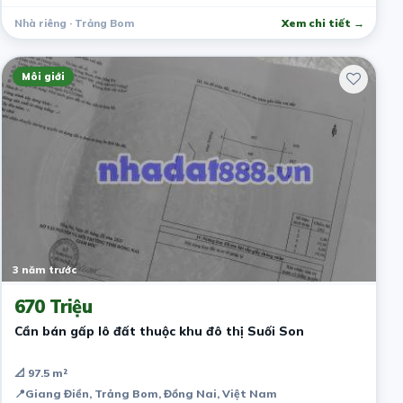
Nhà riêng · Trảng Bom
Xem chi tiết →
Môi giới
3 năm trước
670 Triệu
Cần bán gấp lô đất thuộc khu đô thị Suối Son
📐 97.5 m²
📍
Giang Điền, Trảng Bom, Đồng Nai, Việt Nam