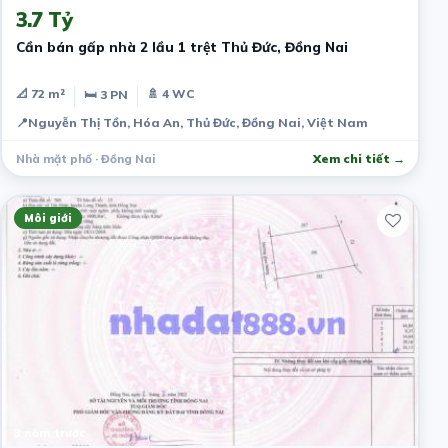
3.7 Tỷ
Cần bán gấp nhà 2 lầu 1 trệt Thủ Đức, Đồng Nai
📐 72 m²
🚿 4 WC
🛏 3 PN
📍
Nguyễn Thị Tồn, Hóa An, Thủ Đức, Đồng Nai, Việt Nam
Nhà mặt phố · Đồng Nai
Xem chi tiết →
Môi giới
3 năm trước