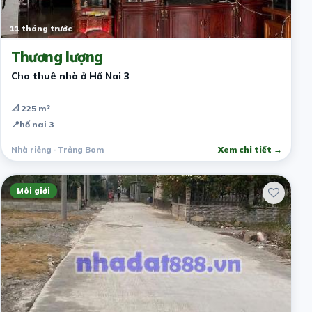
11 tháng trước
Thương lượng
Cho thuê nhà ở Hố Nai 3
📐 225 m²
📍
hố nai 3
Nhà riêng · Trảng Bom
Xem chi tiết →
Môi giới