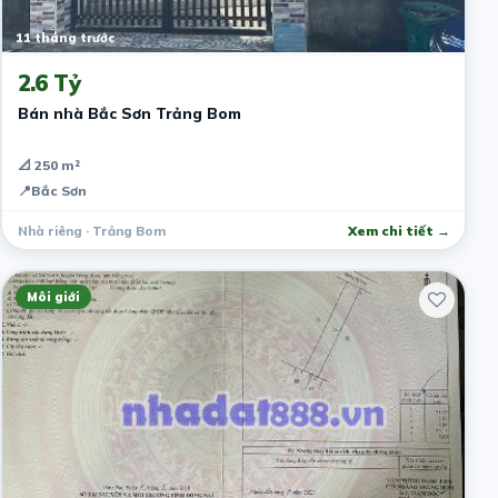
11 tháng trước
2.6 Tỷ
Bán nhà Bắc Sơn Trảng Bom
📐 250 m²
📍
Bắc Sơn
Nhà riêng · Trảng Bom
Xem chi tiết →
Môi giới