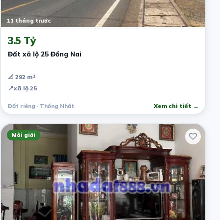
11 tháng trước
3.5 Tỷ
Đất xã lộ 25 Đồng Nai
📐 292 m²
📍
xã lộ 25
Đất riêng · Thống Nhất
Xem chi tiết →
Môi giới