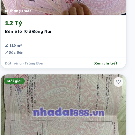
11 tháng trước
1.2 Tỷ
Bán 5 lô f0 ở Đồng Nai
📐 110 m²
📍
Bắc Sơn
Đất riêng · Trảng Bom
Xem chi tiết →
Môi giới