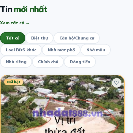
Tin
mới nhất
Xem tất cả →
Tất cả
Biệt thự
Căn hộ/Chung cư
Loại BĐS khác
Nhà mặt phố
Nhà mẫu
Nhà riêng
Chính chủ
Dòng tiền
Nổi bật