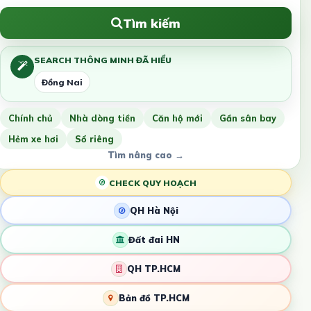
Tìm kiếm
SEARCH THÔNG MINH ĐÃ HIỂU
Đồng Nai
Chính chủ
Nhà dòng tiền
Căn hộ mới
Gần sân bay
Hẻm xe hơi
Sổ riêng
Tìm nâng cao →
CHECK QUY HOẠCH
QH Hà Nội
Đất đai HN
QH TP.HCM
Bản đồ TP.HCM