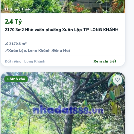
11 tháng trước
2.4 Tỷ
2170.3m2 Nhà vườn phường Xuân Lập TP LONG KHÁNH
📐 2170.3 m²
📍
Xuân Lập, Long Khánh, Đồng Nai
Đất riêng · Long Khánh
Xem chi tiết →
Chính chủ