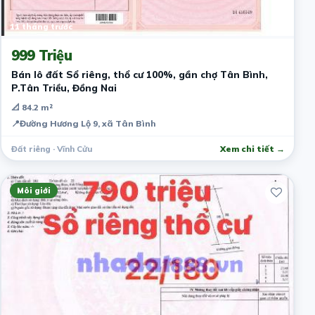
11 tháng trước
999 Triệu
Bán lô đất Sổ riêng, thổ cư 100%, gần chợ Tân Bình,
P.Tân Triều, Đồng Nai
📐 84.2 m²
📍
Đường Hương Lộ 9, xã Tân Bình
Đất riêng · Vĩnh Cửu
Xem chi tiết →
Môi giới