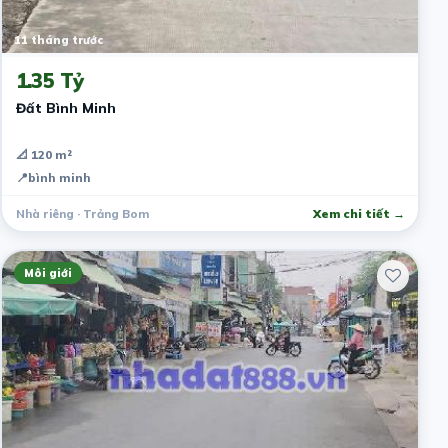
11 tháng trước
1.35 Tỷ
Đất Bình Minh
📐 120 m²
📍
bình minh
Nhà riêng · Trảng Bom
Xem chi tiết →
Môi giới