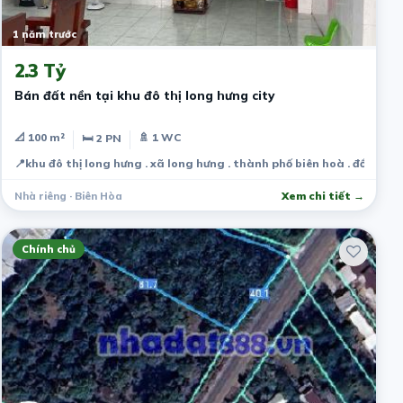
1 năm trước
2.3 Tỷ
Bán đất nền tại khu đô thị long hưng city
📐 100 m²
🚿 1 WC
🛏 2 PN
📍
khu đô thị long hưng . xã long hưng . thành phố biên hoà . đồng nai
Nhà riêng · Biên Hòa
Xem chi tiết →
Chính chủ