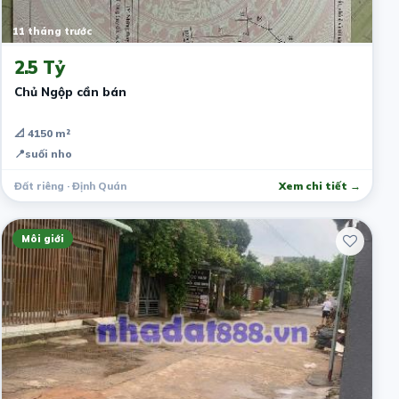
11 tháng trước
2.5 Tỷ
Chủ Ngộp cần bán
📐 4150 m²
📍
suối nho
Đất riêng · Định Quán
Xem chi tiết →
Môi giới