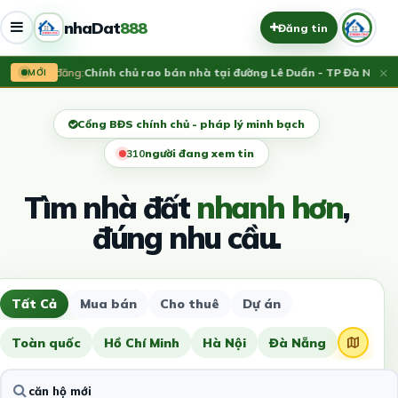
nhaDat
888
Đăng tin
×
Vừa đăng:
Chính chủ rao bán nhà tại đường Lê Duẩn - TP Đà Nẵng; D
MỚI
Cổng BĐS chính chủ - pháp lý minh bạch
312
người đang xem tin
Tìm nhà đất
nhanh hơn
,
đúng nhu cầu.
Tất Cả
Mua bán
Cho thuê
Dự án
Toàn quốc
Hồ Chí Minh
Hà Nội
Đà Nẵng