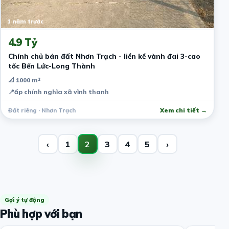
1 năm trước
4.9 Tỷ
Chính chủ bán đất Nhơn Trạch - liền kề vành đai 3-cao
tốc Bến Lức-Long Thành
📐 1000 m²
📍
ấp chính nghĩa xã vĩnh thanh
Đất riêng · Nhơn Trạch
Xem chi tiết →
‹
1
2
3
4
5
›
Gợi ý tự động
Phù hợp với bạn