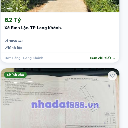
1 năm trước
6.2 Tỷ
Xã Bình Lộc. TP Long Khánh.
📐 3056 m²
📍
bình lộc
Đất riêng · Long Khánh
Xem chi tiết →
Chính chủ