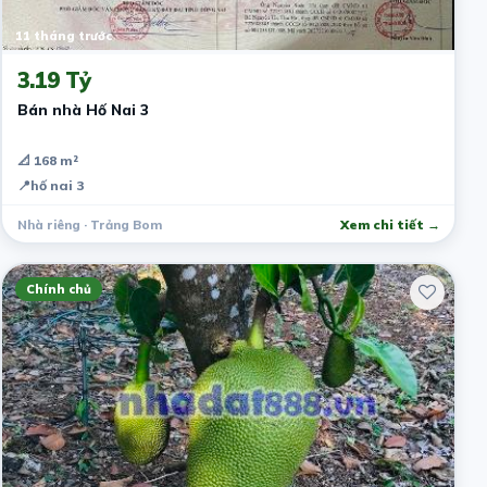
11 tháng trước
3.19 Tỷ
Bán nhà Hố Nai 3
📐 168 m²
📍
hố nai 3
Nhà riêng · Trảng Bom
Xem chi tiết →
Chính chủ