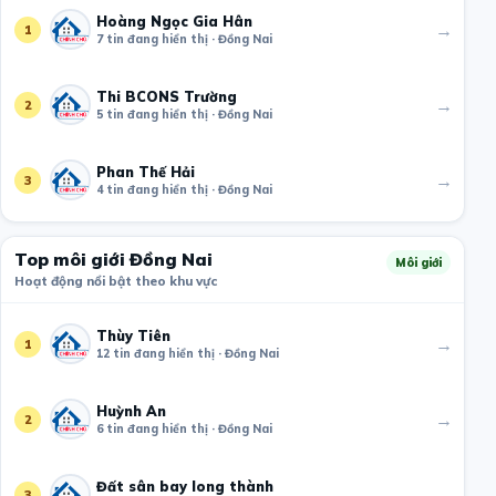
Hoàng Ngọc Gia Hân
→
1
7 tin đang hiển thị · Đồng Nai
Thi BCONS Trường
→
2
5 tin đang hiển thị · Đồng Nai
Phan Thế Hải
→
3
4 tin đang hiển thị · Đồng Nai
Top môi giới Đồng Nai
Môi giới
Hoạt động nổi bật theo khu vực
Thùy Tiên
→
1
12 tin đang hiển thị · Đồng Nai
Huỳnh An
→
2
6 tin đang hiển thị · Đồng Nai
Đất sân bay long thành
→
3