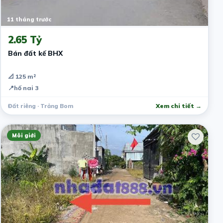
11 tháng trước
2.65 Tỷ
Bán đất kế BHX
📐 125 m²
📍
hố nai 3
Đất riêng · Trảng Bom
Xem chi tiết →
Môi giới