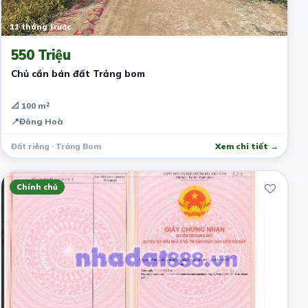
11 tháng trước
550 Triệu
Chủ cần bán đất Trảng bom
📐 100 m²
📍
Đông Hoà
Đất riêng · Trảng Bom
Xem chi tiết →
Chính chủ