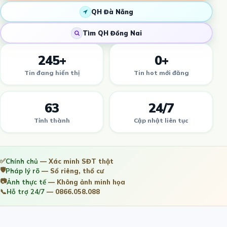
QH Đà Nẵng
Tìm QH Đồng Nai
245+
0+
Tin đang hiển thị
Tin hot mới đăng
63
24/7
Tỉnh thành
Cập nhật liên tục
✅
Chính chủ
— Xác minh SĐT thật
🛡️
Pháp lý rõ
— Sổ riêng, thổ cư
📷
Ảnh thực tế
— Không ảnh minh họa
📞
Hỗ trợ 24/7
— 0866.058.088