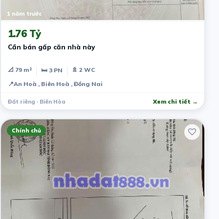
1 năm trước
1.76 Tỷ
Cần bán gấp căn nhà này
📐 79 m²
🚿 2 WC
🛏 3 PN
📍
An Hoà , Biên Hoà , Đồng Nai
Đất riêng · Biên Hòa
Xem chi tiết →
Chính chủ