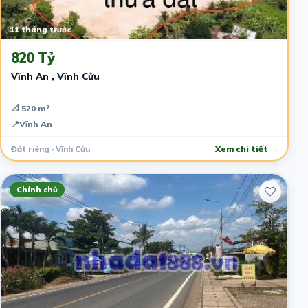
11 tháng trước
820 Tỷ
Vĩnh An , Vĩnh Cửu
📐 520 m²
📍
Vĩnh An
Đất riêng · Vĩnh Cửu
Xem chi tiết →
Chính chủ