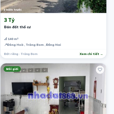
1 năm trước
3 Tỷ
Bán đất thổ cư
📐 140 m²
📍
Đông Hoà , Trảng Bom , Đồng Nai
Đất riêng · Trảng Bom
Xem chi tiết →
Môi giới