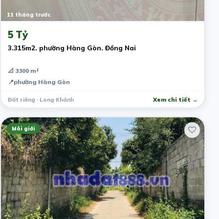
11 tháng trước
5 Tỷ
3.315m2. phường Hàng Gòn. Đồng Nai
📐 3300 m²
📍
phường Hàng Gòn
Đất riêng · Long Khánh
Xem chi tiết →
Môi giới