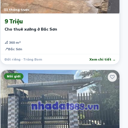
11 tháng trước
9 Triệu
Cho thuê xưởng ở Bắc Sơn
📐 360 m²
📍
Bắc Sơn
Đất riêng · Trảng Bom
Xem chi tiết →
Môi giới