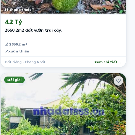
11 tháng trước
4.2 Tỷ
2650.2m2 đất vườn trai cây.
📐 2650.2 m²
📍
xuân thiện
Đất riêng · Thống Nhất
Xem chi tiết →
Môi giới