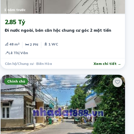
1 năm trước
2.85 Tỷ
Đi nước ngoài, bán căn hộc chung cư góc 2 mặt tiền
📐 48 m²
🚿 1 WC
🛏 2 PN
📍
Lê Thị Vân
Căn hộ/Chung cư · Biên Hòa
Xem chi tiết →
Chính chủ