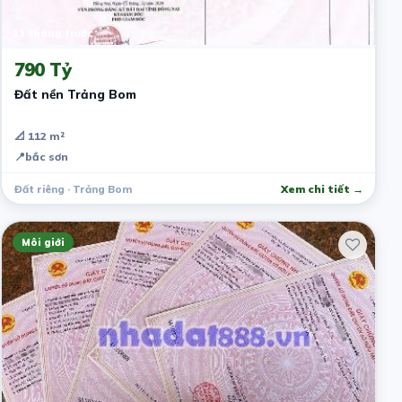
11 tháng trước
790 Tỷ
Đất nền Trảng Bom
📐 112 m²
📍
bắc sơn
Đất riêng · Trảng Bom
Xem chi tiết →
Môi giới