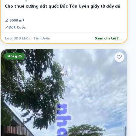
Cho thuê xưởng đất quốc Bắc Tân Uyên giấy tờ đầy đủ
📐 5000 m²
📍
Đất Cuốc
Loại BĐS khác · Tân Uyên
Xem chi tiết →
Môi giới