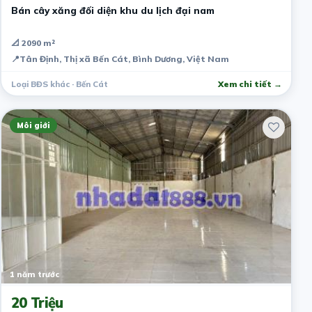
Bán cây xăng đối diện khu du lịch đại nam
📐 2090 m²
📍
Tân Định, Thị xã Bến Cát, Bình Dương, Việt Nam
Loại BĐS khác · Bến Cát
Xem chi tiết →
Môi giới
1 năm trước
20 Triệu