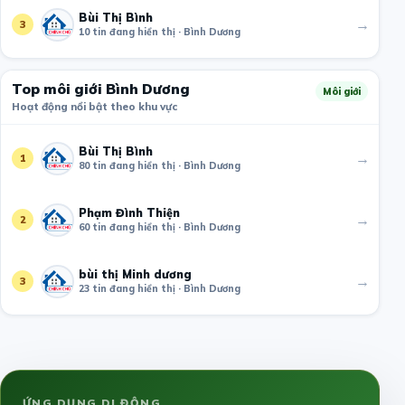
Bùi Thị Bình
→
3
10 tin đang hiển thị · Bình Dương
Top môi giới Bình Dương
Môi giới
Hoạt động nổi bật theo khu vực
Bùi Thị Bình
→
1
80 tin đang hiển thị · Bình Dương
Phạm Đình Thiện
→
2
60 tin đang hiển thị · Bình Dương
bùi thị Minh dương
→
3
23 tin đang hiển thị · Bình Dương
ỨNG DỤNG DI ĐỘNG