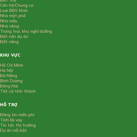
Căn hộ/Chung cư
Loại BĐS khác
Nhà mặt phố
Nhà mẫu
Nhà riêng
Trang trại, khu nghỉ dưỡng
Đất nền dự án
Đất riêng
KHU VỰC
Hồ Chí Minh
Hà Nội
Đà Nẵng
Bình Dương
Đồng Nai
Tất cả tỉnh thành
HỖ TRỢ
Đăng tin miễn phí
Tính lãi vay
Tin tức thị trường
Dự án nổi bật