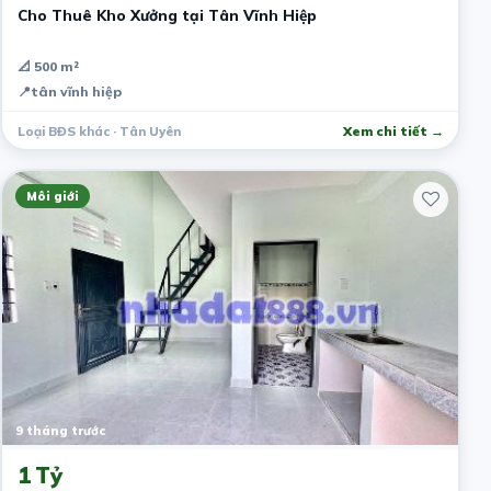
Cho Thuê Kho Xưởng tại Tân Vĩnh Hiệp
📐 500 m²
📍
tân vĩnh hiệp
Loại BĐS khác · Tân Uyên
Xem chi tiết →
Môi giới
9 tháng trước
1 Tỷ