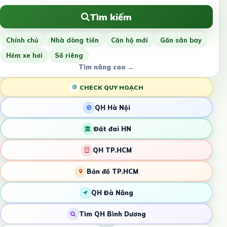
Tìm kiếm
Chính chủ
Nhà dòng tiền
Căn hộ mới
Gần sân bay
Hẻm xe hơi
Sổ riêng
Tìm nâng cao →
CHECK QUY HOẠCH
QH Hà Nội
Đất đai HN
QH TP.HCM
Bản đồ TP.HCM
QH Đà Nẵng
Tìm QH Bình Dương