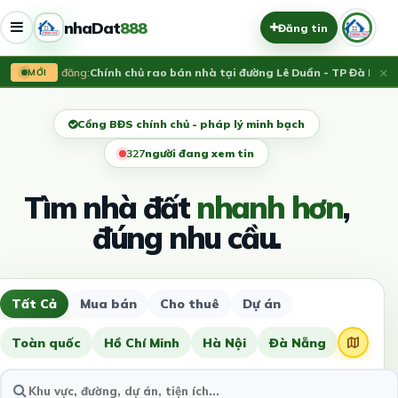
nhaDat
888
Đăng tin
×
Vừa đăng:
Chính chủ rao bán nhà tại đường Lê Duẩn - TP Đà Nẵng;
MỚI
Cổng BĐS chính chủ - pháp lý minh bạch
327
người đang xem tin
Tìm nhà đất
nhanh hơn
,
đúng nhu cầu.
Tất Cả
Mua bán
Cho thuê
Dự án
Toàn quốc
Hồ Chí Minh
Hà Nội
Đà Nẵng