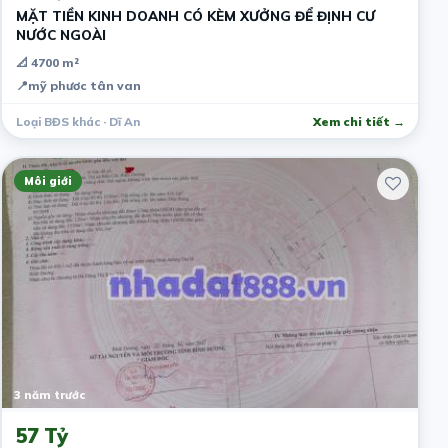
MẶT TIỀN KINH DOANH CÓ KÈM XƯỞNG ĐỂ ĐỊNH CƯ
NƯỚC NGOÀI
📐 4700 m²
📍
mỹ phươc tân van
Loại BĐS khác · Dĩ An
Xem chi tiết →
Môi giới
3 năm trước
57 Tỷ