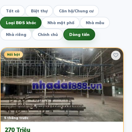
Tất cả
Biệt thự
Căn hộ/Chung cư
Loại BĐS khác
Nhà mặt phố
Nhà mẫu
Nhà riêng
Chính chủ
Dòng tiền
Nổi bật
5 tháng trước
270 Triệu