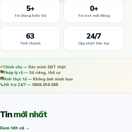
5+
0+
Tin đang hiển thị
Tin hot mới đăng
63
24/7
Tỉnh thành
Cập nhật liên tục
✅
Chính chủ
— Xác minh SĐT thật
🛡️
Pháp lý rõ
— Sổ riêng, thổ cư
📷
Ảnh thực tế
— Không ảnh minh họa
📞
Hỗ trợ 24/7
— 0866.058.088
Tin
mới nhất
Xem tất cả →