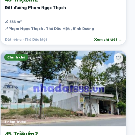
Đất đường Phạm Ngọc Thạch
📐 533 m²
📍
Phạm Ngọc Thạch . Thủ Dầu Một , Bình Dương
Đất riêng · Thủ Dầu Một
Xem chi tiết →
Chính chủ
4 năm trước
45 Triệu/m2