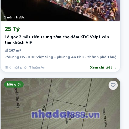
1 năm trước
25 Tỷ
Lô góc 2 mặt tiền trung tâm chợ đêm KDC Vsip1 cần
tìm khách VIP
📐 267 m²
📍
đường D5 - KDC Việt Sing - phường An Phú - thành phố Thuận An -
Nhà mặt phố · Thuận An
Xem chi tiết →
Môi giới