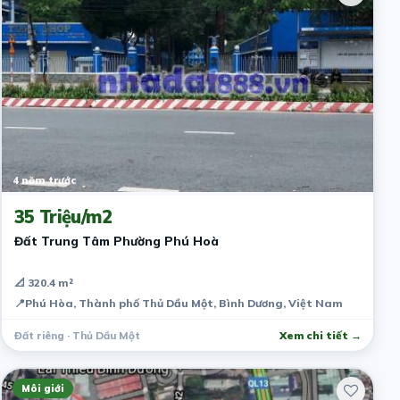
4 năm trước
35 Triệu/m2
Đất Trung Tâm Phường Phú Hoà
📐 320.4 m²
📍
Phú Hòa, Thành phố Thủ Dầu Một, Bình Dương, Việt Nam
Đất riêng · Thủ Dầu Một
Xem chi tiết →
Môi giới