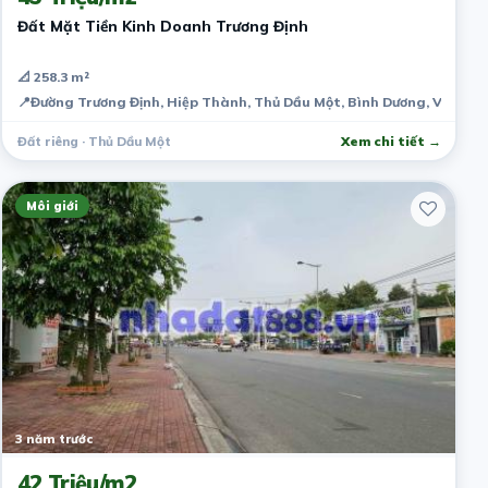
Đất Mặt Tiền Kinh Doanh Trương Định
📐 258.3 m²
📍
Đường Trương Định, Hiệp Thành, Thủ Dầu Một, Bình Dương, Việt N
Đất riêng · Thủ Dầu Một
Xem chi tiết →
Môi giới
3 năm trước
42 Triệu/m2