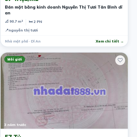
Bán mặt bằng kinh doanh Nguyễn Thị Tươi Tân Bình dĩ
an
📐 90.7 m²
🛏 2 PN
📍
nguyễn thị tươi
Nhà mặt phố · Dĩ An
Xem chi tiết →
Môi giới
3 năm trước