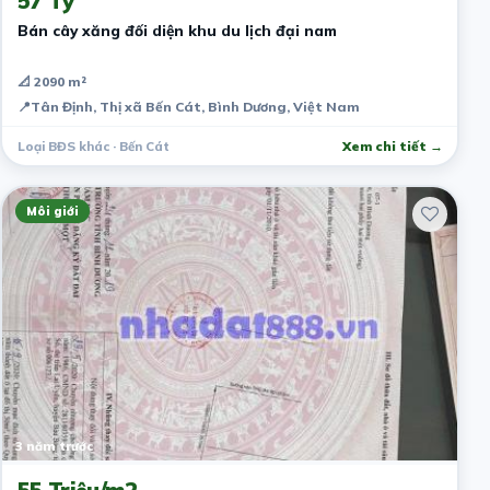
57 Tỷ
Bán cây xăng đối diện khu du lịch đại nam
📐 2090 m²
📍
Tân Định, Thị xã Bến Cát, Bình Dương, Việt Nam
Loại BĐS khác · Bến Cát
Xem chi tiết →
Môi giới
3 năm trước