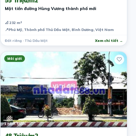
55 Triệu/m2
Mặt tiền đường Hùng Vương thành phố mới
📐 232 m²
📍
Phú Mỹ, Thành phố Thủ Dầu Một, Bình Dương, Việt Nam
Đất riêng · Thủ Dầu Một
Xem chi tiết →
Môi giới
1 năm trước
48 Triệu/m2