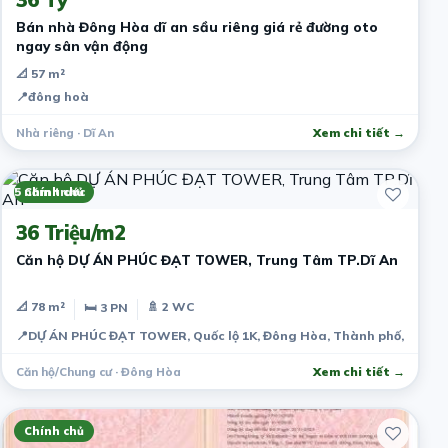
Bán nhà Đông Hòa dĩ an sầu riêng giá rẻ đường oto
ngay sân vận động
📐 57 m²
📍
đông hoà
Nhà riêng · Dĩ An
Xem chi tiết →
5 năm trước
Chính chủ
36 Triệu/m2
Căn hộ DỰ ÁN PHÚC ĐẠT TOWER, Trung Tâm TP.Dĩ An
📐 78 m²
🚿 2 WC
🛏 3 PN
📍
DỰ ÁN PHÚC ĐẠT TOWER, Quốc lộ 1K, Đông Hòa, Thành phố, Bình 
Căn hộ/Chung cư · Đông Hòa
Xem chi tiết →
Chính chủ