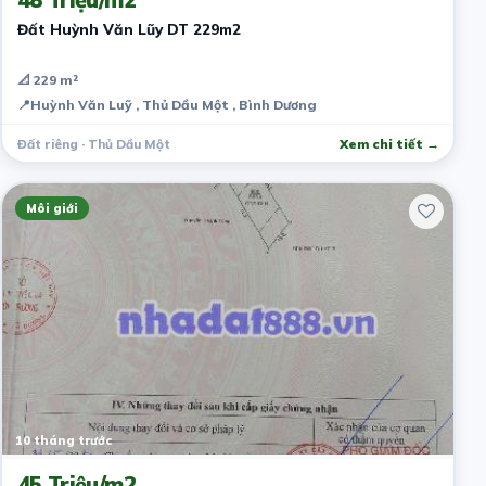
Đất Huỳnh Văn Lũy DT 229m2
📐 229 m²
📍
Huỳnh Văn Luỹ , Thủ Dầu Một , Bình Dương
Đất riêng · Thủ Dầu Một
Xem chi tiết →
Môi giới
10 tháng trước
45 Triệu/m2