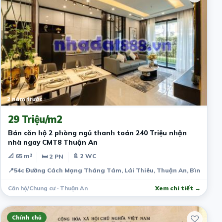
2 năm trước
29 Triệu/m2
Bán căn hộ 2 phòng ngủ thanh toán 240 Triệu nhận
nhà ngay CMT8 Thuận An
📐 65 m²
🚿 2 WC
🛏 2 PN
📍
54c Đường Cách Mạng Tháng Tám, Lái Thiêu, Thuận An, Bình Dươn
Căn hộ/Chung cư · Thuận An
Xem chi tiết →
Chính chủ