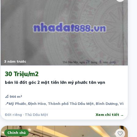
3 năm trước
30 Triệu/m2
bán lô đất góc 2 mặt tiền lớn mỷ phước tân vạn
📐 944 m²
📍
Mỹ Phước, Định Hòa, Thành phố Thủ Dầu Một, Bình Dương, Việt Na
Đất riêng · Thủ Dầu Một
Xem chi tiết →
Chính chủ