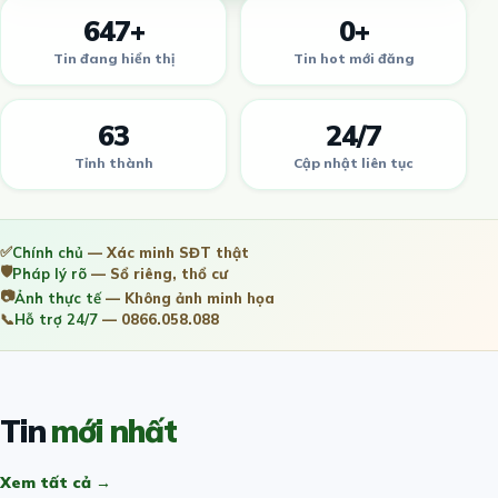
647+
0+
Tin đang hiển thị
Tin hot mới đăng
63
24/7
Tỉnh thành
Cập nhật liên tục
✅
Chính chủ
— Xác minh SĐT thật
🛡️
Pháp lý rõ
— Sổ riêng, thổ cư
📷
Ảnh thực tế
— Không ảnh minh họa
📞
Hỗ trợ 24/7
— 0866.058.088
Tin
mới nhất
Xem tất cả →