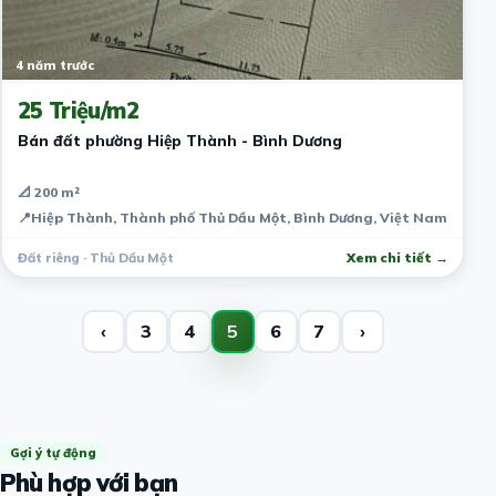
4 năm trước
25 Triệu/m2
Bán đất phường Hiệp Thành - Bình Dương
📐 200 m²
📍
Hiệp Thành, Thành phố Thủ Dầu Một, Bình Dương, Việt Nam
Đất riêng · Thủ Dầu Một
Xem chi tiết →
‹
3
4
5
6
7
›
Gợi ý tự động
Phù hợp với bạn