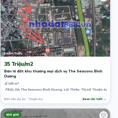
5 năm trước
35 Triệu/m2
Bán lô đất khu thương mại dịch vụ The Seasons Bình
Dương
📐 105 m²
📍
BQL DA The Seasons Binh Duong, Lái Thiêu, Thị xã Thuận An, Bình
Đất nền dự án · Thuận An
Xem chi tiết →
Môi giới