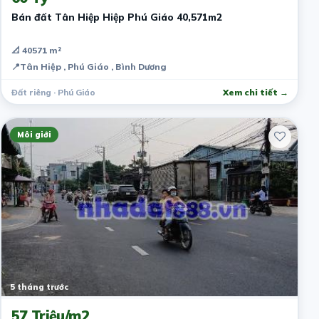
Bán đất Tân Hiệp Hiệp Phú Giáo 40,571m2
📐 40571 m²
📍
Tân Hiệp , Phú Giáo , Bình Dương
Đất riêng · Phú Giáo
Xem chi tiết →
Môi giới
5 tháng trước
57 Triệu/m2