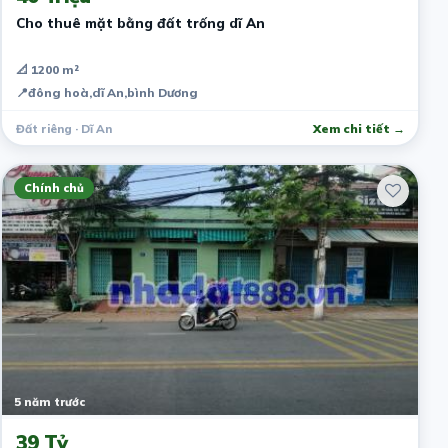
Cho thuê mặt bằng đất trống dĩ An
📐 1200 m²
📍
đông hoà,dĩ An,bình Dương
Đất riêng · Dĩ An
Xem chi tiết →
Chính chủ
5 năm trước
39 Tỷ