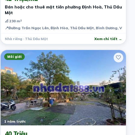
Bán hoặc cho thuê mặt tiền phường Định Hoà, Thủ Dầu
Một
📐 230 m²
📍
Đường Trần Ngọc Lên, Định Hòa, Thủ Dầu Một, Bình Dương, Việt N
Nhà riêng · Thủ Dầu Một
Xem chi tiết →
Môi giới
1 năm trước
40 Triệu