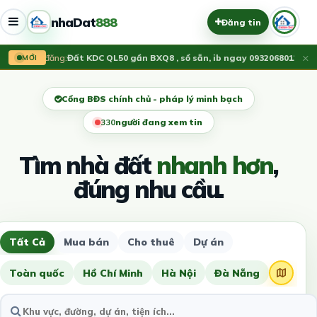
nhaDat
888
Đăng tin
×
Vừa đăng:
Đất KDC QL50 gần BXQ8 , sổ sẵn, ib ngay 0932068012
1.55 T
MỚI
Cổng BĐS chính chủ - pháp lý minh bạch
328
người đang xem tin
Tìm nhà đất
nhanh hơn
,
đúng nhu cầu.
Tất Cả
Mua bán
Cho thuê
Dự án
Toàn quốc
Hồ Chí Minh
Hà Nội
Đà Nẵng