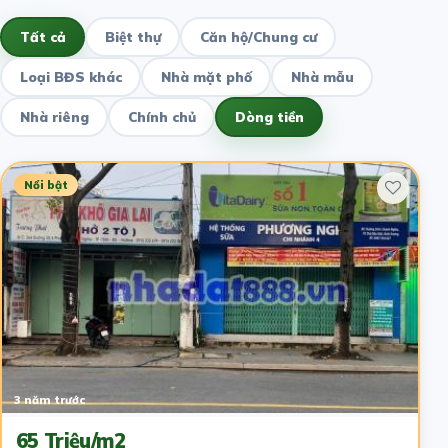
Tất cả
Biệt thự
Căn hộ/Chung cư
Loại BĐS khác
Nhà mặt phố
Nhà mẫu
Nhà riêng
Chính chủ
Dòng tiền
Nổi bật
3 năm trước
65 Triệu/m2