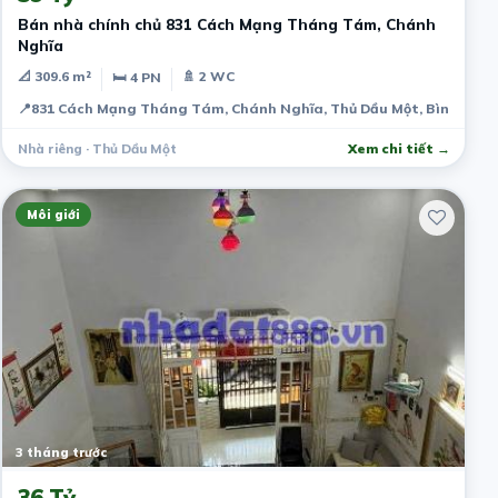
Bán nhà chính chủ 831 Cách Mạng Tháng Tám, Chánh
Nghĩa
📐 309.6 m²
🚿 2 WC
🛏 4 PN
📍
831 Cách Mạng Tháng Tám, Chánh Nghĩa, Thủ Dầu Một, Bình Dươn
Nhà riêng · Thủ Dầu Một
Xem chi tiết →
Môi giới
3 tháng trước
36 Tỷ