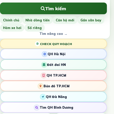
Tìm kiếm
Chính chủ
Nhà dòng tiền
Căn hộ mới
Gần sân bay
Hẻm xe hơi
Sổ riêng
Tìm nâng cao →
CHECK QUY HOẠCH
QH Hà Nội
Đất đai HN
QH TP.HCM
Bản đồ TP.HCM
QH Đà Nẵng
Tìm QH Bình Dương