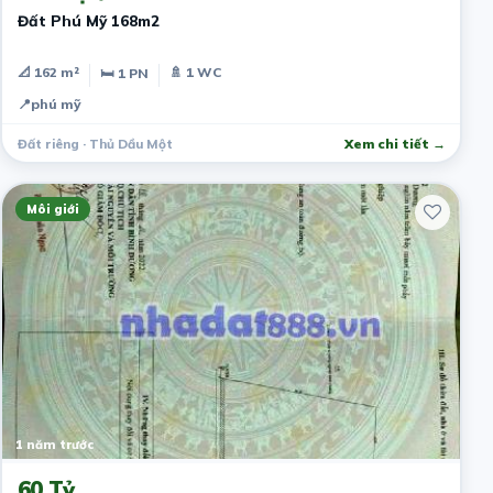
Đất Phú Mỹ 168m2
📐 162 m²
🚿 1 WC
🛏 1 PN
📍
phú mỹ
Đất riêng · Thủ Dầu Một
Xem chi tiết →
Môi giới
1 năm trước
60 Tỷ