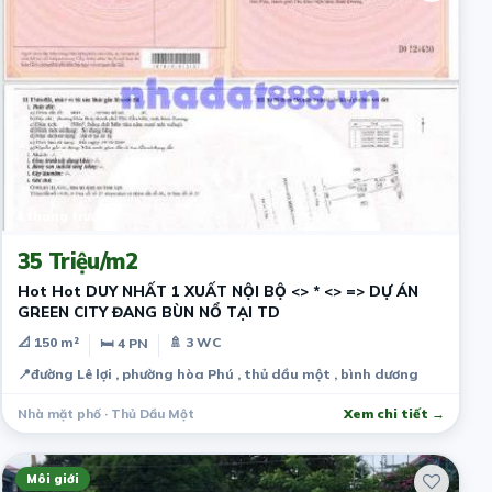
4 tháng trước
35 Triệu/m2
Hot Hot DUY NHẤT 1 XUẤT NỘI BỘ <> * <> => DỰ ÁN
GREEN CITY ĐANG BÙN NỔ TẠI TD
📐 150 m²
🚿 3 WC
🛏 4 PN
📍
đường Lê lợi , phường hòa Phú , thủ dầu một , bình dương
Nhà mặt phố · Thủ Dầu Một
Xem chi tiết →
Môi giới