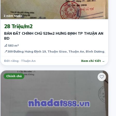
2 năm trước
28 Triệu/m2
BÁN ĐẤT CHÍNH CHỦ 529m2 HƯNG ĐỊNH TP THUẬN AN
BD
📐 583 m²
📍
309 Đường Hưng Định 19, Thuận Giao, Thuận An, Bình Dương, Việt
Đất riêng · Thuận An
Xem chi tiết →
Chính chủ