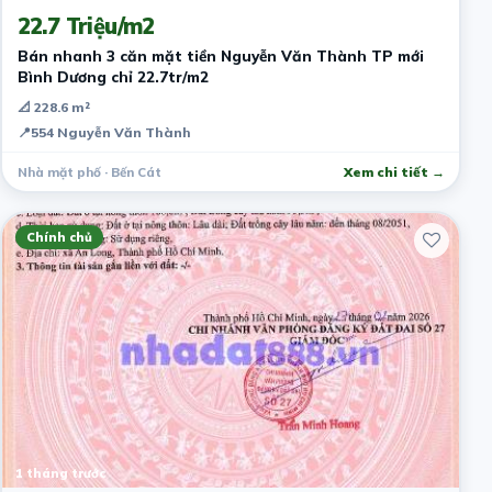
22.7 Triệu/m2
Bán nhanh 3 căn mặt tiền Nguyễn Văn Thành TP mới
Bình Dương chỉ 22.7tr/m2
📐 228.6 m²
📍
554 Nguyễn Văn Thành
Nhà mặt phố · Bến Cát
Xem chi tiết →
Chính chủ
1 tháng trước