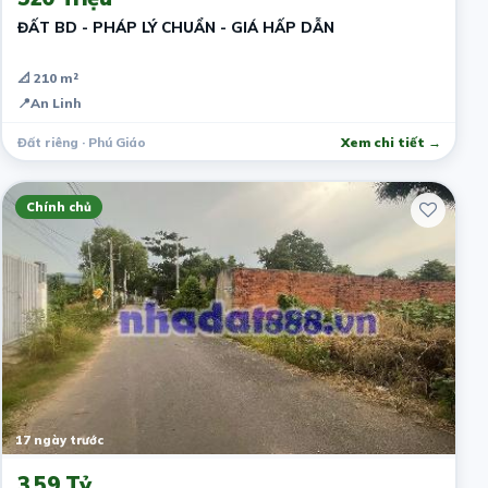
ĐẤT BD - PHÁP LÝ CHUẨN - GIÁ HẤP DẪN
📐 210 m²
📍
An Linh
Đất riêng · Phú Giáo
Xem chi tiết →
Chính chủ
17 ngày trước
3.59 Tỷ