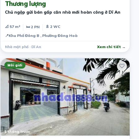
Thương lượng
Chủ ngộp gửi bán gấp căn nhà mới hoàn công ở Dĩ An
📐 57 m²
🚿 2 WC
🛏 2 PN
📍
Khu Phố Đông B , Phường Đông Hoà
Nhà mặt phố · Dĩ An
Xem chi tiết →
Môi giới
1 tháng trước