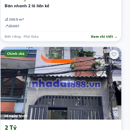
Bán nhanh 2 lô liền kề
📐 260.5 m²
📍
dh507
Đất riêng · Phú Giáo
Xem chi tiết →
Chính chủ
26 ngày trước
2 Tỷ