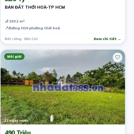
BÁN ĐẤT THỚI HOÀ-TP HCM
📐 103.2 m²
📍
đường H26 phường thới hoà
Đất riêng · Bến Cát
Xem chi tiết →
Môi giới
17 ngày trước
490 Triệu