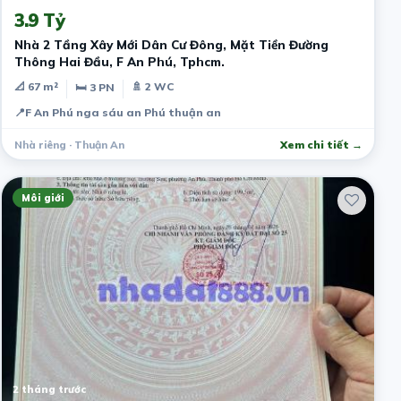
3.9 Tỷ
Nhà 2 Tầng Xây Mới Dân Cư Đông, Mặt Tiền Đường
Thông Hai Đầu, F An Phú, Tphcm.
📐 67 m²
🚿 2 WC
🛏 3 PN
📍
F An Phú nga sáu an Phú thuận an
Nhà riêng · Thuận An
Xem chi tiết →
Môi giới
2 tháng trước