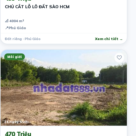
CHỦ CẮT LỖ LÔ ĐẤT SÀO HCM
📐 4004 m²
📍
Phú Giáo
Đất riêng · Phú Giáo
Xem chi tiết →
Môi giới
24 ngày trước
470 Triệu