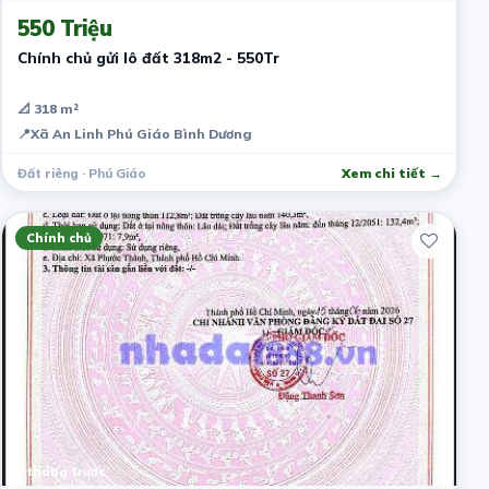
550 Triệu
Chính chủ gửi lô đất 318m2 - 550Tr
📐 318 m²
📍
Xã An Linh Phú Giáo Bình Dương
Đất riêng · Phú Giáo
Xem chi tiết →
Chính chủ
1 tháng trước