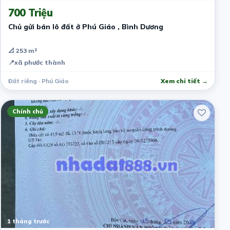
700 Triệu
Chủ gửi bán lô đất ở Phú Giáo , Bình Dương
📐 253 m²
📍
xã phước thành
Đất riêng · Phú Giáo
Xem chi tiết →
Chính chủ
1 tháng trước