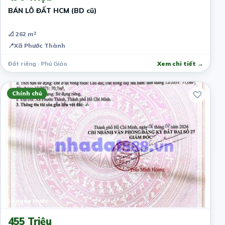
BÁN LÔ ĐẤT HCM (BD cũ)
📐 262 m²
📍
Xã Phước Thành
Đất riêng · Phú Giáo
Xem chi tiết →
Chính chủ
25 ngày trước
455 Triệu