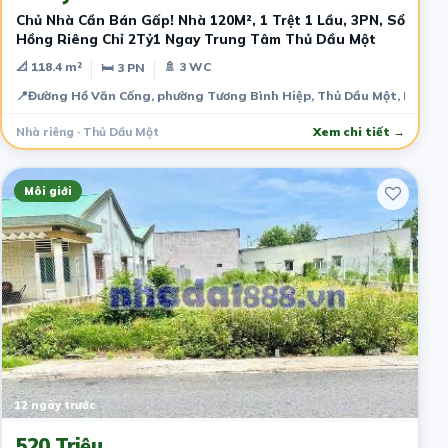
Chủ Nhà Cần Bán Gấp! Nhà 120M², 1 Trệt 1 Lầu, 3PN, Sổ
Hồng Riêng Chỉ 2Tỷ1 Ngay Trung Tâm Thủ Dầu Một
📐 118.4 m²
🚿 3 WC
🛏 3 PN
📍
Đường Hồ Văn Cống, phường Tương Bình Hiệp, Thủ Dầu Một, Bình D
Nhà riêng · Thủ Dầu Một
Xem chi tiết →
Môi giới
12 ngày trước
520 Triệu