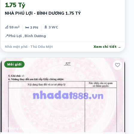
1.75 Tỷ
NHÀ PHÚ LỢI - BÌNH DƯƠNG 1.75 TỶ
📐 59 m²
🚿 3 WC
🛏 3 PN
📍
Phú Lợi , Binh Dương
Nhà mặt phố · Thủ Dầu Một
Xem chi tiết →
Môi giới
1 tháng trước