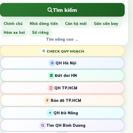
Tìm kiếm
Chính chủ
Nhà dòng tiền
Căn hộ mới
Gần sân bay
Hẻm xe hơi
Sổ riêng
Tìm nâng cao →
CHECK QUY HOẠCH
QH Hà Nội
Đất đai HN
QH TP.HCM
Bản đồ TP.HCM
QH Đà Nẵng
Tìm QH Bình Dương