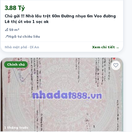
3.88 Tỷ
Chủ gửi !!! Nhà lầu trệt 60m Đường nhụa 6m Vao đường
Lê thị út vào 1 sẹc ak
📐 59 m²
📍
Ngã tư chiêu liêu
Nhà mặt phố · Dĩ An
Xem chi tiết →
Chính chủ
1 tháng trước