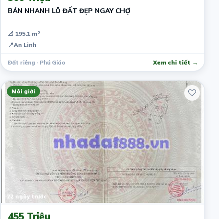
BÁN NHANH LÔ ĐẤT ĐẸP NGAY CHỢ
📐 195.1 m²
📍
An Linh
Đất riêng · Phú Giáo
Xem chi tiết →
Môi giới
22 ngày trước
455 Triệu