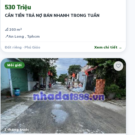
530 Triệu
CẦN TIỀN TRẢ NỢ BÁN NHANH TRONG TUẦN
📐 203 m²
📍
An Long , Tphcm
Đất riêng · Phú Giáo
Xem chi tiết →
Môi giới
2 tháng trước