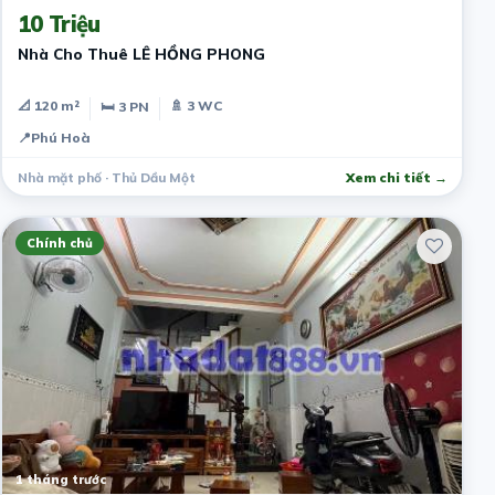
10 Triệu
Nhà Cho Thuê LÊ HỒNG PHONG
📐 120 m²
🚿 3 WC
🛏 3 PN
📍
Phú Hoà
Nhà mặt phố · Thủ Dầu Một
Xem chi tiết →
Chính chủ
1 tháng trước