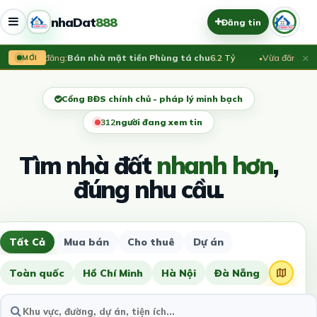
nhaDat
888
Đăng tin
×
Vừa đăng:
Bán nhà mặt tiền Phùng tá chu
6.2 Tỷ
Vừa đăng:
LẠC 
MỚI
Cổng BĐS chính chủ - pháp lý minh bạch
308
người đang xem tin
Tìm nhà đất
nhanh hơn
,
đúng nhu cầu.
Tất Cả
Mua bán
Cho thuê
Dự án
Toàn quốc
Hồ Chí Minh
Hà Nội
Đà Nẵng