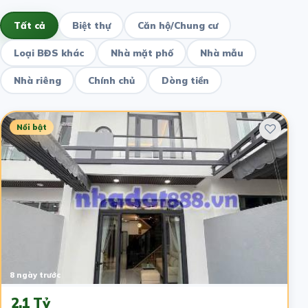
Tất cả
Biệt thự
Căn hộ/Chung cư
Loại BĐS khác
Nhà mặt phố
Nhà mẫu
Nhà riêng
Chính chủ
Dòng tiền
Nổi bật
8 ngày trước
2.1 Tỷ