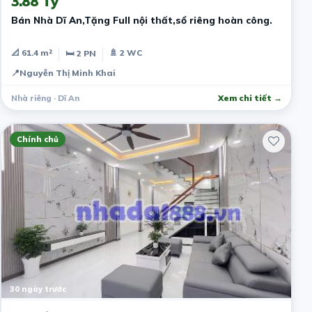
3.88 Tỷ
Bán Nhà Dĩ An,Tặng Full nội thất,sổ riêng hoàn công.
📐 61.4 m²
🚿 2 WC
🛏 2 PN
📍
Nguyễn Thị Minh Khai
Nhà riêng · Dĩ An
Xem chi tiết →
Chính chủ
30 ngày trước