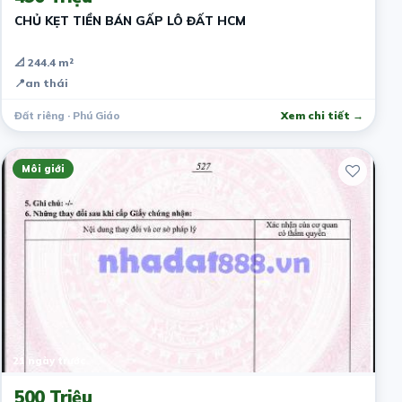
CHỦ KẸT TIỀN BÁN GẤP LÔ ĐẤT HCM
📐 244.4 m²
📍
an thái
Đất riêng · Phú Giáo
Xem chi tiết →
Môi giới
21 ngày trước
500 Triệu