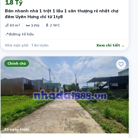
1.8 Tỷ
Bán nhanh nhà 1 trệt 1 lầu 1 sân thượng rẻ nhất chợ
đêm Uyên Hưng chỉ từ 1ty8
📐 63 m²
🚿 2 WC
🛏 3 PN
📍
đường tố hữu
Nhà mặt phố · Tân Uyên
Xem chi tiết →
Chính chủ
30 ngày trước