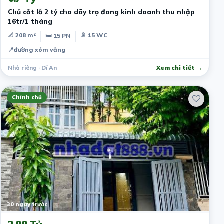
Chủ cắt lỗ 2 tỷ cho dãy trọ đang kinh doanh thu nhập
16tr/1 tháng
📐 208 m²
🚿 15 WC
🛏 15 PN
📍
đường xóm vắng
Nhà riêng · Dĩ An
Xem chi tiết →
Chính chủ
30 ngày trước