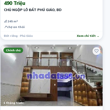
490 Triệu
CHỦ NGỘP LÔ ĐẤT PHÚ GIÁO, BD
📐 245 m²
📍
chợ an thái
Đất riêng · Phú Giáo
Xem chi tiết →
Chính chủ
1 tháng trước