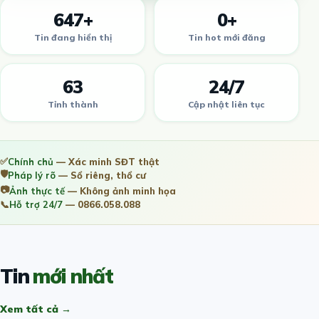
647+
0+
Tin đang hiển thị
Tin hot mới đăng
63
24/7
Tỉnh thành
Cập nhật liên tục
✅
Chính chủ
— Xác minh SĐT thật
🛡️
Pháp lý rõ
— Sổ riêng, thổ cư
📷
Ảnh thực tế
— Không ảnh minh họa
📞
Hỗ trợ 24/7
— 0866.058.088
Tin
mới nhất
Xem tất cả →