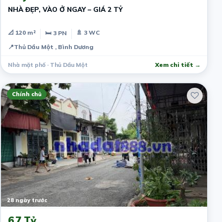
NHÀ ĐẸP, VÀO Ở NGAY – GIÁ 2 TỶ
📐 120 m²
🚿 3 WC
🛏 3 PN
📍
Thủ Dầu Một , Bình Dương
Nhà mặt phố · Thủ Dầu Một
Xem chi tiết →
Chính chủ
28 ngày trước
6.7 Tỷ