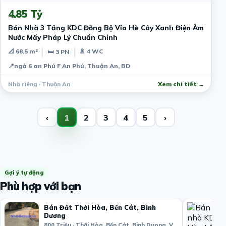
4.85 Tỷ
Bán Nhà 3 Tầng KDC Đồng Bộ Vỉa Hè Cây Xanh Điện Âm
Nước Mấy Pháp Lý Chuẩn Chỉnh
📐 68.5 m²
🚿 4 WC
🛏 3 PN
📍
ngả 6 an Phú F An Phú, Thuận An, BD
Nhà riêng · Thuận An
Xem chi tiết →
‹
1
2
3
4
5
›
Gợi ý tự động
Phù hợp với bạn
Bán Đất Thới Hòa, Bến Cát, Binh
Dương
800 Triệu · Thới Hòa, Bến Cát, Binh Duong, Vietnam