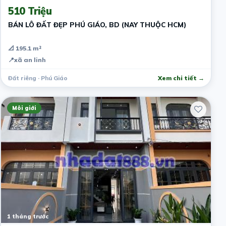
510 Triệu
BÁN LÔ ĐẤT ĐẸP PHÚ GIÁO, BD (NAY THUỘC HCM)
📐 195.1 m²
📍
xã an linh
Đất riêng · Phú Giáo
Xem chi tiết →
Môi giới
1 tháng trước