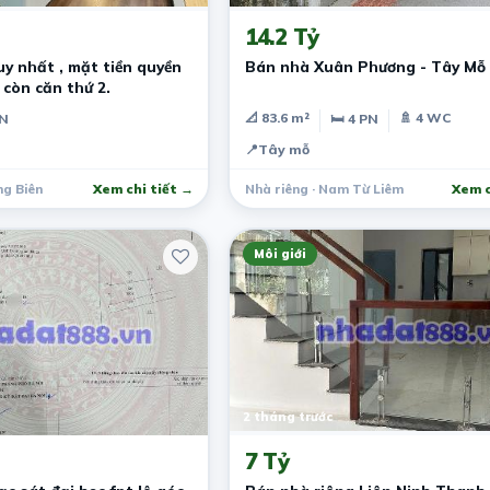
14.2 Tỷ
y nhất , mặt tiền quyền
Bán nhà Xuân Phương - Tây Mỗ
 còn căn thứ 2.
📐 83.6 m²
🚿 4 WC
PN
🛏 4 PN
📍
Tây mỗ
ng Biên
Xem chi tiết →
Nhà riêng · Nam Từ Liêm
Xem c
Môi giới
2 tháng trước
7 Tỷ