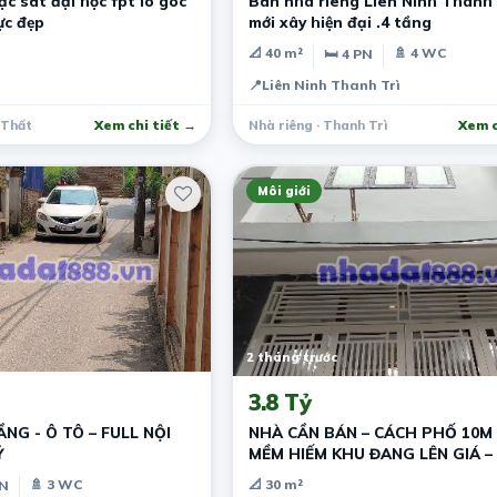
c sát đại học fpt lô góc
Bán nhà riêng Liên Ninh Thanh 
ực đẹp
mới xây hiện đại .4 tầng
📐 40 m²
🚿 4 WC
🛏 4 PN
g
📍
Liên Ninh Thanh Trì
 Thất
Xem chi tiết →
Nhà riêng · Thanh Trì
Xem c
Môi giới
2 tháng trước
3.8 Tỷ
ẦNG - Ô TÔ – FULL NỘI
NHÀ CẦN BÁN – CÁCH PHỐ 10M 
Ỷ
MỀM HIẾM KHU ĐANG LÊN GIÁ –
GIỮ TIỀN
🚿 3 WC
📐 30 m²
PN