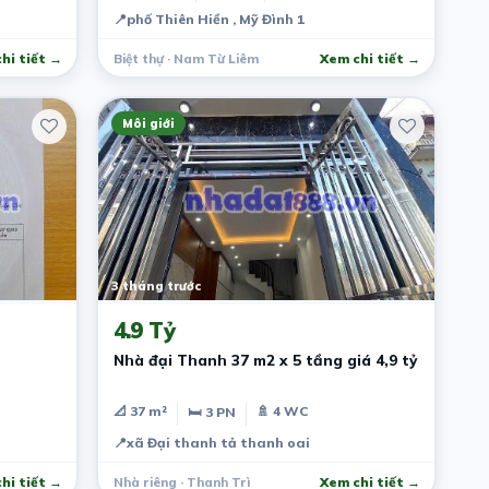
📍
phố Thiên Hiền , Mỹ Đình 1
hi tiết →
Biệt thự · Nam Từ Liêm
Xem chi tiết →
Môi giới
3 tháng trước
4.9 Tỷ
Nhà đại Thanh 37 m2 x 5 tầng giá 4,9 tỷ
📐 37 m²
🚿 4 WC
🛏 3 PN
📍
xã Đại thanh tả thanh oai
hi tiết →
Nhà riêng · Thanh Trì
Xem chi tiết →