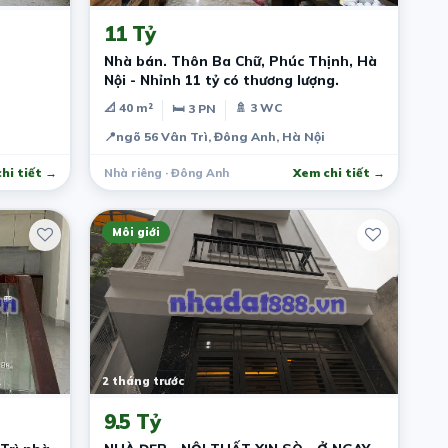
11 Tỷ
Nhà bán. Thôn Ba Chữ, Phúc Thịnh, Hà
Nội - Nhỉnh 11 tỷ có thương lượng.
📐 40 m²
🚿 3 WC
🛏 3 PN
📍
ngõ 56 Vân Trì, Đông Anh, Hà Nội
hi tiết →
Nhà riêng · Đông Anh
Xem chi tiết →
Môi giới
2 tháng trước
9.5 Tỷ