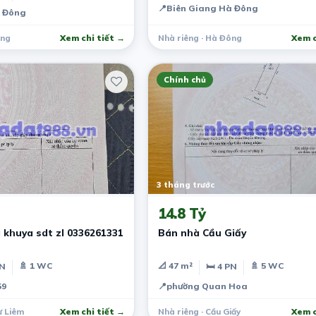
📍
Biên Giang Hà Đông
à Đông
ông
Xem chi tiết →
Nhà riêng · Hà Đông
Xem c
Chính chủ
3 tháng trước
14.8 Tỷ
 khuya sdt zl 0336261331
Bán nhà Cầu Giấy
🚿 1 WC
📐 47 m²
🚿 5 WC
PN
🛏 4 PN
59
📍
phường Quan Hoa
ừ Liêm
Xem chi tiết →
Nhà riêng · Cầu Giấy
Xem c