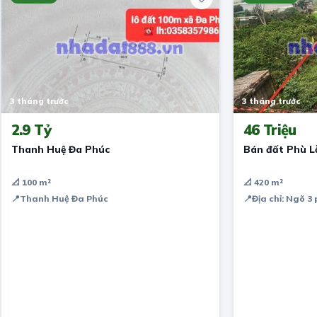
3 tháng trước
3 tháng trước
2.9 Tỷ
46 Triệu
Thanh Huệ Đa Phúc
Bán đất Phù Lỗ
📐 100 m²
📐 420 m²
📍
Thanh Huệ Đa Phúc
📍
Địa chỉ: Ngõ 3 