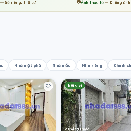
📷
— Sổ riêng, thổ cư
Ảnh thực tế
— Không ảnh 
ác
Nhà mặt phố
Nhà mẫu
Nhà riêng
Chính c
Môi giới
2 tháng trước