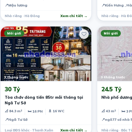
📍
Mậu lương
📍
Kiến Hưng , H
Nhà riêng · Hà Đông
Xem chi tiết →
Nhà riêng · Hà Đ
Môi giới
Môi giới
3 tháng trước
3 tháng trước
30 Tỷ
24.5 Tỷ
Tòa chdv dòng tiền 85tr mỗi tháng tại
Nhà phố dương
Ngã Tư Sở
📐 84.3 m²
🚿 16 WC
📐 43 m²
🛏 16 PN
🛏 3 
📍
Ngã Tư Sở
📍
ngõ77 số nhà 
Loại BĐS khác · Thanh Xuân
Xem chi tiết →
Nhà riêng · Bắc T