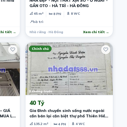
Trì nhà
NHÀ ĐẸP - NỘI THẤT XỊN SÒ - Ở NGAY -
GẦN OTO - HÀ TRÌ - HÀ ĐÔNG
📐 45 m²
🚿 8 WC
🛏 8 PN
📍
hà trì
hi tiết →
Nhà riêng · Hà Đông
Xem chi tiết →
Chính chủ
3 tháng trước
40 Tỷ
– GIÁ
Gia Đình chuyển sinh sống nước ngoài
 MUA LÀ
cần bán lại căn biệt thự phố Thiên Hiền
MĐ
📐 135.2 m²
🚿 4 WC
🛏 4 PN