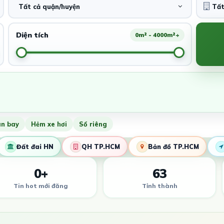
Tất cả quận/huyện
Diện tích
0m² - 4000m²+
ân bay
Hẻm xe hơi
Sổ riêng
Đất đai HN
QH TP.HCM
Bản đồ TP.HCM
0+
63
Tin hot mới đăng
Tỉnh thành