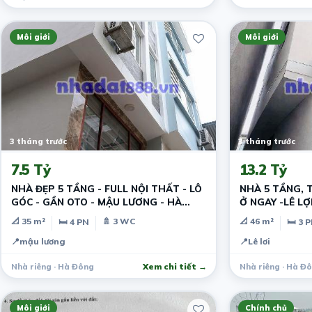
Môi giới
Môi giới
3 tháng trước
3 tháng trước
7.5 Tỷ
13.2 Tỷ
NHÀ ĐẸP 5 TẦNG - FULL NỘI THẤT - LÔ
NHÀ 5 TẦNG, 
GÓC - GẦN OTO - MẬU LƯƠNG - HÀ
Ở NGAY -LÊ L
ĐÔNG
📐 35 m²
🚿 3 WC
📐 46 m²
🛏 4 PN
🛏 3 
📍
mậu lương
📍
Lê lơi
Nhà riêng · Hà Đông
Xem chi tiết →
Nhà riêng · Hà Đ
Môi giới
Chính chủ