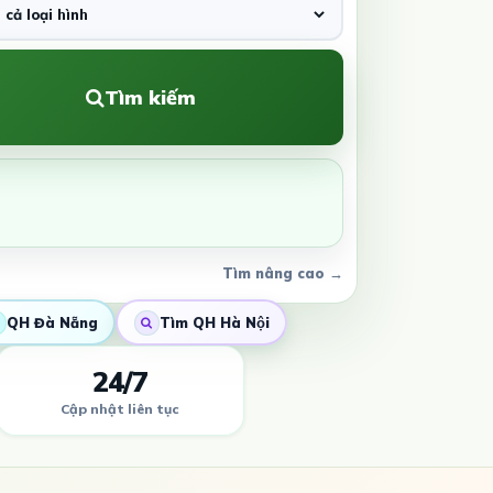
Tìm kiếm
Tìm nâng cao →
QH Đà Nẵng
Tìm QH Hà Nội
24/7
Cập nhật liên tục