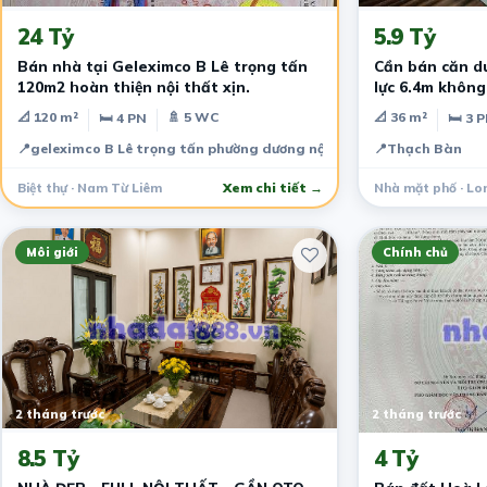
24 Tỷ
5.9 Tỷ
Bán nhà tại Geleximco B Lê trọng tấn
Cần bán căn du
120m2 hoàn thiện nội thất xịn.
lực 6.4m không
📐 120 m²
🚿 5 WC
📐 36 m²
🛏 4 PN
🛏 3 
📍
geleximco B Lê trọng tấn phường dương nội quận hà đông hà nội
📍
Thạch Bàn
Biệt thự · Nam Từ Liêm
Xem chi tiết →
Nhà mặt phố · Lo
Môi giới
Chính chủ
2 tháng trước
2 tháng trước
8.5 Tỷ
4 Tỷ