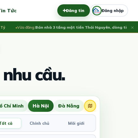
in Tức
Đăng tin
Đăng nhập
×
Vừa đăng:
Bán nhà 3 tầng mặt tiền Thái Nguyên, dòng tiền ổn định
 nhu cầu.
ồ Chí Minh
Hà Nội
Đà Nẵng
Tất cả
Chính chủ
Môi giới