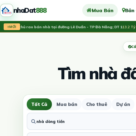
nhaDat
888
Mua Bán
Bản
hính chủ rao bán nhà tại đường Lê Duẩn - TP Đà Nẵng; DT 1
13.2 Tỷ
MỚI
Cổ
Tìm nhà đ
Tất Cả
Mua bán
Cho thuê
Dự án