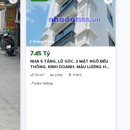
3 tháng trước
7.45 Tỷ
NHÀ 5 TẦNG. LÔ GÓC. 2 MẶT NGÕ ĐỀU
THÔNG. KINH DOANH. MẬU LƯƠNG HÀ
ĐÔNG
📐 33 m²
🚿 3 WC
🛏 3 PN
📍
mậu lương