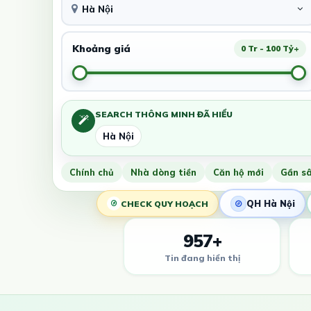
Hà Nội
Khoảng giá
0 Tr - 100 Tỷ+
SEARCH THÔNG MINH ĐÃ HIỂU
Hà Nội
Chính chủ
Nhà dòng tiền
Căn hộ mới
Gần s
QH Hà Nội
CHECK QUY HOẠCH
957+
Tin đang hiển thị