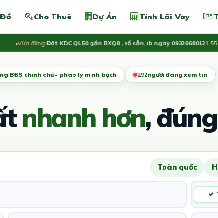
 Đồ
Cho Thuê
Dự Án
Tính Lãi Vay
T
Vừa đăng:
Đất KDC QL50 gần BXQ8 , sổ sẵn, ib ngay 0932068012
1.55 Tỷ
ng BĐS chính chủ - pháp lý minh bạch
290
người đang xem tin
ất
nhanh hơn
, đúng
Toàn quốc
H