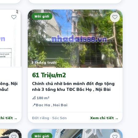
Môi giới
3 tháng trước
61 Triệu/m2
ông. Nội
Chính chủ nhờ bán mảnh đất đẹp tặng
mẫu!
nhà 3 tầng khu TĐC Bắc Hạ , Nội Bài
📐 180 m²
📍
Bac Ha , Noi Bai
hi tiết →
Đất riêng · Sóc Sơn
Xem chi tiết →
Môi giới