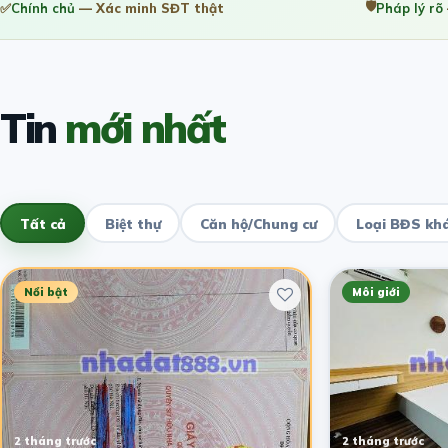
🛡️
✅
Chính chủ
— Xác minh SĐT thật
Pháp lý rõ
Tin
mới nhất
Tất cả
Biệt thự
Căn hộ/Chung cư
Loại BĐS kh
Nổi bật
Môi giới
2 tháng trước
2 tháng trước