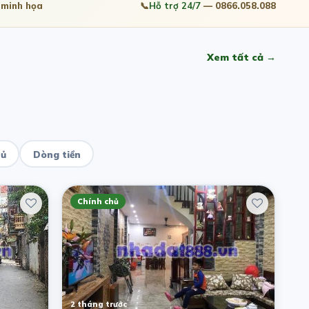
minh họa
📞
Hỗ trợ 24/7
— 0866.058.088
Xem tất cả →
hủ
Dòng tiền
Chính chủ
2 tháng trước