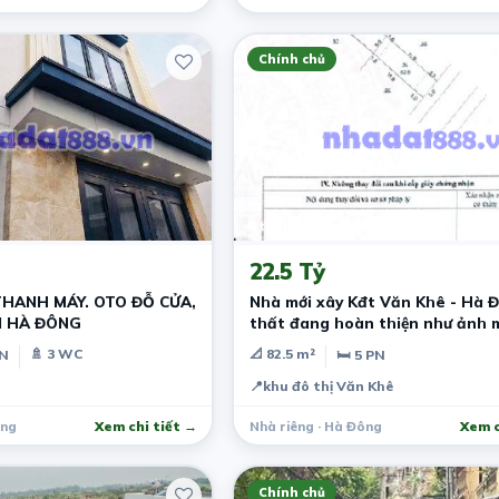
Chính chủ
3 tháng trước
22.5 Tỷ
THANH MÁY. OTO ĐỖ CỬA,
Nhà mới xây Kđt Văn Khê - Hà Đ
ỢI HÀ ĐÔNG
thất đang hoàn thiện như ảnh 
🚿 3 WC
📐 82.5 m²
PN
🛏 5 PN
📍
khu đô thị Văn Khê
ông
Xem chi tiết →
Nhà riêng · Hà Đông
Xem c
Chính chủ