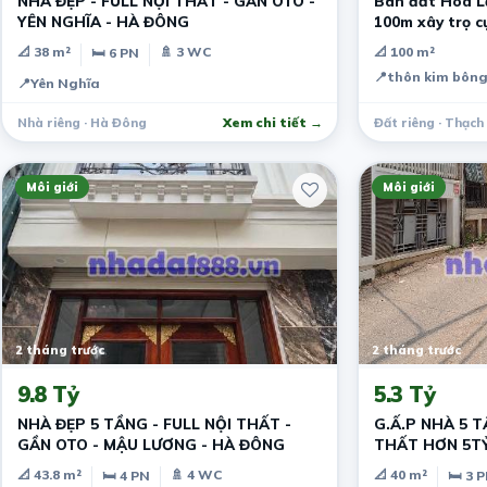
NHÀ ĐẸP - FULL NỘI THẤT - GẦN OTO -
Bán đất Hoà Lạ
YÊN NGHĨA - HÀ ĐÔNG
100m xây trọ c
📐 38 m²
🚿 3 WC
📐 100 m²
🛏 6 PN
📍
thôn kim bôn
📍
Yên Nghĩa
Nhà riêng · Hà Đông
Xem chi tiết →
Đất riêng · Thạch
Môi giới
Môi giới
2 tháng trước
2 tháng trước
9.8 Tỷ
5.3 Tỷ
NHÀ ĐẸP 5 TẦNG - FULL NỘI THẤT -
G.Ấ.P NHÀ 5 T
GẦN OTO - MẬU LƯƠNG - HÀ ĐÔNG
THẤT HƠN 5T
📐 43.8 m²
🚿 4 WC
📐 40 m²
🛏 4 PN
🛏 3 