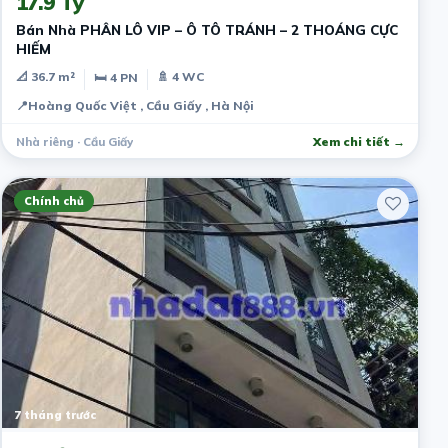
17.9 Tỷ
Bán Nhà PHÂN LÔ VIP – Ô TÔ TRÁNH – 2 THOÁNG CỰC
HIẾM
📐 36.7 m²
🚿 4 WC
🛏 4 PN
📍
Hoàng Quốc Việt , Cầu Giấy , Hà Nội
Nhà riêng · Cầu Giấy
Xem chi tiết →
Chính chủ
7 tháng trước