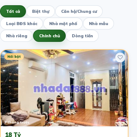
Tất cả
Biệt thự
Căn hộ/Chung cư
Loại BĐS khác
Nhà mặt phố
Nhà mẫu
Nhà riêng
Chính chủ
Dòng tiền
Nổi bật
7 tháng trước
18 Tỷ