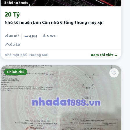
8 tháng trước
20 Tỷ
Nhà tôi muốn bán Căn nhà 6 tầng thang máy xịn
📐 40 m²
🚿 5 WC
🛏 4 PN
📍
cầu Lủ
Nhà mặt phố · Hoàng Mai
Xem chi tiết →
Chính chủ