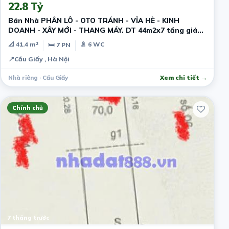
22.8 Tỷ
Bán Nhà PHÂN LÔ - OTO TRÁNH - VỈA HÈ - KINH
DOANH - XÂY MỚI - THANG MÁY. DT 44m2x7 tầng giá
22,8 tỷ
📐 41.4 m²
🚿 6 WC
🛏 7 PN
📍
Cầu Giấy , Hà Nội
Nhà riêng · Cầu Giấy
Xem chi tiết →
Chính chủ
7 tháng trước