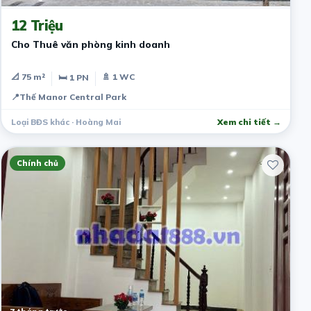
12 Triệu
Cho Thuê văn phòng kinh doanh
📐 75 m²
🚿 1 WC
🛏 1 PN
📍
Thế Manor Central Park
Loại BĐS khác · Hoàng Mai
Xem chi tiết →
Chính chủ