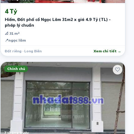
4 Tỷ
Hiếm, Đất phố cổ Ngọc Lâm 31m2 x giá 4.9 Tỷ (TL) -
pháp lý chuẩn
📐 31 m²
📍
ngọc lâm
Đất riêng · Long Biên
Xem chi tiết →
Chính chủ
7 tháng trước