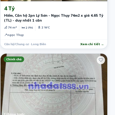
4 Tỷ
Hiếm, Căn hộ 2pn Lý Sơn - Ngọc Thụy 74m2 x giá 4.65 Tỷ
(TL) - duy nhất 1 căn
📐 74 m²
🚿 2 WC
🛏 2 PN
📍
ngọc Thụy
Căn hộ/Chung cư · Long Biên
Xem chi tiết →
Chính chủ
7 tháng trước