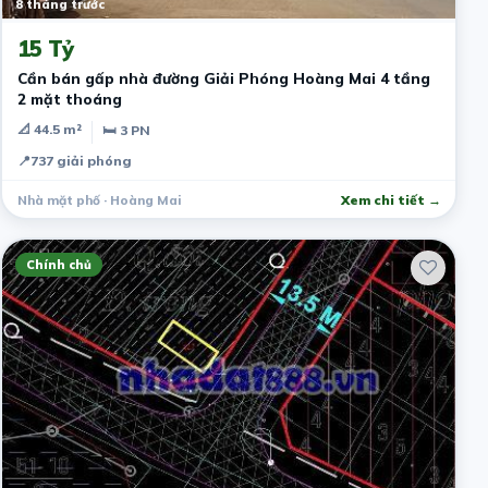
8 tháng trước
15 Tỷ
Cần bán gấp nhà đường Giải Phóng Hoàng Mai 4 tầng
2 mặt thoáng
📐 44.5 m²
🛏 3 PN
📍
737 giải phóng
Nhà mặt phố · Hoàng Mai
Xem chi tiết →
Chính chủ