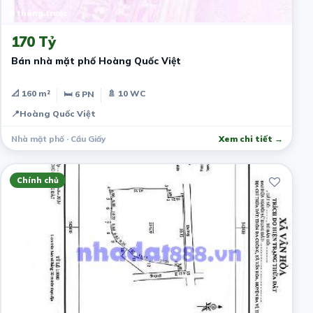
8 tháng trước
170 Tỷ
Bán nhà mặt phố Hoàng Quốc Việt
📐 160 m²
🚿 10 WC
🛏 6 PN
📍
Hoàng Quốc Việt
Nhà mặt phố · Cầu Giấy
Xem chi tiết →
Chính chủ