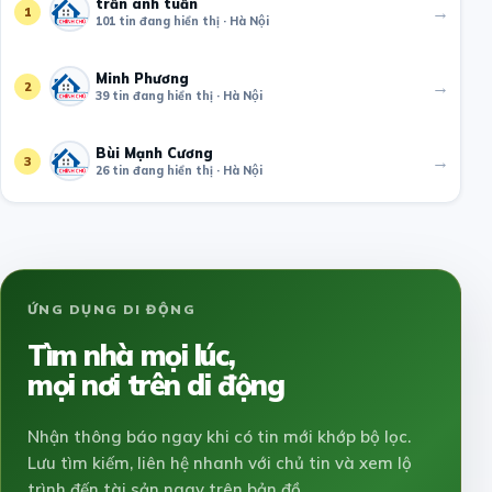
trần anh tuấn
→
1
101 tin đang hiển thị · Hà Nội
Minh Phương
→
2
39 tin đang hiển thị · Hà Nội
Bùi Mạnh Cương
→
3
26 tin đang hiển thị · Hà Nội
ỨNG DỤNG DI ĐỘNG
Tìm nhà mọi lúc,
mọi nơi trên di động
Nhận thông báo ngay khi có tin mới khớp bộ lọc.
Lưu tìm kiếm, liên hệ nhanh với chủ tin và xem lộ
trình đến tài sản ngay trên bản đồ.