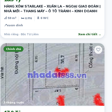
HÀNG XÓM STARLAKE – XUÂN LA – NGOẠI GIAO ĐOÀN |
NHÀ MỚI – THANG MÁY – Ô TÔ TRÁNH – KINH DOANH
📐 59 m²
🚿 6 WC
🛏 6 PN
📍
xuan dinh
Nhà riêng · Bắc Từ Liêm
Xem chi tiết →
Chính chủ
7 tháng trước