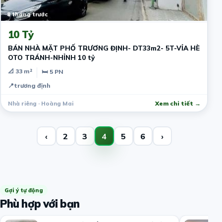
8 tháng trước
10 Tỷ
BÁN NHÀ MẶT PHỐ TRƯƠNG ĐỊNH- DT33m2- 5T-VỈA HÈ
OTO TRÁNH-NHỈNH 10 tỷ
📐 33 m²
🛏 5 PN
📍
trương định
Nhà riêng · Hoàng Mai
Xem chi tiết →
‹
2
3
4
5
6
›
Gợi ý tự động
Phù hợp với bạn