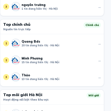
nguyễn trường
→
3
1 tin đang hiển thị · Hà Nội
Top chính chủ
Chính chủ
Nguồn tin trực tiếp
Quang Bds
→
1
20 tin đang hiển thị · Hà Nội
Minh Phương
→
2
15 tin đang hiển thị · Hà Nội
Thảo
→
3
13 tin đang hiển thị · Hà Nội
Top môi giới Hà Nội
Môi giới
Hoạt động nổi bật theo khu vực