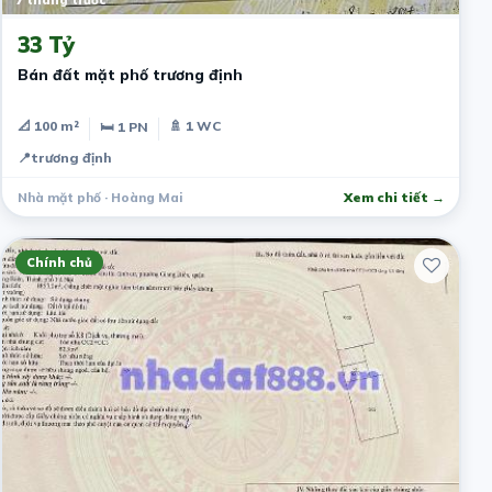
7 tháng trước
33 Tỷ
Bán đất mặt phố trương định
📐 100 m²
🚿 1 WC
🛏 1 PN
📍
trương định
Nhà mặt phố · Hoàng Mai
Xem chi tiết →
Chính chủ