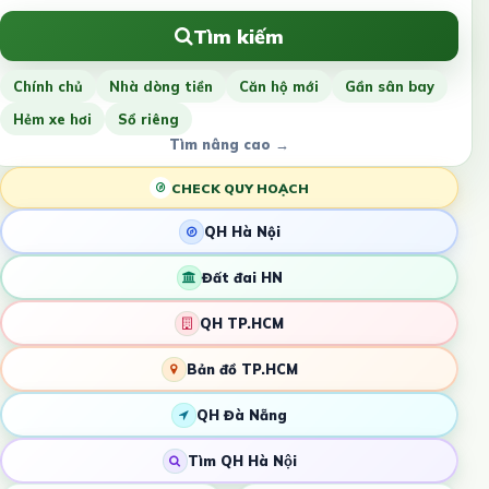
Tìm kiếm
Chính chủ
Nhà dòng tiền
Căn hộ mới
Gần sân bay
Hẻm xe hơi
Sổ riêng
Tìm nâng cao →
CHECK QUY HOẠCH
QH Hà Nội
Đất đai HN
QH TP.HCM
Bản đồ TP.HCM
QH Đà Nẵng
Tìm QH Hà Nội