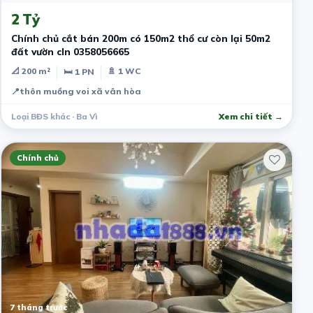
2 Tỷ
Chính chủ cắt bán 200m có 150m2 thổ cư còn lại 50m2
đất vườn cln 0358056665
📐 200 m²
🚿 1 WC
🛏 1 PN
📍
thôn muồng voi xã vân hòa
Loại BĐS khác · Ba Vì
Xem chi tiết →
Chính chủ
7 tháng trước