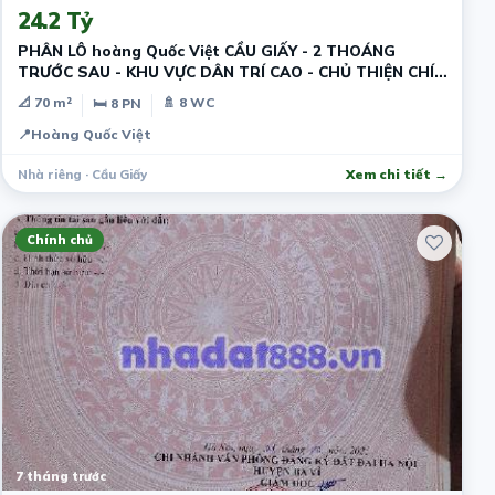
24.2 Tỷ
PHÂN LÔ hoàng Quốc Việt CẦU GIẤY - 2 THOÁNG
TRƯỚC SAU - KHU VỰC DÂN TRÍ CAO - CHỦ THIỆN CHÍ -
GIÁ ĐẦU TƯ
📐 70 m²
🚿 8 WC
🛏 8 PN
📍
Hoàng Quốc Việt
Nhà riêng · Cầu Giấy
Xem chi tiết →
Chính chủ
7 tháng trước