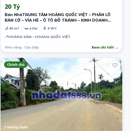
20 Tỷ
Bán NhàTRUNG TÂM HOÀNG QUỐC VIỆT – PHÂN LÔ
BÀN CỜ – VỈA HÈ – Ô TÔ ĐỖ TRÁNH – KINH DOANH
ĐỈNH
📐 45 m²
🚿 4 WC
🛏 4 PN
📍
HOÀNG SÂM – HOÀNG QUỐC VIỆT
Nhà riêng · Cầu Giấy
Xem chi tiết →
Chính chủ
7 tháng trước