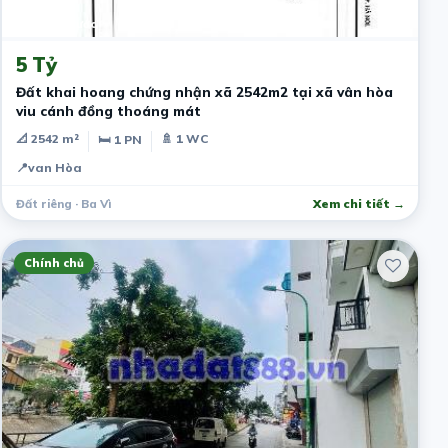
8 tháng trước
5 Tỷ
Đất khai hoang chứng nhận xã 2542m2 tại xã vân hòa
viu cánh đồng thoáng mát
📐 2542 m²
🚿 1 WC
🛏 1 PN
📍
van Hòa
Đất riêng · Ba Vì
Xem chi tiết →
Chính chủ