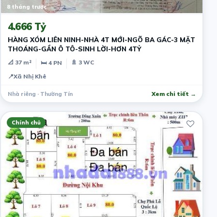
8 tháng trước
4.666 Tỷ
HÀNG XÓM LIÊN NINH-NHÀ 4T MỚI-NGÕ BA GÁC-3 MẶT
THOÁNG-GẦN Ô TÔ-SINH LỜI-HƠN 4TỶ
📐 37 m²
🚿 3 WC
🛏 4 PN
📍
Xã Nhị Khê
Nhà riêng · Thường Tín
Xem chi tiết →
Chính chủ