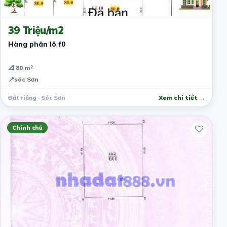
8 tháng trước
39 Triệu/m2
Hàng phân lô f0
📐 80 m²
📍
sóc Sơn
Đất riêng · Sóc Sơn
Xem chi tiết →
Chính chủ