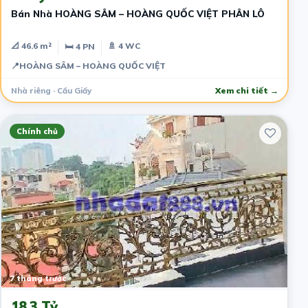
Bán Nhà HOÀNG SÂM – HOÀNG QUỐC VIỆT PHÂN LÔ
📐 46.6 m²
🚿 4 WC
🛏 4 PN
📍
HOÀNG SÂM – HOÀNG QUỐC VIỆT
Nhà riêng · Cầu Giấy
Xem chi tiết →
Chính chủ
7 tháng trước
18.3 Tỷ