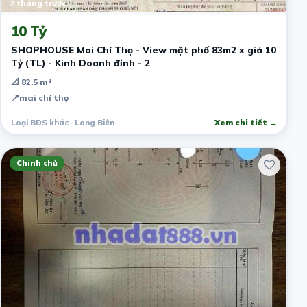
7 tháng trước
10 Tỷ
SHOPHOUSE Mai Chí Thọ - View mặt phố 83m2 x giá 10
Tỷ (TL) - Kinh Doanh đỉnh - 2
📐 82.5 m²
📍
mai chí thọ
Loại BĐS khác · Long Biên
Xem chi tiết →
Chính chủ