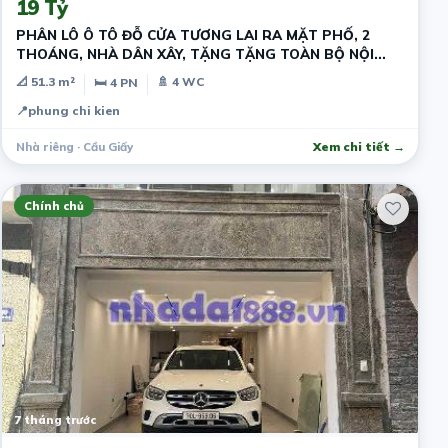
19 Tỷ
PHÂN LÔ Ô TÔ ĐỖ CỬA TƯƠNG LAI RA MẶT PHỐ, 2
THOÁNG, NHÀ DÂN XÂY, TẶNG TẶNG TOÀN BỘ NỘI
THẤT KHÁCH CHỈ CẦN XÁCH VALI VỀ Ở
📐 51.3 m²
🚿 4 WC
🛏 4 PN
📍
phung chi kien
Nhà riêng · Cầu Giấy
Xem chi tiết →
Chính chủ
7 tháng trước