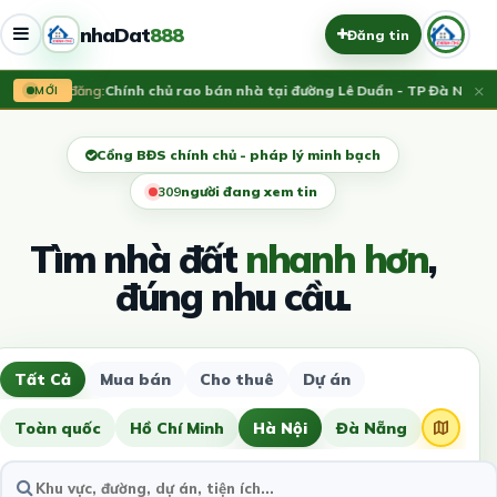
nhaDat
888
Đăng tin
×
Vừa đăng:
Chính chủ rao bán nhà tại đường Lê Duẩn - TP Đà Nẵng; D
MỚI
Cổng BĐS chính chủ - pháp lý minh bạch
308
người đang xem tin
Tìm nhà đất
nhanh hơn
,
đúng nhu cầu.
Tất Cả
Mua bán
Cho thuê
Dự án
Toàn quốc
Hồ Chí Minh
Hà Nội
Đà Nẵng