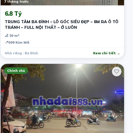
7 tháng trước
6.8 Tỷ
TRUNG TÂM BA ĐÌNH – LÔ GÓC SIÊU ĐẸP – 8M RA Ô TÔ
TRÁNH – FULL NỘI THẤT – Ở LUÔN
📐 30 m²
📍
599 Kim Mã
Nhà riêng · Ba Đình
Xem chi tiết →
Chính chủ