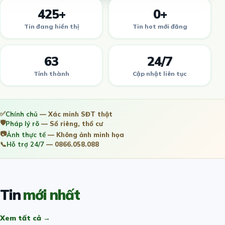
425+
0+
Tin đang hiển thị
Tin hot mới đăng
63
24/7
Tỉnh thành
Cập nhật liên tục
✅
Chính chủ
— Xác minh SĐT thật
🛡️
Pháp lý rõ
— Sổ riêng, thổ cư
📷
Ảnh thực tế
— Không ảnh minh họa
📞
Hỗ trợ 24/7
— 0866.058.088
Tin
mới nhất
Xem tất cả →