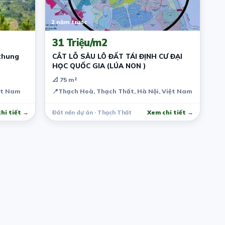
2 năm trước
31 Triệu/m2
 thung
CẮT LỖ SÂU LÔ ĐẤT TÁI ĐỊNH CƯ ĐẠI
HỌC QUỐC GIA (LÚA NON )
📐 75 m²
ệt Nam
📍
Thạch Hoà, Thạch Thất, Hà Nội, Việt Nam
hi tiết →
Đất nền dự án · Thạch Thất
Xem chi tiết →