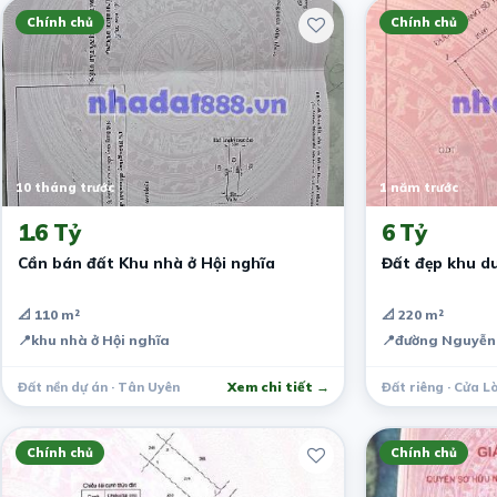
Chính chủ
Chính chủ
10 tháng trước
1 năm trước
1.6 Tỷ
6 Tỷ
Cần bán đất Khu nhà ở Hội nghĩa
Đất đẹp khu du
📐 110 m²
📐 220 m²
📍
khu nhà ở Hội nghĩa
📍
đường Nguyễn 
Đất nền dự án · Tân Uyên
Xem chi tiết →
Đất riêng · Cửa L
Chính chủ
Chính chủ