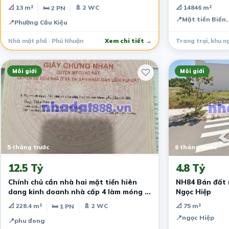
Nhuận
📐 13 m²
🚿 2 WC
📐 14846 m²
🛏 2 PN
📍
Mặt tiền Biển,
📍
Phường Cầu Kiệu
Nhà mặt phố · Phú Nhuận
Xem chi tiết →
Môi giới
Môi giới
5 tháng trước
6 tháng trước
12.5 Tỷ
4.8 Tỷ
Chính chủ cần nhà hai mặt tiền hiên
NH84 Bán đất 
dang kinh doanh nhà cấp 4 làm móng 3
Ngọc Hiệp
tầng ki
📐 228.4 m²
🚿 2 WC
📐 75 m²
🛏 1 PN
📍
ngọc Hiệp
📍
phu đong