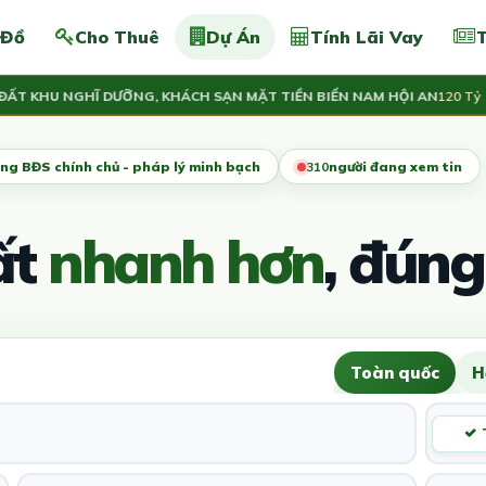
 Đồ
Cho Thuê
Dự Án
Tính Lãi Vay
T
KHU NGHĨ DƯỠNG, KHÁCH SẠN MẶT TIỀN BIỂN NAM HỘI AN
120 Tỷ
ng BĐS chính chủ - pháp lý minh bạch
314
người đang xem tin
ất
nhanh hơn
, đúng
Toàn quốc
H