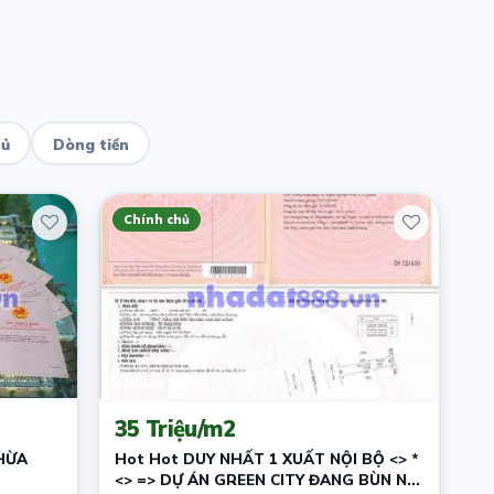
hủ
Dòng tiền
Chính chủ
4 tháng trước
35 Triệu/m2
HỪA
Hot Hot DUY NHẤT 1 XUẤT NỘI BỘ <> *
<> => DỰ ÁN GREEN CITY ĐANG BÙN NỔ