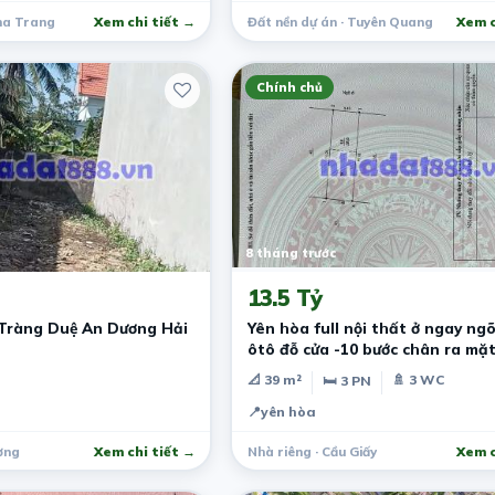
Nha Trang
Xem chi tiết →
Đất nền dự án · Tuyên Quang
Xem c
Chính chủ
8 tháng trước
13.5 Tỷ
Tràng Duệ An Dương Hải
Yên hòa full nội thất ở ngay ng
ôtô đỗ cửa -10 bước chân ra mặ
📐 39 m²
🚿 3 WC
🛏 3 PN
📍
yên hòa
ơng
Xem chi tiết →
Nhà riêng · Cầu Giấy
Xem c