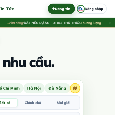
in Tức
Đăng tin
Đăng nhập
×
Vừa đăng:
ĐẤT NỀN DỰ ÁN - DT818 THỦ THỪA
Thương lượng
Vừa đăn
 nhu cầu.
ồ Chí Minh
Hà Nội
Đà Nẵng
Tất cả
Chính chủ
Môi giới