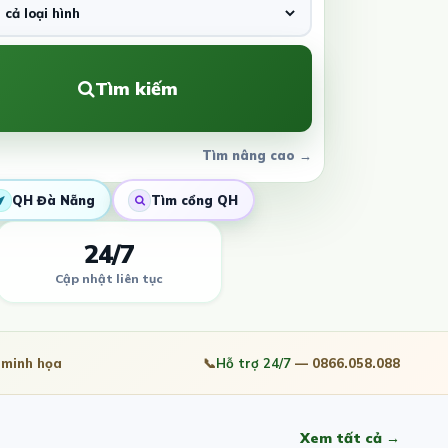
Tìm kiếm
Tìm nâng cao →
QH Đà Nẵng
Tìm cổng QH
24/7
Cập nhật liên tục
minh họa
📞
Hỗ trợ 24/7
— 0866.058.088
Xem tất cả →