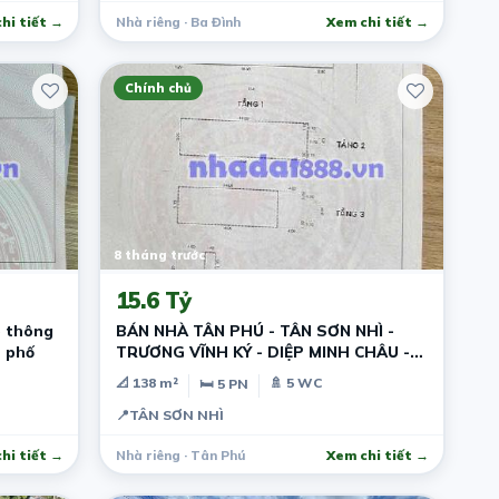
hi tiết →
Nhà riêng · Ba Đình
Xem chi tiết →
Chính chủ
8 tháng trước
15.6 Tỷ
õ thông
BÁN NHÀ TÂN PHÚ - TÂN SƠN NHÌ -
t phố
TRƯƠNG VĨNH KÝ - DIỆP MINH CHÂU -
5,5*25M .
📐 138 m²
🚿 5 WC
🛏 5 PN
📍
TÂN SƠN NHÌ
hi tiết →
Nhà riêng · Tân Phú
Xem chi tiết →