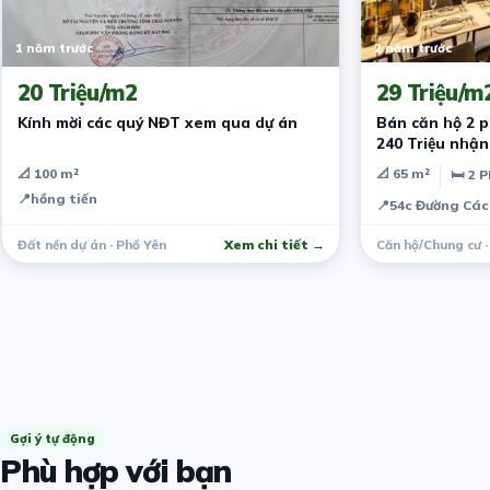
1 năm trước
2 năm trước
20 Triệu/m2
29 Triệu/m
Kính mời các quý NĐT xem qua dự án
Bán căn hộ 2 
240 Triệu nhậ
An
📐 100 m²
📐 65 m²
🛏 2 
📍
hồng tiến
📍
54c Đường Các
Đất nền dự án · Phổ Yên
Xem chi tiết →
Căn hộ/Chung cư 
Gợi ý tự động
Phù hợp với bạn