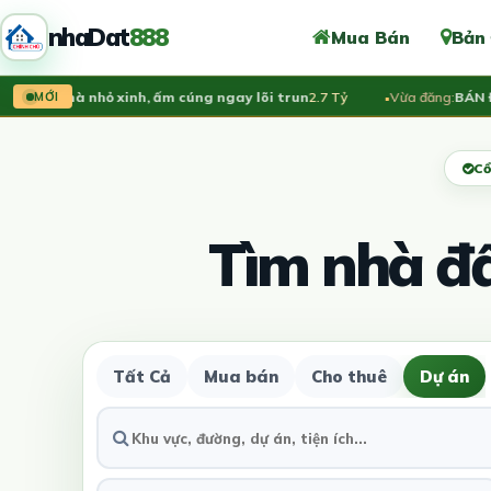
nhaDat
888
Mua Bán
Bản
căn nhà nhỏ xinh, ấm cúng ngay lõi trun
2.7 Tỷ
Vừa đăng:
BÁN ĐẤT 
MỚI
Cổ
Tìm nhà đ
Tất Cả
Mua bán
Cho thuê
Dự án