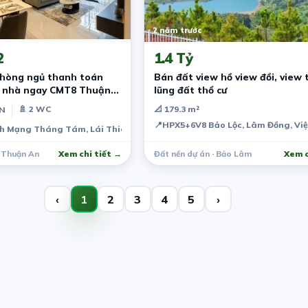
2 năm trước
2
1.4 Tỷ
phòng ngủ thanh toán
Bán đất view hồ view đồi, view
n nhà ngay CMT8 Thuận
lũng đất thổ cư
🚿 2 WC
📐 179.3 m²
PN
📍
HPX5+6V8 Bảo Lộc, Lâm Đồng, Vi
h Mạng Tháng Tám, Lái Thiêu, Thuận An, Bình Dương, Việt Nam
· Thuận An
Xem chi tiết →
Đất nền dự án · Bảo Lâm
Xem c
‹
1
2
3
4
5
›