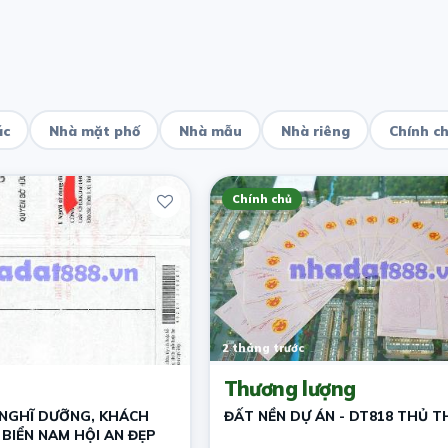
ác
Nhà mặt phố
Nhà mẫu
Nhà riêng
Chính c
Chính chủ
2 tháng trước
Thương lượng
 NGHĨ DƯỠNG, KHÁCH
ĐẤT NỀN DỰ ÁN - DT818 THỦ T
 BIỂN NAM HỘI AN ĐẸP