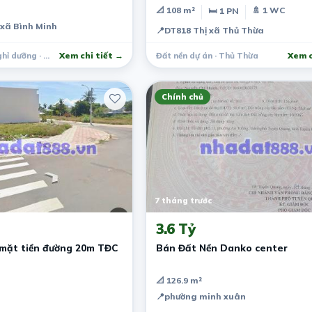
📐 108 m²
🚿 1 WC
🛏 1 PN
 xã Bình Minh
📍
DT818 Thị xã Thủ Thừa
Trang trại, khu nghỉ dưỡng · Thăng Bình
Xem chi tiết →
Đất nền dự án · Thủ Thừa
Xem c
Chính chủ
7 tháng trước
3.6 Tỷ
mặt tiền đường 20m TĐC
Bán Đất Nền Danko center
📐 126.9 m²
📍
phường minh xuân