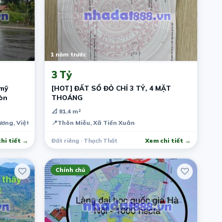
1 năm trước
3 Tỷ
 mỹ
[HOT] ĐẤT SỔ ĐỎ CHỈ 3 TỶ, 4 MẶT
òn
THOÁNG
📐 81.4 m²
Dương, Việt Nam
📍
Thôn Miễu, Xã Tiến Xuân
hi tiết →
Đất riêng · Thạch Thất
Xem chi tiết →
Chính chủ