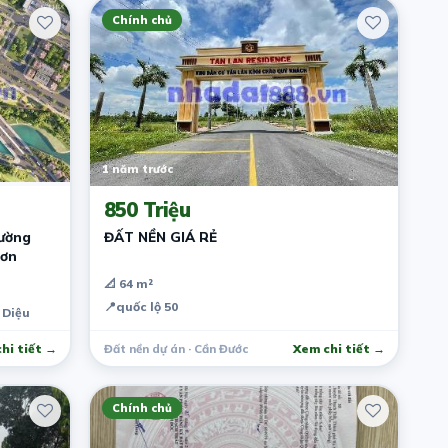
Chính chủ
1 năm trước
850 Triệu
đường
ĐẤT NỀN GIÁ RẺ
hơn
📐 64 m²
📍
quốc lộ 50
 Diệu
hi tiết →
Đất nền dự án · Cần Đước
Xem chi tiết →
Chính chủ