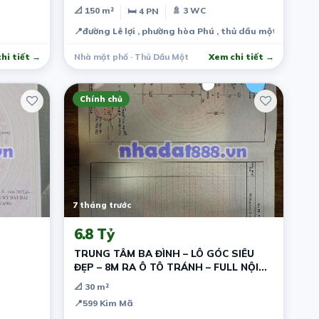
TẠI TD
📐 150 m²
🚿 3 WC
🛏 4 PN
📍
đường Lê lợi , phường hòa Phú , thủ dầu một , bình d
hi tiết →
Nhà mặt phố · Thủ Dầu Một
Xem chi tiết →
Chính chủ
7 tháng trước
6.8 Tỷ
TRUNG TÂM BA ĐÌNH – LÔ GÓC SIÊU
ĐẸP – 8M RA Ô TÔ TRÁNH – FULL NỘI
THẤT – Ở LUÔN
📐 30 m²
📍
599 Kim Mã