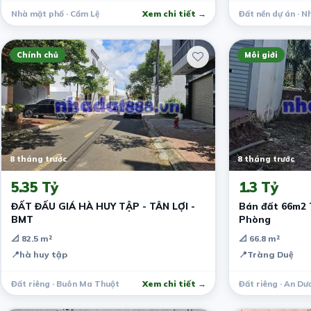
Nhà mặt phố · Cẩm Lệ
Xem chi tiết →
Đất nền dự án · 
Chính chủ
Môi giới
8 tháng trước
8 tháng trước
5.35 Tỷ
1.3 Tỷ
ĐẤT ĐẤU GIÁ HÀ HUY TẬP - TÂN LỢI -
Bán đất 66m2 
BMT
Phòng
📐 82.5 m²
📐 66.8 m²
📍
hà huy tập
📍
Tràng Duệ
Đất riêng · Buôn Ma Thuột
Xem chi tiết →
Đất riêng · An Dư