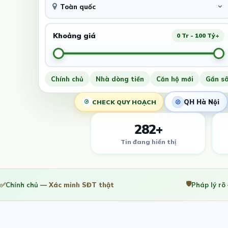
Toàn quốc
Khoảng giá
0 Tr - 100 Tỷ+
Chính chủ
Nhà dòng tiền
Căn hộ mới
Gần s
QH Hà Nội
CHECK QUY HOẠCH
282+
Tin đang hiển thị
🛡️
✅
Chính chủ
— Xác minh SĐT thật
Pháp lý rõ