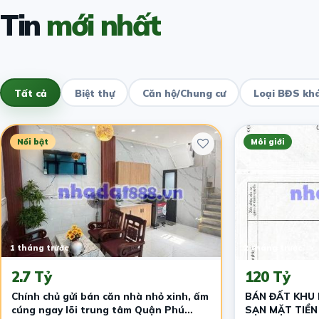
Tin
mới nhất
Tất cả
Biệt thự
Căn hộ/Chung cư
Loại BĐS kh
Nổi bật
Môi giới
1 tháng trước
2 tháng trước
2.7 Tỷ
120 Tỷ
​Chính chủ gửi bán căn nhà nhỏ xinh, ấm
BÁN ĐẤT KHU
cúng ngay lõi trung tâm Quận Phú
SẠN MẶT TIỀN