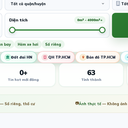
Tất cả quận/huyện
Diện tích
0m² - 4000m²+
ân bay
Hẻm xe hơi
Sổ riêng
Đất đai HN
QH TP.HCM
Bản đồ TP.HCM
0+
63
Tin hot mới đăng
Tỉnh thành
📷
— Sổ riêng, thổ cư
Ảnh thực tế
— Không ảnh 