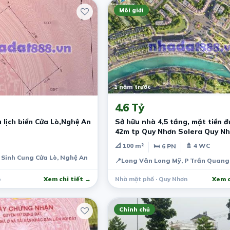
Môi giới
1 năm trước
4.6 Tỷ
 lịch biển Cửa Lò,Nghệ An
Sở hữu nhà 4,5 tầng, mặt tiền 
42m tp Quy Nhơn Solera Quy N
📐 100 m²
🚿 4 WC
🛏 6 PN
Sinh Cung Cửa Lò, Nghệ An
📍
Long Vân Long Mỹ, P Trần Quang
ò
Xem chi tiết →
Nhà mặt phố · Quy Nhơn
Xem c
Chính chủ