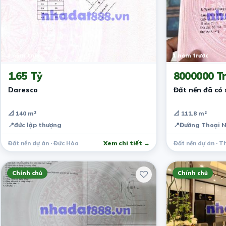
1 năm trước
1 năm trước
1.65 Tỷ
8000000 Tr
Daresco
Đất nền đã có 
📐 140 m²
📐 111.8 m²
📍
đức lập thượng
📍
Đường Thoại 
Đất nền dự án · Đức Hòa
Xem chi tiết →
Đất nền dự án · T
Chính chủ
Chính chủ