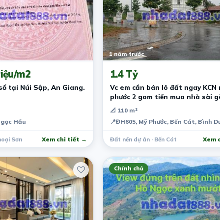
1 năm trước
iệu/m2
1.4 Tỷ
sổ tại Núi Sập, An Giang.
Vc em cần bán lô đất ngay KCN
phước 2 gom tiền mua nhà sài g
📐 110 m²
Ngọc Hầu
📍
ĐH605, Mỹ Phước, Bến Cát, Bình 
hoại Sơn
Xem chi tiết →
Đất nền dự án · Bến Cát
Xem c
Chính chủ