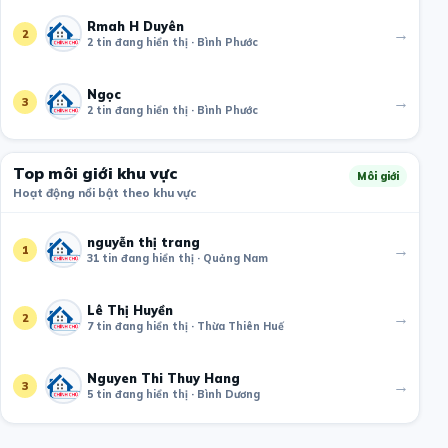
Rmah H Duyên
→
2
2 tin đang hiển thị · Bình Phước
Ngọc
→
3
2 tin đang hiển thị · Bình Phước
Top môi giới khu vực
Môi giới
Hoạt động nổi bật theo khu vực
nguyễn thị trang
→
1
31 tin đang hiển thị · Quảng Nam
Lê Thị Huyền
→
2
7 tin đang hiển thị · Thừa Thiên Huế
Nguyen Thi Thuy Hang
→
3
5 tin đang hiển thị · Bình Dương