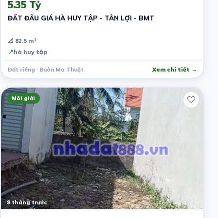
5.35 Tỷ
ĐẤT ĐẤU GIÁ HÀ HUY TẬP - TÂN LỢI - BMT
📐 82.5 m²
📍
hà huy tập
Đất riêng · Buôn Ma Thuột
Xem chi tiết →
Môi giới
8 tháng trước