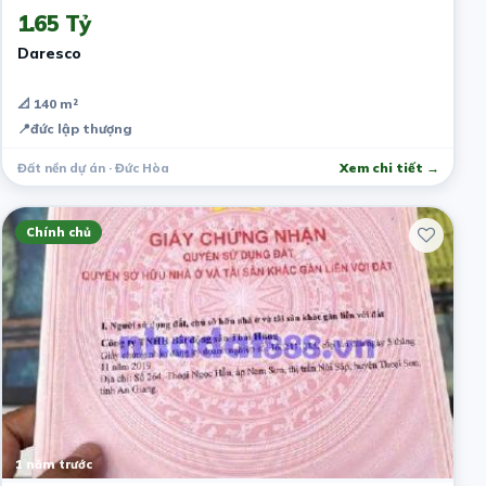
1.65 Tỷ
Daresco
📐 140 m²
📍
đức lập thượng
Đất nền dự án · Đức Hòa
Xem chi tiết →
Chính chủ
1 năm trước