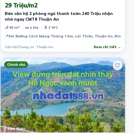
29 Triệu/m2
Bán căn hộ 2 phòng ngủ thanh toán 240 Triệu nhận
nhà ngay CMT8 Thuận An
📐 65 m²
🚿 2 WC
🛏 2 PN
📍
54c Đường Cách Mạng Tháng Tám, Lái Thiêu, Thuận An, Bình Dươn
Căn hộ/Chung cư · Thuận An
Xem chi tiết →
Chính chủ
2 năm trước