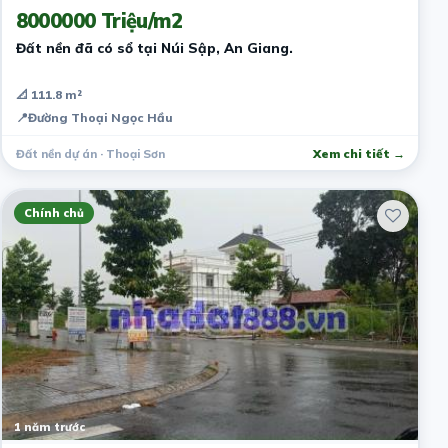
8000000 Triệu/m2
Đất nền đã có sổ tại Núi Sập, An Giang.
📐 111.8 m²
📍
Đường Thoại Ngọc Hầu
Đất nền dự án · Thoại Sơn
Xem chi tiết →
Chính chủ
1 năm trước