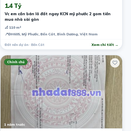
1.4 Tỷ
Vc em cần bán lô đất ngay KCN mỹ phước 2 gom tiền
mua nhà sài gòn
📐 110 m²
📍
ĐH605, Mỹ Phước, Bến Cát, Bình Dương, Việt Nam
Đất nền dự án · Bến Cát
Xem chi tiết →
Chính chủ
1 năm trước