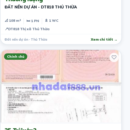
ĐẤT NỀN DỰ ÁN - DT818 THỦ THỪA
📐 108 m²
🚿 1 WC
🛏 1 PN
📍
DT818 Thị xã Thủ Thừa
Đất nền dự án · Thủ Thừa
Xem chi tiết →
Chính chủ
4 tháng trước