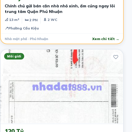
​Chính chủ gửi bán căn nhà nhỏ xinh, ấm cúng ngay lõi
trung tâm Quận Phú Nhuận
📐 13 m²
🚿 2 WC
🛏 2 PN
📍
Phường Cầu Kiệu
Nhà mặt phố · Phú Nhuận
Xem chi tiết →
Môi giới
2 tháng trước
120 Tỷ