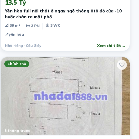
13.5 Tỷ
Yên hòa full nội thất ở ngay ngõ thông ôtô đỗ cửa -10
bước chân ra mặt phố
📐 39 m²
🚿 3 WC
🛏 3 PN
📍
yên hòa
Nhà riêng · Cầu Giấy
Xem chi tiết →
Chính chủ
8 tháng trước