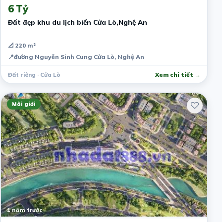
6 Tỷ
Đất đẹp khu du lịch biển Cửa Lò,Nghệ An
📐 220 m²
📍
đường Nguyễn Sinh Cung Cửa Lò, Nghệ An
Đất riêng · Cửa Lò
Xem chi tiết →
Môi giới
1 năm trước