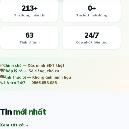
213+
0+
Tin đang hiển thị
Tin hot mới đăng
63
24/7
Tỉnh thành
Cập nhật liên tục
✅
Chính chủ
— Xác minh SĐT thật
🛡️
Pháp lý rõ
— Sổ riêng, thổ cư
📷
Ảnh thực tế
— Không ảnh minh họa
📞
Hỗ trợ 24/7
— 0866.058.088
Tin
mới nhất
Xem tất cả →