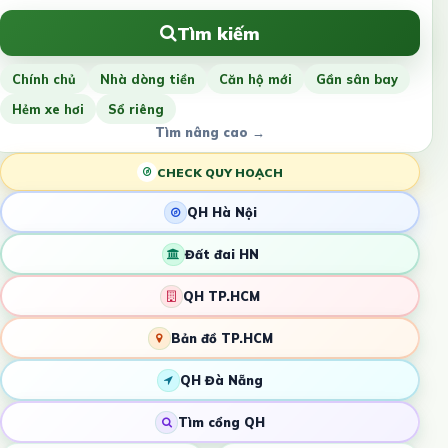
Tìm kiếm
Chính chủ
Nhà dòng tiền
Căn hộ mới
Gần sân bay
Hẻm xe hơi
Sổ riêng
Tìm nâng cao →
CHECK QUY HOẠCH
QH Hà Nội
Đất đai HN
QH TP.HCM
Bản đồ TP.HCM
QH Đà Nẵng
Tìm cổng QH