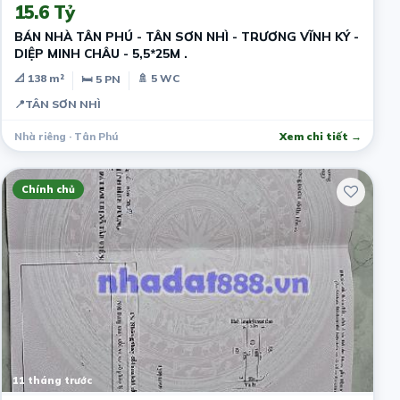
15.6 Tỷ
BÁN NHÀ TÂN PHÚ - TÂN SƠN NHÌ - TRƯƠNG VĨNH KÝ -
DIỆP MINH CHÂU - 5,5*25M .
📐 138 m²
🚿 5 WC
🛏 5 PN
📍
TÂN SƠN NHÌ
Nhà riêng · Tân Phú
Xem chi tiết →
Chính chủ
11 tháng trước