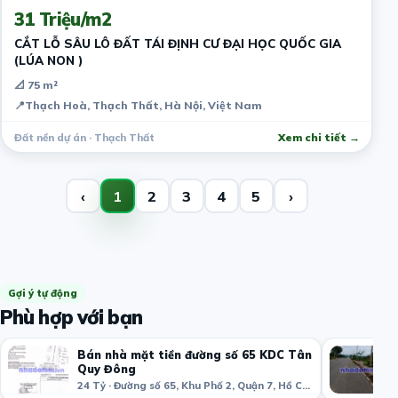
31 Triệu/m2
CẮT LỖ SÂU LÔ ĐẤT TÁI ĐỊNH CƯ ĐẠI HỌC QUỐC GIA
(LÚA NON )
📐 75 m²
📍
Thạch Hoà, Thạch Thất, Hà Nội, Việt Nam
Đất nền dự án · Thạch Thất
Xem chi tiết →
‹
1
2
3
4
5
›
Gợi ý tự động
Phù hợp với bạn
Bán nhà mặt tiền đường số 65 KDC Tân
Quy Đông
24 Tỷ · Đường số 65, Khu Phố 2, Quận 7, Hồ Chí Minh, Việt Nam