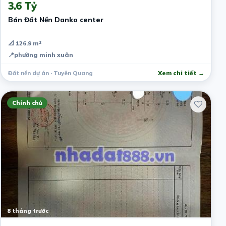
3.6 Tỷ
Bán Đất Nền Danko center
📐 126.9 m²
📍
phường minh xuân
Đất nền dự án · Tuyên Quang
Xem chi tiết →
Chính chủ
8 tháng trước