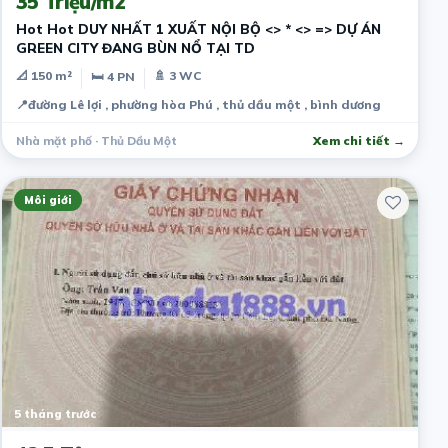
35 Triệu/m2
Hot Hot DUY NHẤT 1 XUẤT NỘI BỘ <> * <> => DỰ ÁN
GREEN CITY ĐANG BÙN NỔ TẠI TD
📐 150 m²
🚿 3 WC
🛏 4 PN
📍
đường Lê lợi , phường hòa Phú , thủ dầu một , bình dương
Nhà mặt phố · Thủ Dầu Một
Xem chi tiết →
Môi giới
5 tháng trước