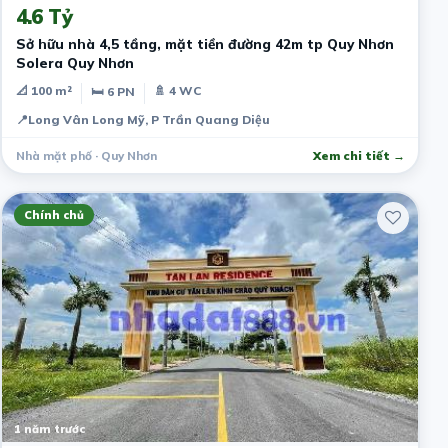
4.6 Tỷ
Sở hữu nhà 4,5 tầng, mặt tiền đường 42m tp Quy Nhơn
Solera Quy Nhơn
📐 100 m²
🚿 4 WC
🛏 6 PN
📍
Long Vân Long Mỹ, P Trần Quang Diệu
Nhà mặt phố · Quy Nhơn
Xem chi tiết →
Chính chủ
1 năm trước