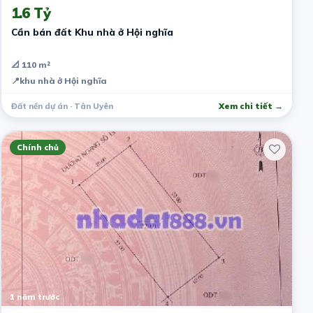
1.6 Tỷ
Cần bán đất Khu nhà ở Hội nghĩa
📐 110 m²
📍
khu nhà ở Hội nghĩa
Đất nền dự án · Tân Uyên
Xem chi tiết →
Chính chủ
1 năm trước