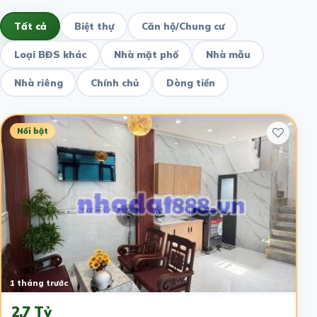
Tất cả
Biệt thự
Căn hộ/Chung cư
Loại BĐS khác
Nhà mặt phố
Nhà mẫu
Nhà riêng
Chính chủ
Dòng tiền
Nổi bật
1 tháng trước
2.7 Tỷ