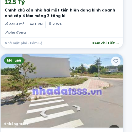
12.5 Tỷ
Chính chủ cần nhà hai mặt tiền hiên dang kinh doanh
nhà cấp 4 làm móng 3 tầng ki
📐 228.4 m²
🚿 2 WC
🛏 1 PN
📍
phu đong
Nhà mặt phố · Cẩm Lệ
Xem chi tiết →
Môi giới
6 tháng trước