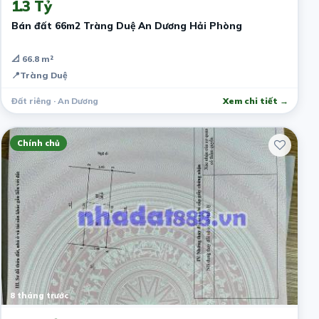
1.3 Tỷ
Bán đất 66m2 Tràng Duệ An Dương Hải Phòng
📐 66.8 m²
📍
Tràng Duệ
Đất riêng · An Dương
Xem chi tiết →
Chính chủ
8 tháng trước