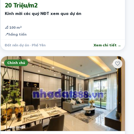
20 Triệu/m2
Kính mời các quý NĐT xem qua dự án
📐 100 m²
📍
hồng tiến
Đất nền dự án · Phổ Yên
Xem chi tiết →
Chính chủ
2 năm trước