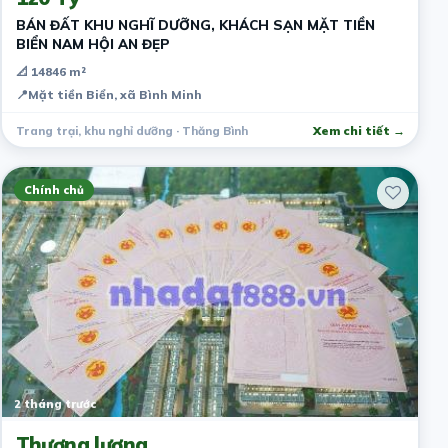
BÁN ĐẤT KHU NGHĨ DƯỠNG, KHÁCH SẠN MẶT TIỀN
BIỂN NAM HỘI AN ĐẸP
📐 14846 m²
📍
Mặt tiền Biển, xã Bình Minh
Trang trại, khu nghỉ dưỡng · Thăng Bình
Xem chi tiết →
Chính chủ
2 tháng trước
Thương lượng