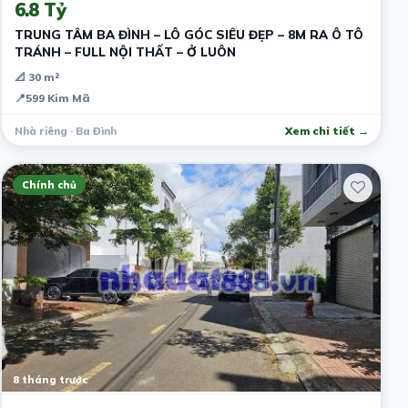
6.8 Tỷ
TRUNG TÂM BA ĐÌNH – LÔ GÓC SIÊU ĐẸP – 8M RA Ô TÔ
TRÁNH – FULL NỘI THẤT – Ở LUÔN
📐 30 m²
📍
599 Kim Mã
Nhà riêng · Ba Đình
Xem chi tiết →
Chính chủ
8 tháng trước