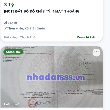
3 Tỷ
[HOT] ĐẤT SỔ ĐỎ CHỈ 3 TỶ, 4 MẶT THOÁNG
📐 81.4 m²
📍
Thôn Miễu, Xã Tiến Xuân
Đất riêng · Thạch Thất
Xem chi tiết →
Chính chủ
1 năm trước