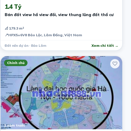
1.4 Tỷ
Bán đất view hồ view đồi, view thung lũng đất thổ cư
📐 179.3 m²
📍
HPX5+6V8 Bảo Lộc, Lâm Đồng, Việt Nam
Đất nền dự án · Bảo Lâm
Xem chi tiết →
Chính chủ
2 năm trước