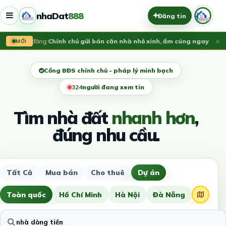
nhaDat
888
Đăng tin
×
Vừa đăng:
​Chính chủ gửi bán căn nhà nhỏ xinh, ấm cúng ngay lõi tru
MỚI
Cổng BĐS chính chủ - pháp lý minh bạch
326
người đang xem tin
Tìm nhà đất
nhanh hơn
,
đúng nhu cầu.
Tất Cả
Mua bán
Cho thuê
Dự án
Toàn quốc
Hồ Chí Minh
Hà Nội
Đà Nẵng