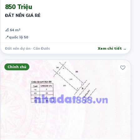
850 Triệu
ĐẤT NỀN GIÁ RẺ
📐 64 m²
📍
quốc lộ 50
Đất nền dự án · Cần Đước
Xem chi tiết →
Chính chủ
1 năm trước