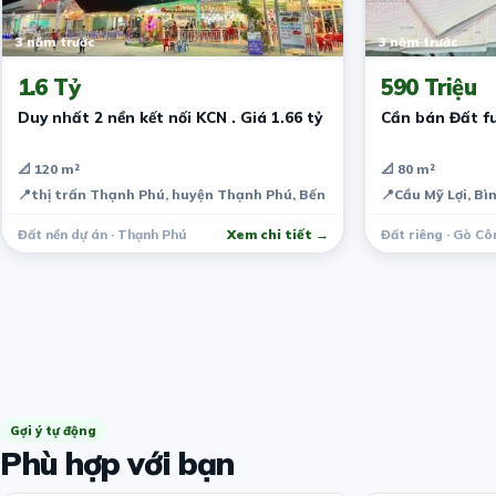
3 năm trước
3 năm trước
1.6 Tỷ
590 Triệu
Duy nhất 2 nền kết nối KCN . Giá 1.66 tỷ
Cần bán Đất fu
📐 120 m²
📐 80 m²
📍
thị trấn Thạnh Phú, huyện Thạnh Phú, Bến Tre, Việt Nam
📍
Cầu Mỹ Lợi, Bì
Đất nền dự án · Thạnh Phú
Xem chi tiết →
Đất riêng · Gò Cô
Gợi ý tự động
Phù hợp với bạn