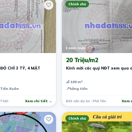
Chính chủ
1 năm trước
20 Triệu/m2
ĐỎ CHỈ 3 TỶ, 4 MẶT
Kính mời các quý NĐT xem qua 
📐 100 m²
 Tiến Xuân
📍
hồng tiến
 Thất
Xem chi tiết →
Đất nền dự án · Phổ Yên
Xem c
Chính chủ