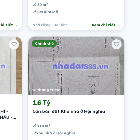
THẤT – Ở LUÔN
📐 30 m²
📍
599 Kim Mã
hi tiết →
Nhà riêng · Ba Đình
Xem chi tiết →
Chính chủ
10 tháng trước
1.6 Tỷ
HÌ -
Cần bán đất Khu nhà ở Hội nghĩa
HÂU -
📐 110 m²
📍
khu nhà ở Hội nghĩa