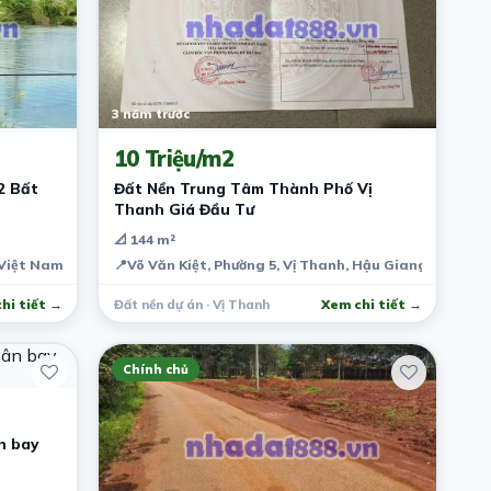
3 năm trước
10 Triệu/m2
2 Bất
Đất Nền Trung Tâm Thành Phố Vị
Thanh Giá Đầu Tư
📐 144 m²
 Việt Nam
📍
Võ Văn Kiệt, Phường 5, Vị Thanh, Hậu Giang, Việt N
hi tiết →
Đất nền dự án · Vị Thanh
Xem chi tiết →
Chính chủ
n bay