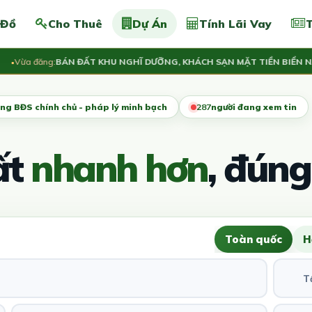
 Đồ
Cho Thuê
Dự Án
Tính Lãi Vay
T
ừa đăng:
BÁN ĐẤT KHU NGHĨ DƯỠNG, KHÁCH SẠN MẶT TIỀN BIỂN NAM 
ng BĐS chính chủ - pháp lý minh bạch
284
người đang xem tin
ất
nhanh hơn
, đúng
Toàn quốc
H
T