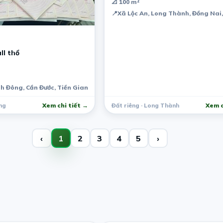
📐 100 m²
📍
Xã Lộc An, Long Thành, Đồng Nai
ll thổ
nh Đông, Cần Đước, Tiền Giang, Việt Nam
ng
Xem chi tiết →
Đất riêng · Long Thành
Xem c
‹
1
2
3
4
5
›