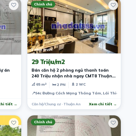
Chính chủ
2 năm trước
29 Triệu/m2
dự án
Bán căn hộ 2 phòng ngủ thanh toán
240 Triệu nhận nhà ngay CMT8 Thuận
An
📐 65 m²
🚿 2 WC
🛏 2 PN
📍
54c Đường Cách Mạng Tháng Tám, Lái Thiêu, Thuận 
hi tiết →
Căn hộ/Chung cư · Thuận An
Xem chi tiết →
Chính chủ