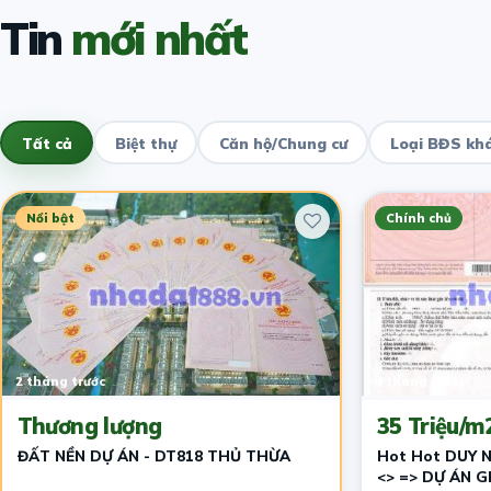
Tin
mới nhất
Tất cả
Biệt thự
Căn hộ/Chung cư
Loại BĐS kh
Nổi bật
Chính chủ
2 tháng trước
4 tháng trước
Thương lượng
35 Triệu/m
ĐẤT NỀN DỰ ÁN - DT818 THỦ THỪA
Hot Hot DUY N
<> => DỰ ÁN GREEN CITY ĐANG BÙN NỔ