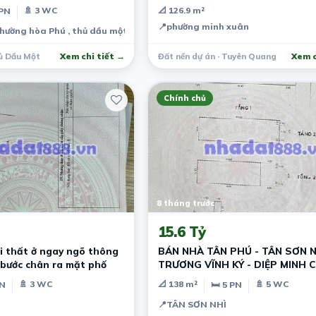
🚿 3 WC
📐 126.9 m²
 PN
📍
phường minh xuân
 phường hòa Phú , thủ dầu một , bình dương
ủ Dầu Một
Xem chi tiết →
Đất nền dự án · Tuyên Quang
Xem c
Chính chủ
8 tháng trước
15.6 Tỷ
ội thất ở ngay ngõ thông
BÁN NHÀ TÂN PHÚ - TÂN SƠN N
 bước chân ra mặt phố
TRƯƠNG VĨNH KÝ - DIỆP MINH C
5,5*25M .
🚿 3 WC
📐 138 m²
🚿 5 WC
PN
🛏 5 PN
📍
TÂN SƠN NHÌ