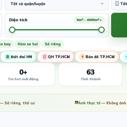
Tất cả quận/huyện
Diện tích
0m² - 4000m²+
ân bay
Hẻm xe hơi
Sổ riêng
Đất đai HN
QH TP.HCM
Bản đồ TP.HCM
0+
63
Tin hot mới đăng
Tỉnh thành
📷
— Sổ riêng, thổ cư
Ảnh thực tế
— Không ảnh 