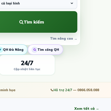
Tìm kiếm
Tìm nâng cao →
QH Đà Nẵng
Tìm cổng QH
24/7
Cập nhật liên tục
minh họa
📞
Hỗ trợ 24/7
— 0866.058.088
Xem tất cả →