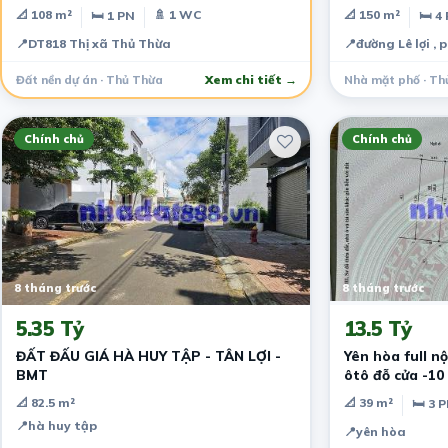
TẠI TD
📐 108 m²
🚿 1 WC
📐 150 m²
🛏 1 PN
🛏 4
📍
DT818 Thị xã Thủ Thừa
📍
đường Lê lợi ,
Đất nền dự án · Thủ Thừa
Xem chi tiết →
Nhà mặt phố · Th
Chính chủ
Chính chủ
8 tháng trước
8 tháng trước
5.35 Tỷ
13.5 Tỷ
ĐẤT ĐẤU GIÁ HÀ HUY TẬP - TÂN LỢI -
Yên hòa full n
BMT
ôtô đỗ cửa -10
📐 82.5 m²
📐 39 m²
🛏 3 
📍
hà huy tập
📍
yên hòa