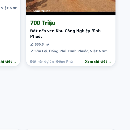
, Việt Nam
3 năm trước
700 Triệu
Đất nền ven Khu Công Nghiệp Bình
Phước
📐 530.6 m²
📍
Tân Lợi, Đồng Phú, Bình Phước, Việt Nam
hi tiết →
Đất nền dự án · Đồng Phú
Xem chi tiết →