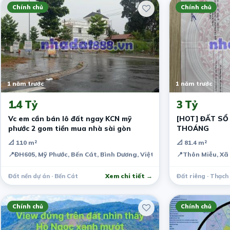
Chính chủ
Chính chủ
1 năm trước
1 năm trước
1.4 Tỷ
3 Tỷ
Vc em cần bán lô đất ngay KCN mỹ
[HOT] ĐẤT SỔ 
phước 2 gom tiền mua nhà sài gòn
THOÁNG
📐 110 m²
📐 81.4 m²
📍
ĐH605, Mỹ Phước, Bến Cát, Bình Dương, Việt Nam
📍
Thôn Miễu, Xã
Đất nền dự án · Bến Cát
Xem chi tiết →
Đất riêng · Thạch
Chính chủ
Chính chủ