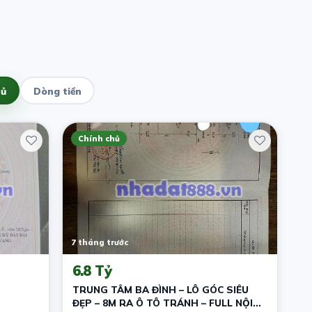
hủ
Dòng tiền
Chính chủ
7 tháng trước
6.8 Tỷ
TRUNG TÂM BA ĐÌNH – LÔ GÓC SIÊU
ĐẸP – 8M RA Ô TÔ TRÁNH – FULL NỘI