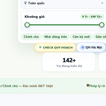
Toàn quốc
Khoảng giá
0 Tr - 100 Tỷ+
Chính chủ
Nhà dòng tiền
Căn hộ mới
Gần s
QH Hà Nội
CHECK QUY HOẠCH
142+
Tin đang hiển thị
🛡️
✅
Chính chủ
— Xác minh SĐT thật
Pháp lý rõ