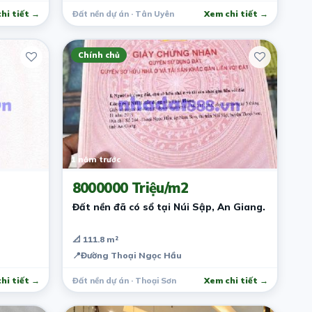
hi tiết →
Đất nền dự án · Tân Uyên
Xem chi tiết →
Chính chủ
1 năm trước
8000000 Triệu/m2
Đất nền đã có sổ tại Núi Sập, An Giang.
📐 111.8 m²
📍
Đường Thoại Ngọc Hầu
hi tiết →
Đất nền dự án · Thoại Sơn
Xem chi tiết →