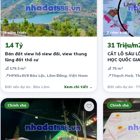
2 năm trước
2 năm trước
1.4 Tỷ
31 Triệu/m
Bán đất view hồ view đồi, view thung
CẮT LỖ SÂU LÔ
lũng đất thổ cư
HỌC QUỐC GIA
📐 179.3 m²
📐 75 m²
📍
HPX5+6V8 Bảo Lộc, Lâm Đồng, Việt Nam
📍
Thạch Hoà, Th
Đất nền dự án · Bảo Lâm
Xem chi tiết →
Đất nền dự án · T
Chính chủ
Chính chủ