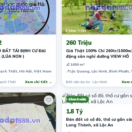
3 năm trước
2
260 Triệu
 ĐẤT TÁI ĐỊNH CƯ ĐẠI
Giá Thật 100% Chỉ 260tr/1000m
 (LÚA NON )
động sản nghỉ dưỡng VIEW HỒ
📐 1000 m²
ạch Thất, Hà Nội, Việt Nam
📍
Lộc Quang, Lộc Ninh, Bình Phước,
hạch Thất
Xem chi tiết →
Đất nền dự án · Lộc Ninh
Xem c
3 năm trước
Chính chủ
1.8 Tỷ
Bán đất có sổ đỏ, thổ cư gần sâ
Long Thành, xã Lộc An