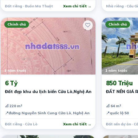
Đất riêng · Buôn Ma Thuột
Xem chi tiết →
Nhà riêng · Cầu G
Chính chủ
Chính chủ
1 năm trước
1 năm trước
6 Tỷ
850 Triệu
Đất đẹp khu du lịch biển Cửa Lò,Nghệ An
ĐẤT NỀN GIÁ 
📐 220 m²
📐 64 m²
📍
đường Nguyễn Sinh Cung Cửa Lò, Nghệ An
📍
quốc lộ 50
Đất riêng · Cửa Lò
Xem chi tiết →
Đất nền dự án · C