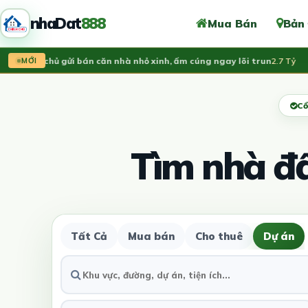
nhaDat
888
Mua Bán
Bản
​Chính chủ gửi bán căn nhà nhỏ xinh, ấm cúng ngay lõi trun
2.7 Tỷ
V
MỚI
Cổ
Tìm nhà đ
Tất Cả
Mua bán
Cho thuê
Dự án