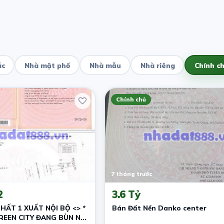
ác
Nhà mặt phố
Nhà mẫu
Nhà riêng
Chính c
Chính chủ
7 tháng trước
2
3.6 Tỷ
HẤT 1 XUẤT NỘI BỘ <> *
Bán Đất Nền Danko center