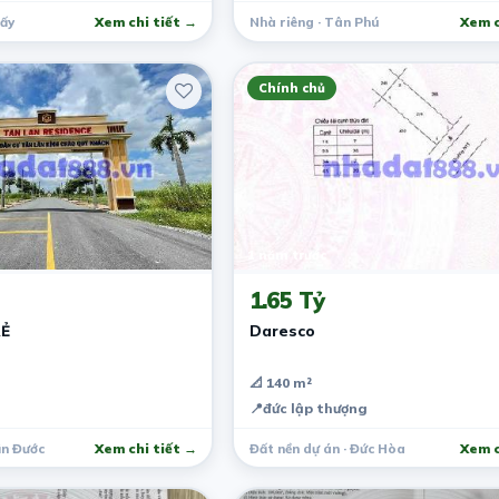
iấy
Xem chi tiết →
Nhà riêng · Tân Phú
Xem c
Chính chủ
1 năm trước
1.65 Tỷ
RẺ
Daresco
📐 140 m²
📍
đức lập thượng
ần Đước
Xem chi tiết →
Đất nền dự án · Đức Hòa
Xem c