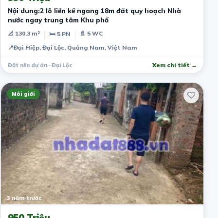
Nội dung:2 lô liền kề ngang 18m đất quy hoạch Nhà
nước ngay trung tâm Khu phố
📐 130.3 m²
🚿 5 WC
🛏 5 PN
📍
Đại Hiệp, Đại Lộc, Quảng Nam, Việt Nam
Đất nền dự án · Đại Lộc
Xem chi tiết →
Môi giới
3 năm trước
950 Triệu