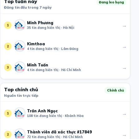
Top tuần này
Đang leo hạng
Đăng tin đều trong 7 ngày
Minh Phương
→
1
35 tin đang hiển thị · Hà Nội
Kimthoa
→
2
4 tin đang hiển thị · Lâm Đồng
Minh Tuấn
→
3
4 tin đang hiển thị · Hồ Chí Minh
Top chính chủ
Chính chủ
Nguồn tin trực tiếp
Trần Anh Ngọc
→
1
108 tin đang hiển thị · Khánh Hòa
Thành viên đã xác thực #17849
→
2
72 tin đang hiển thị · Hồ Chí Minh