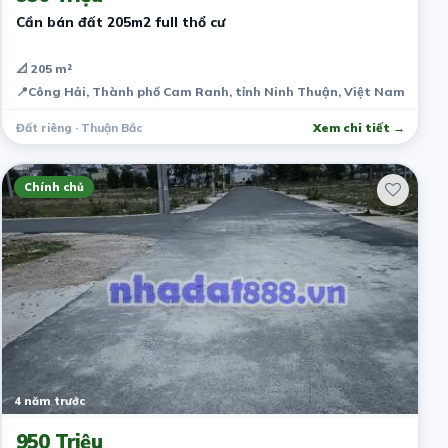
Cần bán đất 205m2 full thổ cư
📐 205 m²
📍
Công Hải, Thành phố Cam Ranh, tỉnh Ninh Thuận, Việt Nam
Đất riêng · Thuận Bắc
Xem chi tiết →
Chính chủ
4 năm trước
950 Triệu