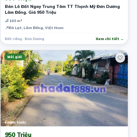
Bán Lô Đất Ngay Trung Tâm TT Thạnh Mỹ Đơn Dương
Lâm Đồng. Giá 950 Triệu
📐 103 m²
📍
Đà Lạt, Lâm Đồng, Việt Nam
Đất riêng · Đơn Dương
Xem chi tiết →
Môi giới
4 năm trước
950 Triệu