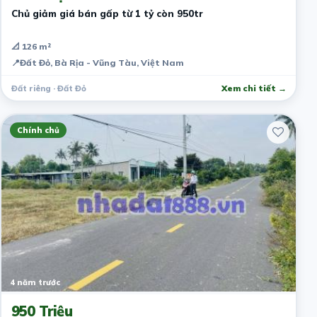
Chủ giảm giá bán gấp từ 1 tỷ còn 950tr
📐 126 m²
📍
Đất Đỏ, Bà Rịa - Vũng Tàu, Việt Nam
Đất riêng · Đất Đỏ
Xem chi tiết →
Chính chủ
4 năm trước
950 Triệu