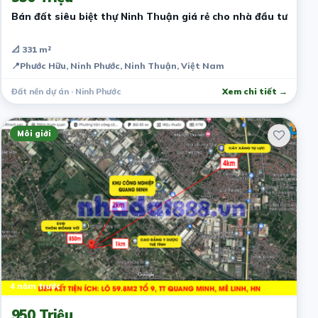
Bán đất siêu biệt thự Ninh Thuận giá rẻ cho nhà đầu tư
📐 331 m²
📍
Phước Hữu, Ninh Phước, Ninh Thuận, Việt Nam
Đất nền dự án · Ninh Phước
Xem chi tiết →
Môi giới
4 năm trước
950 Triệu