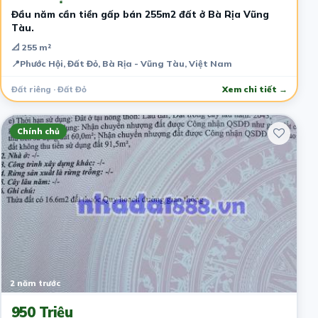
Đầu năm cần tiền gấp bán 255m2 đất ở Bà Rịa Vũng
Tàu.
📐 255 m²
📍
Phước Hội, Đất Đỏ, Bà Rịa - Vũng Tàu, Việt Nam
Đất riêng · Đất Đỏ
Xem chi tiết →
Chính chủ
2 năm trước
950 Triệu