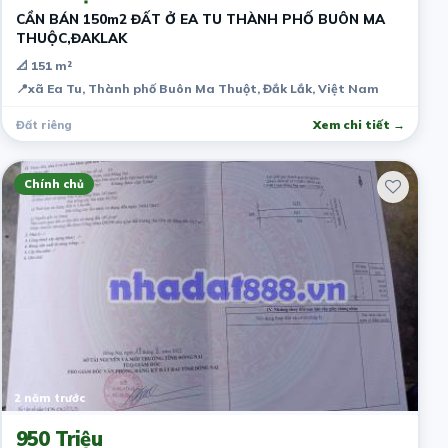
CẦN BÁN 150m2 ĐẤT Ở EA TU THÀNH PHỐ BUÔN MA
THUỘC,ĐAKLAK
📐 151 m²
📍
xã Ea Tu, Thành phố Buôn Ma Thuột, Đắk Lắk, Việt Nam
Đất riêng
Xem chi tiết →
Chính chủ
2 năm trước
950 Triệu