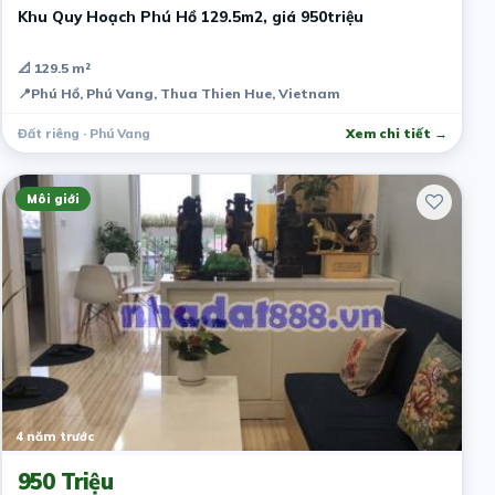
Khu Quy Hoạch Phú Hồ 129.5m2, giá 950triệu
📐 129.5 m²
📍
Phú Hồ, Phú Vang, Thua Thien Hue, Vietnam
Đất riêng · Phú Vang
Xem chi tiết →
Môi giới
4 năm trước
950 Triệu