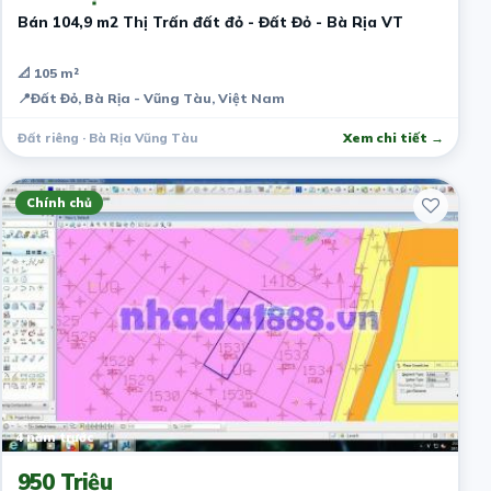
Bán 104,9 m2 Thị Trấn đất đỏ - Đất Đỏ - Bà Rịa VT
📐 105 m²
📍
Đất Đỏ, Bà Rịa - Vũng Tàu, Việt Nam
Đất riêng · Bà Rịa Vũng Tàu
Xem chi tiết →
Chính chủ
4 năm trước
950 Triệu