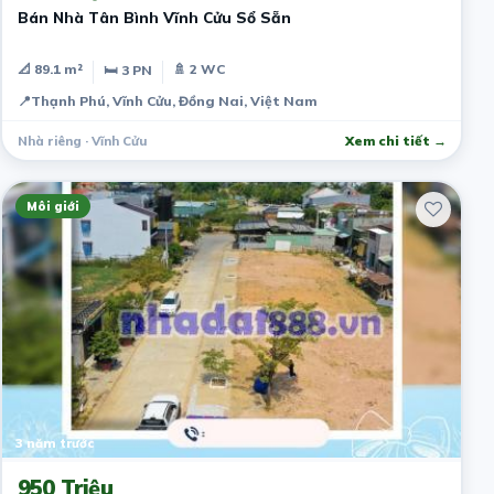
Bán Nhà Tân Bình Vĩnh Cửu Sổ Sẵn
📐 89.1 m²
🚿 2 WC
🛏 3 PN
📍
Thạnh Phú, Vĩnh Cửu, Đồng Nai, Việt Nam
Nhà riêng · Vĩnh Cửu
Xem chi tiết →
Môi giới
3 năm trước
950 Triệu