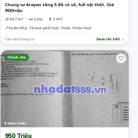
Chung cư Arayan tầng 5 đã có sổ, full nội thất. Giá
950triệu
📐 54.7 m²
🚿 1 WC
🛏 2 PN
📍
Xuân Phú, Thành phố Huế, Thừa Thiên Huế
Căn hộ/Chung cư
Xem chi tiết →
Chính chủ
5 năm trước
950 Triệu