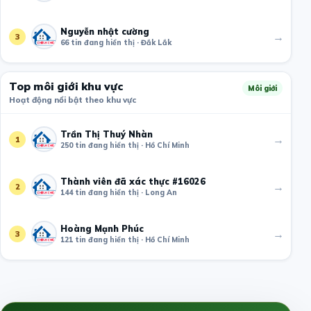
Nguyễn nhật cường
→
3
66 tin đang hiển thị · Đắk Lắk
Top môi giới khu vực
Môi giới
Hoạt động nổi bật theo khu vực
Trần Thị Thuý Nhàn
→
1
250 tin đang hiển thị · Hồ Chí Minh
Thành viên đã xác thực #16026
→
2
144 tin đang hiển thị · Long An
Hoàng Mạnh Phúc
→
3
121 tin đang hiển thị · Hồ Chí Minh