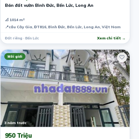
Bán đất vườn Bình Đức, Bến Lức, Long An
📐 1014 m²
📍
cầu Cây Gia, ĐT816, Bình Đức, Bến Lức, Long An, Việt Nam
Đất riêng · Bến Lức
Xem chi tiết →
Môi giới
3 năm trước
950 Triệu