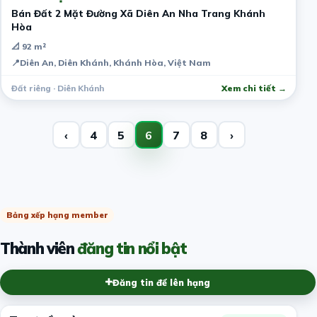
Bán Đất 2 Mặt Đường Xã Diên An Nha Trang Khánh
Hòa
📐 92 m²
📍
Diên An, Diên Khánh, Khánh Hòa, Việt Nam
Đất riêng · Diên Khánh
Xem chi tiết →
‹
4
5
6
7
8
›
Bảng xếp hạng member
Thành viên
đăng tin nổi bật
Đăng tin để lên hạng