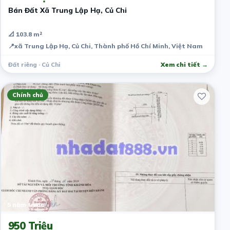
Bán Đất Xã Trung Lập Hạ, Củ Chi
📐 103.8 m²
📍
xã Trung Lập Hạ, Củ Chi, Thành phố Hồ Chí Minh, Việt Nam
Đất riêng · Củ Chi
Xem chi tiết →
Chính chủ
5 năm trước
950 Triệu