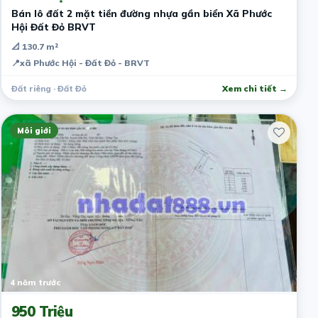
Bán lô đất 2 mặt tiền đường nhựa gần biển Xã Phước
Hội Đất Đỏ BRVT
📐 130.7 m²
📍
xã Phước Hội - Đất Đỏ - BRVT
Đất riêng · Đất Đỏ
Xem chi tiết →
Môi giới
4 năm trước
950 Triệu