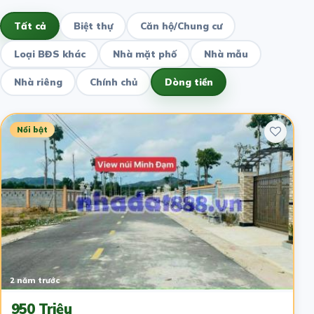
Tất cả
Biệt thự
Căn hộ/Chung cư
Loại BĐS khác
Nhà mặt phố
Nhà mẫu
Nhà riêng
Chính chủ
Dòng tiền
Nổi bật
2 năm trước
950 Triệu