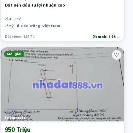
Đất nền đầu tư lợi nhuận cao
📐 459 m²
📍
Mỹ Tú, Sóc Trăng, Việt Nam
Đất riêng · Mỹ Tú
Xem chi tiết →
Môi giới
4 năm trước
950 Triệu