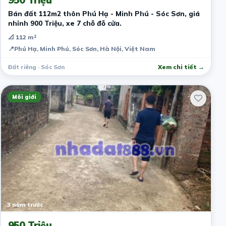
Bán đất 112m2 thôn Phú Hạ - Minh Phú - Sóc Sơn, giá
nhỉnh 900 Triệu, xe 7 chỗ đỗ cửa.
📐 112 m²
📍
Phú Hạ, Minh Phú, Sóc Sơn, Hà Nội, Việt Nam
Đất riêng · Sóc Sơn
Xem chi tiết →
Môi giới
3 năm trước
950 Triệu