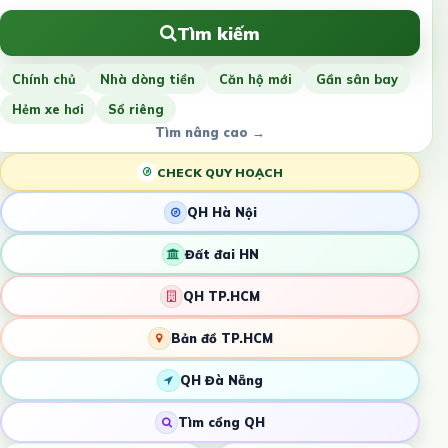
Tìm kiếm
Chính chủ
Nhà dòng tiền
Căn hộ mới
Gần sân bay
Hẻm xe hơi
Sổ riêng
Tìm nâng cao →
CHECK QUY HOẠCH
QH Hà Nội
Đất đai HN
QH TP.HCM
Bản đồ TP.HCM
QH Đà Nẵng
Tìm cổng QH