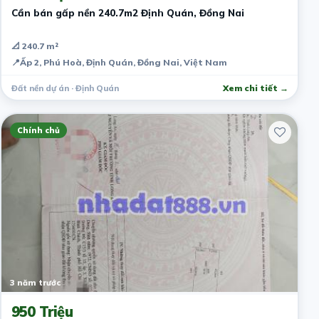
Cần bán gấp nền 240.7m2 Định Quán, Đồng Nai
📐 240.7 m²
📍
Ấp 2, Phú Hoà, Định Quán, Đồng Nai, Việt Nam
Đất nền dự án · Định Quán
Xem chi tiết →
Chính chủ
3 năm trước
950 Triệu