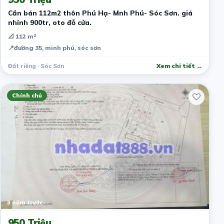
Cần bán 112m2 thôn Phú Hạ- Mnh Phú- Sóc Sơn. giá
nhỉnh 900tr, oto đỗ cửa.
📐 112 m²
📍
đường 35, minh phú, sóc sơn
Đất riêng · Sóc Sơn
Xem chi tiết →
Chính chủ
3 năm trước
950 Triệu