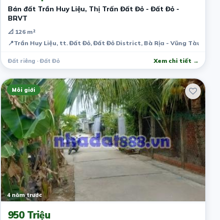
Bán đất Trần Huy Liệu, Thị Trấn Đất Đỏ - Đất Đỏ -
BRVT
📐 126 m²
📍
Trần Huy Liệu, tt. Đất Đỏ, Đất Đỏ District, Bà Rịa - Vũng Tàu, Vie
Đất riêng · Đất Đỏ
Xem chi tiết →
Môi giới
4 năm trước
950 Triệu