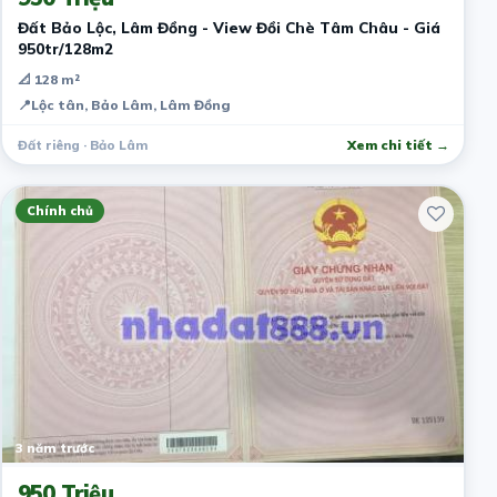
Đất Bảo Lộc, Lâm Đồng - View Đồi Chè Tâm Châu - Giá
950tr/128m2
📐 128 m²
📍
Lộc tân, Bảo Lâm, Lâm Đồng
Đất riêng · Bảo Lâm
Xem chi tiết →
Chính chủ
3 năm trước
950 Triệu