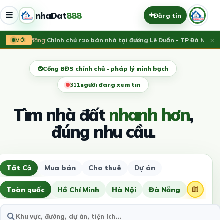
nhaDat
888
Đăng tin
×
Vừa đăng:
Chính chủ rao bán nhà tại đường Lê Duẩn - TP Đà Nẵng; D
MỚI
Cổng BĐS chính chủ - pháp lý minh bạch
313
người đang xem tin
Tìm nhà đất
nhanh hơn
,
đúng nhu cầu.
Tất Cả
Mua bán
Cho thuê
Dự án
Toàn quốc
Hồ Chí Minh
Hà Nội
Đà Nẵng