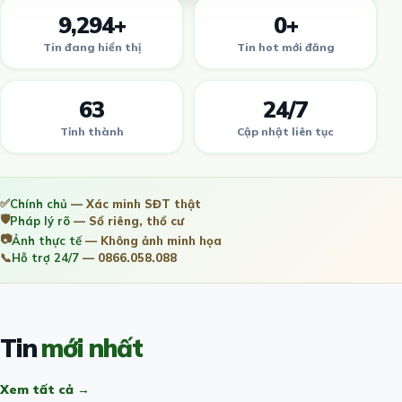
9,294+
0+
Tin đang hiển thị
Tin hot mới đăng
63
24/7
Tỉnh thành
Cập nhật liên tục
✅
Chính chủ
— Xác minh SĐT thật
🛡️
Pháp lý rõ
— Sổ riêng, thổ cư
📷
Ảnh thực tế
— Không ảnh minh họa
📞
Hỗ trợ 24/7
— 0866.058.088
Tin
mới nhất
Xem tất cả →