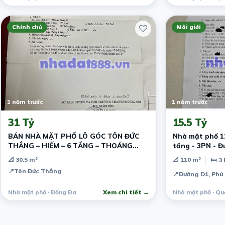
Chính chủ
Môi giới
1 năm trước
1 năm trước
31 Tỷ
15.5 Tỷ
BÁN NHÀ MẶT PHỐ LÔ GÓC TÔN ĐỨC
Nhà mặt phố 11
THẮNG – HIẾM – 6 TẦNG – THOÁNG
tầng - 3PN - Đ
SAU – GIÁ TỐT
📐 30.5 m²
📐 110 m²
🛏 3
📍
Tôn Đức Thắng
📍
Đường D1, Phú
Nhà mặt phố · Đống Đa
Xem chi tiết →
Nhà mặt phố · Qu