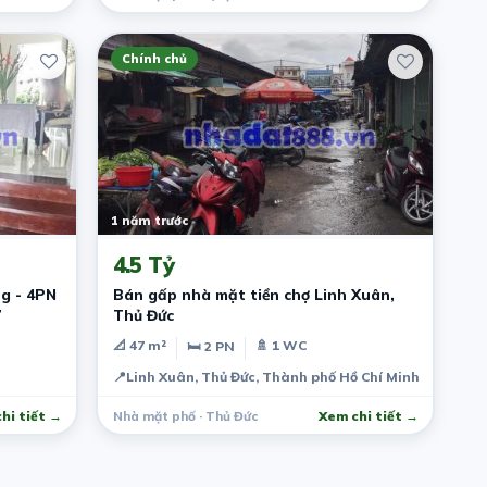
Chính chủ
1 năm trước
4.5 Tỷ
ng - 4PN
Bán gấp nhà mặt tiền chợ Linh Xuân,
7
Thủ Đức
📐 47 m²
🚿 1 WC
🛏 2 PN
📍
Linh Xuân, Thủ Đức, Thành phố Hồ Chí Minh, Việt Na
hi tiết →
Nhà mặt phố · Thủ Đức
Xem chi tiết →