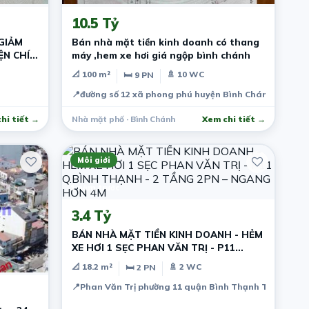
10.5 Tỷ
GIẢM
Bán nhà mặt tiền kinh doanh có thang
ỆN CHÍ
máy ,hem xe hơi giá ngộp bình chánh
📐 100 m²
🚿 10 WC
🛏 9 PN
📍
đường số 12 xã phong phú huyện Bình Chánh Tp HCM
hi tiết →
Nhà mặt phố · Bình Chánh
Xem chi tiết →
Môi giới
1 năm trước
3.4 Tỷ
BÁN NHÀ MẶT TIỀN KINH DOANH - HẺM
XE HƠI 1 SẸC PHAN VĂN TRỊ - P11
Q.BÌNH THẠNH - 2 TẦNG 2PN – NGANG
📐 18.2 m²
🚿 2 WC
🛏 2 PN
HƠN 4M
📍
Phan Văn Trị phường 11 quận Bình Thạnh TpHCM