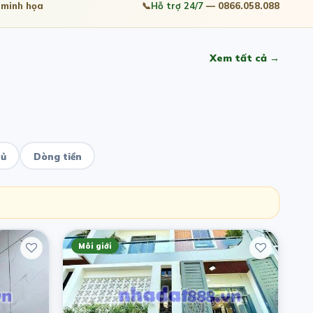
minh họa
📞
Hỗ trợ 24/7
— 0866.058.088
Xem tất cả →
hủ
Dòng tiền
Môi giới