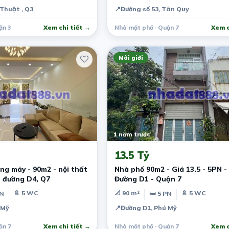
Thuật , Q3
📍
Đường số 53, Tân Quy
ận 3
Xem chi tiết →
Nhà mặt phố · Quận 7
Xem c
Môi giới
1 năm trước
13.5 Tỷ
ng máy - 90m2 - nội thất
Nhà phố 90m2 - Giá 13.5 - 5PN - 
 - đường D4, Q7
Đường D1 - Quận 7
🚿 5 WC
📐 90 m²
🚿 5 WC
PN
🛏 5 PN
 Mỹ
📍
Đường D1, Phú Mỹ
ận 7
Xem chi tiết →
Nhà mặt phố · Quận 7
Xem c