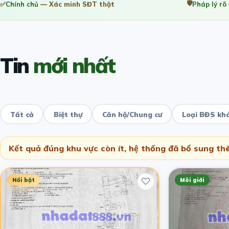
🛡️
✅
Chính chủ
— Xác minh SĐT thật
Pháp lý rõ
Tin
mới nhất
Tất cả
Biệt thự
Căn hộ/Chung cư
Loại BĐS kh
Kết quả đúng khu vực còn ít, hệ thống đã bổ sung thê
Nổi bật
Môi giới