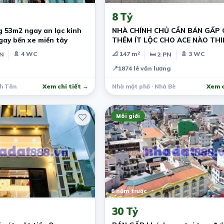
8 Tỷ
 53m2 ngay an lạc kinh
NHÀ CHÍNH CHỦ CẦN BÁN GẤP 
gay bến xe miền tây
THÊM ÍT LỘC CHO ACE NÀO THI
MUA NGAY
🚿 4 WC
📐 147 m²
🚿 3 WC
PN
🛏 2 PN
📍
1874 lê văn lương
nh Tân
Xem chi tiết →
Nhà mặt phố · Nhà Bè
Xem c
Môi giới
6 năm trước
30 Tỷ