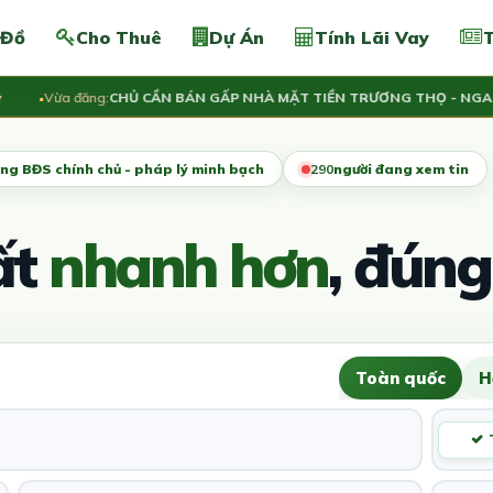
 Đồ
Cho Thuê
Dự Án
Tính Lãi Vay
T
Vừa đăng:
CHỦ CẦN BÁN GẤP NHÀ MẶT TIỀN TRƯƠNG THỌ - NGANG 5.
ng BĐS chính chủ - pháp lý minh bạch
288
người đang xem tin
ất
nhanh hơn
, đúng
Toàn quốc
H