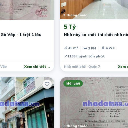
3 tháng trước
5 Tỷ
Gò Vấp - 1 trệt 1 lầu
Nhà này ko chốt thì chốt nhà n
📐 45 m²
🚿 4 WC
🛏 3 PN
📍
1135 huỳnh tấn phát
 Vấp
Xem chi tiết →
Nhà mặt phố · Quận 7
Xem c
Môi giới
9 tháng trước