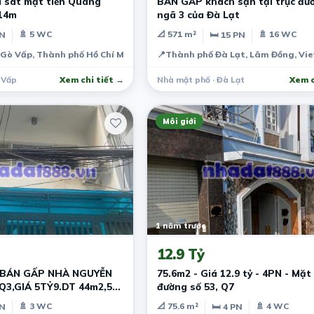
i sát mặt tiền Quang
BÁN GẤP khách sạn tại trục đư
x14m
ngã 3 của Đà Lạt
🚿 5 WC
📐 571 m²
🚿 16 WC
PN
🛏 15 PN
ệt Nam
Gò Vấp, Thành phố Hồ Chí Minh, Việt Nam
📍
Thành phố Đà Lạt, Lâm Đồng, Vi
 Vấp
Xem chi tiết →
Nhà mặt phố · Đà Lạt
Xem c
Môi giới
1 năm trước
12.9 Tỷ
 BÁN GẤP NHÀ NGUYỄN
75.6m2 - Giá 12.9 tỷ - 4PN - Mặt 
3,GIÁ 5TỶ9.DT 44m2,5
đường số 53, Q7
M 4m
🚿 3 WC
📐 75.6 m²
🚿 4 WC
PN
🛏 4 PN