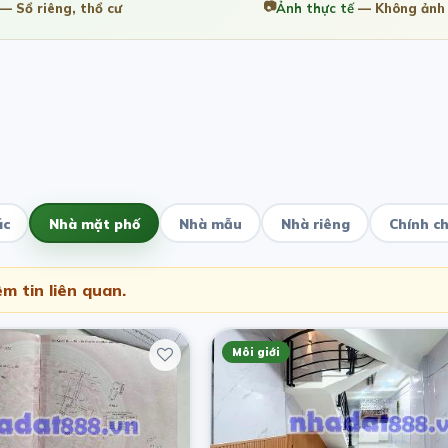
📷
— Sổ riêng, thổ cư
Ảnh thực tế
— Không ảnh 
ác
Nhà mặt phố
Nhà mẫu
Nhà riêng
Chính c
m tin liên quan.
Môi giới