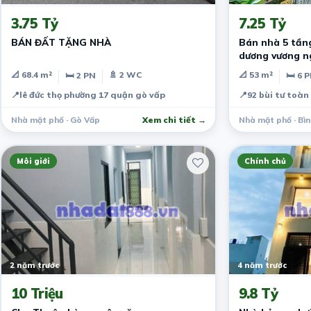
3.75 Tỷ
7.25 Tỷ
BÁN ĐẤT TẶNG NHÀ
Bán nhà 5 tầng
dương vương n
📐 68.4 m²
🚿 2 WC
📐 53 m²
🛏 2 PN
🛏 6 
📍
lê đức thọ phường 17 quận gò vấp
📍
92 bùi tư toàn
Nhà mặt phố · Gò Vấp
Xem chi tiết →
Nhà mặt phố · Bì
Môi giới
Chính chủ
2 năm trước
4 năm trước
10 Triệu
9.8 Tỷ