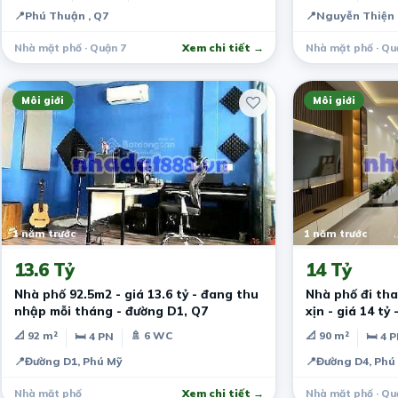
📍
Phú Thuận , Q7
📍
Nguyễn Thiện 
Nhà mặt phố · Quận 7
Xem chi tiết →
Nhà mặt phố · Qu
Môi giới
Môi giới
1 năm trước
1 năm trước
13.6 Tỷ
14 Tỷ
Nhà phố 92.5m2 - giá 13.6 tỷ - đang thu
Nhà phố đi tha
nhập mỗi tháng - đường D1, Q7
xịn - giá 14 tỷ
📐 92 m²
🚿 6 WC
📐 90 m²
🛏 4 PN
🛏 4 
📍
Đường D1, Phú Mỹ
📍
Đường D4, Phú
Nhà mặt phố
Xem chi tiết →
Nhà mặt phố · Qu