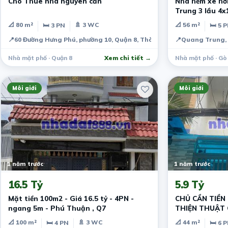
Cho Thuê nhà nguyên căn
Nhà hẻm xe hơ
Trung 3 lầu 4
📐 80 m²
🚿 3 WC
📐 56 m²
🛏 3 PN
🛏 5 
📍
60 Đường Hưng Phú, phường 10, Quận 8, Thành phố Hồ Chí Minh, Vi
📍
Quang Trung, 
Nhà mặt phố · Quận 8
Xem chi tiết →
Nhà mặt phố · Gò
Môi giới
Môi giới
1 năm trước
1 năm trước
16.5 Tỷ
5.9 Tỷ
Mặt tiền 100m2 - Giá 16.5 tỷ - 4PN -
CHỦ CẦN TIỀN
ngang 5m - Phú Thuận , Q7
THIỆN THUẬT Q
TẦNG,4X11,HẺ
📐 100 m²
🚿 3 WC
📐 44 m²
🛏 4 PN
🛏 6 