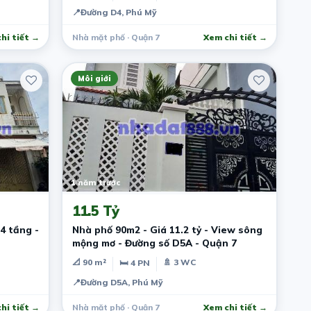
📍
Đường D4, Phú Mỹ
hi tiết →
Nhà mặt phố · Quận 7
Xem chi tiết →
Môi giới
1 năm trước
11.5 Tỷ
4 tầng -
Nhà phố 90m2 - Giá 11.2 tỷ - View sông
mộng mơ - Đường số D5A - Quận 7
📐 90 m²
🚿 3 WC
🛏 4 PN
📍
Đường D5A, Phú Mỹ
hi tiết →
Nhà mặt phố · Quận 7
Xem chi tiết →