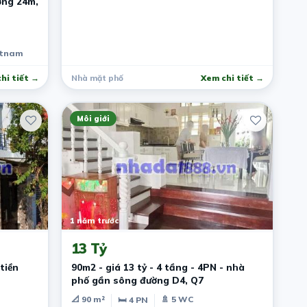
ờng 24m,
etnam
hi tiết →
Nhà mặt phố
Xem chi tiết →
Môi giới
1 năm trước
13 Tỷ
tiền
90m2 - giá 13 tỷ - 4 tầng - 4PN - nhà
phố gần sông đường D4, Q7
📐 90 m²
🚿 5 WC
🛏 4 PN