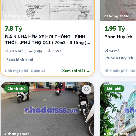
1 tháng trước
2 tháng trước
7.8 Tỷ
1.95 Tỷ
B.Á.N NHÀ HẺM XE HƠI THÔNG - BÌNH
Phan Huy Ích - 
THỚI-…PHÚ THỌ Q11 ( 70m2 - 3 tầng )
nở hậu
📐 70.6 m²
🚿 3 WC
📐 14 m²
🛏 3 PN
📍
Phan Huy Ích
📍
103 bình thới
Nhà mặt phố · Quận 11
Xem chi tiết →
Nhà mặt phố · Gò
Chính chủ
Môi giới
3 tháng trước
6 tháng trước