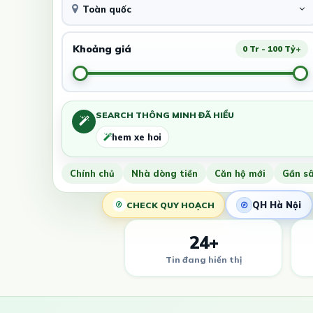
Toàn quốc
Khoảng giá
0 Tr - 100 Tỷ+
SEARCH THÔNG MINH ĐÃ HIỂU
hem xe hoi
Chính chủ
Nhà dòng tiền
Căn hộ mới
Gần s
QH Hà Nội
CHECK QUY HOẠCH
24+
Tin đang hiển thị