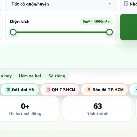
Tất cả quận/huyện
Diện tích
0m² - 4000m²+
ân bay
Hẻm xe hơi
Sổ riêng
Đất đai HN
QH TP.HCM
Bản đồ TP.HCM
0+
63
Tin hot mới đăng
Tỉnh thành