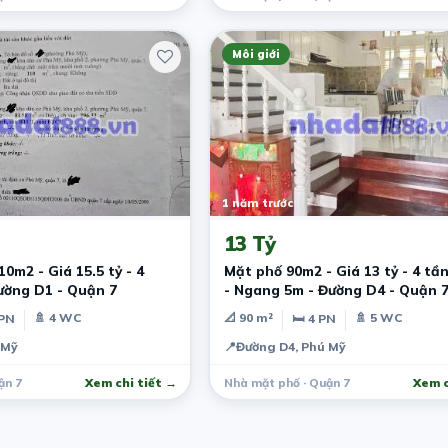
Môi giới
1 năm trước
13 Tỷ
0m2 - Giá 15.5 tỷ - 4
Mặt phố 90m2 - Giá 13 tỷ - 4 tầ
ường D1 - Quận 7
- Ngang 5m - Đường D4 - Quận 
🚿 4 WC
📐 90 m²
🚿 5 WC
 PN
🛏 4 PN
 Mỹ
📍
Đường D4, Phú Mỹ
ận 7
Xem chi tiết →
Nhà mặt phố · Quận 7
Xem c