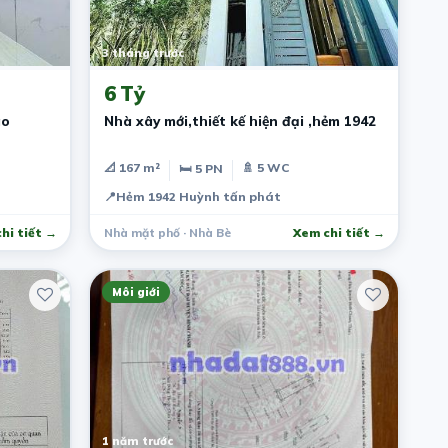
3 tháng trước
6 Tỷ
ào
Nhà xây mới,thiết kế hiện đại ,hẻm 1942
📐 167 m²
🚿 5 WC
🛏 5 PN
📍
Hẻm 1942 Huỳnh tấn phát
hi tiết →
Nhà mặt phố · Nhà Bè
Xem chi tiết →
Môi giới
1 năm trước