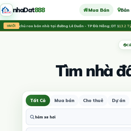
nhaDat
888
Mua Bán
Bản
Chính chủ rao bán nhà tại đường Lê Duẩn - TP Đà Nẵng; DT 1
13.2 Tỷ
MỚI
Cổ
Tìm nhà đ
Tất Cả
Mua bán
Cho thuê
Dự án