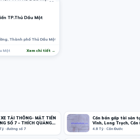
iền TP.Thủ Dầu Một
ờng, Thành phố Thủ Dầu Một, Bình Dương, Việt Nam
u Một
Xem chi tiết →
 XE TẢI THÔNG- MẶT TIỀN
Cần bán gấp tài sản t
NG SỐ 7 – THÍCH QUẢNG
Vĩnh, Long Trạch, Cần
Long An.
Tỷ · đường số 7
4.8 Tỷ · Cần Đước