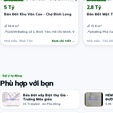
Chính chủ
Chính chủ
5 Tỷ
2.8 Tỷ
Bán Đất Khu Văn Cao - Chợ Bình Long
Bán Đất Mặt T
📐 55.8 m²
📐 72.8 m²
📍
115/09 Đường số 1, Bình Tân, Hồ Chí Minh, Việt Nam
📍
phường Phú Cư
Nhà mẫu · Bình Tân
Xem chi tiết →
Nhà mẫu · Thủ Dầ
Gợi ý tự động
Phù hợp với bạn
Bán Đất xây Biệt thự Giả -
HẺM
Trường Mãu giáo
ĐƯỜ
ĐỨC
15 Triệu/m2 · An Phú đông
5.95 