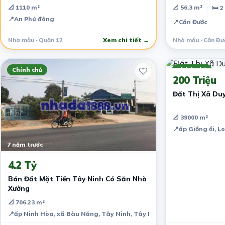
📐 1110 m²
📐 56.3 m²
🛏 2
📍
An Phú đông
📍
Cần Đước
Nhà mẫu · Quận 12
Xem chi tiết →
Nhà mẫu · Cần Đư
7 năm trước
Chính chủ
Chính chủ
200 Triệu
Đất Thị Xã Duy
📐 39000 m²
📍
ấp Giồng ổi, L
7 năm trước
4.2 Tỷ
Bán Đất Mặt Tiền Tây Ninh Có Sẵn Nhà
Xưởng
📐 706.23 m²
📍
ấp Ninh Hòa, xã Bàu Năng, Tây Ninh, Tây Ninh Province, Vietnam