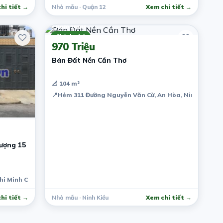
hi tiết →
Nhà mẫu · Quận 12
Xem chi tiết →
7 năm trước
Chính chủ
970 Triệu
Bán Đất Nền Cần Thơ
📐 104 m²
📍
Hẻm 311 Đường Nguyễn Văn Cừ, An Hòa, Ninh Kiều, C
ượng 15
hi Minh City, Vietnam
hi tiết →
Nhà mẫu · Ninh Kiều
Xem chi tiết →