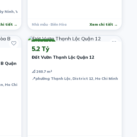
ây Ninh, Vietnam
hi tiết →
Nhà mẫu · Biên Hòa
Xem chi tiết →
7 năm trước
Chính chủ
5.2 Tỷ
Đất Vườn Thạnh Lộc Quận 12
 B Quận
📐 260.7 m²
📍
phường Thạnh Lộc, District 12, Ho Chi Minh City, Vi
n, Ho Chi Minh City, Vietnam