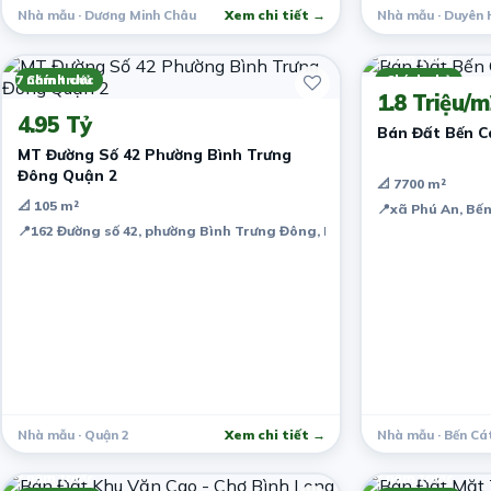
Nhà mẫu · Dương Minh Châu
Xem chi tiết →
Nhà mẫu · Duyên 
7 năm trước
7 năm trước
Chính chủ
Chính chủ
1.8 Triệu/m
4.95 Tỷ
Bán Đất Bến C
MT Đường Số 42 Phường Bình Trưng
Đông Quận 2
📐 7700 m²
📐 105 m²
📍
xã Phú An, Bế
📍
162 Đường số 42, phường Bình Trưng Đông, District 2, Ho Chi Minh 
Nhà mẫu · Quận 2
Xem chi tiết →
Nhà mẫu · Bến Cá
7 năm trước
7 năm trước