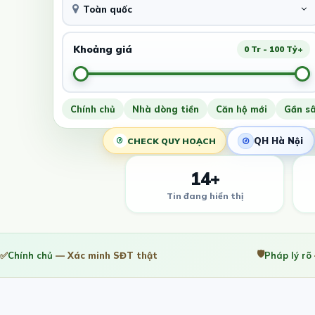
Toàn quốc
Khoảng giá
0 Tr - 100 Tỷ+
Chính chủ
Nhà dòng tiền
Căn hộ mới
Gần s
QH Hà Nội
CHECK QUY HOẠCH
14+
Tin đang hiển thị
🛡️
✅
Chính chủ
— Xác minh SĐT thật
Pháp lý rõ