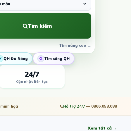
Tìm kiếm
Tìm nâng cao →
QH Đà Nẵng
Tìm cổng QH
24/7
Cập nhật liên tục
minh họa
📞
Hỗ trợ 24/7
— 0866.058.088
Xem tất cả →