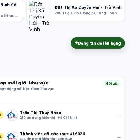
 Ninh Có
Đất Thị Xã Duyên Hải - Trà Vinh
200 Triệu · ấp Giồng ổi, Long Toàn, Duyên Hải District, Tra Vinh, Vietnam
4.2 Tỷ · ấp Ninh Hòa, xã Bàu Năng, Tây Ninh, Tây Ninh Province, Vietnam
Đăng tin để lên hạng
op môi giới khu vực
Môi giới
oạt động nổi bật theo khu vực
Trần Thị Thuý Nhàn
→
1
250 tin đang hiển thị · Hồ Chí Minh
Thành viên đã xác thực #16026
→
2
144 tin đang hiển thị · Long An