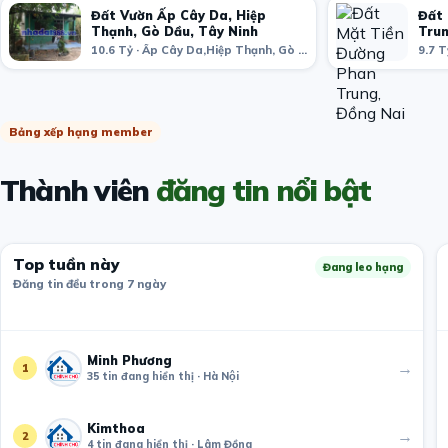
Đất Vườn Ấp Cây Da, Hiệp
Đất 
Thạnh, Gò Dầu, Tây Ninh
Trun
10.6 Tỷ · Ấp Cây Da,Hiệp Thạnh, Gò Dầu, Tây Ninh, Vietnam
Bảng xếp hạng member
Thành viên
đăng tin nổi bật
Top tuần này
Đang leo hạng
Đăng tin đều trong 7 ngày
Minh Phương
→
1
35 tin đang hiển thị · Hà Nội
Kimthoa
→
2
4 tin đang hiển thị · Lâm Đồng