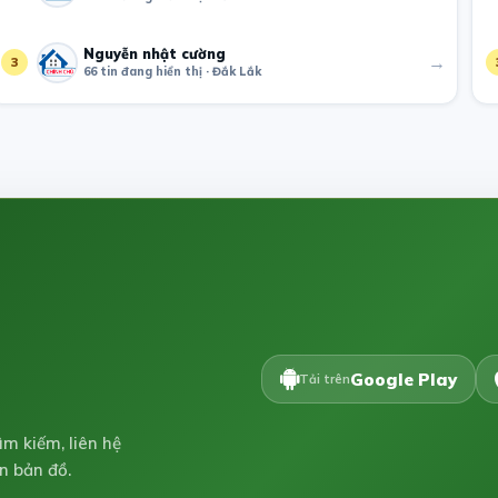
Nguyễn nhật cường
→
3
66 tin đang hiển thị · Đắk Lắk
Google Play
Tải trên
ìm kiếm, liên hệ
n bản đồ.