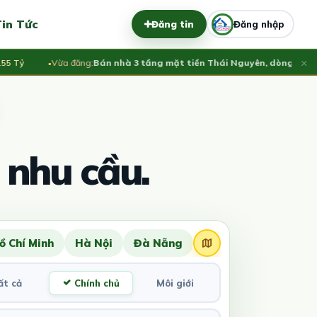
in Tức
Đăng tin
Đăng nhập
×
 Tỷ
Vừa đăng:
Bán nhà 3 tầng mặt tiền Thái Nguyên, dòng tiền ổn 
 nhu cầu.
ồ Chí Minh
Hà Nội
Đà Nẵng
ất cả
Chính chủ
Môi giới