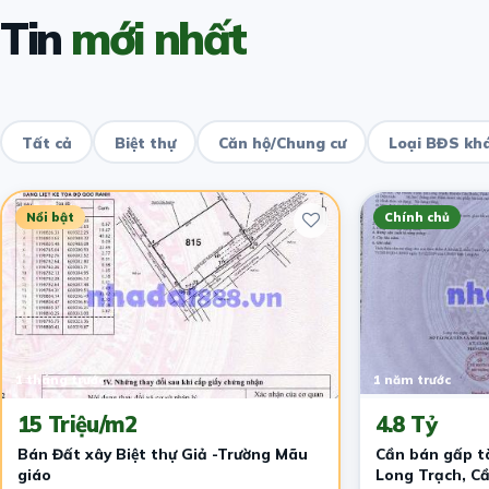
Tin
mới nhất
Tất cả
Biệt thự
Căn hộ/Chung cư
Loại BĐS kh
Nổi bật
Chính chủ
1 tháng trước
1 năm trước
15 Triệu/m2
4.8 Tỷ
Bán Đất xây Biệt thự Giả -Trường Mãu
Cần bán gấp tà
giáo
Long Trạch, Cầ