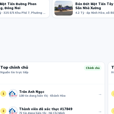
Mặt Tiền Đường Phan
Bán Đất Mặt Tiền Tây
g, Đồng Nai
Sẵn Nhà Xưởng
9.7 Tỷ · 325 E/5 Khu Phố 7, Phường Tân Tiến, Thành phố Biên Hòa, Đồng Nai, Việt Nam
Top chính chủ
T
Chính chủ
Nguồn tin trực tiếp
H
Trần Anh Ngọc
→
1
108 tin đang hiển thị · Khánh Hòa
Thành viên đã xác thực #17849
→
2
72 tin đang hiển thị · Hồ Chí Minh