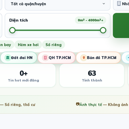
Tất cả quận/huyện
Diện tích
0m² - 4000m²+
ân bay
Hẻm xe hơi
Sổ riêng
Đất đai HN
QH TP.HCM
Bản đồ TP.HCM
0+
63
Tin hot mới đăng
Tỉnh thành
📷
— Sổ riêng, thổ cư
Ảnh thực tế
— Không ảnh 