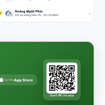
Hoàng Mạnh Phúc
→
3
121 tin đang hiển thị · Hồ Chí Minh
App Store
Tải trên
Quét để cài app