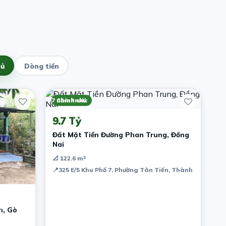
hủ
Dòng tiền
7 năm trước
Chính chủ
9.7 Tỷ
Đất Mặt Tiền Đường Phan Trung, Đồng
Nai
📐 122.6 m²
📍
325 E/5 Khu Phố 7, Phường Tân Tiến, Thành phố Biên
h, Gò