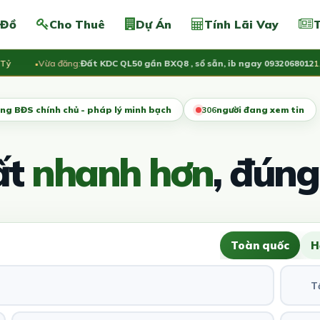
 Đồ
Cho Thuê
Dự Án
Tính Lãi Vay
T
Vừa đăng:
Đất KDC QL50 gần BXQ8 , sổ sẵn, ib ngay 0932068012
1.55
ng BĐS chính chủ - pháp lý minh bạch
306
người đang xem tin
ất
nhanh hơn
, đúng
Toàn quốc
H
T