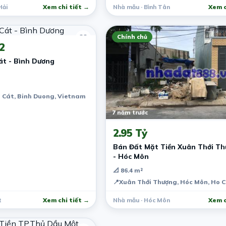
Hải
Xem chi tiết →
Nhà mẫu · Bình Tân
Xem c
Chính chủ
2
át - Bình Dương
n Cát, Binh Duong, Vietnam
City, Vietnam
7 năm trước
2.95 Tỷ
Bán Đất Mặt Tiền Xuân Thới Th
- Hóc Môn
📐 86.4 m²
📍
Xuân Thới Thượng, Hóc Môn, Ho C
t
Xem chi tiết →
Nhà mẫu · Hóc Môn
Xem c