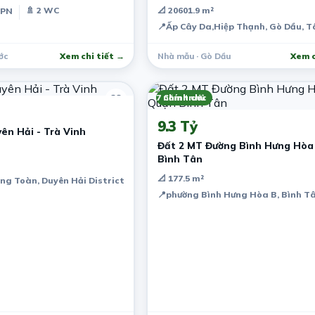
🚿 2 WC
📐 20601.9 m²
 PN
📍
Ấp Cây Da,Hiệp Thạnh, Gò Dầu, T
ớc
Xem chi tiết →
Nhà mẫu · Gò Dầu
Xem c
7 năm trước
Chính chủ
9.3 Tỷ
ên Hải - Trà Vinh
Đất 2 MT Đường Bình Hưng Hòa
Bình Tân
📐 177.5 m²
ong Toàn, Duyên Hải District, Tra Vinh, Vietnam
📍
phường Bình Hưng Hòa B, Bình Tâ