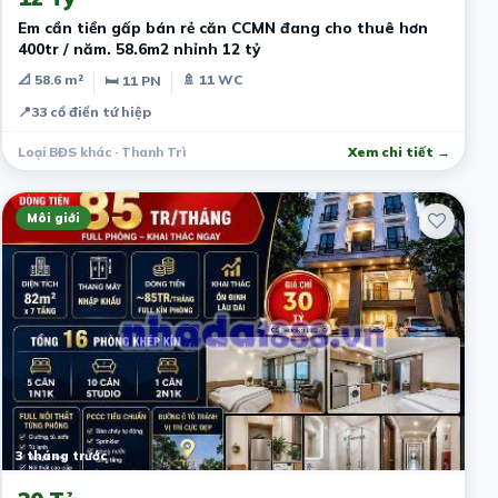
Em cần tiền gấp bán rẻ căn CCMN đang cho thuê hơn
400tr / năm. 58.6m2 nhỉnh 12 tỷ
📐 58.6 m²
🚿 11 WC
🛏 11 PN
📍
33 cổ điển tứ hiệp
Loại BĐS khác · Thanh Trì
Xem chi tiết →
Môi giới
3 tháng trước