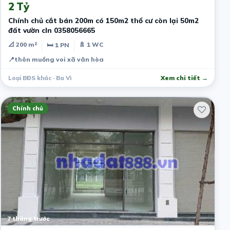
2 Tỷ
Chính chủ cắt bán 200m có 150m2 thổ cư còn lại 50m2
đất vườn cln 0358056665
📐 200 m²
🚿 1 WC
🛏 1 PN
📍
thôn muồng voi xã vân hòa
Loại BĐS khác · Ba Vì
Xem chi tiết →
Chính chủ
7 tháng trước