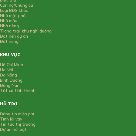
Căn hộ/Chung cư
Loại BĐS khác
Nhà mặt phố
Nhà mẫu
Nhà riêng
Trang trại, khu nghỉ dưỡng
Đất nền dự án
Đất riêng
KHU VỰC
Hồ Chí Minh
Hà Nội
Đà Nẵng
Bình Dương
Đồng Nai
Tất cả tỉnh thành
HỖ TRỢ
Đăng tin miễn phí
Tính lãi vay
Tin tức thị trường
Dự án nổi bật