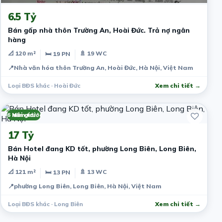
6.5 Tỷ
Bán gấp nhà thôn Trường An, Hoài Đức. Trả nợ ngân
hàng
📐 120 m²
🚿 19 WC
🛏 19 PN
📍
Nhà văn hóa thôn Trường An, Hoài Đức, Hà Nội, Việt Nam
Loại BĐS khác · Hoài Đức
Xem chi tiết →
6 năm trước
Môi giới
17 Tỷ
Bán Hotel đang KD tốt, phường Long Biên, Long Biên,
Hà Nội
📐 121 m²
🚿 13 WC
🛏 13 PN
📍
phường Long Biên, Long Biên, Hà Nội, Việt Nam
Loại BĐS khác · Long Biên
Xem chi tiết →