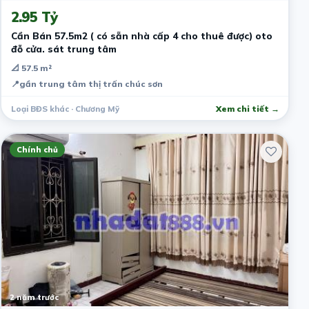
2.95 Tỷ
Cần Bán 57.5m2 ( có sẵn nhà cấp 4 cho thuê được) oto
đỗ cửa. sát trung tâm
📐 57.5 m²
📍
gần trung tâm thị trấn chúc sơn
Loại BĐS khác · Chương Mỹ
Xem chi tiết →
Chính chủ
2 năm trước