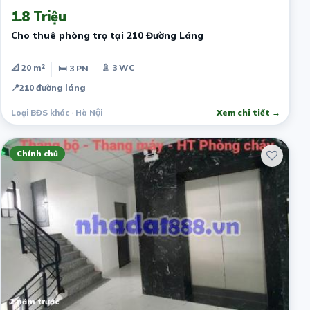
1.8 Triệu
Cho thuê phòng trọ tại 210 Đường Láng
📐 20 m²
🚿 3 WC
🛏 3 PN
📍
210 đường láng
Loại BĐS khác · Hà Nội
Xem chi tiết →
Chính chủ
2 năm trước