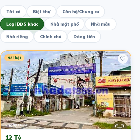
Tất cả
Biệt thự
Căn hộ/Chung cư
Loại BĐS khác
Nhà mặt phố
Nhà mẫu
Nhà riêng
Chính chủ
Dòng tiền
Nổi bật
6 ngày trước
12 Tỷ