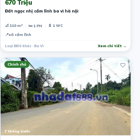
670 Triệu
Đất ngọc nhị cẩm lĩnh ba vì hà nội
📐 110 m²
🚿 1 WC
🛏 1 PN
📍
xã cẩm lĩnh
Loại BĐS khác · Ba Vì
Xem chi tiết →
Chính chủ
7 tháng trước