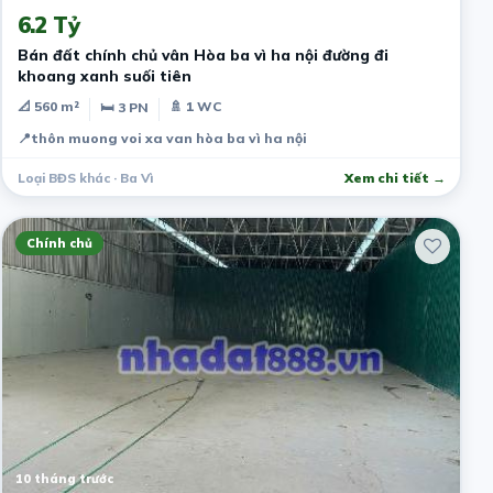
6.2 Tỷ
Bán đất chính chủ vân Hòa ba vì ha nội đường đi
khoang xanh suối tiên
📐 560 m²
🚿 1 WC
🛏 3 PN
📍
thôn muong voi xa van hòa ba vì ha nội
Loại BĐS khác · Ba Vì
Xem chi tiết →
Chính chủ
10 tháng trước