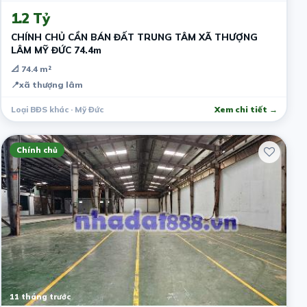
1.2 Tỷ
CHÍNH CHỦ CẦN BÁN ĐẤT TRUNG TÂM XÃ THƯỢNG
LÂM MỸ ĐỨC 74.4m
📐 74.4 m²
📍
xã thượng lâm
Loại BĐS khác · Mỹ Đức
Xem chi tiết →
Chính chủ
11 tháng trước