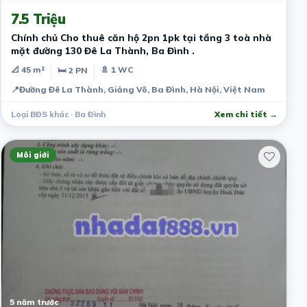
7.5 Triệu
Chính chủ Cho thuê căn hộ 2pn 1pk tại tầng 3 toà nhà
mặt đường 130 Đê La Thành, Ba Đình .
📐 45 m²
🚿 1 WC
🛏 2 PN
📍
Đường Đê La Thành, Giảng Võ, Ba Đình, Hà Nội, Việt Nam
Loại BĐS khác · Ba Đình
Xem chi tiết →
Môi giới
5 năm trước