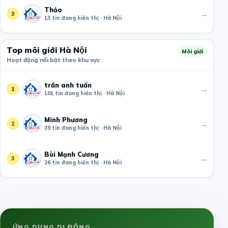
Thảo
→
3
13 tin đang hiển thị · Hà Nội
Top môi giới Hà Nội
Môi giới
Hoạt động nổi bật theo khu vực
trần anh tuấn
→
1
101 tin đang hiển thị · Hà Nội
Minh Phương
→
2
39 tin đang hiển thị · Hà Nội
Bùi Mạnh Cương
→
3
26 tin đang hiển thị · Hà Nội
ỨNG DỤNG DI ĐỘNG