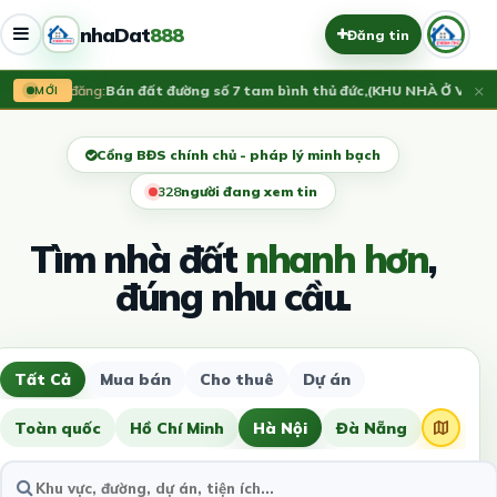
nhaDat
888
Đăng tin
×
Vừa đăng:
Bán đất đường số 7 tam bình thủ đức,(KHU NHÀ Ở VẠN X
MỚI
Cổng BĐS chính chủ - pháp lý minh bạch
331
người đang xem tin
Tìm nhà đất
nhanh hơn
,
đúng nhu cầu.
Tất Cả
Mua bán
Cho thuê
Dự án
Toàn quốc
Hồ Chí Minh
Hà Nội
Đà Nẵng