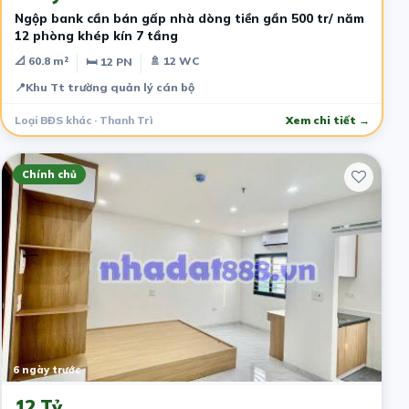
Ngộp bank cần bán gấp nhà dòng tiền gần 500 tr/ năm
12 phòng khép kín 7 tầng
📐 60.8 m²
🚿 12 WC
🛏 12 PN
📍
Khu Tt trường quản lý cán bộ
Loại BĐS khác · Thanh Trì
Xem chi tiết →
Chính chủ
6 ngày trước
12 Tỷ