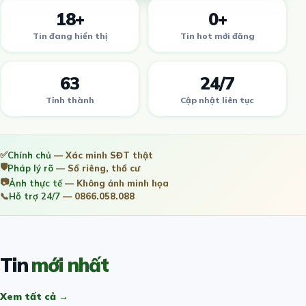
18+
0+
Tin đang hiển thị
Tin hot mới đăng
63
24/7
Tỉnh thành
Cập nhật liên tục
✅
Chính chủ
— Xác minh SĐT thật
🛡️
Pháp lý rõ
— Sổ riêng, thổ cư
📷
Ảnh thực tế
— Không ảnh minh họa
📞
Hỗ trợ 24/7
— 0866.058.088
Tin
mới nhất
Xem tất cả →