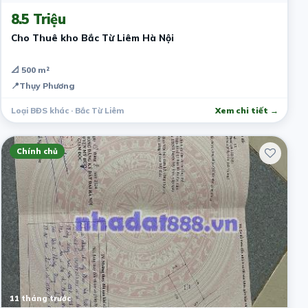
8.5 Triệu
Cho Thuê kho Bắc Từ Liêm Hà Nội
📐 500 m²
📍
Thụy Phương
Loại BĐS khác · Bắc Từ Liêm
Xem chi tiết →
Chính chủ
11 tháng trước