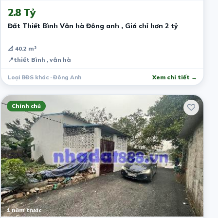
2.8 Tỷ
Đất Thiết Bình Vân hà Đông anh , Giá chỉ hơn 2 tỷ
📐 40.2 m²
📍
thiết Bình , vân hà
Loại BĐS khác · Đông Anh
Xem chi tiết →
Chính chủ
1 năm trước