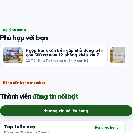
Gợi ý tự động
Phù hợp với bạn
Ngộp bank cần bán gấp nhà dòng tiền
gần 500 tr/ năm 12 phòng khép kín 7
tầng
12 Tỷ · Khu Tt trường quản lý cán bộ
Bảng xếp hạng member
Thành viên
đăng tin nổi bật
Đăng tin để lên hạng
Top tuần này
Đang leo hạng
Đăng tin đều trong 7 ngày