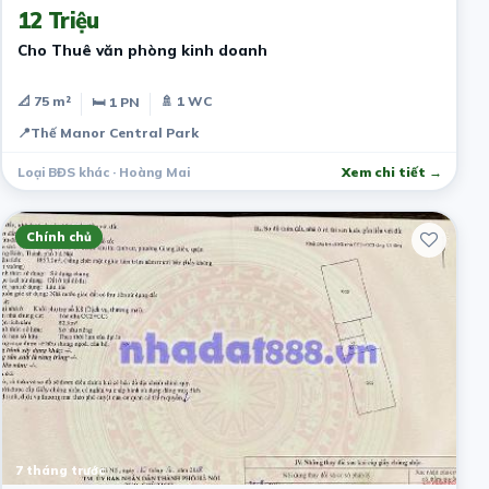
12 Triệu
Cho Thuê văn phòng kinh doanh
📐 75 m²
🚿 1 WC
🛏 1 PN
📍
Thế Manor Central Park
Loại BĐS khác · Hoàng Mai
Xem chi tiết →
Chính chủ
7 tháng trước