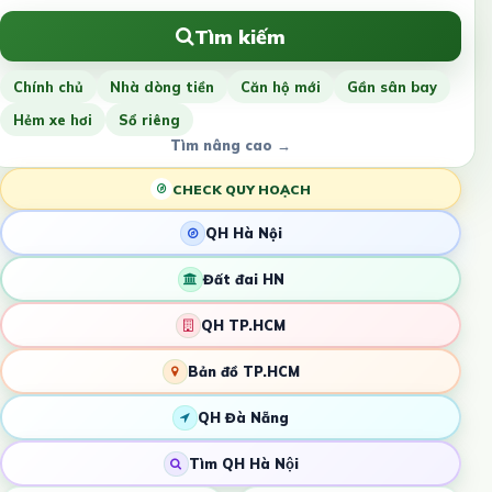
Tìm kiếm
Chính chủ
Nhà dòng tiền
Căn hộ mới
Gần sân bay
Hẻm xe hơi
Sổ riêng
Tìm nâng cao →
CHECK QUY HOẠCH
QH Hà Nội
Đất đai HN
QH TP.HCM
Bản đồ TP.HCM
QH Đà Nẵng
Tìm QH Hà Nội