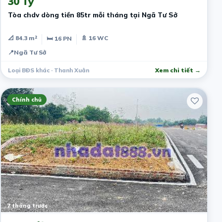
30 Tỷ
Tòa chdv dòng tiền 85tr mỗi tháng tại Ngã Tư Sở
📐 84.3 m²
🚿 16 WC
🛏 16 PN
📍
Ngã Tư Sở
Loại BĐS khác · Thanh Xuân
Xem chi tiết →
Chính chủ
7 tháng trước