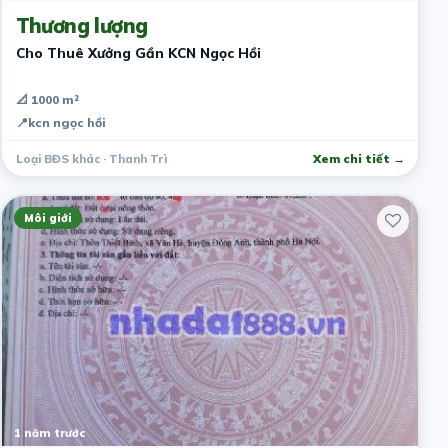
Thương lượng
Cho Thuê Xưởng Gần KCN Ngọc Hồi
📐 1000 m²
📍
kcn ngọc hồi
Loại BĐS khác · Thanh Trì
Xem chi tiết →
Môi giới
1 năm trước