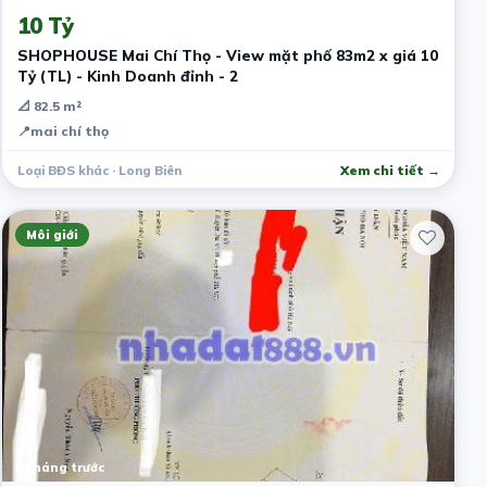
10 Tỷ
SHOPHOUSE Mai Chí Thọ - View mặt phố 83m2 x giá 10
Tỷ (TL) - Kinh Doanh đỉnh - 2
📐 82.5 m²
📍
mai chí thọ
Loại BĐS khác · Long Biên
Xem chi tiết →
Môi giới
8 tháng trước