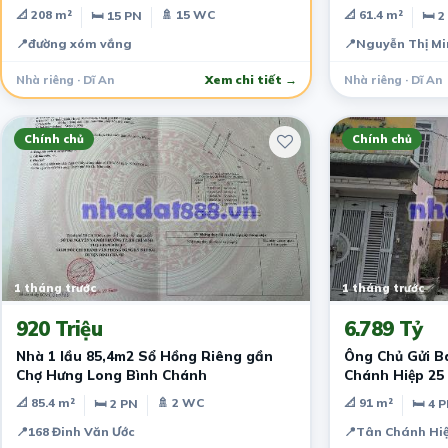
📐 208 m²
🚿 15 WC
📐 61.4 m²
🛏 15 PN
🛏 2
📍
đường xóm vắng
📍
Nguyễn Thị Mi
Nhà riêng · Dĩ An
Xem chi tiết →
Nhà riêng · Dĩ An
Chính chủ
Chính chủ
1 tháng trước
1 tháng trước
920 Triệu
6.789 Tỷ
Nhà 1 lầu 85,4m2 Sổ Hồng Riêng gần
Ông Chủ Gửi B
Chợ Hưng Long Bình Chánh
Chánh Hiệp 25 
20tr/tháng
📐 85.4 m²
🚿 2 WC
📐 91 m²
🛏 2 PN
🛏 4 
📍
168 Đinh Văn Ước
📍
Tân Chánh Hiệ