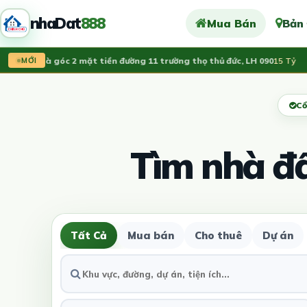
nhaDat
888
Mua Bán
Bản
án nhà góc 2 mặt tiền đường 11 trường thọ thủ đức, LH 090
15 Tỷ
V
MỚI
Cổ
Tìm nhà đ
Tất Cả
Mua bán
Cho thuê
Dự án