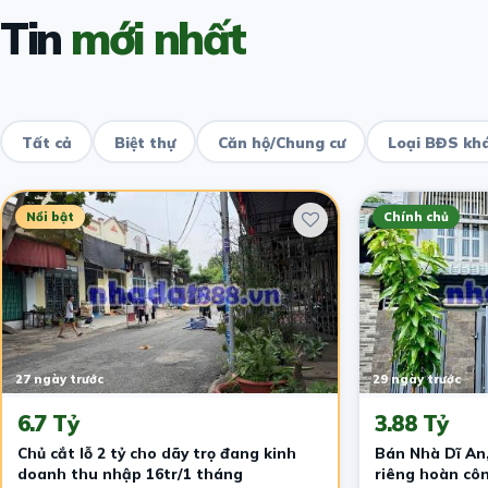
Tin
mới nhất
Tất cả
Biệt thự
Căn hộ/Chung cư
Loại BĐS kh
Nổi bật
Chính chủ
27 ngày trước
29 ngày trước
6.7 Tỷ
3.88 Tỷ
Chủ cắt lỗ 2 tỷ cho dãy trọ đang kinh
Bán Nhà Dĩ An,
doanh thu nhập 16tr/1 tháng
riêng hoàn côn