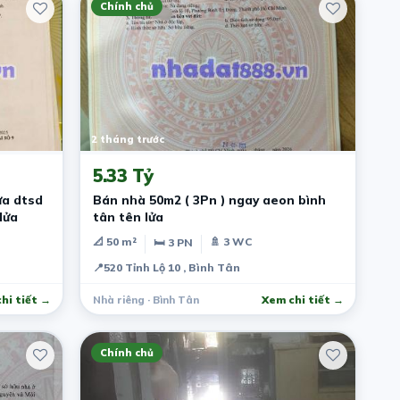
Chính chủ
2 tháng trước
5.33 Tỷ
ửa dtsd
Bán nhà 50m2 ( 3Pn ) ngay aeon bình
lửa
tân tên lửa
📐 50 m²
🚿 3 WC
🛏 3 PN
📍
520 Tỉnh Lộ 10 , Bình Tân
hi tiết →
Nhà riêng · Bình Tân
Xem chi tiết →
Chính chủ