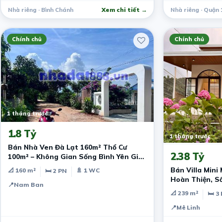
Nhà riêng · Bình Chánh
Xem chi tiết →
Nhà riêng · Quận 
Chính chủ
Chính chủ
1 tháng trước
1.8 Tỷ
1 tháng trước
Bán Nhà Ven Đà Lạt 160m² Thổ Cư
2.38 Tỷ
100m² – Không Gian Sống Bình Yên Giữa
Thiên Nhiên Trong Lành
Bán Villa Mini
📐 160 m²
🚿 1 WC
🛏 2 PN
Hoàn Thiện, S
📍
Nam Ban
Dưỡng Ven Đà 
📐 239 m²
🛏 3
📍
Mê Linh