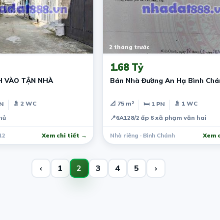
2 tháng trước
1.68 Tỷ
H VÀO TẬN NHÀ
Bán Nhà Đường An Hạ Bình Ch
🚿 2 WC
📐 75 m²
🚿 1 WC
PN
🛏 1 PN
hủ
📍
6A128/2 ấp 6 xã phạm văn hai
12
Xem chi tiết →
Nhà riêng · Bình Chánh
Xem c
‹
1
2
3
4
5
›