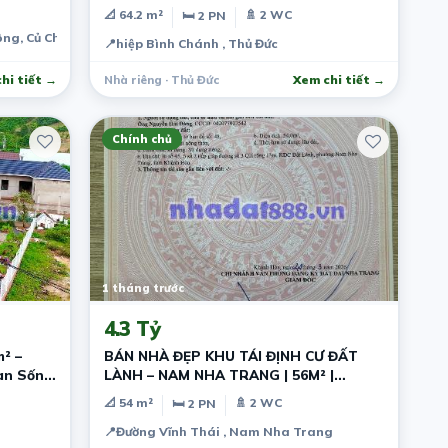
📐 64.2 m²
🚿 2 WC
🛏 2 PN
ng, Củ Chi, Thành phố Hồ Chí Minh, Việt Nam
📍
hiệp Bình Chánh , Thủ Đức
hi tiết →
Nhà riêng · Thủ Đức
Xem chi tiết →
Chính chủ
1 tháng trước
4.3 Tỷ
² –
BÁN NHÀ ĐẸP KHU TÁI ĐỊNH CƯ ĐẤT
an Sống
LÀNH – NAM NHA TRANG | 56M² |
ĐƯỜNG 13M
📐 54 m²
🚿 2 WC
🛏 2 PN
📍
Đường Vĩnh Thái , Nam Nha Trang