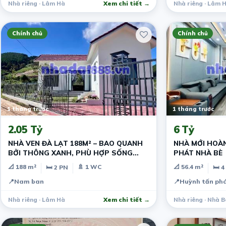
Nhà riêng · Lâm Hà
Xem chi tiết →
Nhà riêng · Lâm 
Chính chủ
Chính chủ
1 tháng trước
1 tháng trước
2.05 Tỷ
6 Tỷ
NHÀ VEN ĐÀ LẠT 188M² – BAO QUANH
NHÀ MỚI HOÀN
BỞI THÔNG XANH, PHÙ HỢP SỐNG
PHÁT NHÀ BÈ
CHẬM VÀ NGHỈ DƯỠNG
📐 188 m²
🚿 1 WC
📐 56.4 m²
🛏 2 PN
🛏 4
📍
Nam ban
📍
Huỳnh tấn ph
Nhà riêng · Lâm Hà
Xem chi tiết →
Nhà riêng · Nhà B