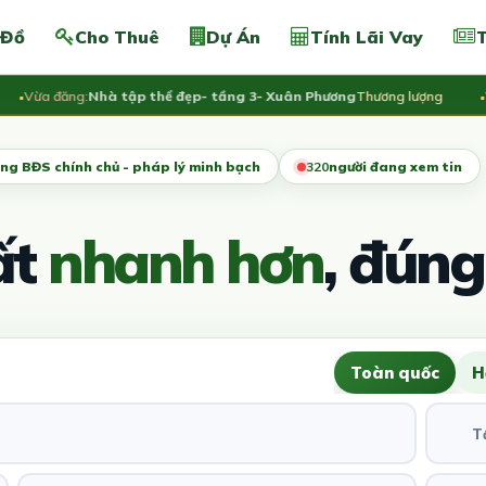
 Đồ
Cho Thuê
Dự Án
Tính Lãi Vay
T
ừa đăng:
Nhà tập thể đẹp- tầng 3- Xuân Phương
Thương lượng
Vừa 
ng BĐS chính chủ - pháp lý minh bạch
321
người đang xem tin
ất
nhanh hơn
, đúng
Toàn quốc
H
T