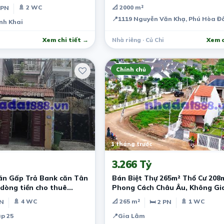
🚿 2 WC
📐 2000 m²
 PN
📍
1119 Nguyễn Văn Khạ, Phú Hòa Đô
nh Khai
Xem chi tiết →
Nhà riêng · Củ Chi
Xem c
Chính chủ
1 tháng trước
3.266 Tỷ
án Gấp Trả Bank căn Tân
Bán Biệt Thự 265m² Thổ Cư 208m
dòng tiền cho thuê
Phong Cách Châu Âu, Không Gi
Đẳng Cấp Ven Đà Lạt
🚿 4 WC
📐 265 m²
🚿 1 WC
PN
🛏 2 PN
p 25
📍
Gia Lâm