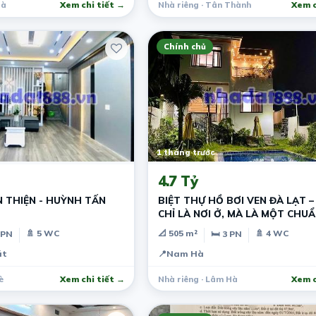
Hà
Xem chi tiết →
Nhà riêng · Tân Thành
Xem c
Chính chủ
1 tháng trước
4.7 Tỷ
 THIỆN - HUỲNH TẤN
BIỆT THỰ HỒ BƠI VEN ĐÀ LẠT 
CHỈ LÀ NƠI Ở, MÀ LÀ MỘT CHU
KHÁC
🚿 5 WC
📐 505 m²
🚿 4 WC
 PN
🛏 3 PN
át
📍
Nam Hà
è
Xem chi tiết →
Nhà riêng · Lâm Hà
Xem c