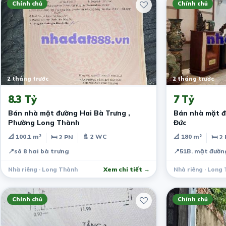
Chính chủ
Chính chủ
2 tháng trước
2 tháng trước
8.3 Tỷ
7 Tỷ
Bán nhà mặt đường Hai Bà Trưng ,
Bán nhà mặt đ
Phường Long Thành
Đức
📐 100.1 m²
🚿 2 WC
📐 180 m²
🛏 2 PN
🛏 2
📍
sô 8 hai bà trưng
📍
51B. mặt đườn
Nhà riêng · Long Thành
Xem chi tiết →
Nhà riêng · Long
Chính chủ
Chính chủ