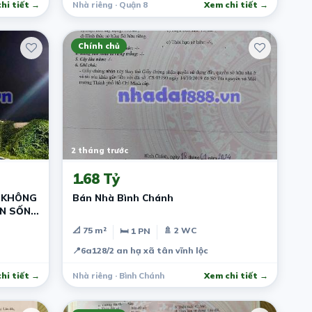
hi tiết →
Nhà riêng · Quận 8
Xem chi tiết →
Chính chủ
2 tháng trước
1.68 Tỷ
– KHÔNG
Bán Nhà Bình Chánh
ẨN SỐNG
📐 75 m²
🚿 2 WC
🛏 1 PN
📍
6a128/2 an hạ xã tân vĩnh lộc
hi tiết →
Nhà riêng · Bình Chánh
Xem chi tiết →