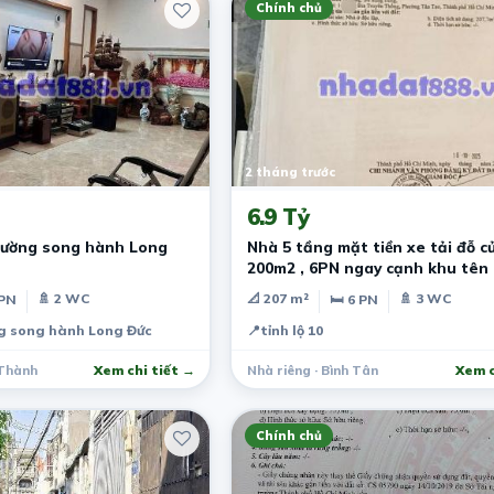
Chính chủ
2 tháng trước
6.9 Tỷ
ường song hành Long
Nhà 5 tầng mặt tiền xe tải đỗ c
200m2 , 6PN ngay cạnh khu tên 
🚿 2 WC
📐 207 m²
🚿 3 WC
 PN
🛏 6 PN
g song hành Long Đức
📍
tỉnh lộ 10
 Thành
Xem chi tiết →
Nhà riêng · Bình Tân
Xem c
Chính chủ