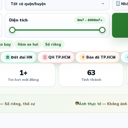
Tất cả quận/huyện
Diện tích
0m² - 4000m²+
ân bay
Hẻm xe hơi
Sổ riêng
Đất đai HN
QH TP.HCM
Bản đồ TP.HCM
1+
63
Tin hot mới đăng
Tỉnh thành
📷
— Sổ riêng, thổ cư
Ảnh thực tế
— Không ảnh 