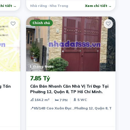
hi tiết →
Nhà riêng · Nha Trang
Xem chi tiết →
Chính chủ
1 tháng trước
7.85 Tỷ
g Tấn
Cần Bán Nhanh Căn Nhà Vị Trí Đẹp Tại
Phường 12, Quận 8, TP Hồ Chí Minh.
📐 164.2 m²
🚿 5 WC
🛏 7 PN
📍
65/14B Cao Xuân Đục , Phường 12, Quận 8, TP Hồ Chí M