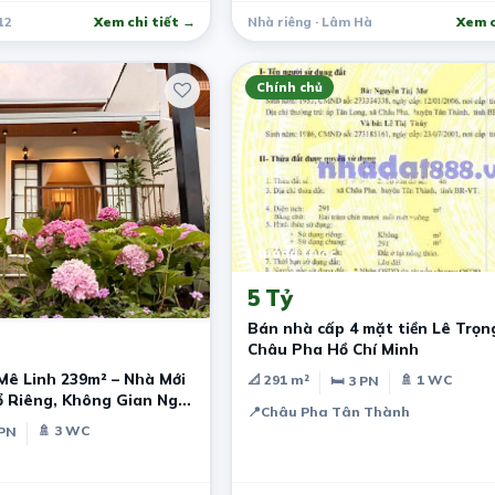
12
Xem chi tiết →
Nhà riêng · Lâm Hà
Xem c
Chính chủ
1 tháng trước
5 Tỷ
Bán nhà cấp 4 mặt tiền Lê Trọn
Châu Pha Hồ Chí Minh
 Mê Linh 239m² – Nhà Mới
📐 291 m²
🚿 1 WC
🛏 3 PN
ổ Riêng, Không Gian Nghỉ
📍
Châu Pha Tân Thành
Lạt
🚿 3 WC
 PN