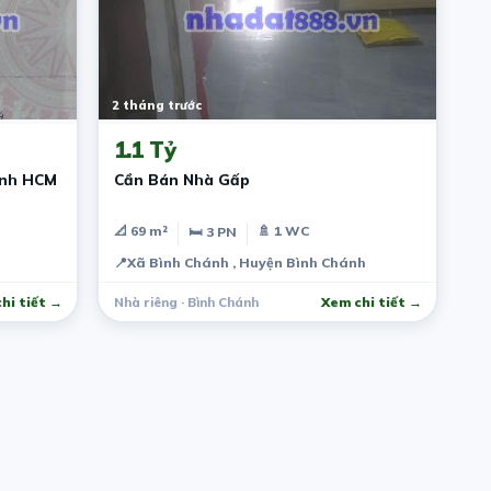
2 tháng trước
1.1 Tỷ
ánh HCM
Cần Bán Nhà Gấp
📐 69 m²
🚿 1 WC
🛏 3 PN
📍
Xã Bình Chánh , Huyện Bình Chánh
hi tiết →
Nhà riêng · Bình Chánh
Xem chi tiết →