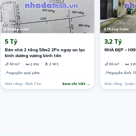
2 tháng trước
2 tháng trước
5 Tỷ
3.2 Tỷ
Bán nhà 2 tầng 50m2 2Pn ngay an lạc
NHÀ ĐẸP – HX
kinh dương vương bình tân
📐 50 m²
🚿 2 WC
📐 50 m²
🛏 2 PN
🛏 3 
📍
nguyễn quý yêm
📍
Nguyễn Ảnh T
Nhà riêng · Bình Tân
Xem chi tiết →
Nhà riêng · Quận 