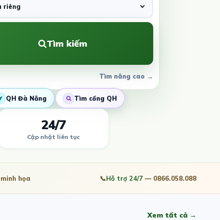
Tìm kiếm
Tìm nâng cao →
QH Đà Nẵng
Tìm cổng QH
24/7
Cập nhật liên tục
minh họa
📞
Hỗ trợ 24/7
— 0866.058.088
Xem tất cả →