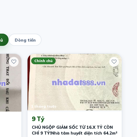
hủ
Dòng tiền
Chính chủ
1 tháng trước
9 Tỷ
CHỦ NGỘP GIẢM SỐC TỪ 16.X TỶ CÒN
CHỈ 9 TỶ!Nhà tâm huyết diện tích 64.2m²