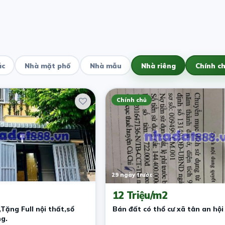
ác
Nhà mặt phố
Nhà mẫu
Nhà riêng
Chính c
Chính chủ
29 ngày trước
12 Triệu/m2
Tặng Full nội thất,sổ
Bán đất có thổ cư xã tân an hội
g.