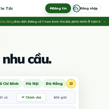
in Tức
Đăng tin
Đăng nhập
×
đăng:
Bán đất đường số 7 tam bình thủ đức,(KHU NHÀ Ở VẠN XUÂN)LH
4.
 nhu cầu.
ồ Chí Minh
Hà Nội
Đà Nẵng
ất cả
Chính chủ
Môi giới