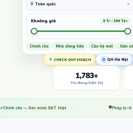
Toàn quốc
Khoảng giá
0 Tr - 100 Tỷ+
Chính chủ
Nhà dòng tiền
Căn hộ mới
Gần s
QH Hà Nội
CHECK QUY HOẠCH
1,783+
Tin đang hiển thị
🛡️
✅
Chính chủ
— Xác minh SĐT thật
Pháp lý rõ