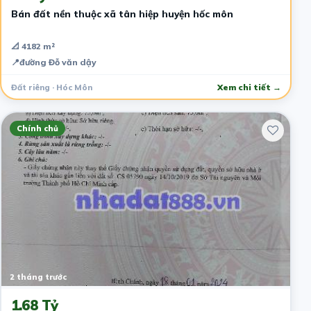
Bán đất nền thuộc xã tân hiệp huyện hốc môn
📐 4182 m²
📍
đường Đỗ văn dậy
Đất riêng · Hóc Môn
Xem chi tiết →
Chính chủ
2 tháng trước
1.68 Tỷ