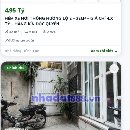
4.95 Tỷ
HẺM XE HƠI THÔNG HƯƠNG LỘ 2 – 32M² – GIÁ CHỈ 4.X
TỶ – HÀNG KÍN ĐỘC QUYỀN
📐 32 m²
🚿 2 WC
🛏 2 PN
📍
đường gò xoài
Nhà riêng · Bình Tân
Xem chi tiết →
Chính chủ