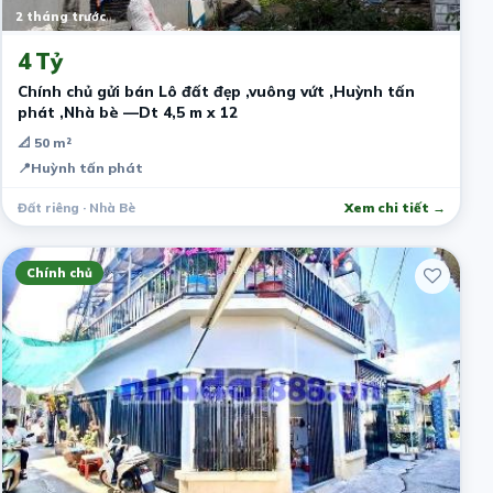
2 tháng trước
4 Tỷ
Chính chủ gửi bán Lô đất đẹp ,vuông vứt ,Huỳnh tấn
phát ,Nhà bè —Dt 4,5 m x 12
📐 50 m²
📍
Huỳnh tấn phát
Đất riêng · Nhà Bè
Xem chi tiết →
Chính chủ