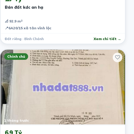
Bán đất kdc an hạ
📐 92.9 m²
📍
6A20/15 xã tân vĩnh lộc
Đất riêng · Bình Chánh
Xem chi tiết →
Chính chủ
2 tháng trước
6.9 Tỷ