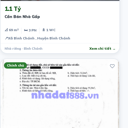
1.1 Tỷ
Cần Bán Nhà Gấp
📐 69 m²
🚿 1 WC
🛏 3 PN
📍
Xã Bình Chánh , Huyện Bình Chánh
Nhà riêng · Bình Chánh
Xem chi tiết →
Chính chủ
2 tháng trước