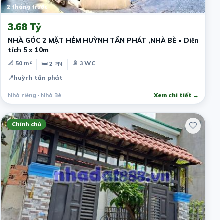
2 tháng trước
3.68 Tỷ
NHÀ GÓC 2 MẶT HẺM HUỲNH TẤN PHÁT ,NHÀ BÈ • Diện
tích 5 x 10m
📐 50 m²
🚿 3 WC
🛏 2 PN
📍
huỳnh tấn phát
Nhà riêng · Nhà Bè
Xem chi tiết →
Chính chủ