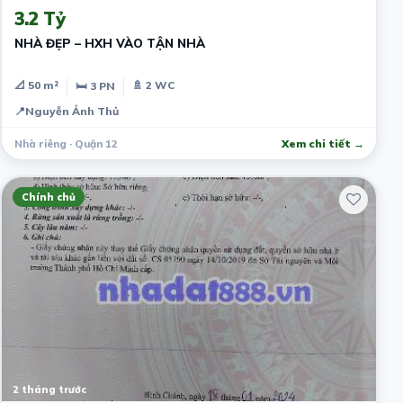
3.2 Tỷ
NHÀ ĐẸP – HXH VÀO TẬN NHÀ
📐 50 m²
🚿 2 WC
🛏 3 PN
📍
Nguyễn Ảnh Thủ
Nhà riêng · Quận 12
Xem chi tiết →
Chính chủ
2 tháng trước