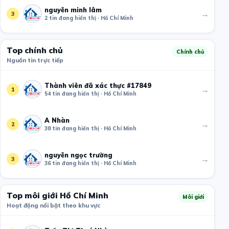
nguyễn minh lâm
→
3
2 tin đang hiển thị · Hồ Chí Minh
Top chính chủ
Chính chủ
Nguồn tin trực tiếp
Thành viên đã xác thực #17849
→
1
54 tin đang hiển thị · Hồ Chí Minh
A Nhàn
→
2
38 tin đang hiển thị · Hồ Chí Minh
nguyễn ngọc trường
→
3
36 tin đang hiển thị · Hồ Chí Minh
Top môi giới Hồ Chí Minh
Môi giới
Hoạt động nổi bật theo khu vực