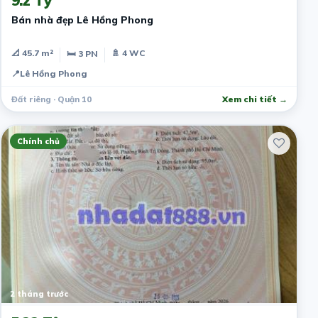
9.2 Tỷ
Bán nhà đẹp Lê Hồng Phong
📐 45.7 m²
🚿 4 WC
🛏 3 PN
📍
Lê Hồng Phong
Đất riêng · Quận 10
Xem chi tiết →
Chính chủ
2 tháng trước