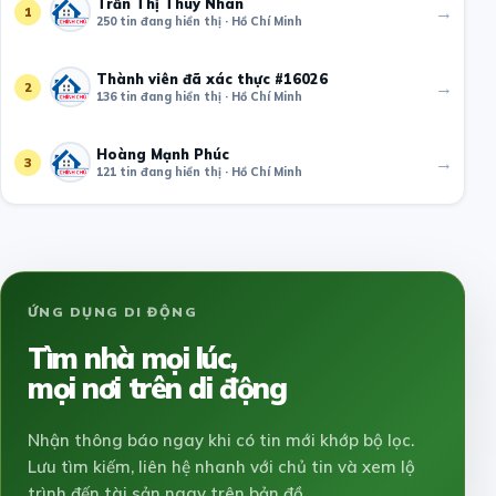
Trần Thị Thuý Nhàn
→
1
250 tin đang hiển thị · Hồ Chí Minh
Thành viên đã xác thực #16026
→
2
136 tin đang hiển thị · Hồ Chí Minh
Hoàng Mạnh Phúc
→
3
121 tin đang hiển thị · Hồ Chí Minh
ỨNG DỤNG DI ĐỘNG
Tìm nhà mọi lúc,
mọi nơi trên di động
Nhận thông báo ngay khi có tin mới khớp bộ lọc.
Lưu tìm kiếm, liên hệ nhanh với chủ tin và xem lộ
trình đến tài sản ngay trên bản đồ.