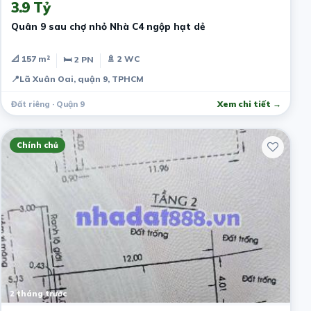
3.9 Tỷ
Quân 9 sau chợ nhỏ Nhà C4 ngộp hạt dẻ
📐 157 m²
🚿 2 WC
🛏 2 PN
📍
Lã Xuân Oai, quận 9, TPHCM
Đất riêng · Quận 9
Xem chi tiết →
Chính chủ
2 tháng trước