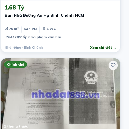
1.68 Tỷ
Bán Nhà Đường An Hạ Bình Chánh HCM
📐 75 m²
🚿 1 WC
🛏 1 PN
📍
6A128/2 ấp 6 xã phạm văn hai
Nhà riêng · Bình Chánh
Xem chi tiết →
Chính chủ
2 tháng trước