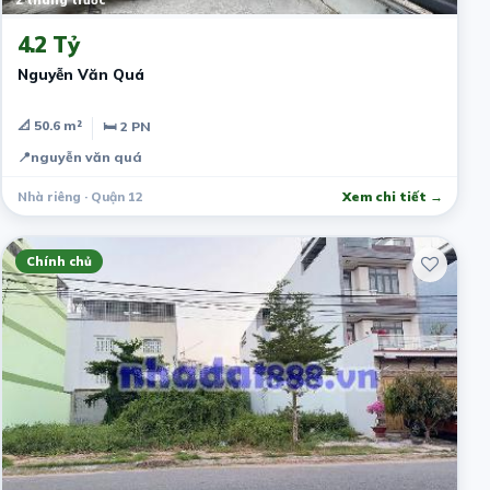
2 tháng trước
4.2 Tỷ
Nguyễn Văn Quá
📐 50.6 m²
🛏 2 PN
📍
nguyễn văn quá
Nhà riêng · Quận 12
Xem chi tiết →
Chính chủ