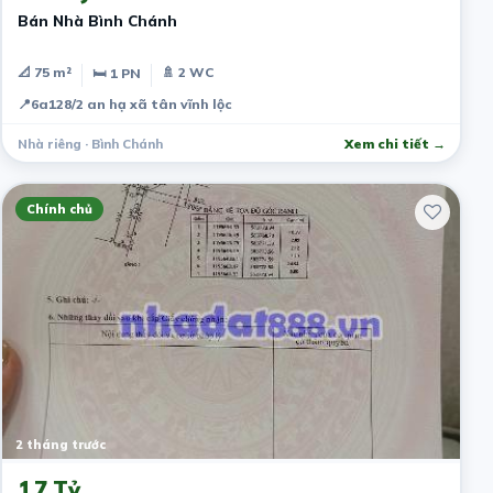
Bán Nhà Bình Chánh
📐 75 m²
🚿 2 WC
🛏 1 PN
📍
6a128/2 an hạ xã tân vĩnh lộc
Nhà riêng · Bình Chánh
Xem chi tiết →
Chính chủ
2 tháng trước
1.7 Tỷ