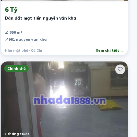
6 Tỷ
Bán đất mặt tiền nguyễn văn kha
📐 658 m²
📍
981 nguyen van kha
Nhà mặt phố · Củ Chi
Xem chi tiết →
Chính chủ
2 tháng trước