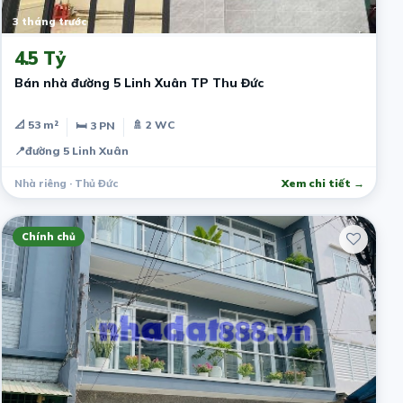
3 tháng trước
4.5 Tỷ
Bán nhà đường 5 Linh Xuân TP Thu Đức
📐 53 m²
🚿 2 WC
🛏 3 PN
📍
đường 5 Linh Xuân
Nhà riêng · Thủ Đức
Xem chi tiết →
Chính chủ