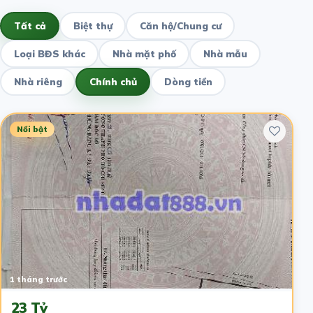
Tất cả
Biệt thự
Căn hộ/Chung cư
Loại BĐS khác
Nhà mặt phố
Nhà mẫu
Nhà riêng
Chính chủ
Dòng tiền
Nổi bật
1 tháng trước
23 Tỷ