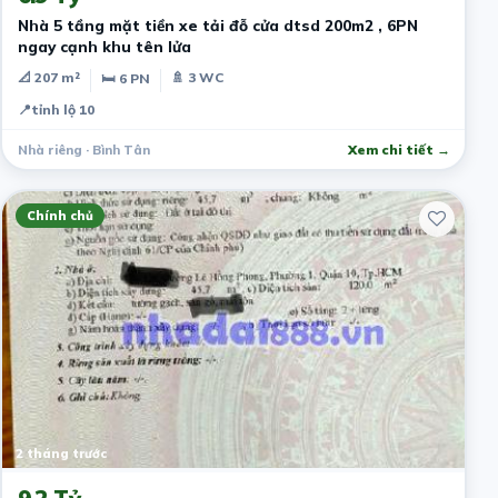
Nhà 5 tầng mặt tiền xe tải đỗ cửa dtsd 200m2 , 6PN
ngay cạnh khu tên lửa
📐 207 m²
🚿 3 WC
🛏 6 PN
📍
tỉnh lộ 10
Nhà riêng · Bình Tân
Xem chi tiết →
Chính chủ
2 tháng trước