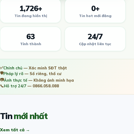
1,726+
0+
Tin đang hiển thị
Tin hot mới đăng
63
24/7
Tỉnh thành
Cập nhật liên tục
✅
Chính chủ
— Xác minh SĐT thật
🛡️
Pháp lý rõ
— Sổ riêng, thổ cư
📷
Ảnh thực tế
— Không ảnh minh họa
📞
Hỗ trợ 24/7
— 0866.058.088
Tin
mới nhất
Xem tất cả →