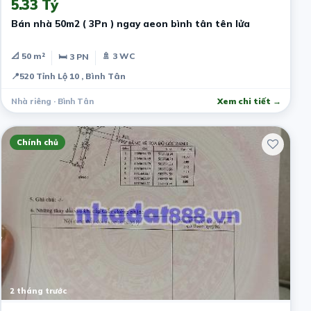
5.33 Tỷ
Bán nhà 50m2 ( 3Pn ) ngay aeon bình tân tên lửa
📐 50 m²
🚿 3 WC
🛏 3 PN
📍
520 Tỉnh Lộ 10 , Bình Tân
Nhà riêng · Bình Tân
Xem chi tiết →
Chính chủ
2 tháng trước