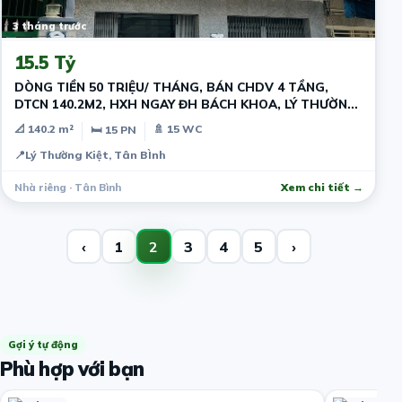
3 tháng trước
15.5 Tỷ
DÒNG TIỀN 50 TRIỆU/ THÁNG, BÁN CHDV 4 TẦNG,
DTCN 140.2M2, HXH NGAY ĐH BÁCH KHOA, LÝ THƯỜNG
KIỆT TÂN BÌNH | 15 TỶ HƠN
📐 140.2 m²
🚿 15 WC
🛏 15 PN
📍
Lý Thường Kiệt, Tân BÌnh
Nhà riêng · Tân Bình
Xem chi tiết →
‹
1
2
3
4
5
›
Gợi ý tự động
Phù hợp với bạn