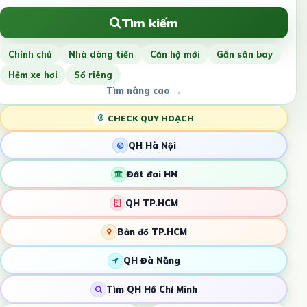
Tìm kiếm
Chính chủ
Nhà dòng tiền
Căn hộ mới
Gần sân bay
Hẻm xe hơi
Sổ riêng
Tìm nâng cao →
CHECK QUY HOẠCH
QH Hà Nội
Đất đai HN
QH TP.HCM
Bản đồ TP.HCM
QH Đà Nẵng
Tìm QH Hồ Chí Minh