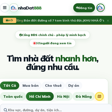
nhaDat
888
Đăng tin
×
Vừa đăng:
Bán đất đường số 7 tam bình thủ đức,(KHU NHÀ Ở VẠN X
MỚI
Cổng BĐS chính chủ - pháp lý minh bạch
304
người đang xem tin
Tìm nhà đất
nhanh hơn
,
đúng nhu cầu.
Tất Cả
Mua bán
Cho thuê
Dự án
Toàn quốc
Hồ Chí Minh
Hà Nội
Đà Nẵng