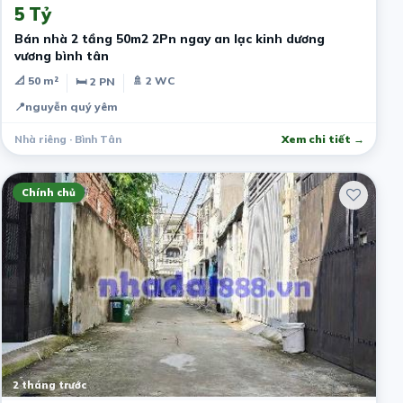
5 Tỷ
Bán nhà 2 tầng 50m2 2Pn ngay an lạc kinh dương
vương bình tân
📐 50 m²
🚿 2 WC
🛏 2 PN
📍
nguyễn quý yêm
Nhà riêng · Bình Tân
Xem chi tiết →
Chính chủ
2 tháng trước