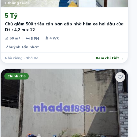
2 tháng trước
5 Tỷ
Chủ giảm 500 triệu,cần bán gắp nhà hẻm xe hơi đậu cửa
Dt : 4,2 m x 12
📐 50 m²
🚿 4 WC
🛏 5 PN
📍
huỳnh tấn phát
Nhà riêng · Nhà Bè
Xem chi tiết →
Chính chủ