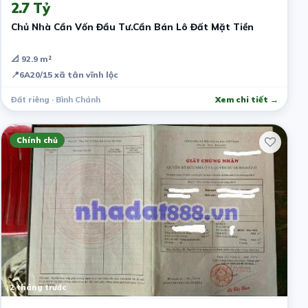
2.7 Tỷ
Chủ Nhà Cần Vốn Đầu Tư.Cần Bán Lô Đất Mặt Tiền
📐 92.9 m²
📍
6A20/15 xã tân vĩnh lộc
Đất riêng · Bình Chánh
Xem chi tiết →
Chính chủ
2 tháng trước