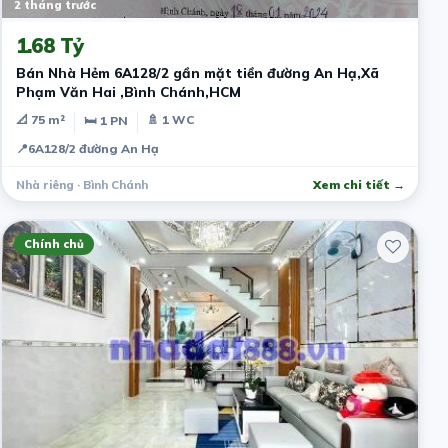
2 tháng trước
1.68 Tỷ
Bán Nhà Hẻm 6A128/2 gần mặt tiền đường An Hạ,Xã
Phạm Văn Hai ,Bình Chánh,HCM
📐 75 m²
🚿 1 WC
🛏 1 PN
📍
6A128/2 đường An Hạ
Nhà riêng · Bình Chánh
Xem chi tiết →
Chính chủ