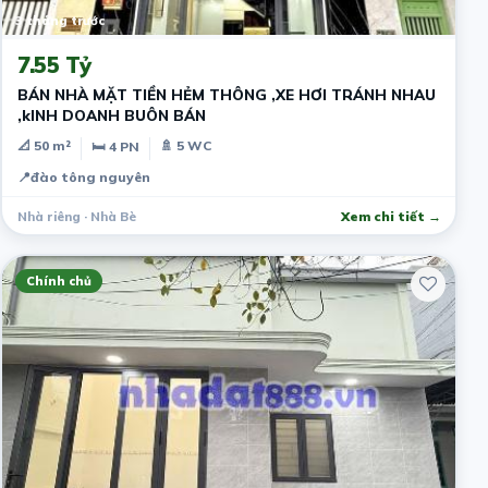
3 tháng trước
7.55 Tỷ
BÁN NHÀ MẶT TIỀN HẺM THÔNG ,XE HƠI TRÁNH NHAU
,kINH DOANH BUÔN BÁN
📐 50 m²
🚿 5 WC
🛏 4 PN
📍
đào tông nguyên
Nhà riêng · Nhà Bè
Xem chi tiết →
Chính chủ