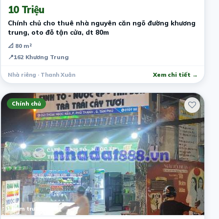
10 Triệu
Chính chủ cho thuê nhà nguyên căn ngõ đường khương
trung, oto đỗ tận cửa, dt 80m
📐 80 m²
📍
162 Khương Trung
Nhà riêng · Thanh Xuân
Xem chi tiết →
Chính chủ
1 năm trước