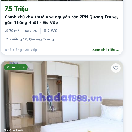
7.5 Triệu
Chính chủ cho thuê nhà nguyên căn 2PN Quang Trung,
gần Thống Nhất - Gò Vấp
📐 70 m²
🚿 2 WC
🛏 2 PN
📍
phường 10, Quang Trung
Nhà riêng · Gò Vấp
Xem chi tiết →
Chính chủ
1 năm trước