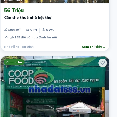
56 Triệu
Cần cho thuê nhà bệt thự
📐 1005 m²
🚿 6 WC
🛏 5 PN
📍
ngõ 135 đội cấn ba đình hà nội
Nhà riêng · Ba Đình
Xem chi tiết →
Chính chủ