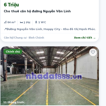
6 Triệu
Cho thuê căn hộ đường Nguyễn Văn Linh
📐 64 m²
🚿 1 WC
🛏 2 PN
📍
Đường Nguyễn Văn Linh, Happy City - Khu đô thị Hạnh Phúc.
Căn hộ/Chung cư · Bình Chánh
Xem chi tiết →
Chính chủ
11 tháng trước