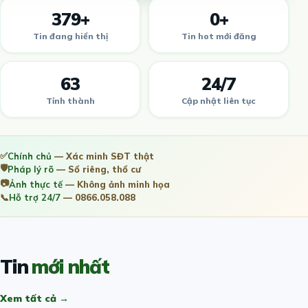
379+
0+
Tin đang hiển thị
Tin hot mới đăng
63
24/7
Tỉnh thành
Cập nhật liên tục
✅
Chính chủ
— Xác minh SĐT thật
🛡️
Pháp lý rõ
— Sổ riêng, thổ cư
📷
Ảnh thực tế
— Không ảnh minh họa
📞
Hỗ trợ 24/7
— 0866.058.088
Tin
mới nhất
Xem tất cả →