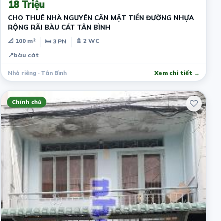
18 Triệu
CHO THUÊ NHÀ NGUYÊN CĂN MẶT TIỀN ĐƯỜNG NHỰA
RỘNG RÃI BÀU CÁT TÂN BÌNH
📐 100 m²
🚿 2 WC
🛏 3 PN
📍
bàu cát
Nhà riêng · Tân Bình
Xem chi tiết →
Chính chủ