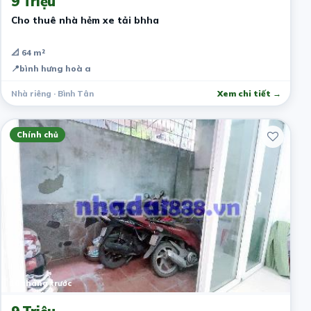
9 Triệu
Cho thuê nhà hẻm xe tải bhha
📐 64 m²
📍
bình hưng hoà a
Nhà riêng · Bình Tân
Xem chi tiết →
Chính chủ
10 tháng trước