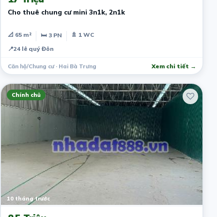
Cho thuê chung cư mini 3n1k, 2n1k
📐 65 m²
🚿 1 WC
🛏 3 PN
📍
24 lê quý Đôn
Căn hộ/Chung cư · Hai Bà Trưng
Xem chi tiết →
Chính chủ
10 tháng trước