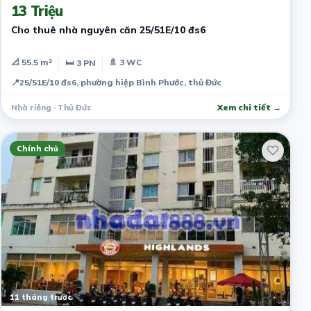
13 Triệu
Cho thuê nhà nguyên căn 25/51E/10 đs6
📐 55.5 m²
🚿 3 WC
🛏 3 PN
📍
25/51E/10 đs6, phường hiệp Bình Phước, thủ Đức
Nhà riêng · Thủ Đức
Xem chi tiết →
Chính chủ
11 tháng trước