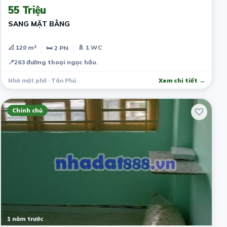
55 Triệu
SANG MẶT BẰNG
📐 120 m²
🚿 1 WC
🛏 2 PN
📍
263 đường thoại ngọc hầu.
Nhà mặt phố · Tân Phú
Xem chi tiết →
Chính chủ
1 năm trước