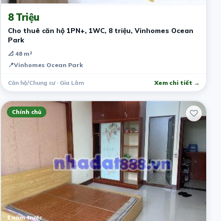
8 Triệu
Cho thuê căn hộ 1PN+, 1WC, 8 triệu, Vinhomes Ocean
Park
📐 48 m²
📍
Vinhomes Ocean Park
Căn hộ/Chung cư · Gia Lâm
Xem chi tiết →
Chính chủ
1 năm trước