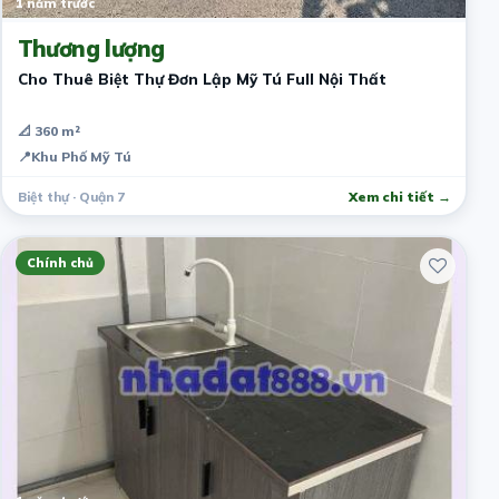
1 năm trước
Thương lượng
Cho Thuê Biệt Thự Đơn Lập Mỹ Tú Full Nội Thất
📐 360 m²
📍
Khu Phố Mỹ Tú
Biệt thự · Quận 7
Xem chi tiết →
Chính chủ