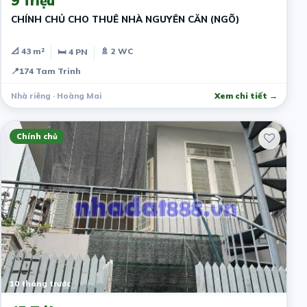
9 Triệu
CHÍNH CHỦ CHO THUÊ NHÀ NGUYÊN CĂN (NGÕ)
📐 43 m²
🚿 2 WC
🛏 4 PN
📍
174 Tam Trinh
Nhà riêng · Hoàng Mai
Xem chi tiết →
Chính chủ
10 tháng trước