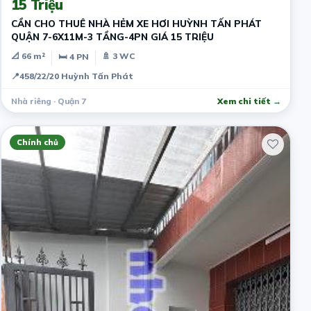
15 Triệu
CẦN CHO THUÊ NHÀ HẺM XE HƠI HUỲNH TẤN PHÁT
QUẬN 7-6X11M-3 TẦNG-4PN GIÁ 15 TRIỆU
📐 66 m²
🚿 3 WC
🛏 4 PN
📍
458/22/20 Huỳnh Tấn Phát
Nhà riêng · Quận 7
Xem chi tiết →
Chính chủ