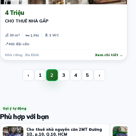
1 năm trước
4 Triệu
CHO THUÊ NHÀ GẤP
📐 30 m²
🚿 1 WC
🛏 1 PN
📍
462 đội cấn
Nhà riêng · Ba Đình
Xem chi tiết →
‹
1
2
3
4
5
›
Gợi ý tự động
Phù hợp với bạn
Cho thuê nhà nguyên căn 2MT Đường
3/2, p.10, Q.10, HCM