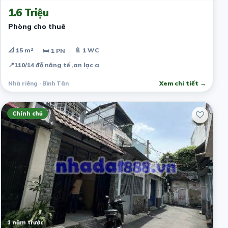
1.6 Triệu
Phòng cho thuê
📐 15 m²
🚿 1 WC
🛏 1 PN
📍
110/14 đỗ năng tế ,an lạc a
Nhà riêng · Bình Tân
Xem chi tiết →
Chính chủ
1 năm trước