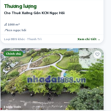
Thương lượng
Cho Thuê Xưởng Gần KCN Ngọc Hồi
📐 1000 m²
📍
kcn ngọc hồi
Loại BĐS khác · Thanh Trì
Xem chi tiết →
Chính chủ
1 năm trước