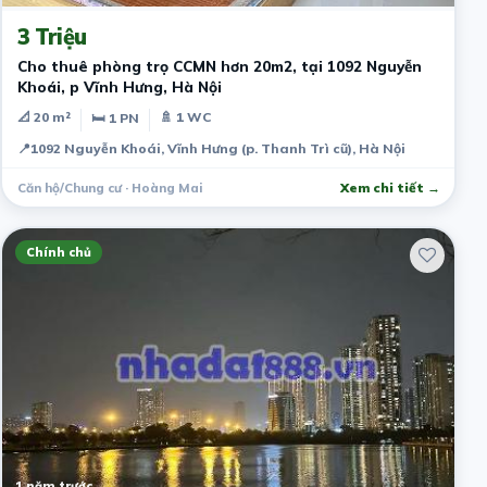
3 Triệu
Cho thuê phòng trọ CCMN hơn 20m2, tại 1092 Nguyễn
Khoái, p Vĩnh Hưng, Hà Nội
📐 20 m²
🚿 1 WC
🛏 1 PN
📍
1092 Nguyễn Khoái, Vĩnh Hưng (p. Thanh Trì cũ), Hà Nội
Căn hộ/Chung cư · Hoàng Mai
Xem chi tiết →
Chính chủ
1 năm trước