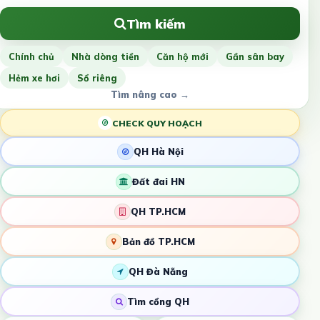
Tìm kiếm
Chính chủ
Nhà dòng tiền
Căn hộ mới
Gần sân bay
Hẻm xe hơi
Sổ riêng
Tìm nâng cao →
CHECK QUY HOẠCH
QH Hà Nội
Đất đai HN
QH TP.HCM
Bản đồ TP.HCM
QH Đà Nẵng
Tìm cổng QH