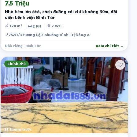
7.5 Triệu
Nhà hẻm lớn ôtô, cách đường cái chỉ khoảng 30m, đối
diện bệnh viện Bình Tân
📐 128 m²
🚿 2 WC
🛏 2 PN
📍
752/7/3 Hương Lộ 2 phường Bình Trị Đông A
Nhà riêng · Bình Tân
Xem chi tiết →
Chính chủ
11 tháng trước