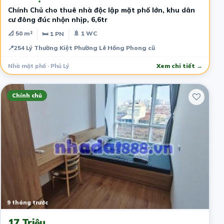
Chính Chủ cho thuê nhà độc lập mặt phố lớn, khu dân
cư đông đúc nhộn nhịp, 6,6tr
📐 50 m²
🚿 1 WC
🛏 1 PN
📍
254 Lý Thường Kiệt Phường Lê Hồng Phong cũ
Nhà mặt phố · Phủ Lý
Xem chi tiết →
Chính chủ
9 tháng trước
17 Triệu