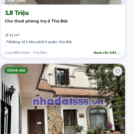
1 năm trước
1.8 Triệu
Cho thuê phòng trọ ở Thủ Đức
📐 11 m²
📍
đường số 2 khu phố 6 quận thủ đức
Loại BĐS khác · Thủ Đức
Xem chi tiết →
Chính chủ