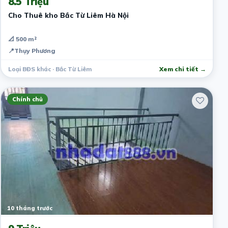
8.5 Triệu
Cho Thuê kho Bắc Từ Liêm Hà Nội
📐 500 m²
📍
Thụy Phương
Loại BĐS khác · Bắc Từ Liêm
Xem chi tiết →
Chính chủ
10 tháng trước