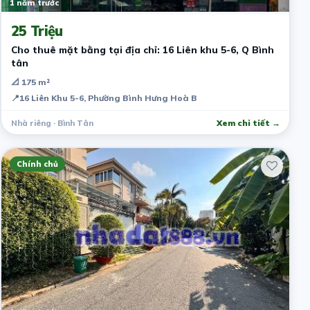
1 năm trước
25 Triệu
Cho thuê mặt bằng tại địa chỉ: 16 Liên khu 5-6, Q Bình
tân
📐 175 m²
📍
16 Liên Khu 5-6, Phường Bình Hưng Hoà B
Nhà riêng · Bình Tân
Xem chi tiết →
Chính chủ