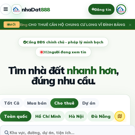
nhaDat
888
Đăng tin
×
Vừa đăng:
CHO THUÊ CĂN HỘ CHUNG CƯ LONG VĨ ĐÌNH BẢNG_TỪ SƠ
MỚI
Cổng BĐS chính chủ - pháp lý minh bạch
305
người đang xem tin
Tìm nhà đất
nhanh hơn
,
đúng nhu cầu.
Tất Cả
Mua bán
Cho thuê
Dự án
Toàn quốc
Hồ Chí Minh
Hà Nội
Đà Nẵng