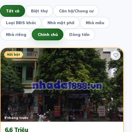
Tất cả
Biệt thự
Căn hộ/Chung cư
Loại BĐS khác
Nhà mặt phố
Nhà mẫu
Nhà riêng
Chính chủ
Dòng tiền
Nổi bật
9 tháng trước
6.6 Triệu