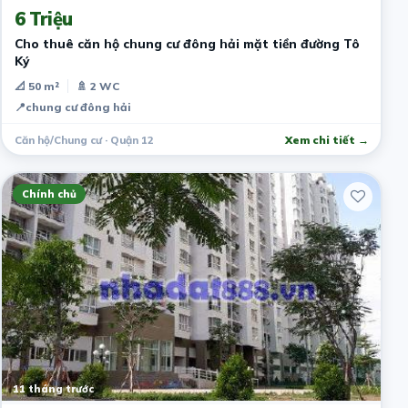
6 Triệu
Cho thuê căn hộ chung cư đông hải mặt tiền đường Tô
Ký
📐 50 m²
🚿 2 WC
📍
chung cư đông hải
Căn hộ/Chung cư · Quận 12
Xem chi tiết →
Chính chủ
11 tháng trước