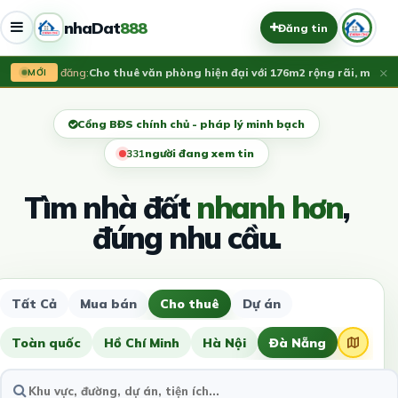
nhaDat
888
Đăng tin
×
Vừa đăng:
Cho thuê văn phòng hiện đại với 176m2 rộng rãi, mặt ti
MỚI
Cổng BĐS chính chủ - pháp lý minh bạch
331
người đang xem tin
Tìm nhà đất
nhanh hơn
,
đúng nhu cầu.
Tất Cả
Mua bán
Cho thuê
Dự án
Toàn quốc
Hồ Chí Minh
Hà Nội
Đà Nẵng