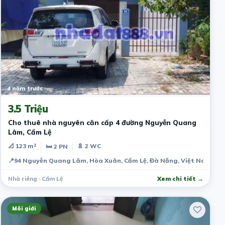
4 năm trước
3.5 Triệu
Cho thuê nhà nguyên căn cấp 4 đường Nguyễn Quang
Lâm, Cẩm Lệ
📐 123 m²
🚿 2 WC
🛏 2 PN
📍
94 Nguyễn Quang Lâm, Hòa Xuân, Cẩm Lệ, Đà Nẵng, Việt Nam
Nhà riêng · Cẩm Lệ
Xem chi tiết →
Môi giới