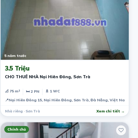
5 năm trước
3.5 Triệu
CHO THUÊ NHÀ Nại Hiên Đông, Sơn Trà
📐 75 m²
🚿 1 WC
🛏 2 PN
📍
Nại Hiên Đông 15, Nại Hiên Đông, Sơn Trà, Đà Nẵng, Việt Nam
Nhà riêng · Sơn Trà
Xem chi tiết →
Chính chủ