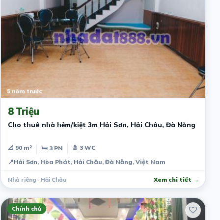
5 năm trước
8 Triệu
Cho thuê nhà hẻm/kiệt 3m Hải Sơn, Hải Châu, Đà Nẵng
📐 90 m²
🚿 3 WC
🛏 3 PN
📍
Hải Sơn, Hòa Phát, Hải Châu, Đà Nẵng, Việt Nam
Nhà riêng · Hải Châu
Xem chi tiết →
Chính chủ