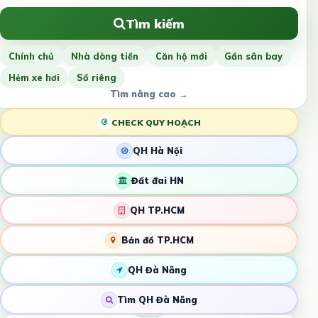
Tìm kiếm
Chính chủ
Nhà dòng tiền
Căn hộ mới
Gần sân bay
Hẻm xe hơi
Sổ riêng
Tìm nâng cao →
CHECK QUY HOẠCH
QH Hà Nội
Đất đai HN
QH TP.HCM
Bản đồ TP.HCM
QH Đà Nẵng
Tìm QH Đà Nẵng