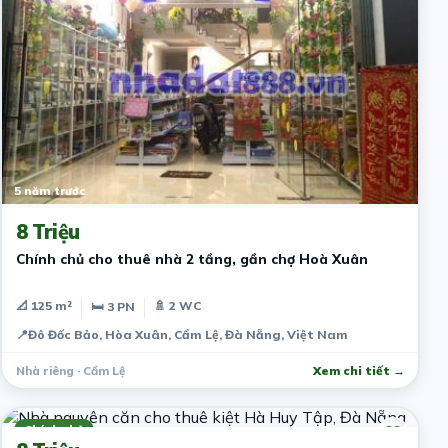
5 năm trước
8 Triệu
Chính chủ cho thuê nhà 2 tầng, gần chợ Hoà Xuân
📐 125 m²
🚿 2 WC
🛏 3 PN
📍
Đô Đốc Bảo, Hòa Xuân, Cẩm Lệ, Đà Nẵng, Việt Nam
Nhà riêng · Cẩm Lệ
Xem chi tiết →
5 năm trước
Chính chủ