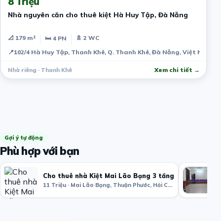
8 Triệu
Nhà nguyên căn cho thuê kiệt Hà Huy Tập, Đà Nẵng
📐 179 m²
🚿 2 WC
🛏 4 PN
📍
102/4 Hà Huy Tập, Thanh Khê, Q. Thanh Khê, Đà Nẵng, Việt Nam
Nhà riêng · Thanh Khê
Xem chi tiết →
Gợi ý tự động
Phù hợp với bạn
Cho thuê nhà Kiệt Mai Lão Bạng 3 tầng
11 Triệu · Mai Lão Bạng, Thuận Phước, Hải Châu, Đà Nẵng, Việt Nam