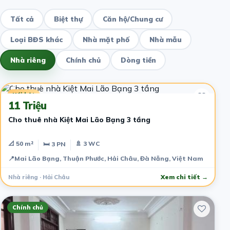
Tất cả
Biệt thự
Căn hộ/Chung cư
Loại BĐS khác
Nhà mặt phố
Nhà mẫu
Nhà riêng
Chính chủ
Dòng tiền
3 năm trước
Nổi bật
11 Triệu
Cho thuê nhà Kiệt Mai Lão Bạng 3 tầng
📐 50 m²
🚿 3 WC
🛏 3 PN
📍
Mai Lão Bạng, Thuận Phước, Hải Châu, Đà Nẵng, Việt Nam
Nhà riêng · Hải Châu
Xem chi tiết →
Chính chủ