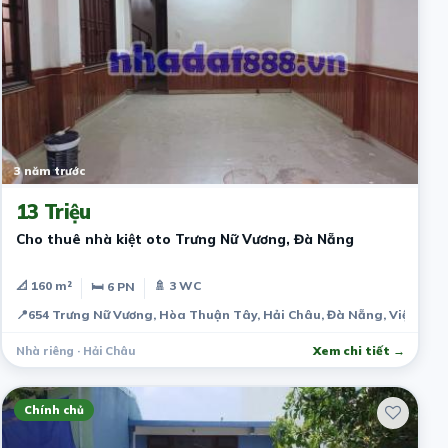
3 năm trước
13 Triệu
Cho thuê nhà kiệt oto Trưng Nữ Vương, Đà Nẵng
📐 160 m²
🚿 3 WC
🛏 6 PN
📍
654 Trưng Nữ Vương, Hòa Thuận Tây, Hải Châu, Đà Nẵng, Việt Na
Nhà riêng · Hải Châu
Xem chi tiết →
Chính chủ