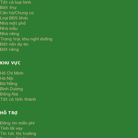
Tất cả loại hình
Biệt thự
Căn hộ/Chung cư
Loại BĐS khác
Nhà mặt phố
Nhà mẫu
Nhà riêng
Trang trại, khu nghỉ dưỡng
Đất nền dự án
Đất riêng
KHU VỰC
Hồ Chí Minh
Hà Nội
Đà Nẵng
Bình Dương
Đồng Nai
Tất cả tỉnh thành
HỖ TRỢ
Đăng tin miễn phí
Tính lãi vay
Tin tức thị trường