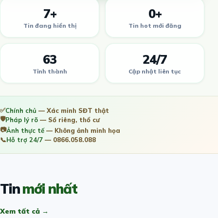
7+
0+
Tin đang hiển thị
Tin hot mới đăng
63
24/7
Tỉnh thành
Cập nhật liên tục
✅
Chính chủ
— Xác minh SĐT thật
🛡️
Pháp lý rõ
— Sổ riêng, thổ cư
📷
Ảnh thực tế
— Không ảnh minh họa
📞
Hỗ trợ 24/7
— 0866.058.088
Tin
mới nhất
Xem tất cả →