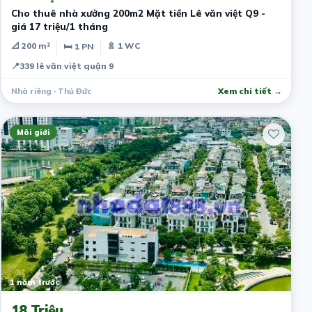
Cho thuê nhà xưởng 200m2 Mặt tiền Lê văn việt Q9 -
giá 17 triệu/1 tháng
📐 200 m²
🚿 1 WC
🛏 1 PN
📍
339 lê văn việt quận 9
Nhà riêng · Thủ Đức
Xem chi tiết →
Môi giới
1 năm trước
18 Triệu