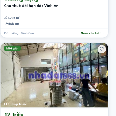
Cho thuê dài hạn đất Vĩnh An
📐 1794 m²
📍
vĩnh an
Đất riêng · Vĩnh Cửu
Xem chi tiết →
Môi giới
11 tháng trước
12 Triệu