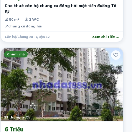
Cho thuê căn hộ chung cư đông hải mặt tiền đường Tô
Ký
📐 50 m²
🚿 2 WC
📍
chung cư đông hải
Căn hộ/Chung cư · Quận 12
Xem chi tiết →
Chính chủ
11 tháng trước
6 Triệu