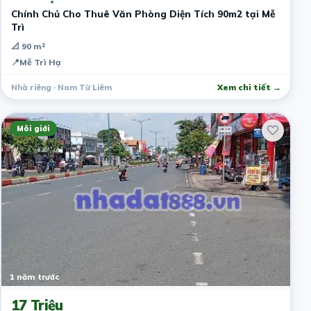
Chính Chủ Cho Thuê Văn Phòng Diện Tích 90m2 tại Mễ
Trì
📐 90 m²
📍
Mễ Trì Hạ
Nhà riêng · Nam Từ Liêm
Xem chi tiết →
Môi giới
1 năm trước
17 Triệu