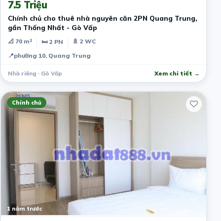
7.5 Triệu
Chính chủ cho thuê nhà nguyên căn 2PN Quang Trung,
gần Thống Nhất - Gò Vấp
📐 70 m²
🚿 2 WC
🛏 2 PN
📍
phường 10, Quang Trung
Nhà riêng · Gò Vấp
Xem chi tiết →
Chính chủ
1 năm trước