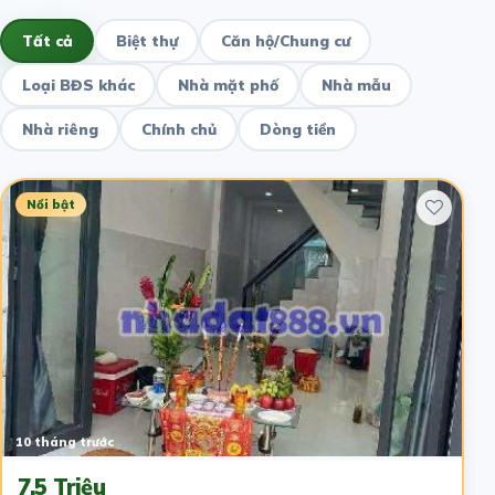
Tất cả
Biệt thự
Căn hộ/Chung cư
Loại BĐS khác
Nhà mặt phố
Nhà mẫu
Nhà riêng
Chính chủ
Dòng tiền
Nổi bật
10 tháng trước
7.5 Triệu