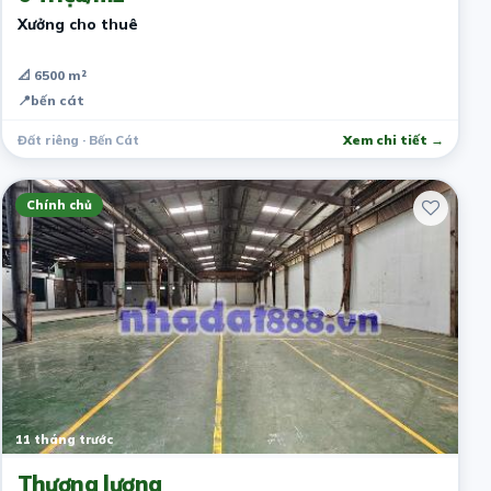
Xưởng cho thuê
📐 6500 m²
📍
bến cát
Đất riêng · Bến Cát
Xem chi tiết →
Chính chủ
11 tháng trước
Thương lượng