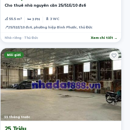
Cho thuê nhà nguyên căn 25/51E/10 đs6
📐 55.5 m²
🚿 3 WC
🛏 3 PN
📍
25/51E/10 đs6, phường hiệp Bình Phước, thủ Đức
Nhà riêng · Thủ Đức
Xem chi tiết →
Môi giới
11 tháng trước
25 Triệu