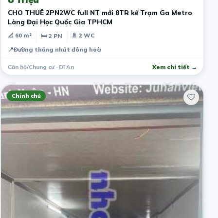
CHO THUÊ 2PN2WC full NT mới 8TR kế Trạm Ga Metro
Làng Đại Học Quốc Gia TPHCM
📐 60 m²
🚿 2 WC
🛏 2 PN
📍
Đường thống nhất đông hoà
Căn hộ/Chung cư · Dĩ An
Xem chi tiết →
Chính chủ