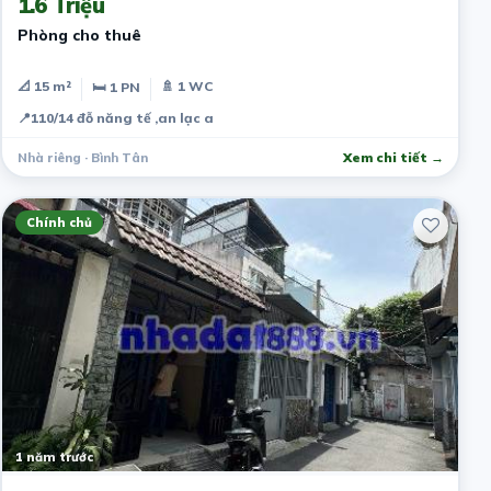
1.6 Triệu
Phòng cho thuê
📐 15 m²
🚿 1 WC
🛏 1 PN
📍
110/14 đỗ năng tế ,an lạc a
Nhà riêng · Bình Tân
Xem chi tiết →
Chính chủ
1 năm trước