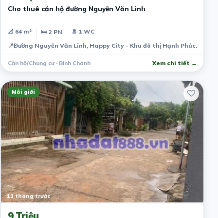
Cho thuê căn hộ đường Nguyễn Văn Linh
📐 64 m²
🚿 1 WC
🛏 2 PN
📍
Đường Nguyễn Văn Linh, Happy City - Khu đô thị Hạnh Phúc.
Căn hộ/Chung cư · Bình Chánh
Xem chi tiết →
Môi giới
11 tháng trước
9 Triệu