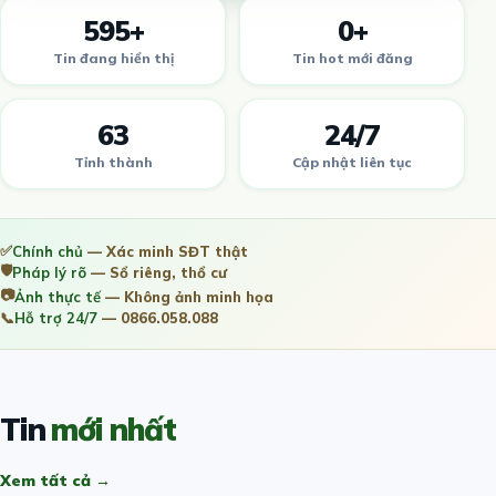
595+
0+
Tin đang hiển thị
Tin hot mới đăng
63
24/7
Tỉnh thành
Cập nhật liên tục
✅
Chính chủ
— Xác minh SĐT thật
🛡️
Pháp lý rõ
— Sổ riêng, thổ cư
📷
Ảnh thực tế
— Không ảnh minh họa
📞
Hỗ trợ 24/7
— 0866.058.088
Tin
mới nhất
Xem tất cả →