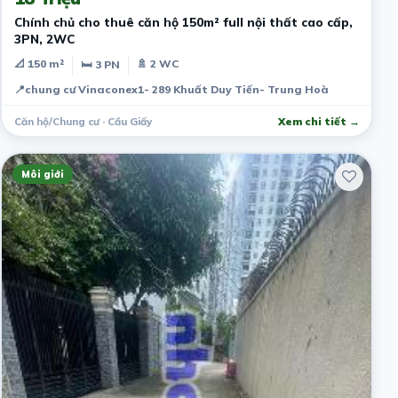
Chính chủ cho thuê căn hộ 150m² full nội thất cao cấp,
3PN, 2WC
📐 150 m²
🚿 2 WC
🛏 3 PN
📍
chung cư Vinaconex1- 289 Khuất Duy Tiến- Trung Hoà
Căn hộ/Chung cư · Cầu Giấy
Xem chi tiết →
Môi giới