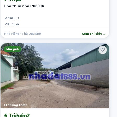
Cho thuê nhà Phú Lợi
📐 102 m²
📍
Phú Lợi
Nhà riêng · Thủ Dầu Một
Xem chi tiết →
Môi giới
11 tháng trước
6 Triệu/m2