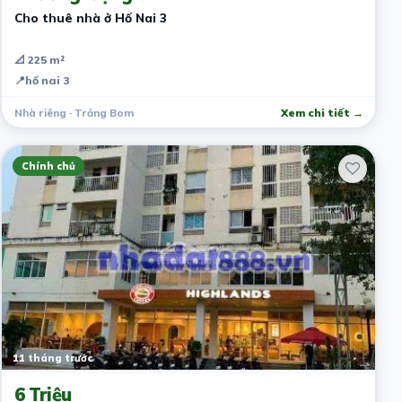
Cho thuê nhà ở Hố Nai 3
📐 225 m²
📍
hố nai 3
Nhà riêng · Trảng Bom
Xem chi tiết →
Chính chủ
11 tháng trước
6 Triệu