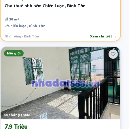
Cho thuê nhà hẻm Chiến Lược , Bình Tân
📐 30 m²
📍
Chiến lược , Bình Tân
Nhà riêng · Bình Tân
Xem chi tiết →
Môi giới
10 tháng trước
7.9 Triệu