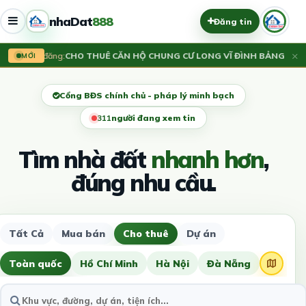
nhaDat
888
Đăng tin
×
Vừa đăng:
CHO THUÊ CĂN HỘ CHUNG CƯ LONG VĨ ĐÌNH BẢNG_TỪ SƠ
MỚI
Cổng BĐS chính chủ - pháp lý minh bạch
314
người đang xem tin
Tìm nhà đất
nhanh hơn
,
đúng nhu cầu.
Tất Cả
Mua bán
Cho thuê
Dự án
Toàn quốc
Hồ Chí Minh
Hà Nội
Đà Nẵng