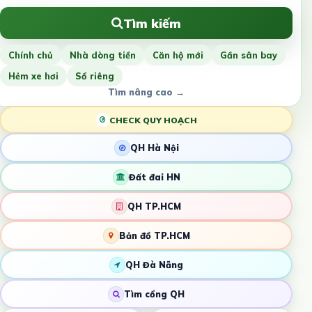
Tìm kiếm
Chính chủ
Nhà dòng tiền
Căn hộ mới
Gần sân bay
Hẻm xe hơi
Sổ riêng
Tìm nâng cao →
CHECK QUY HOẠCH
QH Hà Nội
Đất đai HN
QH TP.HCM
Bản đồ TP.HCM
QH Đà Nẵng
Tìm cổng QH