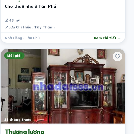
Cho thuê nhà ở Tân Phú
📐 48 m²
📍
Lưu Chí Hiếu , Tây Thạnh
Nhà riêng · Tân Phú
Xem chi tiết →
Môi giới
11 tháng trước
Thương lượng