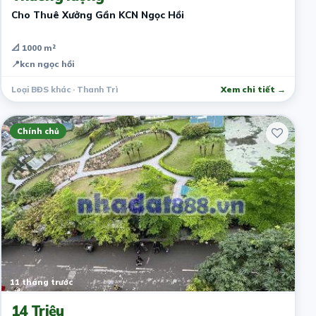
Cho Thuê Xưởng Gần KCN Ngọc Hồi
📐 1000 m²
📍
kcn ngọc hồi
Loại BĐS khác · Thanh Trì
Xem chi tiết →
Chính chủ
11 tháng trước
14 Triệu