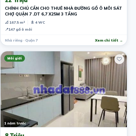
CHÍNH CHỦ CẦN CHO THUÊ NHÀ ĐƯỜNG GỒ Ô MÔI SÁT
CHỢ QUẬN 7 .DT 6,7 X25M 3 TẦNG
📐 167.5 m²
🚿 4 WC
📍
147 gồ ô môi
Nhà riêng · Quận 7
Xem chi tiết →
Môi giới
1 năm trước
8 Triệu