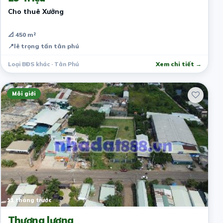
Cho thuê Xưởng
📐 450 m²
📍
lê trọng tấn tân phú
Loại BĐS khác · Tân Phú
Xem chi tiết →
Môi giới
11 tháng trước
Thương lượng