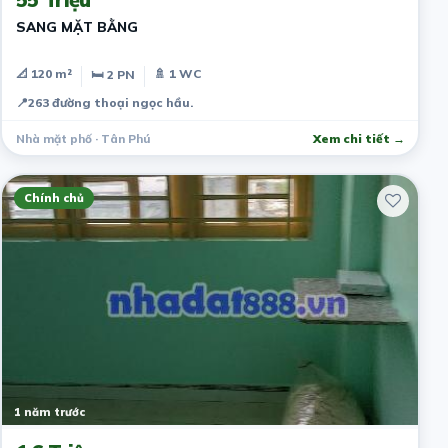
SANG MẶT BẰNG
📐 120 m²
🚿 1 WC
🛏 2 PN
📍
263 đường thoại ngọc hầu.
Nhà mặt phố · Tân Phú
Xem chi tiết →
Chính chủ
1 năm trước