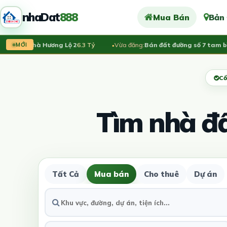
nhaDat
888
Mua Bán
Bản
Bán nhà Hương Lộ 2
6.3 Tỷ
Vừa đăng:
Bán đất đường số 7 tam bình
MỚI
Cổ
Tìm nhà đ
Tất Cả
Mua bán
Cho thuê
Dự án