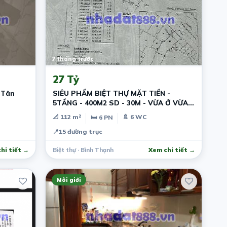
7 tháng trước
27 Tỷ
 Tân
SIÊU PHẨM BIỆT THỰ MẶT TIỀN -
5TẦNG - 400M2 SD - 30M - VỪA Ở VỪA
KINH DOANH
📐 112 m²
🚿 6 WC
🛏 6 PN
📍
15 đường trục
hi tiết →
Biệt thự · Bình Thạnh
Xem chi tiết →
Môi giới