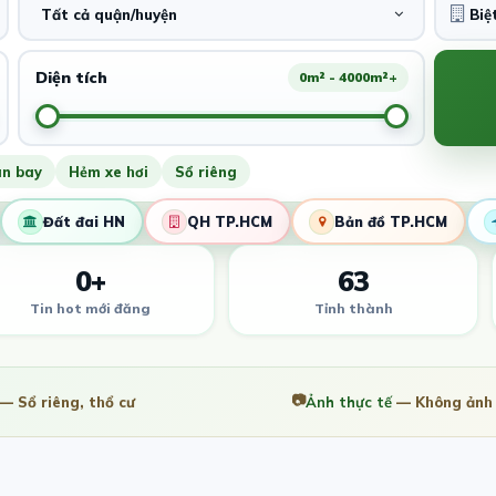
Tất cả quận/huyện
Diện tích
0m² - 4000m²+
ân bay
Hẻm xe hơi
Sổ riêng
Đất đai HN
QH TP.HCM
Bản đồ TP.HCM
0+
63
Tin hot mới đăng
Tỉnh thành
📷
— Sổ riêng, thổ cư
Ảnh thực tế
— Không ảnh 