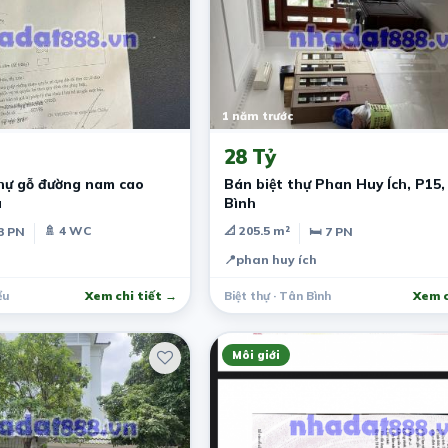
1 năm trước
28 Tỷ
thự gỗ đường nam cao
Bán biệt thự Phan Huy Ích, P15,
u
Bình
🚿 4 WC
📐 205.5 m²
3 PN
🛏 7 PN
📍
phan huy ích
ểu
Xem chi tiết →
Biệt thự · Tân Bình
Xem c
Môi giới