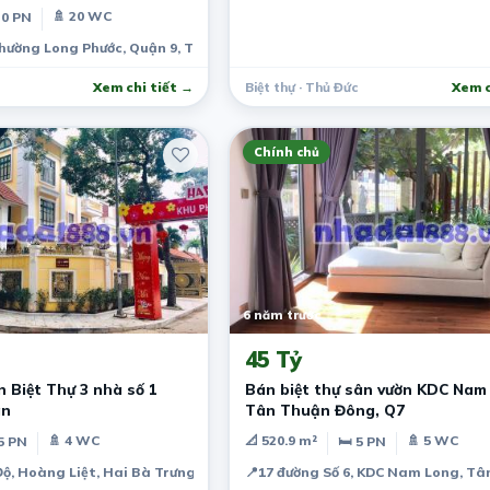
🚿 20 WC
20 PN
hường Long Phước, Quận 9, Thành phố Hồ Chí Minh, Việt Nam
Xem chi tiết →
Biệt thự · Thủ Đức
Xem c
Chính chủ
6 năm trước
45 Tỷ
 Biệt Thự 3 nhà số 1
Bán biệt thự sân vườn KDC Nam 
ân
Tân Thuận Đông, Q7
🚿 4 WC
📐 520.9 m²
🚿 5 WC
5 PN
🛏 5 PN
ộ, Hoàng Liệt, Hai Bà Trưng, Hà Nội, Việt Nam
📍
17 đường Số 6, KDC Nam Long, Tân