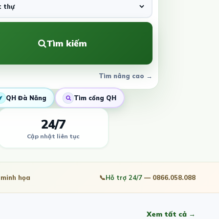
Tìm kiếm
Tìm nâng cao →
QH Đà Nẵng
Tìm cổng QH
24/7
Cập nhật liên tục
minh họa
📞
Hỗ trợ 24/7
— 0866.058.088
Xem tất cả →