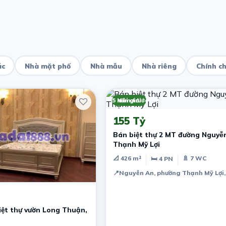
ác
Nhà mặt phố
Nhà mẫu
Nhà riêng
Chính c
5 năm trước
Môi giới
155 Tỷ
Bán biệt thự 2 MT đường Nguyê
Thạnh Mỹ Lợi
📐 426 m²
🚿 7 WC
🛏 4 PN
📍
Nguyễn An, phường Thạnh Mỹ Lợi,
iệt thự vườn Long Thuận,