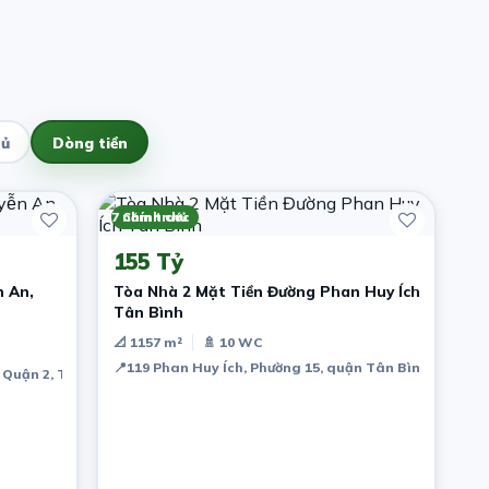
hủ
Dòng tiền
7 năm trước
Chính chủ
155 Tỷ
̃n An,
Tòa Nhà 2 Mặt Tiền Đường Phan Huy Ích
Tân Bình
📐 1157 m²
🚿 10 WC
📍
119 Phan Huy Ích, Phường 15, quận Tân Bình, Ho Chi 
 Quận 2, Thành phố Hồ Chí Minh, Vietnam