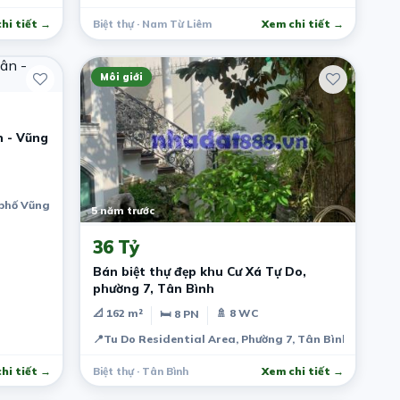
hi tiết →
Biệt thự · Nam Từ Liêm
Xem chi tiết →
Môi giới
n - Vũng
phố Vũng Tầu, Bà Rịa - Vũng Tàu, Việt Nam
5 năm trước
36 Tỷ
Bán biệt thự đẹp khu Cư Xá Tự Do,
phường 7, Tân Bình
📐 162 m²
🚿 8 WC
🛏 8 PN
📍
Tu Do Residential Area, Phường 7, Tân Bình, Thành 
hi tiết →
Biệt thự · Tân Bình
Xem chi tiết →