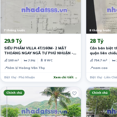
7 tháng trước
8 tháng trước
29.9 Tỷ
28 Tỷ
SIÊU PHẨM VILLA 4T/160M- 2 MẶT
Cần bán biệt 
THOÁNG NGAY NGÃ TƯ PHÚ NHUẬN -
quận liên chiể
GẦN SÂN BAY TSN
📐 160 m²
🚿 8 WC
📐 754.7 m²
🛏 7 PN
🛏 
📍
hẻm 1/ Hoàng Văn Thụ
📍
nam cao
Biệt thự · Phú Nhuận
Xem chi tiết →
Biệt thự · Liên Chi
Chính chủ
Chính chủ