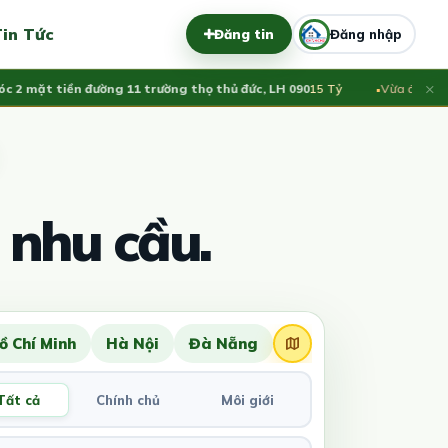
in Tức
Đăng tin
Đăng nhập
×
mặt tiền đường 11 trường thọ thủ đức, LH 090
15 Tỷ
Vừa đăng:
Bán n
 nhu cầu.
ồ Chí Minh
Hà Nội
Đà Nẵng
Tất cả
Chính chủ
Môi giới