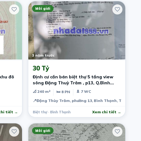
Môi giới
3 năm trước
30 Tỷ
khu đô
Định cư cần bán biệt thự 5 tầng view
sông Đặng Thuỳ Trâm , p13, Q.Bình
Thạnh
📐 240 m²
🚿 7 WC
🛏 8 PN
📍
Đặng Thùy Trăm, phường 13, Bình Thạnh, Thành phố 
hi tiết →
Biệt thự · Bình Thạnh
Xem chi tiết →
Môi giới