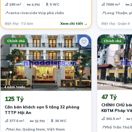
📐 180 m²
🚿 5 WC
📐 7000 m²
🛏 4 PN
🛏 
📍
centa riverside Vsip phù chẩn
📍
Long Thuận, p
Biệt thự · Từ Sơn
Xem chi tiết →
Biệt thự · Quận 9
Chính chủ
Chính chủ
4 năm trước
4 năm trước
47 Tỷ
125 Tỷ
CHÍNH CHỦ bán
Cần bán khách sạn 5 tầng 32 phòng
KĐTM Pháp V
TTTP Hội An
📐 301.5 m²
🛏 
📐 377.6 m²
🚿 36 WC
🛏 32 PN
📍
Phố Trần Thủ Đ
📍
Hoi An, Quảng Nam, Việt Nam