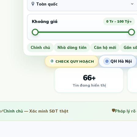
Toàn quốc
Khoảng giá
0 Tr - 100 Tỷ+
Chính chủ
Nhà dòng tiền
Căn hộ mới
Gần s
QH Hà Nội
CHECK QUY HOẠCH
66+
Tin đang hiển thị
🛡️
✅
Chính chủ
— Xác minh SĐT thật
Pháp lý rõ