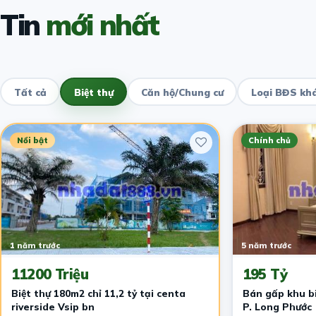
Tin
mới nhất
Tất cả
Biệt thự
Căn hộ/Chung cư
Loại BĐS kh
Nổi bật
Chính chủ
1 năm trước
5 năm trước
11200 Triệu
195 Tỷ
Biệt thự 180m2 chỉ 11,2 tỷ tại centa
Bán gấp khu b
riverside Vsip bn
P. Long Phước