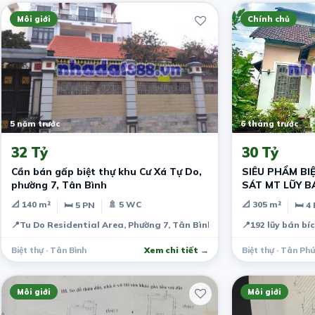
Môi giới
Chính chủ
5 năm trước
6 tháng trước
32 Tỷ
30 Tỷ
Cần bán gấp biệt thự khu Cư Xá Tự Do,
SIÊU PHẨM BIỆ
phường 7, Tân Bình
SÁT MT LŨY B
HIỆU- ĐẦM SE
📐 140 m²
🚿 5 WC
📐 305 m²
🛏 5 PN
🛏 4
📍
Tu Do Residential Area, Phường 7, Tân Bình, Thành phố Hồ Chí Mi
📍
192 lũy bán bí
Biệt thự · Tân Bình
Xem chi tiết →
Biệt thự · Tân Phú
Môi giới
Môi giới