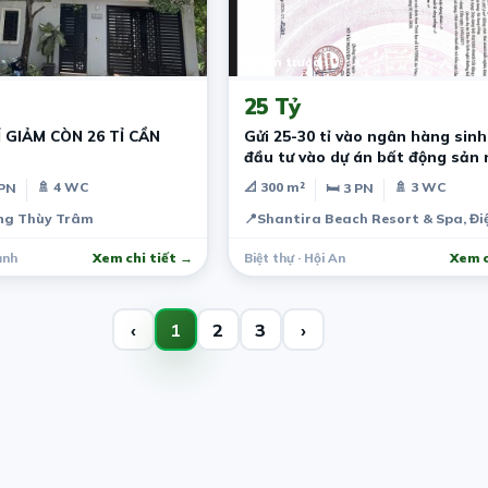
2 năm trước
25 Tỷ
Ỉ GIẢM CÒN 26 TỈ CẦN
Gửi 25-30 tỉ vào ngân hàng sinh 
đầu tư vào dự án bất động sản 
dưỡng?
🚿 4 WC
📐 300 m²
🚿 3 WC
 PN
🛏 3 PN
ặng Thùy Trâm
📍
Shantira Beach Resort & Spa, Đi
ạnh
Xem chi tiết →
Biệt thự · Hội An
Xem c
‹
1
2
3
›