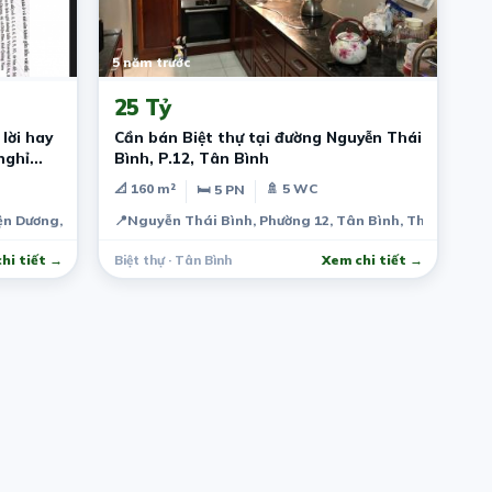
5 năm trước
25 Tỷ
lời hay
Cần bán Biệt thự tại đường Nguyễn Thái
nghỉ
Bình, P.12, Tân Bình
📐 160 m²
🚿 5 WC
🛏 5 PN
ện Dương, Hội An, Quảng Nam, Việt Nam
📍
Nguyễn Thái Bình, Phường 12, Tân Bình, Thành phố 
hi tiết →
Biệt thự · Tân Bình
Xem chi tiết →