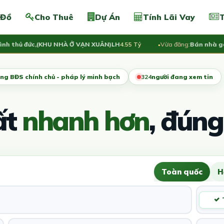
 Đồ
Cho Thuê
Dự Án
Tính Lãi Vay
T
 thủ đức,(KHU NHÀ Ở VẠN XUÂN)LH
4.55 Tỷ
Vừa đăng:
Bán nhà góc 2 
ng BĐS chính chủ - pháp lý minh bạch
324
người đang xem tin
ất
nhanh hơn
, đúng
Toàn quốc
H