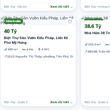
Biệt thự · Hội An
Xem chi tiết →
Biệt thự · Hoàng 
7 năm trước
7 năm trước
Chính chủ
Chính chủ
38.6 Tỷ
40 Tỷ
Nhà Hẻm 38 Tr
Biệt Thự Sân Vườn Kiểu Pháp, Liền Kề
Phú Mỹ Hưng
📐 203.3 m²
🛏 
📐 480 m²
🚿 4 WC
🛏 4 PN
📍
38/16B Trần Kh
📍
311/1 Nguyễn Thị Thập, phường Tân Phú, District 7, Ho Chi Minh Ci
Biệt thự · Quận 7
Xem chi tiết →
Biệt thự · Quận 1