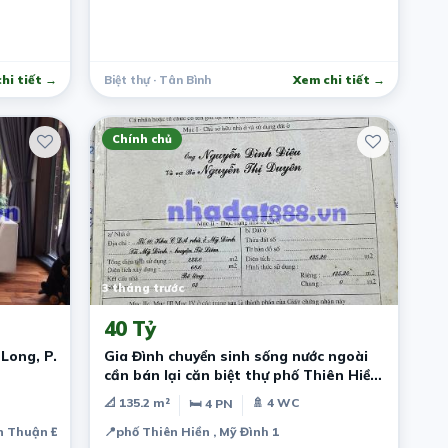
hi tiết →
Biệt thự · Tân Bình
Xem chi tiết →
Chính chủ
3 tháng trước
40 Tỷ
Long, P.
Gia Đình chuyển sinh sống nước ngoài
cần bán lại căn biệt thự phố Thiên Hiền
MĐ
📐 135.2 m²
🚿 4 WC
🛏 4 PN
 Thuận Đông, District 7, Hồ Chí Minh, Vietnam
📍
phố Thiên Hiền , Mỹ Đình 1