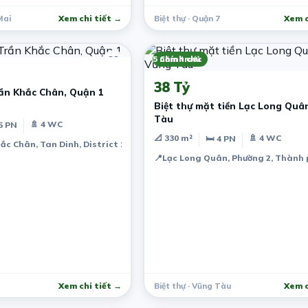
Mai
Xem chi tiết →
Biệt thự · Quận 7
Xem c
5 năm trước
Chính chủ
38 Tỷ
ần Khắc Chân, Quận 1
Biệt thự mặt tiền Lạc Long Quâ
Tàu
🚿 4 WC
5 PN
📐 330 m²
🚿 4 WC
🛏 4 PN
ắc Chân, Tan Dinh, District 1, Ho Chi Minh City, Vietnam
ty, Vietnam
📍
Lạc Long Quân, Phường 2, Thành 
Xem chi tiết →
Biệt thự · Vũng Tàu
Xem c