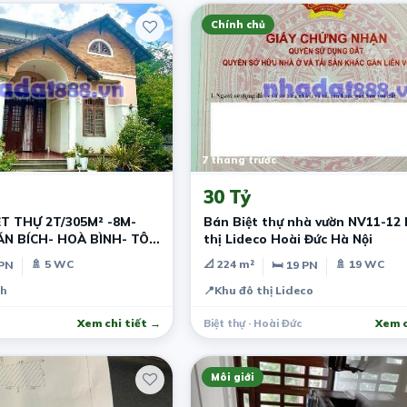
Chính chủ
7 tháng trước
30 Tỷ
T THỰ 2T/305M² -8M-
Bán Biệt thự nhà vườn NV11-12 
ÁN BÍCH- HOÀ BÌNH- TÔ
thị Lideco Hoài Đức Hà Nội
N
🚿 5 WC
📐 224 m²
🚿 19 WC
 PN
🛏 19 PN
nh, Việt Nam
ch
📍
Khu đô thị Lideco
Xem chi tiết →
Biệt thự · Hoài Đức
Xem c
Môi giới