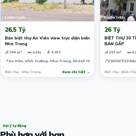
4 năm trước
3 năm trước
26.5 Tỷ
26 Tỷ
Bán biệt thự An Viên view trực diện biển
BIỆT THỰ 30 T
Nha Trang
BÁN GẤP
📐 264 m²
🚿 4 WC
📐 207 m²
🛏 4 PN
🛏 6
📍
An Viên, Vĩnh Trường, Nha Trang, Khánh Hòa
📍
235/50/7/19 Đ
Biệt thự · Nha Trang
Xem chi tiết →
Biệt thự · Bình Th
Gợi ý tự động
Phù hợp với bạn