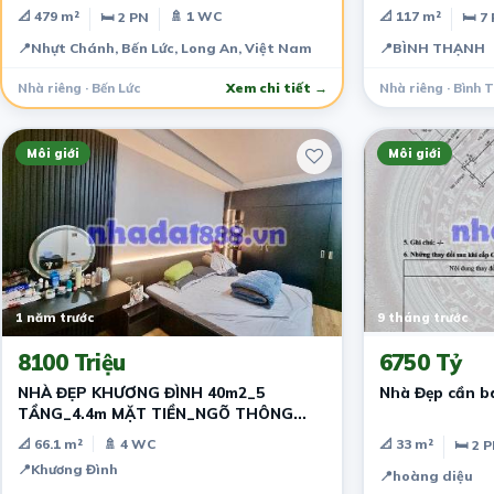
MỚI TINH.
📐 479 m²
🚿 1 WC
📐 117 m²
🛏 2 PN
🛏 7
📍
Nhựt Chánh, Bến Lức, Long An, Việt Nam
📍
BÌNH THẠNH
Nhà riêng · Bến Lức
Xem chi tiết →
Nhà riêng · Bình 
Môi giới
Môi giới
1 năm trước
9 tháng trước
8100 Triệu
6750 Tỷ
NHÀ ĐẸP KHƯƠNG ĐÌNH 40m2_5
Nhà Đẹp cần b
TẦNG_4.4m MẶT TIỀN_NGÕ THÔNG
RỘNG 8.1 TỶ
📐 66.1 m²
🚿 4 WC
📐 33 m²
🛏 2 
📍
Khương Đình
📍
hoàng diệu