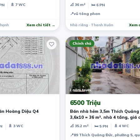
THÔNG_9,3 tỷ
🚿 7 WC
📐 36 m²
 PN
🛏 6 PN
📍
vũ tông phan
Thạnh
Xem chi tiết →
Nhà riêng · Thanh Xuân
Xem c
Chính chủ
2 năm trước
6500 Triệu
án Hoàng Diệu Q4
Bán nhà hẻm 3,5m Thích Quảng 
3,6x10 = 36 m². nhà 4 tầng, giá c
tỷ.
🚿 3 WC
📐 35.2 m²
🚿 4 WC
PN
🛏 5 PN
📍
89 Thích Quảng Đức, phường 5, q