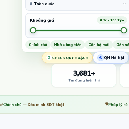
Toàn quốc
Khoảng giá
0 Tr - 100 Tỷ+
Chính chủ
Nhà dòng tiền
Căn hộ mới
Gần s
QH Hà Nội
CHECK QUY HOẠCH
3,681+
Tin đang hiển thị
🛡️
✅
Chính chủ
— Xác minh SĐT thật
Pháp lý rõ