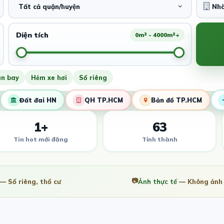
Tất cả quận/huyện
Diện tích
0m² - 4000m²+
ân bay
Hẻm xe hơi
Sổ riêng
Đất đai HN
QH TP.HCM
Bản đồ TP.HCM
1+
63
Tin hot mới đăng
Tỉnh thành
📷
— Sổ riêng, thổ cư
Ảnh thực tế
— Không ảnh 