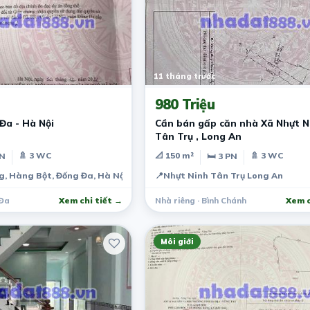
11 tháng trước
980 Triệu
Đa - Hà Nội
Cần bán gấp căn nhà Xã Nhựt Ni
Tân Trụ , Long An
🚿 3 WC
📐 150 m²
🚿 3 WC
PN
🛏 3 PN
, Hàng Bột, Đống Đa, Hà Nội, Việt Nam
📍
Nhựt Ninh Tân Trụ Long An
 Đa
Xem chi tiết →
Nhà riêng · Bình Chánh
Xem c
Môi giới