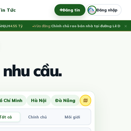
in Tức
Đăng tin
Đăng nhập
×
H
4.55 Tỷ
Vừa đăng:
Chính chủ rao bán nhà tại đường Lê Duẩn - TP Đ
 nhu cầu.
ồ Chí Minh
Hà Nội
Đà Nẵng
Tất cả
Chính chủ
Môi giới