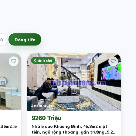
hủ
Dòng tiền
Chính chủ
1 năm trước
9260 Triệu
_36m2_5
Nhà 5 sao Khương Đình, 45,8m2 mặt
tiền, ngõ rộng thoáng, gần trường_9,2x