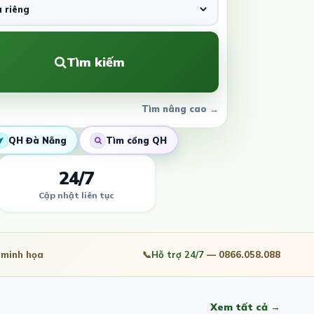
Tìm kiếm
Tìm nâng cao →
QH Đà Nẵng
Tìm cổng QH
24/7
Cập nhật liên tục
minh họa
📞
Hỗ trợ 24/7
— 0866.058.088
Xem tất cả →