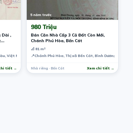
5 năm trước
980 Triệu
 Dài ,
Bán Căn Nhà Cấp 3 Cả Đất Còn Mới,
:
Chánh Phú Hòa, Bến Cát
📐 81 m²
Tàu, Việt Nam
📍
Chánh Phú Hòa, Thị xã Bến Cát, Bình Dương, Việt N
hi tiết →
Nhà riêng · Bến Cát
Xem chi tiết →