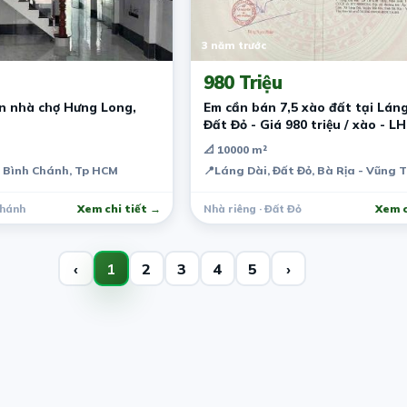
3 năm trước
980 Triệu
ăn nhà chợ Hưng Long,
Em cần bán 7,5 xào đất tại Láng
Đất Đỏ - Giá 980 triệu / xào - LH
0383023821
📐 10000 m²
 Bình Chánh, Tp HCM
📍
Láng Dài, Đất Đỏ, Bà Rịa - Vũng 
Chánh
Xem chi tiết →
Nhà riêng · Đất Đỏ
Xem c
‹
1
2
3
4
5
›