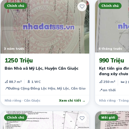
Chính chủ
Chính chủ
3 năm trước
6 tháng trước
1250 Triệu
990 Triệu
Bán Nhà xã Mỹ Lộc, Huyện Cần Giuộc
Kẹt tiền gia đ
đang xây chưa
📐 88.7 m²
🚿 1 WC
📐 250 m²
🛏 2
📍
Đường Cộng Đồng Lộc Hậu, Mỹ Lộc, Cần Giuộc, Long An, Việt Nam
📍
an thới
Nhà riêng · Cần Giuộc
Xem chi tiết →
Nhà riêng · Trản
Chính chủ
Môi giới