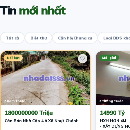
Tin
mới nhất
Tất cả
Biệt thự
Căn hộ/Chung cư
Loại BĐS kh
Nổi bật
Môi giới
2 năm trước
2 tháng trước
1800000000 Triệu
14990 Tỷ
Cần Bán Nhà Cập 4 ở Xã Nhựt Chánh
HXH HƠN 4M -
- XÂY DỰNG H