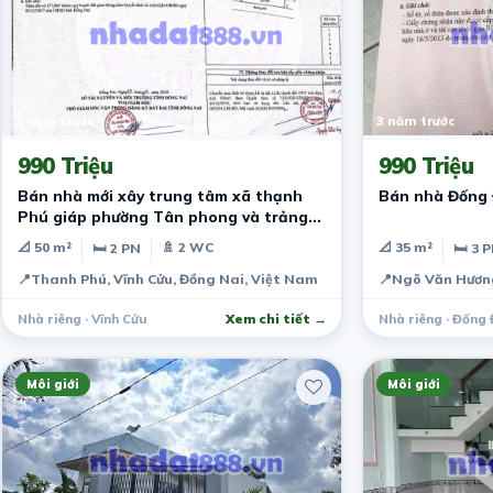
2 năm trước
3 năm trước
990 Triệu
990 Triệu
Bán nhà mới xây trung tâm xã thạnh
Bán nhà Đống 
Phú giáp phường Tân phong và trảng
dài
📐 50 m²
🚿 2 WC
📐 35 m²
🛏 2 PN
🛏 3 
📍
Thanh Phú, Vĩnh Cửu, Đồng Nai, Việt Nam
📍
Ngõ Văn Hương
Nhà riêng · Vĩnh Cửu
Xem chi tiết →
Nhà riêng · Đống
Môi giới
Môi giới