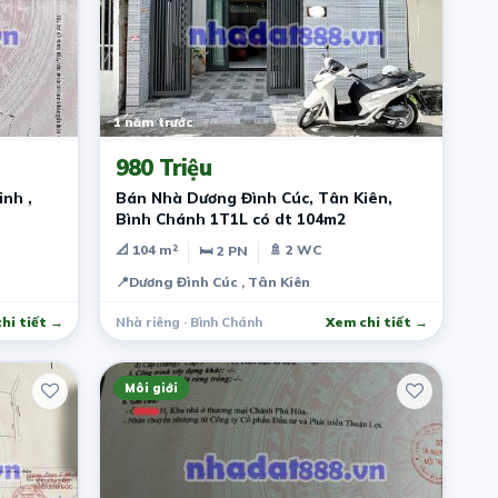
1 năm trước
980 Triệu
nh ,
Bán Nhà Dương Đình Cúc, Tân Kiên,
Bình Chánh 1T1L có dt 104m2
📐 104 m²
🚿 2 WC
🛏 2 PN
📍
Dương Đình Cúc , Tân Kiên
hi tiết →
Nhà riêng · Bình Chánh
Xem chi tiết →
Môi giới