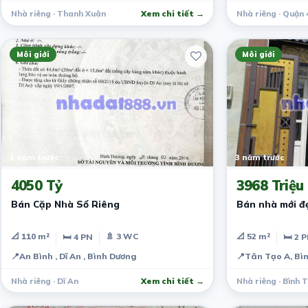
Nhà riêng · Thanh Xuân
Xem chi tiết →
Nhà riêng · Quận 
Môi giới
Môi giới
1 năm trước
3 năm trước
4050 Tỷ
3968 Triệu
Bán Cặp Nhà Sổ Riêng
Bán nhà mới đ
📐 110 m²
🚿 3 WC
📐 52 m²
🛏 4 PN
🛏 2 
📍
An Bình , Dĩ An , Bình Dương
📍
Tân Tạo A, Bì
Nhà riêng · Dĩ An
Xem chi tiết →
Nhà riêng · Bình 