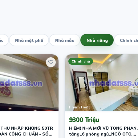
ác
Nhà mặt phố
Nhà mẫu
Nhà riêng
Chính c
Chính chủ
1 năm trước
9300 Triệu
 THU NHẬP KHỦNG 50TR
HIẾM! NHÀ MỚI VŨ TÔNG PHAN
OÀN CÔNG CHUẨN - SỔ
tầng_6 phòng ngủ_NGÕ OTO,