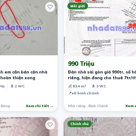
Môi giới
1 năm trước
990 Triệu
ình em cần bán căn nhà
Bán nhà sài gòn giá 990tr, sổ h
 hoàn thiện xong
riêng, hiện đang cho thuê 7tr/
🚿 2 WC
📐 83.4 m²
🚿 3 WC
 PN
📍
xã bình chánh
g Bàng
Xem chi tiết →
Nhà riêng · Bình Chánh
Xem c
Chính chủ