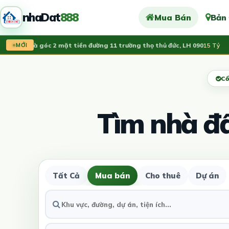
nhaDat
888
Mua Bán
Bản
n nhà góc 2 mặt tiền đường 11 trường thọ thủ đức, LH 090
15 Tỷ
V
MỚI
Cổ
Tìm nhà đ
Tất Cả
Mua bán
Cho thuê
Dự án