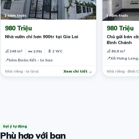
1 năm trước
1 năm trước
980 Triệu
980 Triệu
Nhà vườn chỉ hơn 900tr tại Gia Lai
Chủ gửi bán c
Bình Chánh
📐 248 m²
🚿 2 WC
📐 86.8 m²
🛏 3 PN
📍
Xã Hưng Long,
📍
hẻm Đoàn Kết - Ia Sao
Nhà riêng · Ia Grai
Xem chi tiết →
Nhà riêng · Bình 
Gợi ý tự động
Phù hợp với bạn