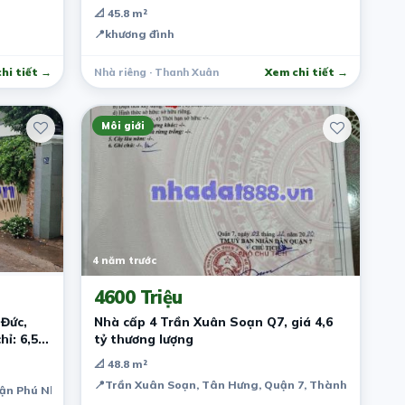
tỷ
📐 45.8 m²
📍
khương đình
hi tiết →
Nhà riêng · Thanh Xuân
Xem chi tiết →
Môi giới
4 năm trước
4600 Triệu
Đức,
Nhà cấp 4 Trần Xuân Soạn Q7, giá 4,6
hỉ: 6,5
tỷ thương lượng
📐 48.8 m²
📍
Trần Xuân Soạn, Tân Hưng, Quận 7, Thành phố Hồ Ch
uận Phú Nhuận, Thành phố Hồ Chí Minh, Việt Nam