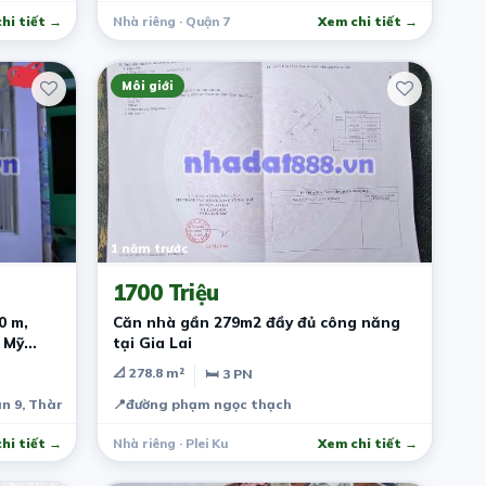
hi tiết →
Nhà riêng · Quận 7
Xem chi tiết →
Môi giới
1 năm trước
1700 Triệu
0 m,
Căn nhà gần 279m2 đầy đủ công năng
 Mỹ
tại Gia Lai
📐 278.8 m²
🛏 3 PN
n 9, Thành phố Hồ Chí Minh, Việt Nam
📍
đường phạm ngọc thạch
hi tiết →
Nhà riêng · Plei Ku
Xem chi tiết →