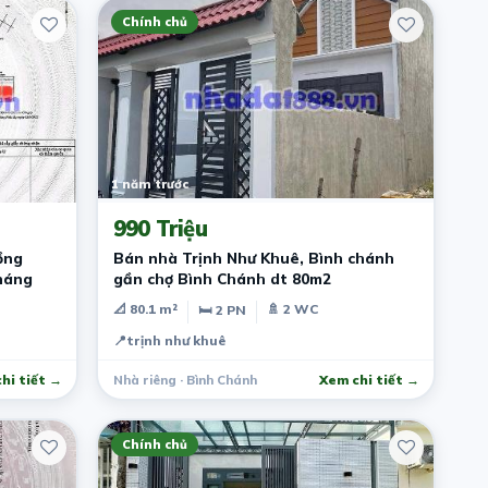
Chính chủ
1 năm trước
990 Triệu
ồng
Bán nhà Trịnh Như Khuê, Bình chánh
tháng
gần chợ Bình Chánh dt 80m2
📐 80.1 m²
🚿 2 WC
🛏 2 PN
📍
trịnh như khuê
hi tiết →
Nhà riêng · Bình Chánh
Xem chi tiết →
Chính chủ