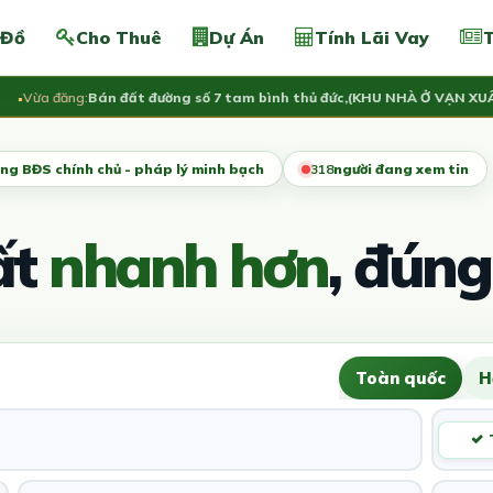
 Đồ
Cho Thuê
Dự Án
Tính Lãi Vay
T
ừa đăng:
Bán đất đường số 7 tam bình thủ đức,(KHU NHÀ Ở VẠN XUÂN)L
ng BĐS chính chủ - pháp lý minh bạch
321
người đang xem tin
ất
nhanh hơn
, đúng
Toàn quốc
H