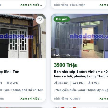
4
Xem chi tiết →
Nhà riêng · Phú Nhuận
Xem c
Môi giới
3 năm trước
3500 Triệu
ẹp Bình Tân
Bán nhà cấp 4 cách Vinhome 40
hẻm xe hơi, phường Long Thạnh
,Quận 9
🚿 2 WC
📐 58.2 m²
🚿 1 WC
PN
🛏 2 PN
nh Tân, Thành phố Hồ Chí Minh, Việt Nam
📍
Nguyễn Xiển, Long Thạnh Mỹ, Quậ
Tân
Xem chi tiết →
Nhà riêng · Quận 9
Xem c