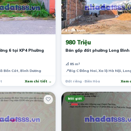
4 năm trước
980 Triệu
ường 6 tại KP4 Phường
Bán gấp đất phường Long Bình
📐 85 m²
xã Bến Cát, Bình Dương
📍
Big C Đồng Nai, Xa lộ Hà Nội, Lo
át
Xem chi tiết →
Đất riêng · Biên Hòa
Xem c
Môi giới