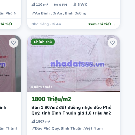
📐 110 m²
🚿 3 WC
🛏 4 PN
uận Phú Nhuận, Thành phố Hồ Chí Minh, Việt Nam
📍
An Bình , Dĩ An , Bình Dương
hi tiết →
Nhà riêng · Dĩ An
Xem chi tiết →
Chính chủ
4 năm trước
1800 Triệu/m2
ình
Bán 1,807m2 đất đường nhựa đảo Phú
Quý, tỉnh Bình Thuận giá 1,8 triệu /m2
📐 1807 m²
ăn Thành, Hòa Lợi, Bến Cát, Bình Dương, Việt Nam
📍
Đảo Phú Quý, Bình Thuận, Việt Nam