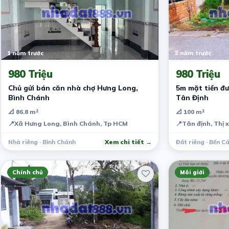
1 năm trước
3 năm trước
980 Triệu
980 Triệu
Chủ gửi bán căn nhà chợ Hưng Long,
5m mặt tiền đ
Bình Chánh
Tân Định
📐 86.8 m²
📐 100 m²
📍
Xã Hưng Long, Bình Chánh, Tp HCM
📍
Tân định, Thị 
Nhà riêng · Bình Chánh
Xem chi tiết →
Đất riêng · Bến C
Chính chủ
Môi giới