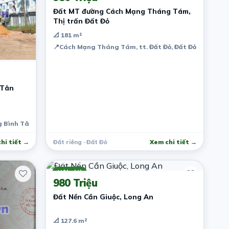
Đất MT đường Cách Mạng Tháng Tám,
Thị trấn Đất Đỏ
📐 181 m²
📍
Cách Mạng Tháng Tám, tt. Đất Đỏ, Đất Đỏ, Bà Rịa -
 Tân
ng Bình Tân, Thành phố Biên Hòa, Đồng Nai, Việt Nam
hi tiết →
Đất riêng · Đất Đỏ
Xem chi tiết →
7 năm trước
Môi giới
980 Triệu
Đất Nền Cần Giuộc, Long An
📐 127.6 m²