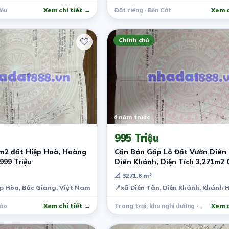
iều
Xem chi tiết →
Đất riêng · Bến Cát
Xem c
Chính chủ
4 năm trước
995 Triệu
m2 đất Hiệp Hoà, Hoàng
Cần Bán Gấp Lô Đất Vườn Diên 
999 Triệu
Diên Khánh, Diện Tích 3,271m2 
Tư
📐 3271.8 m²
p Hòa, Bắc Giang, Việt Nam
📍
xã Diên Tân, Diên Khánh, Khánh 
Hòa
Xem chi tiết →
Trang trại, khu nghỉ dưỡng · Diên Khánh
Xem c