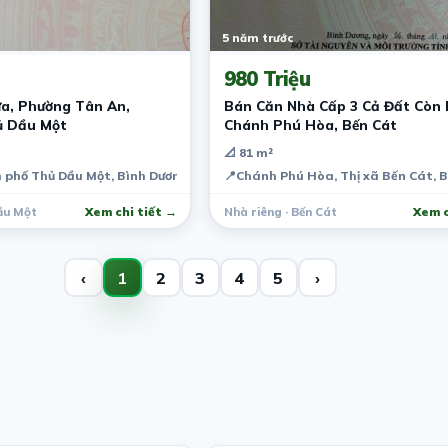
5 năm trước
980 Triệu
a, Phường Tân An,
Bán Căn Nhà Cấp 3 Cả Đất Còn 
ủ Dầu Một
Chánh Phú Hòa, Bến Cát
📐 81 m²
 phố Thủ Dầu Một, Bình Dương, Việt Nam
📍
Chánh Phú Hòa, Thị xã Bến Cát, 
ầu Một
Xem chi tiết →
Nhà riêng · Bến Cát
Xem c
‹
1
2
3
4
5
›