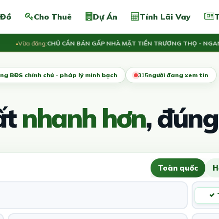
 Đồ
Cho Thuê
Dự Án
Tính Lãi Vay
T
Vừa đăng:
CHỦ CẦN BÁN GẤP NHÀ MẶT TIỀN TRƯƠNG THỌ - NGANG 5.
ng BĐS chính chủ - pháp lý minh bạch
318
người đang xem tin
ất
nhanh hơn
, đúng
Toàn quốc
H