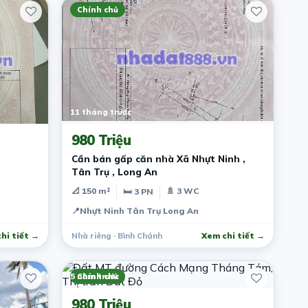
Chính chủ
11 tháng trước
980 Triệu
Cần bán gấp căn nhà Xã Nhựt Ninh ,
Tân Trụ , Long An
📐 150 m²
🚿 3 WC
🛏 3 PN
📍
Nhựt Ninh Tân Trụ Long An
hi tiết →
Nhà riêng · Bình Chánh
Xem chi tiết →
5 năm trước
Chính chủ
980 Triệu