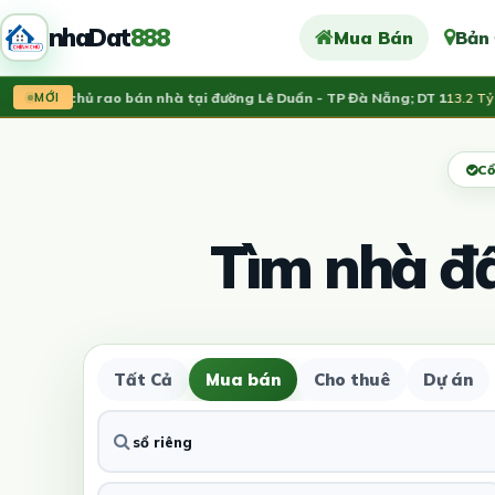
nhaDat
888
Mua Bán
Bản
hính chủ rao bán nhà tại đường Lê Duẩn - TP Đà Nẵng; DT 1
13.2 Tỷ
MỚI
Cổ
Tìm nhà đ
Tất Cả
Mua bán
Cho thuê
Dự án