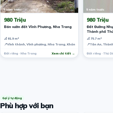
5 năm trước
5 năm trước
980 Triệu
980 Triệu
Bán vườn đất Vĩnh Phương, Nha Trang
Đất Đường Nhự
Thành phố Th
📐 81.9 m²
📐 75.7 m²
📍
Vĩnh thành, Vĩnh phương, Nha Trang, Khánh Hòa, Việt Nam
📍
Tân An, Thành
Đất riêng · Nha Trang
Xem chi tiết →
Đất riêng · Thủ D
Gợi ý tự động
Phù hợp với bạn