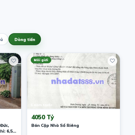
hủ
Dòng tiền
Môi giới
1 năm trước
4050 Tỷ
Đức,
Bán Cặp Nhà Sổ Riêng
hỉ: 6,5