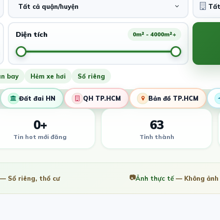
Tất cả quận/huyện
Diện tích
0m² - 4000m²+
ân bay
Hẻm xe hơi
Sổ riêng
Đất đai HN
QH TP.HCM
Bản đồ TP.HCM
0+
63
Tin hot mới đăng
Tỉnh thành
📷
— Sổ riêng, thổ cư
Ảnh thực tế
— Không ảnh 