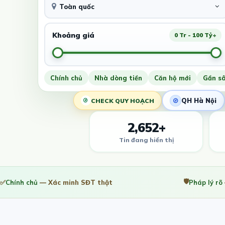
Toàn quốc
Khoảng giá
0 Tr - 100 Tỷ+
Chính chủ
Nhà dòng tiền
Căn hộ mới
Gần s
QH Hà Nội
CHECK QUY HOẠCH
2,652+
Tin đang hiển thị
🛡️
✅
Chính chủ
— Xác minh SĐT thật
Pháp lý rõ