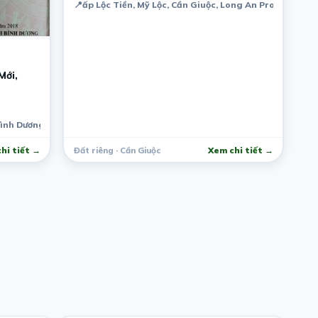
📍
ấp Lộc Tiền, Mỹ Lộc, Cần Giuộc, Long An Province, V
Mới,
Bình Dương, Việt Nam
hi tiết →
Đất riêng · Cần Giuộc
Xem chi tiết →