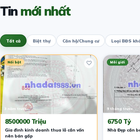
Tin
mới nhất
Tất cả
Biệt thự
Căn hộ/Chung cư
Loại BĐS kh
Nổi bật
Môi giới
3 năm trước
9 tháng trước
8500000 Triệu
6750 Tỷ
Gia đình kinh doanh thua lỗ cần vốn
Nhà Đẹp cần b
nên bán gấp