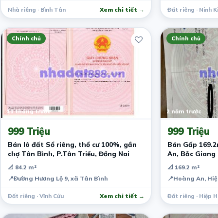
Nhà riêng · Bình Tân
Xem chi tiết →
Đất riêng · Ninh K
Chính chủ
Chính chủ
11 tháng trước
2 năm trước
999 Triệu
999 Triệu
Bán lô đất Sổ riêng, thổ cư 100%, gần
Bán Gấp 169.2
chợ Tân Bình, P.Tân Triều, Đồng Nai
An, Bắc Giang 
📐 84.2 m²
📐 169.2 m²
📍
Đường Hương Lộ 9, xã Tân Bình
📍
Hoàng An, Hiệ
Đất riêng · Vĩnh Cửu
Xem chi tiết →
Đất riêng · Hiệp 