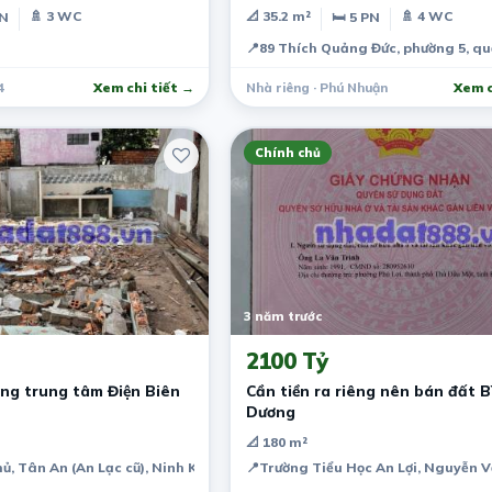
tỷ.
🚿 3 WC
📐 35.2 m²
🚿 4 WC
PN
🛏 5 PN
📍
89 Thích Quảng Đức, phường 5, q
4
Xem chi tiết →
Nhà riêng · Phú Nhuận
Xem c
Chính chủ
3 năm trước
2100 Tỷ
ng trung tâm Điện Biên
Cần tiền ra riêng nên bán đất B
Dương
📐 180 m²
hủ, Tân An (An Lạc cũ), Ninh Kiều, Cần Thơ, Việt Nam
📍
Trường Tiểu Học An Lợi, Nguyễn V