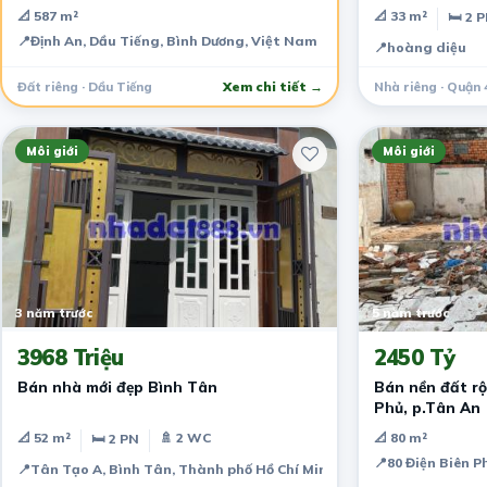
📐 587 m²
📐 33 m²
🛏 2 
📍
Định An, Dầu Tiếng, Bình Dương, Việt Nam
📍
hoàng diệu
Đất riêng · Dầu Tiếng
Xem chi tiết →
Nhà riêng · Quận 
Môi giới
Môi giới
3 năm trước
5 năm trước
3968 Triệu
2450 Tỷ
Bán nhà mới đẹp Bình Tân
Bán nền đất rộ
Phủ, p.Tân An
📐 52 m²
🚿 2 WC
📐 80 m²
🛏 2 PN
📍
80 Điện Biên P
📍
Tân Tạo A, Bình Tân, Thành phố Hồ Chí Minh, Việt Nam