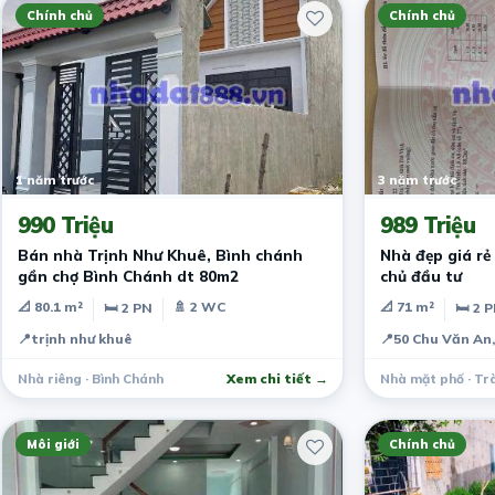
Chính chủ
Chính chủ
1 năm trước
3 năm trước
990 Triệu
989 Triệu
Bán nhà Trịnh Như Khuê, Bình chánh
Nhà đẹp giá rẻ 
gần chợ Bình Chánh dt 80m2
chủ đầu tư
📐 80.1 m²
🚿 2 WC
📐 71 m²
🛏 2 PN
🛏 2 
📍
trịnh như khuê
📍
50 Chu Văn An,
Nhà riêng · Bình Chánh
Xem chi tiết →
Nhà mặt phố · Trà
Môi giới
Chính chủ