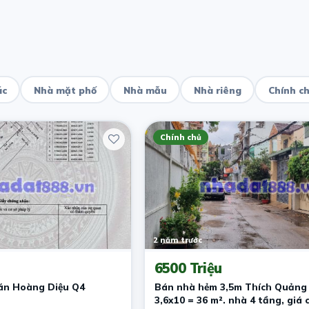
ác
Nhà mặt phố
Nhà mẫu
Nhà riêng
Chính c
Chính chủ
2 năm trước
6500 Triệu
án Hoàng Diệu Q4
Bán nhà hẻm 3,5m Thích Quảng 
3,6x10 = 36 m². nhà 4 tầng, giá c