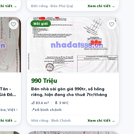
hi tiết →
Đất riêng · Đảo Phú Quý
Xem chi tiết →
Môi giới
1 năm trước
990 Triệu
Tân -
Bán nhà sài gòn giá 990tr, sổ hồng
Giá Đầu
riêng, hiện đang cho thuê 7tr/tháng
📐 83.4 m²
🚿 3 WC
Hòa, Việt Nam
📍
xã bình chánh
hi tiết →
Nhà riêng · Bình Chánh
Xem chi tiết →