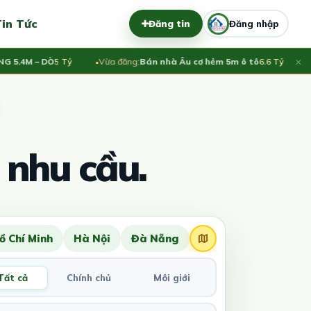
in Tức
Đăng tin
Đăng nhập
×
4M – DÒ
5 Tỷ
Vừa đăng:
Bán nhà Âu cơ hẻm 5m ô tô
6.6 Tỷ
Vừa 
 nhu cầu.
ồ Chí Minh
Hà Nội
Đà Nẵng
Tất cả
Chính chủ
Môi giới