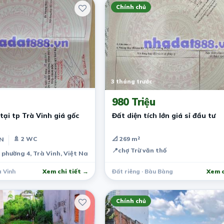
Chính chủ
3 tháng trước
980 Triệu
tại tp Trà Vinh giá gốc
Đất diện tích lớn giá sỉ đầu tư
🚿 2 WC
📐 269 m²
PN
📍
chợ Trừ văn thố
 phường 4, Trà Vinh, Việt Nam
 Vinh
Xem chi tiết →
Đất riêng · Bàu Bàng
Xem c
Chính chủ