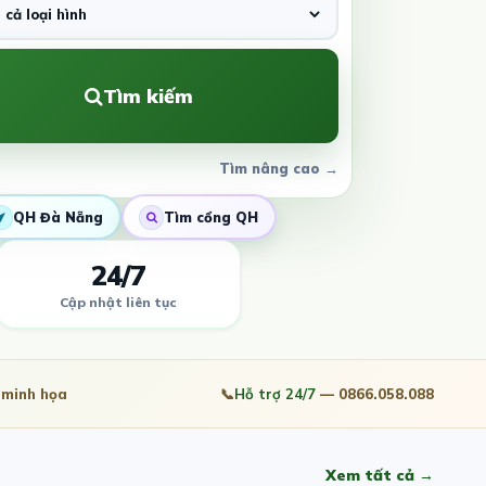
Tìm kiếm
Tìm nâng cao →
QH Đà Nẵng
Tìm cổng QH
24/7
Cập nhật liên tục
minh họa
📞
Hỗ trợ 24/7
— 0866.058.088
Xem tất cả →