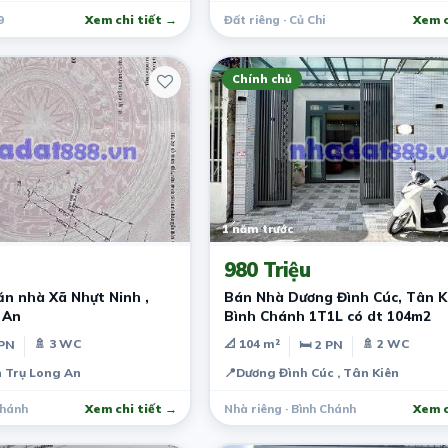
9
Xem chi tiết →
Đất riêng · Củ Chi
Xem c
Chính chủ
1 năm trước
980 Triệu
n nhà Xã Nhựt Ninh ,
Bán Nhà Dương Đình Cúc, Tân K
 An
Bình Chánh 1T1L có dt 104m2
🚿 3 WC
📐 104 m²
🚿 2 WC
 PN
🛏 2 PN
 Trụ Long An
📍
Dương Đình Cúc , Tân Kiên
Chánh
Xem chi tiết →
Nhà riêng · Bình Chánh
Xem c