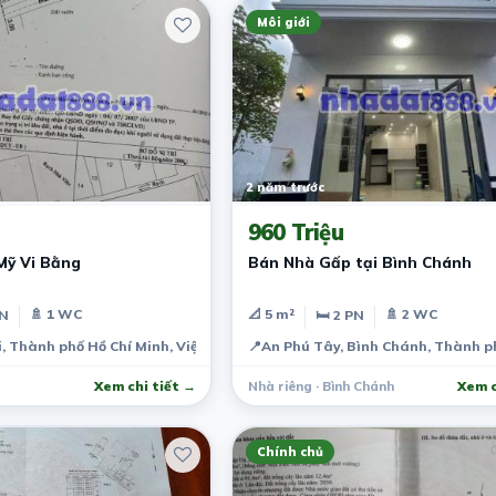
Môi giới
2 năm trước
960 Triệu
Mỹ Vi Bằng
Bán Nhà Gấp tại Bình Chánh
🚿 1 WC
📐 5 m²
🚿 2 WC
PN
🛏 2 PN
i, Thành phố Hồ Chí Minh, Việt Nam
📍
An Phú Tây, Bình Chánh, Thành p
Xem chi tiết →
Nhà riêng · Bình Chánh
Xem c
Chính chủ