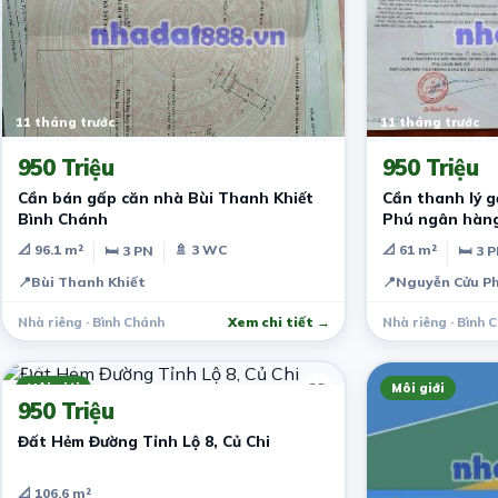
11 tháng trước
11 tháng trước
950 Triệu
950 Triệu
Cần bán gấp căn nhà Bùi Thanh Khiết
Cần thanh lý 
Bình Chánh
Phú ngân hàn
📐 96.1 m²
🚿 3 WC
📐 61 m²
🛏 3 PN
🛏 3 
📍
Bùi Thanh Khiết
📍
Nguyễn Cửu P
Nhà riêng · Bình Chánh
Xem chi tiết →
Nhà riêng · Bình 
7 năm trước
Môi giới
Môi giới
950 Triệu
Đất Hẻm Đường Tỉnh Lộ 8, Củ Chi
📐 106.6 m²