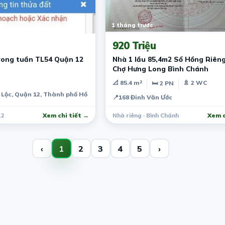
1 tháng trước
920 Triệu
rong tuần TL54 Quận 12
Nhà 1 lầu 85,4m2 Sổ Hồng Riên
Chợ Hưng Long Bình Chánh
📐 85.4 m²
🚿 2 WC
🛏 2 PN
Lộc, Quận 12, Thành phố Hồ Chí Minh, Việt Nam
📍
168 Đinh Văn Ước
12
Xem chi tiết →
Nhà riêng · Bình Chánh
Xem c
‹
1
2
3
4
5
›