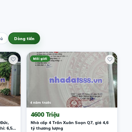
hủ
Dòng tiền
Môi giới
4 năm trước
4600 Triệu
Đức,
Nhà cấp 4 Trần Xuân Soạn Q7, giá 4,6
hỉ: 6,5
tỷ thương lượng