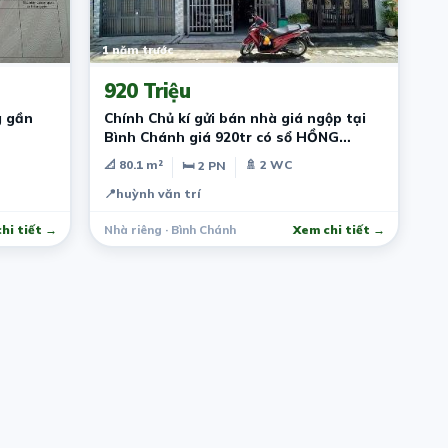
1 năm trước
920 Triệu
g gần
Chính Chủ kí gửi bán nhà giá ngộp tại
Bình Chánh giá 920tr có sổ HỒNG
RIÊNG
📐 80.1 m²
🚿 2 WC
🛏 2 PN
📍
huỳnh văn trí
hi tiết →
Nhà riêng · Bình Chánh
Xem chi tiết →