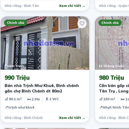
Nhà riêng · Bình Tân
Xem chi tiết →
Nhà riêng · Quận 
Chính chủ
Chính chủ
1 năm trước
11 tháng trước
990 Triệu
980 Triệu
Bán nhà Trịnh Như Khuê, Bình chánh
Cần bán gấp că
gần chợ Bình Chánh dt 80m2
Tân Trụ , Long
📐 80.1 m²
🚿 2 WC
📐 150 m²
🛏 2 PN
🛏 3
📍
trịnh như khuê
📍
Nhựt Ninh Tân
Nhà riêng · Bình Chánh
Xem chi tiết →
Nhà riêng · Bình 