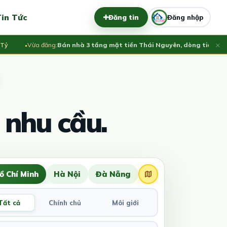
in Tức
Đăng tin
Đăng nhập
×
Vừa đăng:
Bán nhà 3 tầng mặt tiền Thái Nguyên, dòng tiền ổn định 
 nhu cầu.
ồ Chí Minh
Hà Nội
Đà Nẵng
Tất cả
Chính chủ
Môi giới