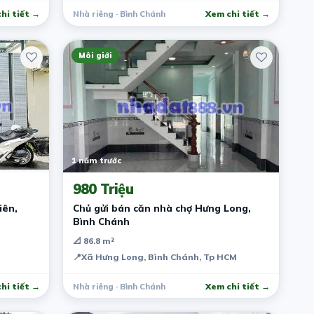
hi tiết →
Nhà riêng · Bình Chánh
Xem chi tiết →
Môi giới
1 năm trước
980 Triệu
iên,
Chủ gửi bán căn nhà chợ Hưng Long,
Bình Chánh
📐 86.8 m²
📍
Xã Hưng Long, Bình Chánh, Tp HCM
hi tiết →
Nhà riêng · Bình Chánh
Xem chi tiết →