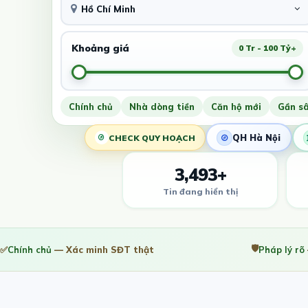
Hồ Chí Minh
Khoảng giá
0 Tr - 100 Tỷ+
Chính chủ
Nhà dòng tiền
Căn hộ mới
Gần s
QH Hà Nội
CHECK QUY HOẠCH
3,493+
Tin đang hiển thị
🛡️
✅
Chính chủ
— Xác minh SĐT thật
Pháp lý rõ