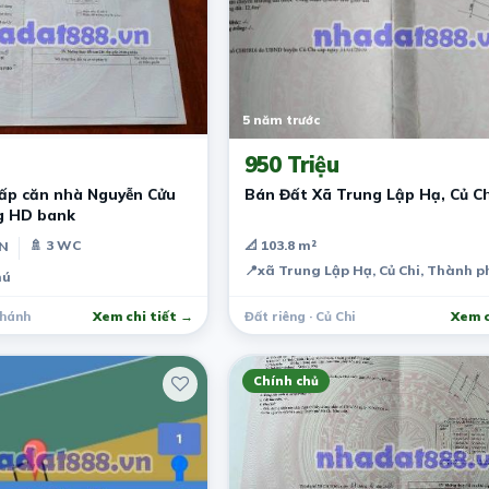
5 năm trước
950 Triệu
gấp căn nhà Nguyễn Cửu
Bán Đất Xã Trung Lập Hạ, Củ Ch
g HD bank
🚿 3 WC
📐 103.8 m²
PN
📍
xã Trung Lập Hạ, Củ Chi, Thành p
hú
Chánh
Xem chi tiết →
Đất riêng · Củ Chi
Xem c
Chính chủ