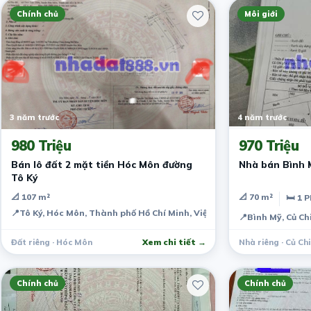
Chính chủ
Môi giới
3 năm trước
4 năm trước
980 Triệu
970 Triệu
Bán lô đất 2 mặt tiền Hóc Môn đường
Nhà bán Bình 
Tô Ký
📐 107 m²
📐 70 m²
🛏 1 
📍
Tô Ký, Hóc Môn, Thành phố Hồ Chí Minh, Việt Nam
📍
Bình Mỹ, Củ Ch
Đất riêng · Hóc Môn
Xem chi tiết →
Nhà riêng · Củ Chi
Chính chủ
Chính chủ