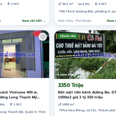
tỷ.
🚿 3 WC
📐 35.2 m²
🚿 4 WC
PN
🛏 5 PN
📍
89 Thích Quảng Đức, phường 5, q
4
Xem chi tiết →
Nhà riêng · Phú Nhuận
Xem c
Chính chủ
3 năm trước
3350 Triệu
 cách Vinhome 400 m,
Đất mặt tiền kênh đường 8m. DT
hường Long Thạnh Mỹ
1000m2 giá 3 tỷ 350 triệu
🚿 1 WC
📐 1000 m²
 PN
📍
Phú Hòa Đông, Củ Chi, Thành phố
Long Thạnh Mỹ, Quận 9, Thành phố Hồ Chí Minh, Việt Nam