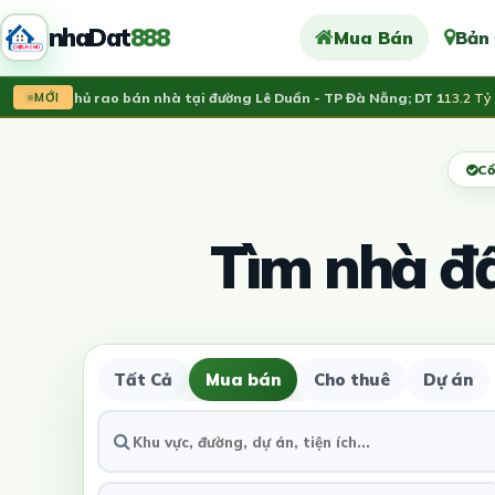
nhaDat
888
Mua Bán
Bản
hính chủ rao bán nhà tại đường Lê Duẩn - TP Đà Nẵng; DT 1
13.2 Tỷ
MỚI
Cổ
Tìm nhà đ
Tất Cả
Mua bán
Cho thuê
Dự án