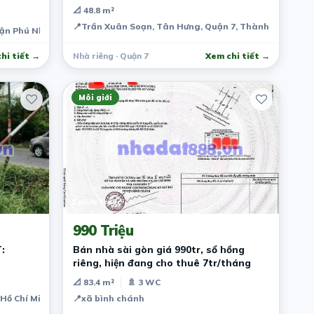
📐 48.8 m²
📍
Trần Xuân Soạn, Tân Hưng, Quận 7, Thành phố Hồ Ch
uận Phú Nhuận, Thành phố Hồ Chí Minh, Việt Nam
hi tiết →
Nhà riêng · Quận 7
Xem chi tiết →
Môi giới
1 năm trước
990 Triệu
:
Bán nhà sài gòn giá 990tr, sổ hồng
riêng, hiện đang cho thuê 7tr/tháng
📐 83.4 m²
🚿 3 WC
 Hồ Chí Minh, Việt Nam
📍
xã bình chánh