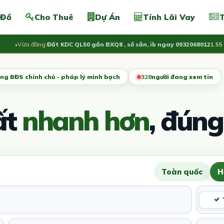
 Đồ
Cho Thuê
Dự Án
Tính Lãi Vay
T
Vừa đăng:
Đất KDC QL50 gần BXQ8 , sổ sẵn, ib ngay 0932068012
1.55 Tỷ
ng BĐS chính chủ - pháp lý minh bạch
325
người đang xem tin
ất
nhanh hơn
, đúng
Toàn quốc
H