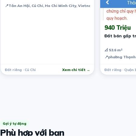
📍
Tân An Hội, Củ Chi, Ho Chi Minh City, Vietnam
4 năm trước
940 Triệu
Đất bán gấp t
📐 53.6 m²
📍
phường Thạnh 
Đất riêng · Củ Chi
Xem chi tiết →
Đất riêng · Quận 
Gợi ý tự động
Phù hợp với bạn