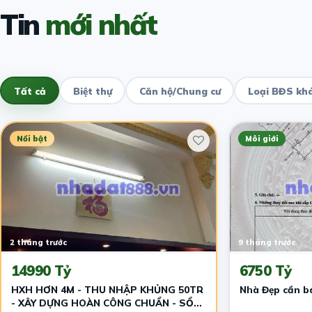
Tin
mới nhất
Tất cả
Biệt thự
Căn hộ/Chung cư
Loại BĐS kh
Nổi bật
Môi giới
2 tháng trước
9 tháng trước
14990 Tỷ
6750 Tỷ
HXH HƠN 4M - THU NHẬP KHỦNG 50TR
Nhà Đẹp cần b
- XÂY DỰNG HOÀN CÔNG CHUẨN - SỔ