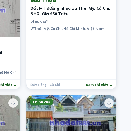
950 Triệu
Đất MT đường nhựa xã Thái Mỹ, Củ Chi,
SHR. Giá 950 Triệu
📐 86.5 m²
📍
Thái Mỹ, Củ Chi, Hồ Chí Minh, Việt Nam
i
hố Hồ Chí Minh, Việt Nam
hi tiết →
Đất riêng · Củ Chi
Xem chi tiết →
Chính chủ