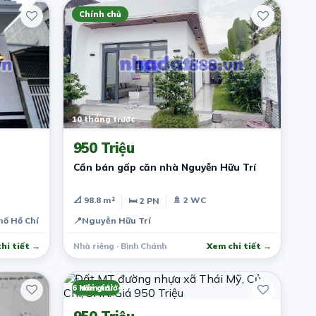
Chính chủ
10 tháng trước
950 Triệu
Cần bán gấp căn nhà Nguyễn Hữu Trí
📐 98.8 m²
🚿 2 WC
🛏 2 PN
hố Hồ Chí Minh, Việt Nam
📍
Nguyễn Hữu Trí
hi tiết →
Nhà riêng · Bình Chánh
Xem chi tiết →
6 năm trước
Môi giới