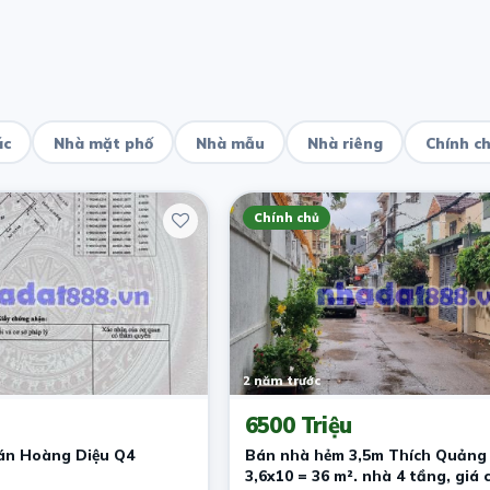
ác
Nhà mặt phố
Nhà mẫu
Nhà riêng
Chính c
Chính chủ
2 năm trước
6500 Triệu
án Hoàng Diệu Q4
Bán nhà hẻm 3,5m Thích Quảng 
3,6x10 = 36 m². nhà 4 tầng, giá c