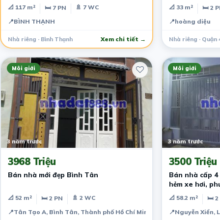
MỚI TINH.
📐 117 m²
🚿 7 WC
📐 33 m²
🛏 7 PN
🛏 2 
📍
BÌNH THẠNH
📍
hoàng diệu
Nhà riêng · Bình Thạnh
Xem chi tiết →
Nhà riêng · Quận 
Môi giới
Môi giới
3 năm trước
3 năm trước
3968 Triệu
3500 Triệu
Bán nhà mới đẹp Bình Tân
Bán nhà cấp 4
hẻm xe hơi, p
,Quận 9
📐 52 m²
🚿 2 WC
📐 58.2 m²
🛏 2 PN
🛏 2
📍
Tân Tạo A, Bình Tân, Thành phố Hồ Chí Minh, Việt Nam
📍
Nguyễn Xiển, 