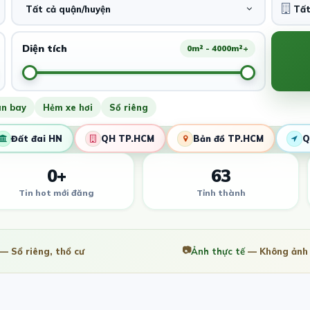
Tất cả quận/huyện
Diện tích
0m² - 4000m²+
ân bay
Hẻm xe hơi
Sổ riêng
Đất đai HN
QH TP.HCM
Bản đồ TP.HCM
Q
0+
63
Tin hot mới đăng
Tỉnh thành
📷
— Sổ riêng, thổ cư
Ảnh thực tế
— Không ảnh 