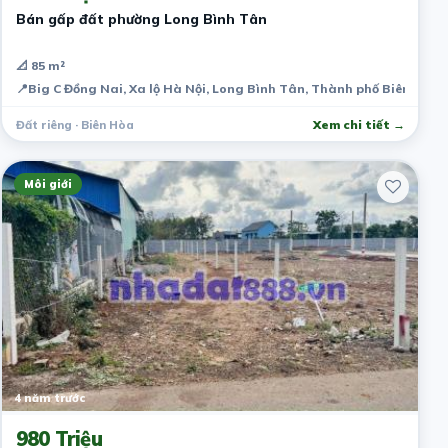
Bán gấp đất phường Long Bình Tân
📐 85 m²
📍
Big C Đồng Nai, Xa lộ Hà Nội, Long Bình Tân, Thành phố Biên Hòa,
Đất riêng · Biên Hòa
Xem chi tiết →
Môi giới
4 năm trước
980 Triệu