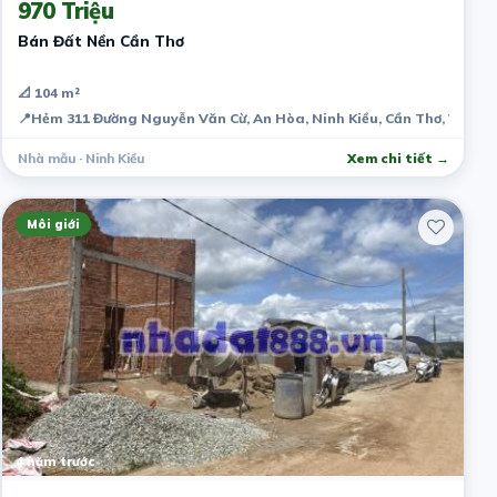
970 Triệu
Bán Đất Nền Cần Thơ
📐 104 m²
📍
Hẻm 311 Đường Nguyễn Văn Cừ, An Hòa, Ninh Kiều, Cần Thơ, Việt 
Nhà mẫu · Ninh Kiều
Xem chi tiết →
Môi giới
4 năm trước