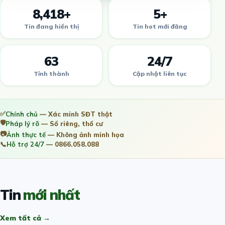
8,418+
5+
Tin đang hiển thị
Tin hot mới đăng
63
24/7
Tỉnh thành
Cập nhật liên tục
✅
Chính chủ
— Xác minh SĐT thật
🛡️
Pháp lý rõ
— Sổ riêng, thổ cư
📷
Ảnh thực tế
— Không ảnh minh họa
📞
Hỗ trợ 24/7
— 0866.058.088
Tin
mới nhất
Xem tất cả →