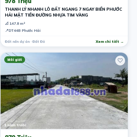
978 Triệu
THANH LÝ NHANH LÔ ĐẤT NGANG 7 NGAY BIỂN PHƯỚC
HẢI MẶT TIỀN ĐƯỜNG NHỰA TIM VÀNG
📐 147.8 m²
📍
DT44B Phước Hải
Đất nền dự án · Đất Đỏ
Xem chi tiết →
Môi giới
1 năm trước