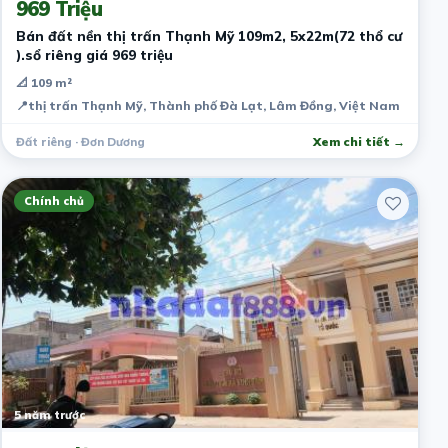
969 Triệu
Bán đất nền thị trấn Thạnh Mỹ 109m2, 5x22m(72 thổ cư
).sổ riêng giá 969 triệu
📐 109 m²
📍
thị trấn Thạnh Mỹ, Thành phố Đà Lạt, Lâm Đồng, Việt Nam
Đất riêng · Đơn Dương
Xem chi tiết →
Chính chủ
5 năm trước