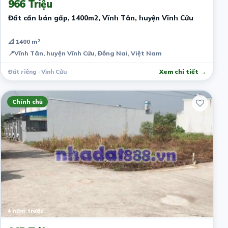
966 Triệu
Đất cần bán gấp, 1400m2, Vĩnh Tân, huyện Vĩnh Cửu
📐 1400 m²
📍
Vĩnh Tân, huyện Vĩnh Cửu, Đồng Nai, Việt Nam
Đất riêng · Vĩnh Cửu
Xem chi tiết →
Chính chủ
4 năm trước