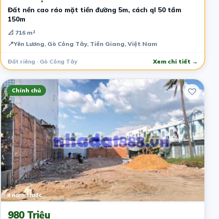
Đất nền cao ráo mặt tiền đường 5m, cách ql 50 tầm
150m
📐 716 m²
📍
Yên Lương, Gò Công Tây, Tiền Giang, Việt Nam
Đất riêng · Gò Công Tây
Xem chi tiết →
Chính chủ
4 năm trước
980 Triệu