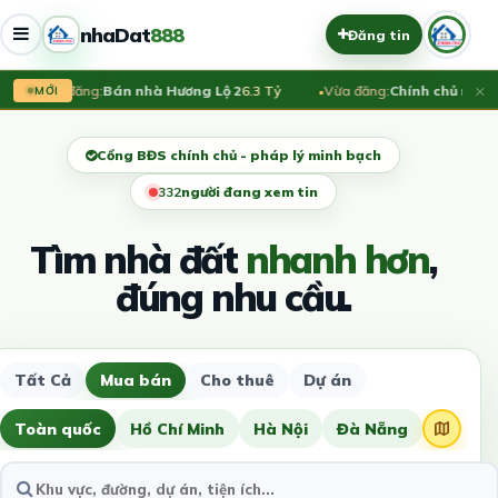
nhaDat
888
Đăng tin
×
Vừa đăng:
Bán nhà Hương Lộ 2
6.3 Tỷ
Vừa đăng:
Chính chủ rao bá
MỚI
Cổng BĐS chính chủ - pháp lý minh bạch
329
người đang xem tin
Tìm nhà đất
nhanh hơn
,
đúng nhu cầu.
Tất Cả
Mua bán
Cho thuê
Dự án
Toàn quốc
Hồ Chí Minh
Hà Nội
Đà Nẵng