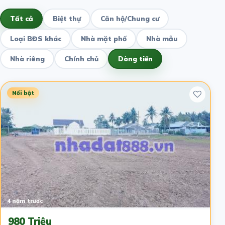
Tất cả
Biệt thự
Căn hộ/Chung cư
Loại BĐS khác
Nhà mặt phố
Nhà mẫu
Nhà riêng
Chính chủ
Dòng tiền
Nổi bật
4 năm trước
980 Triệu