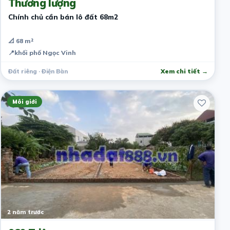
Thương lượng
Chính chủ cần bán lô đất 68m2
📐 68 m²
📍
khối phố Ngọc Vinh
Đất riêng · Điện Bàn
Xem chi tiết →
Môi giới
2 năm trước