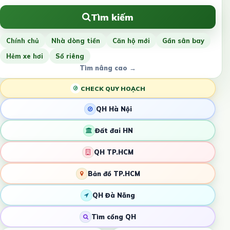
Tìm kiếm
Chính chủ
Nhà dòng tiền
Căn hộ mới
Gần sân bay
Hẻm xe hơi
Sổ riêng
Tìm nâng cao →
CHECK QUY HOẠCH
QH Hà Nội
Đất đai HN
QH TP.HCM
Bản đồ TP.HCM
QH Đà Nẵng
Tìm cổng QH