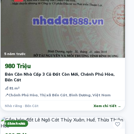
5 năm trước
980 Triệu
Bán Căn Nhà Cấp 3 Cả Đất Còn Mới, Chánh Phú Hòa,
Bến Cát
📐 81 m²
📍
Chánh Phú Hòa, Thị xã Bến Cát, Bình Dương, Việt Nam
Nhà riêng · Bến Cát
Xem chi tiết →
6 năm trước
Chính chủ