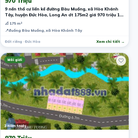
970 Triệu
9 nền thổ cư liền kề đường Bàu Muồng, xã Hòa Khánh
Tây, huyện Đức Hòa, Long An dt 175m2 giá 970 triệu 1
nền
📐 175 m²
📍
đuồng Bàu Muồng, xã Hòa Khánh Tây
Đất riêng · Đức Hòa
Xem chi tiết →
Môi giới
2 năm trước