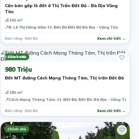
Cần bán gấp lô đất ở Thị Trấn Đất Đỏ - Bà Rịa Vũng
Tàu
📐 202 m²
📍
Đ. Lê Thị Hồng Gấm tt. Đất Đỏ Đất Đỏ Bà Rịa - Vũng Tàu
Đất riêng · Đất Đỏ
Xem chi tiết →
5 năm trước
Chính chủ
980 Triệu
Đất MT đường Cách Mạng Tháng Tám, Thị trấn Đất Đỏ
📐 181 m²
📍
Cách Mạng Tháng Tám, tt. Đất Đỏ, Đất Đỏ, Bà Rịa - Vũng Tàu, Vi
Đất riêng · Đất Đỏ
Xem chi tiết →
Chính chủ