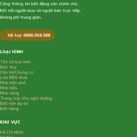
Cổng thông tin bất động sản chính chủ.
Kết nối người mua và người bán trực tiếp,
không phí trung gian.
Hỗ trợ: 0866.058.088
LOẠI HÌNH
Tất cả loại hình
Biệt thự
Căn hộ/Chung cư
Loại BĐS khác
Nhà mặt phố
Nhà mẫu
Nhà riêng
Trang trại, khu nghỉ dưỡng
Đất nền dự án
Đất riêng
KHU VỰC
Hồ Chí Minh