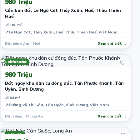
980 Triệu
Cần bán đất Lê Ngô Cát Thủy Xuân, Huế, Thừa Thiên
Huế
📐 106 m²
📍
Lê Ngô Cát, Thủy Xuân, Huế, Thừa Thiên Huế, Việt Nam
Đất nền dự án · Huế
Xem chi tiết →
6 năm trước
Chính chủ
980 Triệu
Đất ngay khu dân cư đông đúc, Tân Phước Khánh, Tân
Uyên, Bình Dương
📐 64 m²
📍
Đường Võ Thị Sáu, Tân Uyên, Bình Dương, Việt Nam
Đất riêng · Thuận An
Xem chi tiết →
7 năm trước
Môi giới