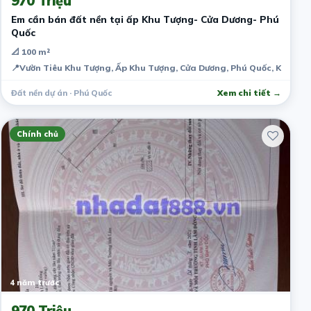
970 Triệu
Em cần bán đất nền tại ấp Khu Tượng- Cửa Dương- Phú
Quốc
📐 100 m²
📍
Vườn Tiêu Khu Tượng, Ấp Khu Tượng, Cửa Dương, Phú Quốc, Kiên Gi
Đất nền dự án · Phú Quốc
Xem chi tiết →
Chính chủ
4 năm trước
970 Triệu