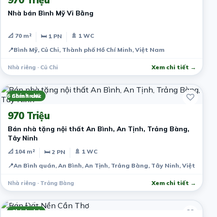
Nhà bán Bình Mỹ Vi Bằng
📐 70 m²
🚿 1 WC
🛏 1 PN
📍
Bình Mỹ, Củ Chi, Thành phố Hồ Chí Minh, Việt Nam
Nhà riêng · Củ Chi
Xem chi tiết →
6 năm trước
Chính chủ
970 Triệu
Bán nhà tặng nội thất An Bình, An Tịnh, Trảng Bàng,
Tây Ninh
📐 104 m²
🚿 1 WC
🛏 2 PN
📍
An Bình quán, An Bình, An Tịnh, Trảng Bàng, Tây Ninh, Việt Nam
Nhà riêng · Trảng Bàng
Xem chi tiết →
7 năm trước
Chính chủ