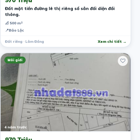
Đất mặt tiền đường lê thị riêng sổ sẳn đối diện đồi
thông.
📐 500 m²
📍
Bảo Lộc
Đất riêng · Lâm Đồng
Xem chi tiết →
Môi giới
4 năm trước
970 Triệu