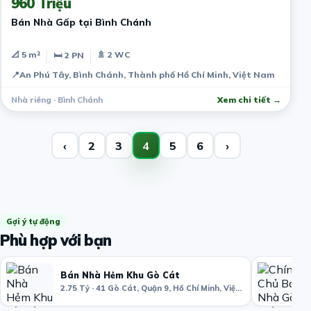
960 Triệu
Bán Nhà Gấp tại Bình Chánh
📐 5 m²
🚿 2 WC
🛏 2 PN
📍
An Phú Tây, Bình Chánh, Thành phố Hồ Chí Minh, Việt Nam
Nhà riêng · Bình Chánh
Xem chi tiết →
‹
2
3
4
5
6
›
Gợi ý tự động
Phù hợp với bạn
Bán Nhà Hẻm Khu Gò Cát
2.75 Tỷ · 41 Gò Cát, Quận 9, Hồ Chí Minh, Việt Nam