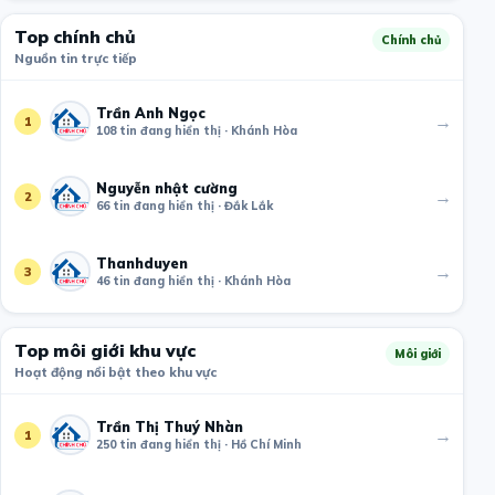
Top chính chủ
Chính chủ
Nguồn tin trực tiếp
Trần Anh Ngọc
→
1
108 tin đang hiển thị · Khánh Hòa
Nguyễn nhật cường
→
2
66 tin đang hiển thị · Đắk Lắk
Thanhduyen
→
3
46 tin đang hiển thị · Khánh Hòa
Top môi giới khu vực
Môi giới
Hoạt động nổi bật theo khu vực
Trần Thị Thuý Nhàn
→
1
250 tin đang hiển thị · Hồ Chí Minh