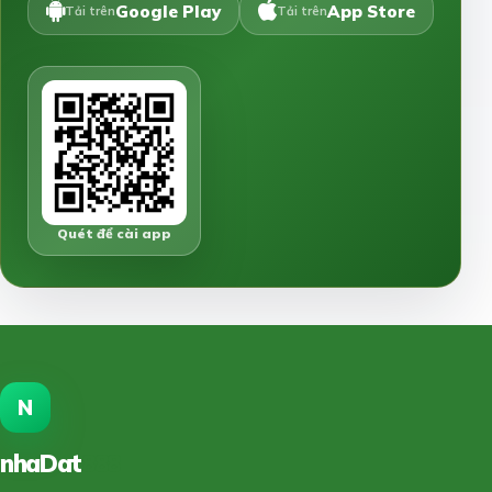
Google Play
App Store
Tải trên
Tải trên
Quét để cài app
N
nhaDat
888