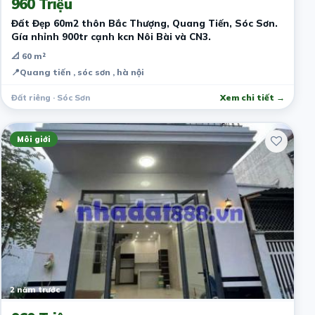
960 Triệu
Đất Đẹp 60m2 thôn Bắc Thượng, Quang Tiến, Sóc Sơn.
Gía nhỉnh 900tr cạnh kcn Nôi Bài và CN3.
📐 60 m²
📍
Quang tiến , sóc sơn , hà nội
Đất riêng · Sóc Sơn
Xem chi tiết →
Môi giới
2 năm trước