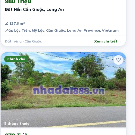
980 Triệu
Đất Nền Cần Giuộc, Long An
📐 127.6 m²
📍
ấp Lộc Tiền, Mỹ Lộc, Cần Giuộc, Long An Province, Vietnam
Đất riêng · Cần Giuộc
Xem chi tiết →
Chính chủ
5 tháng trước