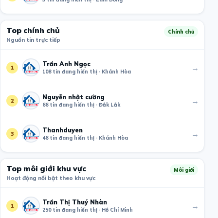
Top chính chủ
Chính chủ
Nguồn tin trực tiếp
Trần Anh Ngọc
→
1
108 tin đang hiển thị · Khánh Hòa
Nguyễn nhật cường
→
2
66 tin đang hiển thị · Đắk Lắk
Thanhduyen
→
3
46 tin đang hiển thị · Khánh Hòa
Top môi giới khu vực
Môi giới
Hoạt động nổi bật theo khu vực
Trần Thị Thuý Nhàn
→
1
250 tin đang hiển thị · Hồ Chí Minh