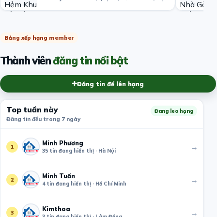
Bảng xếp hạng member
Thành viên
đăng tin nổi bật
Đăng tin để lên hạng
Top tuần này
Đang leo hạng
Đăng tin đều trong 7 ngày
Minh Phương
→
1
35 tin đang hiển thị · Hà Nội
Minh Tuấn
→
2
4 tin đang hiển thị · Hồ Chí Minh
Kimthoa
→
3
3 tin đang hiển thị · Lâm Đồng