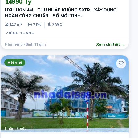
14990 Tỷ
HXH HƠN 4M - THU NHẬP KHỦNG 50TR - XÂY DỰNG
HOÀN CÔNG CHUẨN - SỔ MỚI TINH.
📐 117 m²
🚿 7 WC
🛏 7 PN
📍
BÌNH THẠNH
Nhà riêng · Bình Thạnh
Xem chi tiết →
Môi giới
1 năm trước