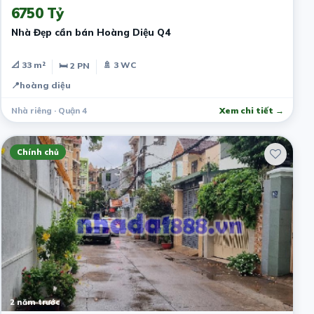
6750 Tỷ
Nhà Đẹp cần bán Hoàng Diệu Q4
📐 33 m²
🚿 3 WC
🛏 2 PN
📍
hoàng diệu
Nhà riêng · Quận 4
Xem chi tiết →
Chính chủ
2 năm trước