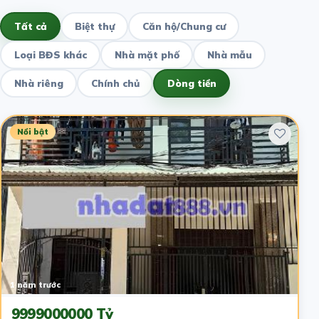
Tất cả
Biệt thự
Căn hộ/Chung cư
Loại BĐS khác
Nhà mặt phố
Nhà mẫu
Nhà riêng
Chính chủ
Dòng tiền
Nổi bật
1 năm trước
9999000000 Tỷ