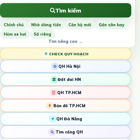
Tìm kiếm
Chính chủ
Nhà dòng tiền
Căn hộ mới
Gần sân bay
Hẻm xe hơi
Sổ riêng
Tìm nâng cao →
CHECK QUY HOẠCH
QH Hà Nội
Đất đai HN
QH TP.HCM
Bản đồ TP.HCM
QH Đà Nẵng
Tìm cổng QH