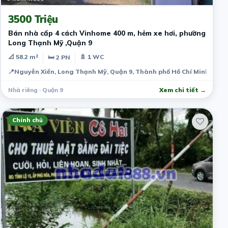
3500 Triệu
Bán nhà cấp 4 cách Vinhome 400 m, hẻm xe hơi, phường
Long Thạnh Mỹ ,Quận 9
📐 58.2 m²
🚿 1 WC
🛏 2 PN
📍
Nguyễn Xiển, Long Thạnh Mỹ, Quận 9, Thành phố Hồ Chí Minh, Việ
Nhà riêng · Quận 9
Xem chi tiết →
Chính chủ