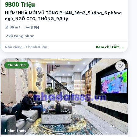
9300 Triệu
HIẾM! NHÀ MỚI VŨ TÔNG PHAN_36m2_5 tầng_6 phòng
ngủ_NGÕ OTO, THÔNG_9,3 tỷ
📐 36 m²
🛏 6 PN
📍
vũ tông phan
Nhà riêng · Thanh Xuân
Xem chi tiết →
Chính chủ
1 năm trước