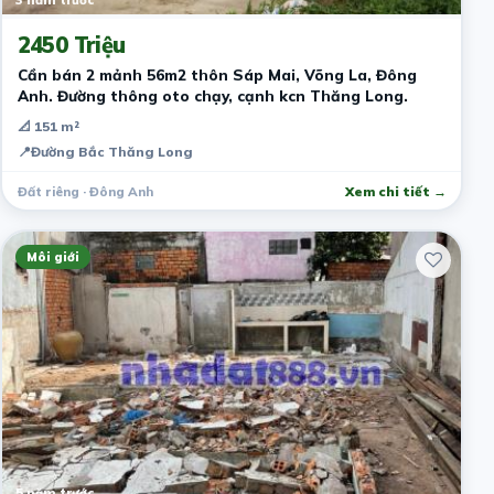
2450 Triệu
Cần bán 2 mảnh 56m2 thôn Sáp Mai, Võng La, Đông
Anh. Đường thông oto chạy, cạnh kcn Thăng Long.
📐 151 m²
📍
Đường Bắc Thăng Long
Đất riêng · Đông Anh
Xem chi tiết →
Môi giới
5 năm trước