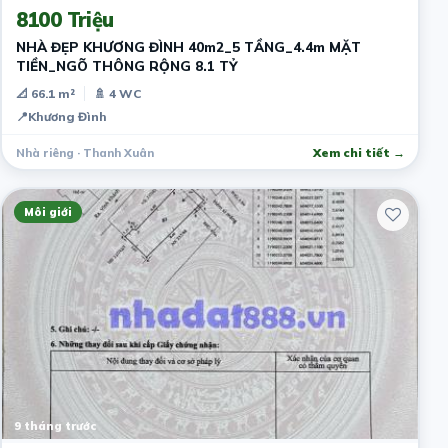
8100 Triệu
NHÀ ĐẸP KHƯƠNG ĐÌNH 40m2_5 TẦNG_4.4m MẶT
TIỀN_NGÕ THÔNG RỘNG 8.1 TỶ
📐 66.1 m²
🚿 4 WC
📍
Khương Đình
Nhà riêng · Thanh Xuân
Xem chi tiết →
Môi giới
9 tháng trước