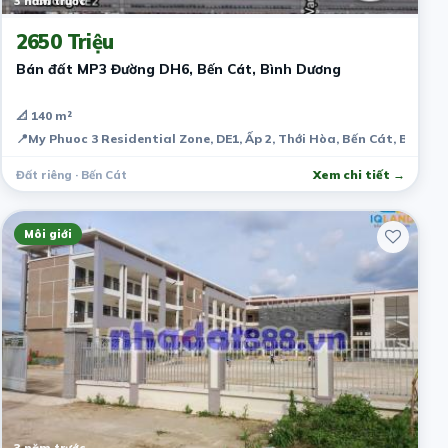
3 năm trước
2650 Triệu
Bán đất MP3 Đường DH6, Bến Cát, Bình Dương
📐 140 m²
📍
My Phuoc 3 Residential Zone, DE1, Ấp 2, Thới Hòa, Bến Cát, Bình D
Đất riêng · Bến Cát
Xem chi tiết →
Môi giới
3 năm trước