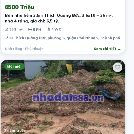
6500 Triệu
Bán nhà hẻm 3,5m Thích Quảng Đức, 3,6x10 = 36 m².
nhà 4 tầng, giá chỉ: 6,5 tỷ.
📐 35.2 m²
🚿 4 WC
🛏 5 PN
📍
89 Thích Quảng Đức, phường 5, quận Phú Nhuận, Thành phố Hồ Chí
Nhà riêng · Phú Nhuận
Xem chi tiết →
Môi giới
3 năm trước