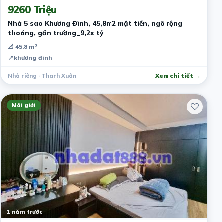
9260 Triệu
Nhà 5 sao Khương Đình, 45,8m2 mặt tiền, ngõ rộng
thoáng, gần trường_9,2x tỷ
📐 45.8 m²
📍
khương đình
Nhà riêng · Thanh Xuân
Xem chi tiết →
Môi giới
1 năm trước