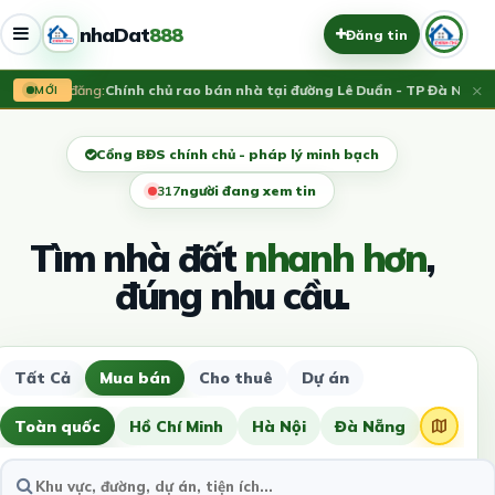
nhaDat
888
Đăng tin
×
Vừa đăng:
Chính chủ rao bán nhà tại đường Lê Duẩn - TP Đà Nẵng; D
MỚI
Cổng BĐS chính chủ - pháp lý minh bạch
316
người đang xem tin
Tìm nhà đất
nhanh hơn
,
đúng nhu cầu.
Tất Cả
Mua bán
Cho thuê
Dự án
Toàn quốc
Hồ Chí Minh
Hà Nội
Đà Nẵng