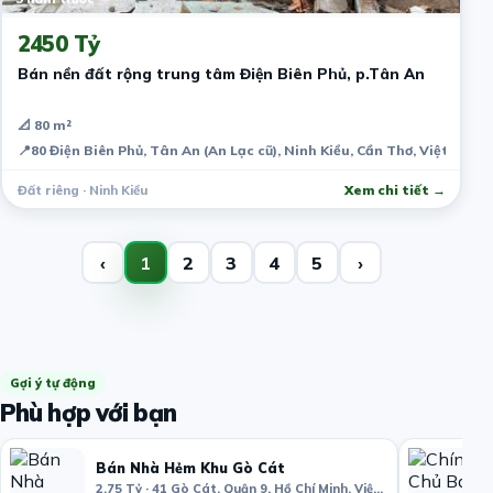
2450 Tỷ
Bán nền đất rộng trung tâm Điện Biên Phủ, p.Tân An
📐 80 m²
📍
80 Điện Biên Phủ, Tân An (An Lạc cũ), Ninh Kiều, Cần Thơ, Việt Nam
Đất riêng · Ninh Kiều
Xem chi tiết →
‹
1
2
3
4
5
›
Gợi ý tự động
Phù hợp với bạn
Bán Nhà Hẻm Khu Gò Cát
2.75 Tỷ · 41 Gò Cát, Quận 9, Hồ Chí Minh, Việt Nam