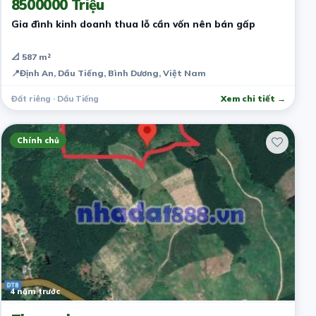
8500000 Triệu
Gia đình kinh doanh thua lỗ cần vốn nên bán gấp
📐 587 m²
📍
Định An, Dầu Tiếng, Bình Dương, Việt Nam
Đất riêng · Dầu Tiếng
Xem chi tiết →
Chính chủ
4 năm trước