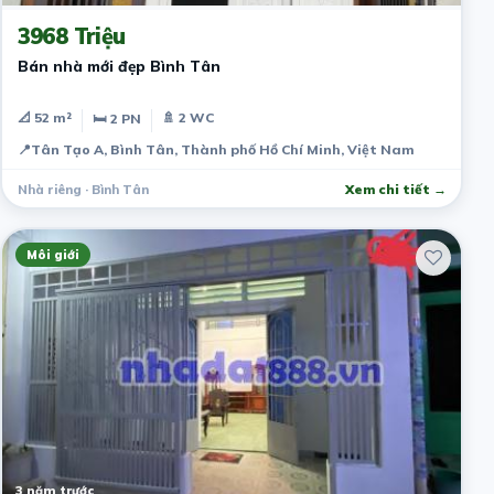
3968 Triệu
Bán nhà mới đẹp Bình Tân
📐 52 m²
🚿 2 WC
🛏 2 PN
📍
Tân Tạo A, Bình Tân, Thành phố Hồ Chí Minh, Việt Nam
Nhà riêng · Bình Tân
Xem chi tiết →
Môi giới
3 năm trước