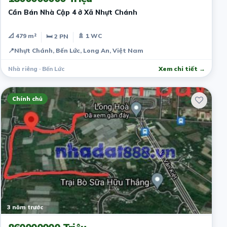
Cần Bán Nhà Cập 4 ở Xã Nhựt Chánh
📐 479 m²
🚿 1 WC
🛏 2 PN
📍
Nhựt Chánh, Bến Lức, Long An, Việt Nam
Nhà riêng · Bến Lức
Xem chi tiết →
Chính chủ
3 năm trước