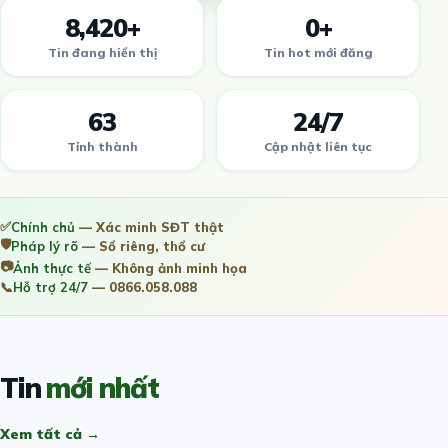
8,420+
0+
Tin đang hiển thị
Tin hot mới đăng
63
24/7
Tỉnh thành
Cập nhật liên tục
✅
Chính chủ
— Xác minh SĐT thật
🛡️
Pháp lý rõ
— Sổ riêng, thổ cư
📷
Ảnh thực tế
— Không ảnh minh họa
📞
Hỗ trợ 24/7
— 0866.058.088
Tin
mới nhất
Xem tất cả →