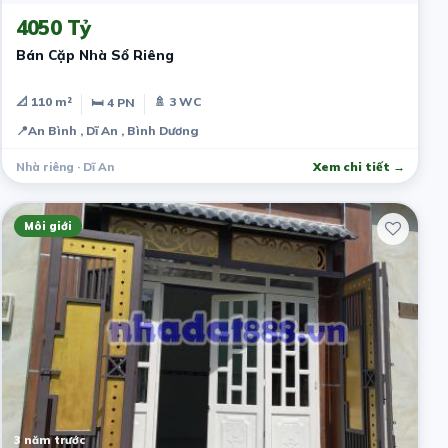
4050 Tỷ
Bán Cặp Nhà Sổ Riêng
📐 110 m²
🚿 3 WC
🛏 4 PN
📍
An Bình , Dĩ An , Bình Dương
Nhà riêng · Dĩ An
Xem chi tiết →
Môi giới
3 năm trước