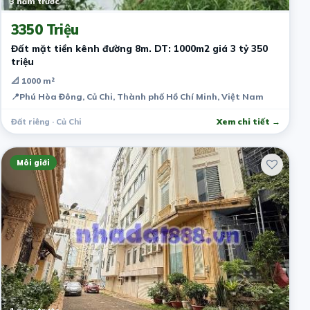
3 năm trước
3350 Triệu
Đất mặt tiền kênh đường 8m. DT: 1000m2 giá 3 tỷ 350
triệu
📐 1000 m²
📍
Phú Hòa Đông, Củ Chi, Thành phố Hồ Chí Minh, Việt Nam
Đất riêng · Củ Chi
Xem chi tiết →
Môi giới