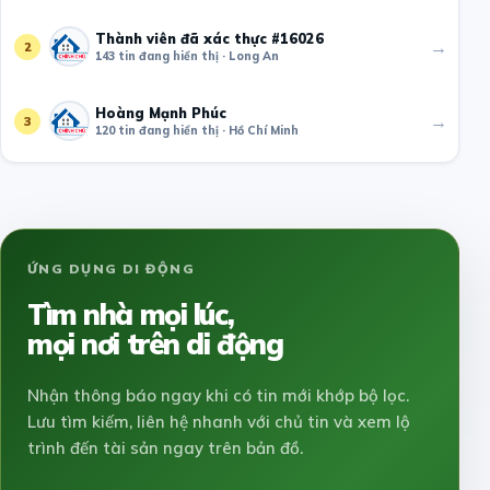
Thành viên đã xác thực #16026
→
2
143 tin đang hiển thị · Long An
Hoàng Mạnh Phúc
→
3
120 tin đang hiển thị · Hồ Chí Minh
ỨNG DỤNG DI ĐỘNG
Tìm nhà mọi lúc,
mọi nơi trên di động
Nhận thông báo ngay khi có tin mới khớp bộ lọc.
Lưu tìm kiếm, liên hệ nhanh với chủ tin và xem lộ
trình đến tài sản ngay trên bản đồ.