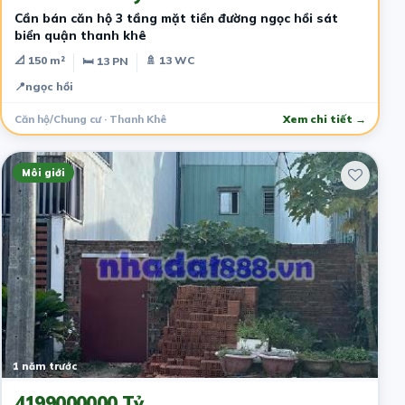
Cần bán căn hộ 3 tầng mặt tiền đường ngọc hồi sát
biển quận thanh khê
📐 150 m²
🚿 13 WC
🛏 13 PN
📍
ngọc hồi
Căn hộ/Chung cư · Thanh Khê
Xem chi tiết →
Môi giới
1 năm trước
4199000000 Tỷ