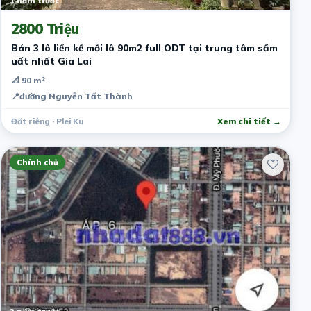
1 năm trước
2800 Triệu
Bán 3 lô liền kề mỗi lô 90m2 full ODT tại trung tâm sầm
uất nhất Gia Lai
📐 90 m²
📍
đường Nguyễn Tất Thành
Đất riêng · Plei Ku
Xem chi tiết →
Chính chủ