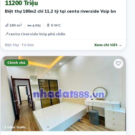
11200 Triệu
Biệt thự 180m2 chỉ 11,2 tỷ tại centa riverside Vsip bn
📐 180 m²
🚿 5 WC
🛏 4 PN
📍
centa riverside Vsip phù chẩn
Biệt thự · Từ Sơn
Xem chi tiết →
Chính chủ
1 năm trước