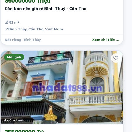
860000000 Triệu
Cần bán nền giá rẻ Bình Thuỷ - Cần Thơ
📐 81 m²
📍
Bình Thủy, Cần Thơ, Việt Nam
Đất riêng · Bình Thủy
Xem chi tiết →
Môi giới
4 năm trước