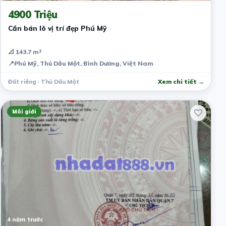
4900 Triệu
Cần bán lô vị trí đẹp Phú Mỹ
📐 143.7 m²
📍
Phú Mỹ, Thủ Dầu Một, Bình Dương, Việt Nam
Đất riêng · Thủ Dầu Một
Xem chi tiết →
Môi giới
4 năm trước