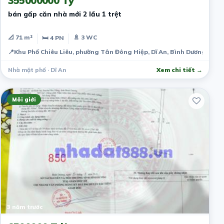
355000000 Tỷ
bán gấp căn nhà mới 2 lầu 1 trệt
📐 71 m²
🚿 3 WC
🛏 4 PN
📍
Khu Phố Chiêu Liêu, phường Tân Đông Hiệp, Dĩ An, Bình Dương, Việ
Nhà mặt phố · Dĩ An
Xem chi tiết →
Môi giới
3 năm trước