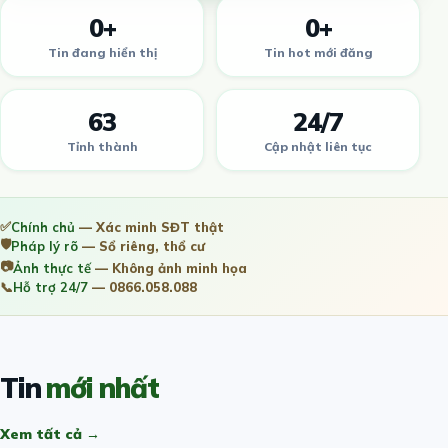
0+
0+
Tin đang hiển thị
Tin hot mới đăng
63
24/7
Tỉnh thành
Cập nhật liên tục
✅
Chính chủ
— Xác minh SĐT thật
🛡️
Pháp lý rõ
— Sổ riêng, thổ cư
📷
Ảnh thực tế
— Không ảnh minh họa
📞
Hỗ trợ 24/7
— 0866.058.088
Tin
mới nhất
Xem tất cả →