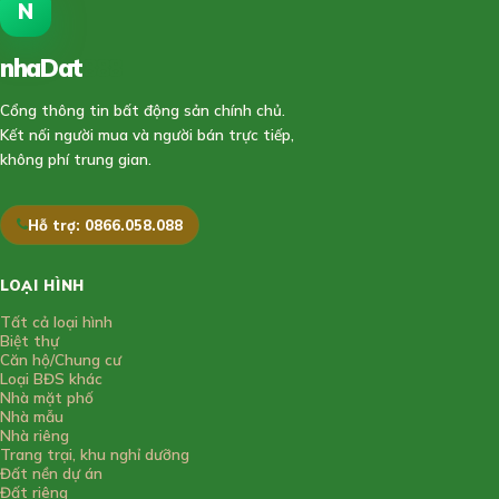
N
nhaDat
888
Cổng thông tin bất động sản chính chủ.
Kết nối người mua và người bán trực tiếp,
không phí trung gian.
Hỗ trợ: 0866.058.088
LOẠI HÌNH
Tất cả loại hình
Biệt thự
Căn hộ/Chung cư
Loại BĐS khác
Nhà mặt phố
Nhà mẫu
Nhà riêng
Trang trại, khu nghỉ dưỡng
Đất nền dự án
Đất riêng