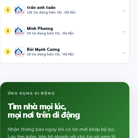
trần anh tuấn
→
1
101 tin đang hiển thị · Hà Nội
Minh Phương
→
2
39 tin đang hiển thị · Hà Nội
Bùi Mạnh Cương
→
3
26 tin đang hiển thị · Hà Nội
ỨNG DỤNG DI ĐỘNG
Tìm nhà mọi lúc,
mọi nơi trên di động
Nhận thông báo ngay khi có tin mới khớp bộ lọc.
Lưu tìm kiếm, liên hệ nhanh với chủ tin và xem lộ