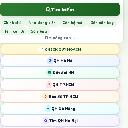
Tìm kiếm
Chính chủ
Nhà dòng tiền
Căn hộ mới
Gần sân bay
Hẻm xe hơi
Sổ riêng
Tìm nâng cao →
CHECK QUY HOẠCH
QH Hà Nội
Đất đai HN
QH TP.HCM
Bản đồ TP.HCM
QH Đà Nẵng
Tìm QH Hà Nội