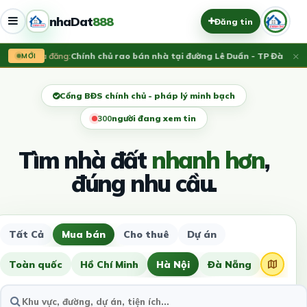
nhaDat
888
Đăng tin
×
Vừa đăng:
Chính chủ rao bán nhà tại đường Lê Duẩn - TP Đà Nẵng
MỚI
Cổng BĐS chính chủ - pháp lý minh bạch
304
người đang xem tin
Tìm nhà đất
nhanh hơn
,
đúng nhu cầu.
Tất Cả
Mua bán
Cho thuê
Dự án
Toàn quốc
Hồ Chí Minh
Hà Nội
Đà Nẵng