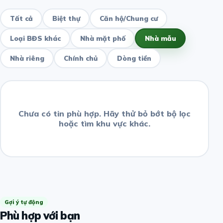
Tất cả
Biệt thự
Căn hộ/Chung cư
Loại BĐS khác
Nhà mặt phố
Nhà mẫu
Nhà riêng
Chính chủ
Dòng tiền
Chưa có tin phù hợp. Hãy thử bỏ bớt bộ lọc
hoặc tìm khu vực khác.
Gợi ý tự động
Phù hợp với bạn