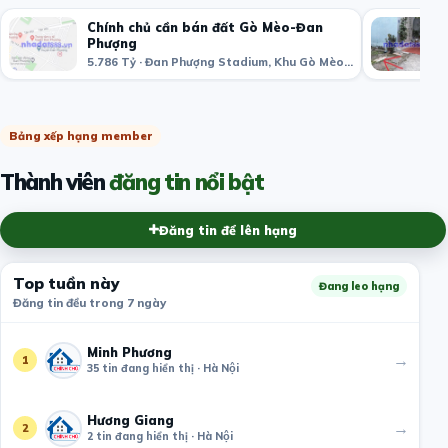
Chính chủ cần bán đất Gò Mèo-Đan
Phượng
5.786 Tỷ · Đan Phượng Stadium, Khu Gò Mèo, thị trấn Phùng, Đan Phượng, Hà Nội, Việt Nam
Bảng xếp hạng member
Thành viên
đăng tin nổi bật
Đăng tin để lên hạng
Top tuần này
Đang leo hạng
Đăng tin đều trong 7 ngày
Minh Phương
→
1
35 tin đang hiển thị · Hà Nội
Hương Giang
→
2
2 tin đang hiển thị · Hà Nội