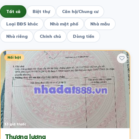
Tất cả
Biệt thự
Căn hộ/Chung cư
Loại BĐS khác
Nhà mặt phố
Nhà mẫu
Nhà riêng
Chính chủ
Dòng tiền
Nổi bật
13 giờ trước
Thương lượng