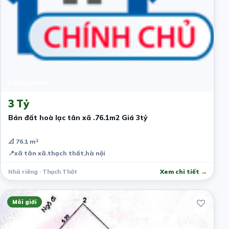
6 tháng trước
3 Tỷ
Bán đất hoà lạc tân xã .76.1m2 Giá 3tỷ
📐 76.1 m²
📍
xã tân xã.thạch thất,hà nội
Nhà riêng · Thạch Thất
Xem chi tiết →
Môi giới