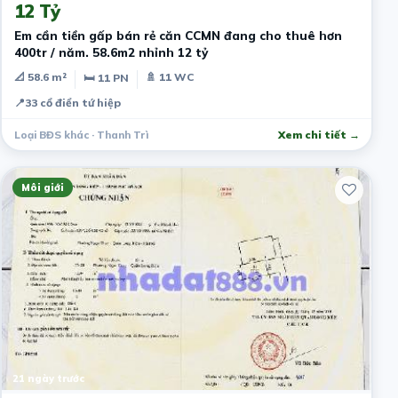
12 Tỷ
Em cần tiền gấp bán rẻ căn CCMN đang cho thuê hơn
400tr / năm. 58.6m2 nhỉnh 12 tỷ
📐 58.6 m²
🚿 11 WC
🛏 11 PN
📍
33 cổ điển tứ hiệp
Loại BĐS khác · Thanh Trì
Xem chi tiết →
Môi giới
21 ngày trước