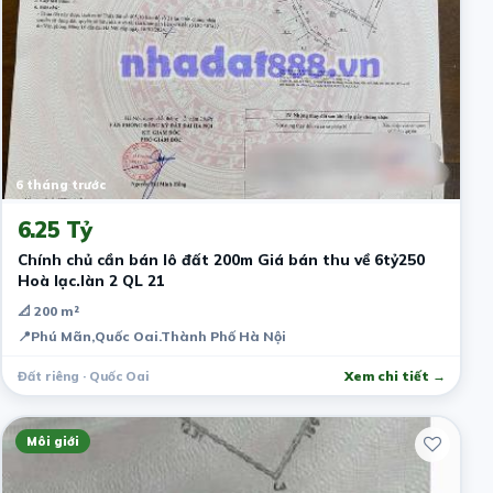
6 tháng trước
6.25 Tỷ
Chính chủ cần bán lô đất 200m Giá bán thu về 6tỷ250
Hoà lạc.làn 2 QL 21
📐 200 m²
📍
Phú Mãn,Quốc Oai.Thành Phố Hà Nội
Đất riêng · Quốc Oai
Xem chi tiết →
Môi giới