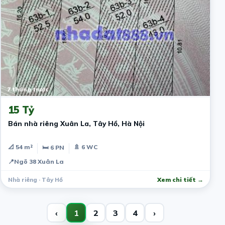
7 tháng trước
15 Tỷ
Bán nhà riêng Xuân La, Tây Hồ, Hà Nội
📐 54 m²
🚿 6 WC
🛏 6 PN
📍
Ngõ 38 Xuân La
Nhà riêng · Tây Hồ
Xem chi tiết →
‹
1
2
3
4
›