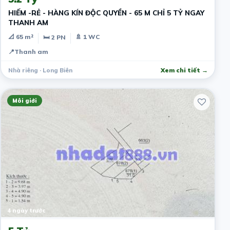
HIẾM -RẺ - HÀNG KÍN ĐỘC QUYỀN - 65 M CHỈ 5 TỶ NGAY
THANH AM
📐 65 m²
🚿 1 WC
🛏 2 PN
📍
Thanh am
Nhà riêng · Long Biên
Xem chi tiết →
Môi giới
4 ngày trước