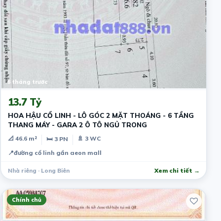
6 tháng trước
13.7 Tỷ
HOA HẬU CỔ LINH - LÔ GÓC 2 MẶT THOÁNG - 6 TẦNG
THANG MÁY - GARA 2 Ô TÔ NGỦ TRONG
📐 46.6 m²
🚿 3 WC
🛏 3 PN
📍
đường cổ linh gần aeon mall
Nhà riêng · Long Biên
Xem chi tiết →
Chính chủ