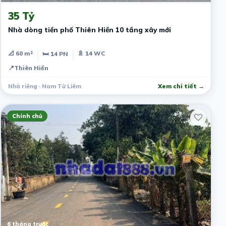
35 Tỷ
Nhà dòng tiền phố Thiên Hiền 10 tầng xây mới
📐 60 m²
🚿 14 WC
🛏 14 PN
📍
Thiên Hiền
Nhà riêng · Nam Từ Liêm
Xem chi tiết →
Chính chủ
6 tháng trước