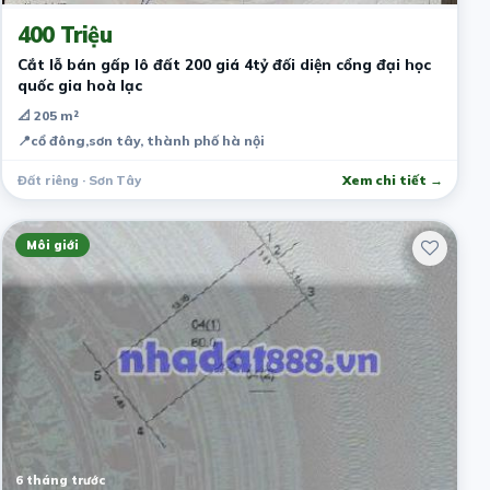
400 Triệu
Cắt lỗ bán gấp lô đất 200 giá 4tỷ đối diện cổng đại học
quốc gia hoà lạc
📐 205 m²
📍
cổ đông,sơn tây, thành phố hà nội
Đất riêng · Sơn Tây
Xem chi tiết →
Môi giới
6 tháng trước