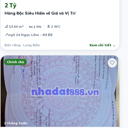
2 Tỷ
Hàng Độc Siêu Hiếm về Giá và Vị Trí
📐 13.44 m²
🚿 2 WC
🛏 2 PN
📍
ngõ 24 Ngọc Lâm - Bồ Đề
Đất riêng · Long Biên
Xem chi tiết →
Chính chủ
2 tháng trước