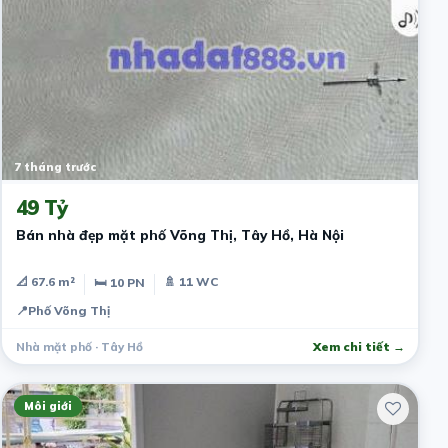
7 tháng trước
49 Tỷ
Bán nhà đẹp mặt phố Võng Thị, Tây Hồ, Hà Nội
📐 67.6 m²
🚿 11 WC
🛏 10 PN
📍
Phố Võng Thị
Nhà mặt phố · Tây Hồ
Xem chi tiết →
Môi giới