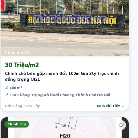
6 tháng trước
30 Triệu/m2
Chính chủ bán gấp mảnh đất 100m Giá 3tỷ trục chính
đồng trạng Ql21
📐 100 m²
📍
Thôn Đồng Trạng,Xã Đoài Phương,Thành Phố Hà Nội
Đất riêng · Sơn Tây
Xem chi tiết →
Chính chủ