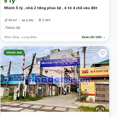
5 Tỷ
Nhỉnh 5 tỷ , nhà 2 tầng phúc lợi , ô tô 4 chỗ vào đất
📐 33 m²
🚿 2 WC
🛏 2 PN
📍
phúc lợi
Nhà riêng · Long Biên
Xem chi tiết →
Chính chủ
7 ngày trước