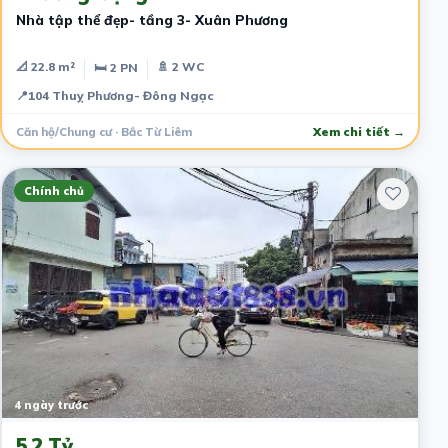
Nhà tập thể đẹp- tầng 3- Xuân Phương
📐 22.8 m²
🚿 2 WC
🛏 2 PN
📍
104 Thuỵ Phương- Đông Ngạc
Căn hộ/Chung cư · Bắc Từ Liêm
Xem chi tiết →
Chính chủ
4 ngày trước
5.2 Tỷ