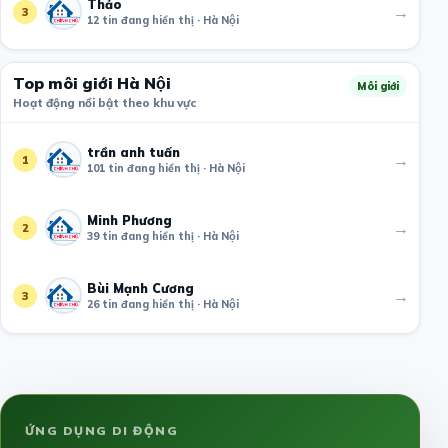
Thảo
→
3
12 tin đang hiển thị · Hà Nội
Top môi giới Hà Nội
Môi giới
Hoạt động nổi bật theo khu vực
trần anh tuấn
→
1
101 tin đang hiển thị · Hà Nội
Minh Phương
→
2
39 tin đang hiển thị · Hà Nội
Bùi Mạnh Cương
→
3
26 tin đang hiển thị · Hà Nội
ỨNG DỤNG DI ĐỘNG