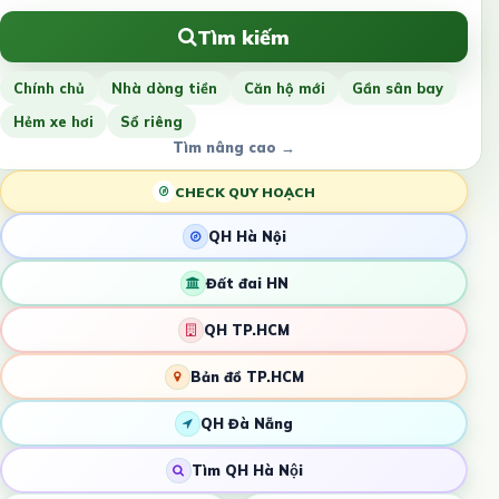
Tìm kiếm
Chính chủ
Nhà dòng tiền
Căn hộ mới
Gần sân bay
Hẻm xe hơi
Sổ riêng
Tìm nâng cao →
CHECK QUY HOẠCH
QH Hà Nội
Đất đai HN
QH TP.HCM
Bản đồ TP.HCM
QH Đà Nẵng
Tìm QH Hà Nội