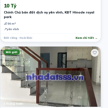
10 Tỷ
Chính Chủ bán đất dịch vụ yên vĩnh, KĐT Hinode royal
park
📐 56 m²
📍
yên vĩnh
Đất riêng · Hoài Đức
Xem chi tiết →
Môi giới
2 tháng trước