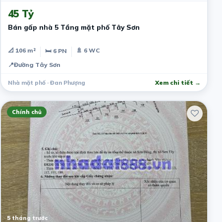
45 Tỷ
Bán gấp nhà 5 Tầng mặt phố Tây Sơn
📐 106 m²
🚿 6 WC
🛏 6 PN
📍
Đường Tây Sơn
Nhà mặt phố · Đan Phượng
Xem chi tiết →
Chính chủ
5 tháng trước