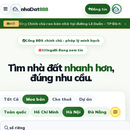
nhaDat
888
Đăng tin
×
Vừa đăng:
Chính chủ rao bán nhà tại đường Lê Duẩn - TP Đà Nẵng; D
MỚI
Cổng BĐS chính chủ - pháp lý minh bạch
312
người đang xem tin
Tìm nhà đất
nhanh hơn
,
đúng nhu cầu.
Tất Cả
Mua bán
Cho thuê
Dự án
Toàn quốc
Hồ Chí Minh
Hà Nội
Đà Nẵng