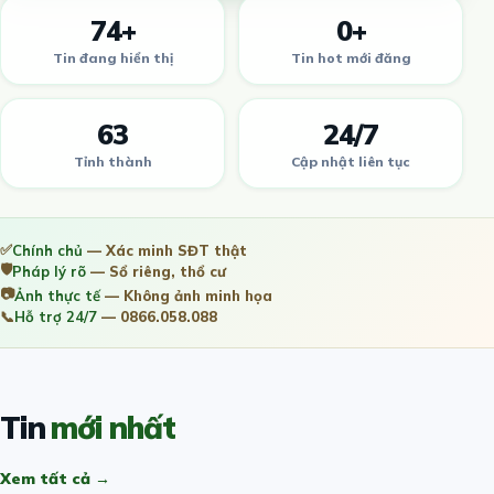
74+
0+
Tin đang hiển thị
Tin hot mới đăng
63
24/7
Tỉnh thành
Cập nhật liên tục
✅
Chính chủ
— Xác minh SĐT thật
🛡️
Pháp lý rõ
— Sổ riêng, thổ cư
📷
Ảnh thực tế
— Không ảnh minh họa
📞
Hỗ trợ 24/7
— 0866.058.088
Tin
mới nhất
Xem tất cả →