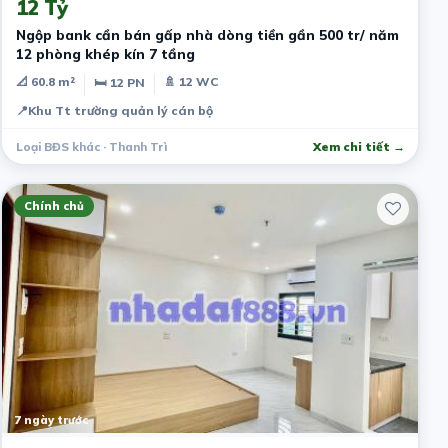
12 Tỷ
Ngộp bank cần bán gấp nhà dòng tiền gần 500 tr/ năm
12 phòng khép kín 7 tầng
📐 60.8 m²
🚿 12 WC
🛏 12 PN
📍
Khu Tt trường quản lý cán bộ
Loại BĐS khác · Thanh Trì
Xem chi tiết →
Chính chủ
7 ngày trước