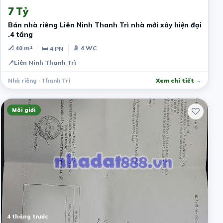
7 Tỷ
Bán nhà riêng Liên Ninh Thanh Trì nhà mới xây hiện đại
.4 tầng
📐 40 m²
🚿 4 WC
🛏 4 PN
📍
Liên Ninh Thanh Trì
Nhà riêng · Thanh Trì
Xem chi tiết →
Môi giới
4 tháng trước