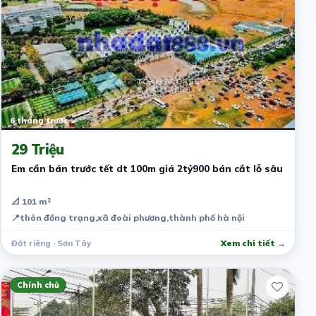
6 tháng trước
29 Triệu
Em cần bán trước tết dt 100m giá 2tỷ900 bán cắt lỗ sâu
📐 101 m²
📍
thôn đồng trạng,xã đoài phương,thành phố hà nội
Đất riêng · Sơn Tây
Xem chi tiết →
Chính chủ