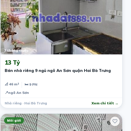
7 tháng trước
13 Tỷ
Bán nhà riêng 9 ngủ ngõ An Sơn quận Hai Bà Trưng
📐 46 m²
🛏 9 PN
📍
ngõ An Sơn
Nhà riêng · Hai Bà Trưng
Xem chi tiết →
Môi giới