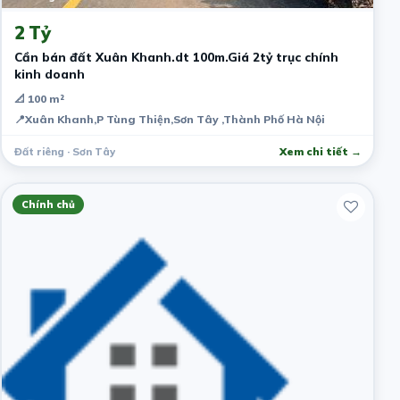
2 Tỷ
Cần bán đất Xuân Khanh.dt 100m.Giá 2tỷ trục chính
kinh doanh
📐 100 m²
📍
Xuân Khanh,P Tùng Thiện,Sơn Tây ,Thành Phố Hà Nội
Đất riêng · Sơn Tây
Xem chi tiết →
Chính chủ