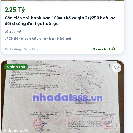
2.25 Tỷ
Cần tiền trả bank bán 100m thổ cư giá 2tỷ250 hoà lạc
đối d cổng đại học hoà lạc
📐 100 m²
📍
Cổ đông,sơn tây,thành phố hà nội
Đất riêng · Sơn Tây
Xem chi tiết →
Chính chủ
5 tháng trước