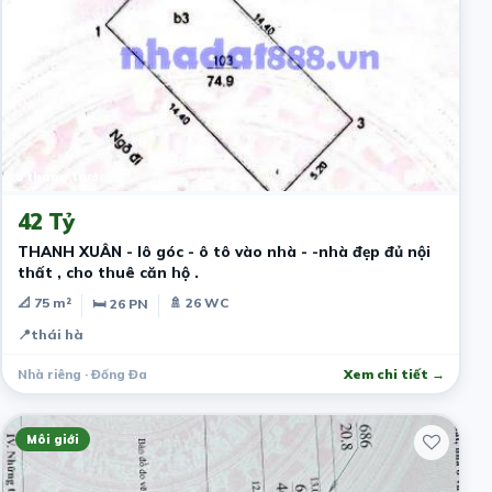
6 tháng trước
42 Tỷ
THANH XUÂN - lô góc - ô tô vào nhà - -nhà đẹp đủ nội
thất , cho thuê căn hộ .
📐 75 m²
🚿 26 WC
🛏 26 PN
📍
thái hà
Nhà riêng · Đống Đa
Xem chi tiết →
Môi giới