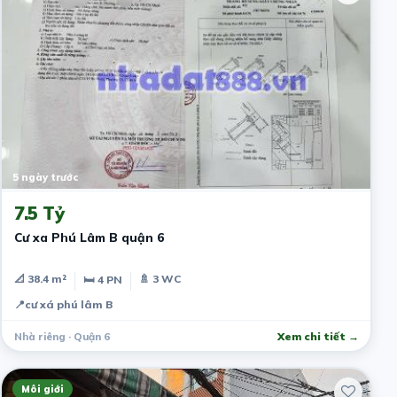
5 ngày trước
7.5 Tỷ
Cư xa Phú Lâm B quận 6
📐 38.4 m²
🚿 3 WC
🛏 4 PN
📍
cư xá phú lâm B
Nhà riêng · Quận 6
Xem chi tiết →
Môi giới