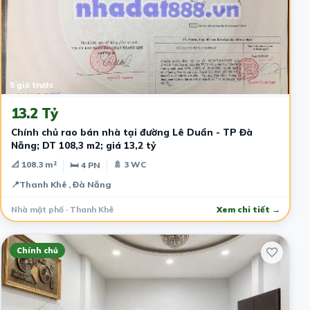
5 giờ trước
13.2 Tỷ
Chính chủ rao bán nhà tại đường Lê Duẩn - TP Đà
Nẵng; DT 108,3 m2; giá 13,2 tỷ
📐 108.3 m²
🚿 3 WC
🛏 4 PN
📍
Thanh Khê , Đà Nẵng
Nhà mặt phố · Thanh Khê
Xem chi tiết →
Chính chủ