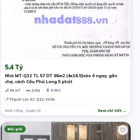
3 ngày trước
5.4 Tỷ
Nhà MT-Q12 TL 57 DT 66m2 (4x16.5)vào ở ngay, gần
chợ, cách Cầu Phú Long 5 phút
📐 66 m²
🚿 4 WC
🛏 3 PN
📍
Thạnh Lộc 57, Q12, HCM
Nhà riêng · Quận 12
Xem chi tiết →
Môi giới