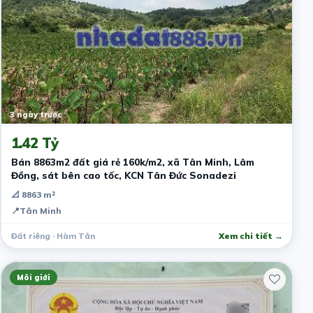
3 ngày trước
1.42 Tỷ
Bán 8863m2 đất giá rẻ 160k/m2, xã Tân Minh, Lâm
Đồng, sát bên cao tốc, KCN Tân Đức Sonadezi
📐 8863 m²
📍
Tân Minh
Đất riêng · Hàm Tân
Xem chi tiết →
Môi giới