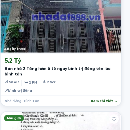
3 ngày trước
5.2 Tỷ
Bán nhà 2 Tầng hẻm ô tô ngay bình trị đông tên lửa
bình tân
📐 50 m²
🚿 2 WC
🛏 2 PN
📍
bình trị đông
Nhà riêng · Bình Tân
Xem chi tiết →
Môi giới