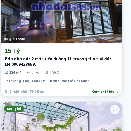
16 giờ trước
15 Tỷ
Bán nhà góc 2 mặt tiền đường 11 trường thọ thủ đức,
LH 0909428959.
📐 326 m²
🚿 4 WC
🛏 6 PN
📍
Trường Thọ, Thủ Đức, Thành Phố Hồ Chí Minh
Nhà mặt phố · Thủ Đức
Xem chi tiết →
Môi giới