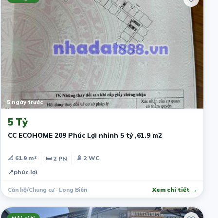
5 ngày trước
5 Tỷ
CC ECOHOME 209 Phúc Lợi nhỉnh 5 tỷ ,61.9 m2
📐 61.9 m²
🚿 2 WC
🛏 2 PN
📍
phúc lợi
Căn hộ/Chung cư · Long Biên
Xem chi tiết →