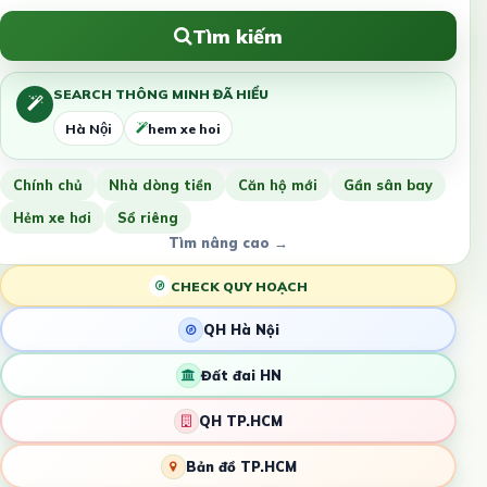
Tìm kiếm
SEARCH THÔNG MINH ĐÃ HIỂU
Hà Nội
hem xe hoi
Chính chủ
Nhà dòng tiền
Căn hộ mới
Gần sân bay
Hẻm xe hơi
Sổ riêng
Tìm nâng cao →
CHECK QUY HOẠCH
QH Hà Nội
Đất đai HN
QH TP.HCM
Bản đồ TP.HCM