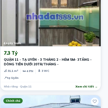
4 ngày trước
7.3 Tỷ
QUẬN 11 - TẠ UYÊN - 3 THÁNG 2 - HẺM 5M- 3TẦNG -
DÒNG TIỀN DƯỚI 20TR/THÁNG -
📐 31.1 m²
🚿 3 WC
🛏 4 PN
📍
tạ Uyên
Nhà riêng · Quận 11
Xem chi tiết →
Chính chủ