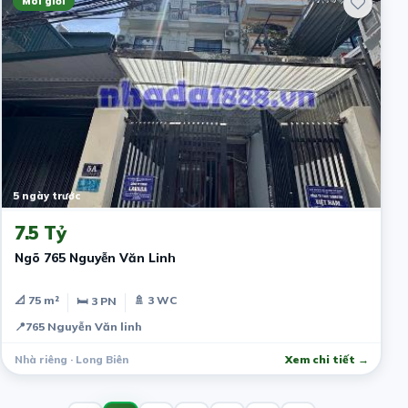
Môi giới
5 ngày trước
7.5 Tỷ
Ngõ 765 Nguyễn Văn Linh
📐 75 m²
🚿 3 WC
🛏 3 PN
📍
765 Nguyễn Văn linh
Nhà riêng · Long Biên
Xem chi tiết →