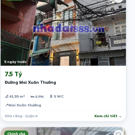
5 ngày trước
7.5 Tỷ
Đường Mai Xuân Thưởng
📐 41.55 m²
🚿 5 WC
🛏 6 PN
📍
Mai Xuân thưởng
Nhà riêng · Quận 6
Xem chi tiết →
Chính chủ