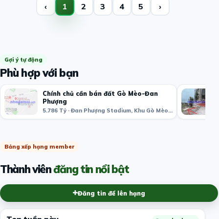
‹
1
2
3
4
5
›
Gợi ý tự động
Phù hợp với bạn
Chính chủ cần bán đất Gò Mèo-Đan
Phượng
5.786 Tỷ · Đan Phượng Stadium, Khu Gò Mèo, thị trấn Phùng, Đan Phượng, Hà Nội, Việt Nam
Bảng xếp hạng member
Thành viên
đăng tin nổi bật
Đăng tin để lên hạng
Top tuần này