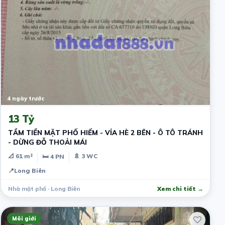
4 ngày trước
13 Tỷ
TẦM TIỀN MẶT PHỐ HIẾM - VỈA HÈ 2 BÊN - Ô TÔ TRÁNH
- DỪNG ĐỖ THOẢI MÁI
📐 61 m²
🚿 3 WC
🛏 4 PN
📍
Long Biên
Nhà mặt phố · Long Biên
Xem chi tiết →
Môi giới