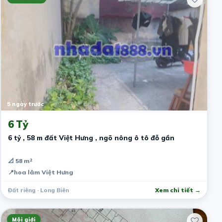
5 ngày trước
6 Tỷ
6 tỷ , 58 m đất Việt Hưng , ngõ nông ô tô đỗ gần
📐 58 m²
📍
hoa lâm Việt Hưng
Đất riêng · Long Biên
Xem chi tiết →
Môi giới