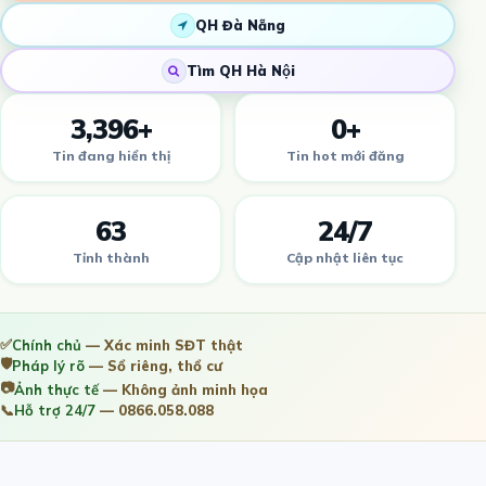
QH Đà Nẵng
Tìm QH Hà Nội
3,396+
0+
Tin đang hiển thị
Tin hot mới đăng
63
24/7
Tỉnh thành
Cập nhật liên tục
✅
Chính chủ
— Xác minh SĐT thật
🛡️
Pháp lý rõ
— Sổ riêng, thổ cư
📷
Ảnh thực tế
— Không ảnh minh họa
📞
Hỗ trợ 24/7
— 0866.058.088