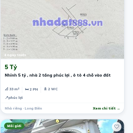
4 ngày trước
5 Tỷ
Nhỉnh 5 tỷ , nhà 2 tầng phúc lợi , ô tô 4 chỗ vào đất
📐 33 m²
🚿 2 WC
🛏 2 PN
📍
phúc lợi
Nhà riêng · Long Biên
Xem chi tiết →
Môi giới