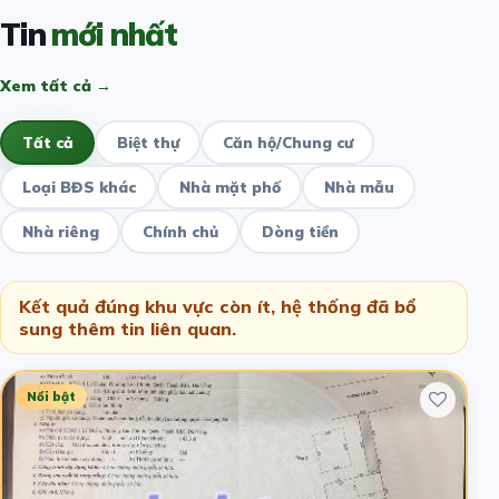
Tin
mới nhất
Xem tất cả →
Tất cả
Biệt thự
Căn hộ/Chung cư
Loại BĐS khác
Nhà mặt phố
Nhà mẫu
Nhà riêng
Chính chủ
Dòng tiền
Kết quả đúng khu vực còn ít, hệ thống đã bổ
sung thêm tin liên quan.
Nổi bật