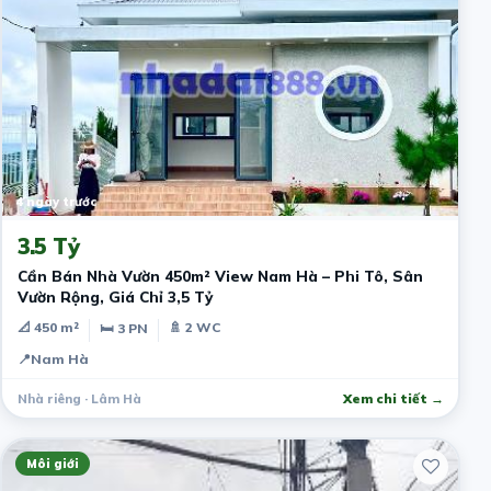
4 ngày trước
3.5 Tỷ
Cần Bán Nhà Vườn 450m² View Nam Hà – Phi Tô, Sân
Vườn Rộng, Giá Chỉ 3,5 Tỷ
📐 450 m²
🚿 2 WC
🛏 3 PN
📍
Nam Hà
Nhà riêng · Lâm Hà
Xem chi tiết →
Môi giới