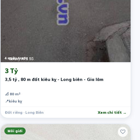
4 ngày trước
3 Tỷ
3,5 tỷ , 80 m đất kiêu kỵ - Long biên - Gia lâm
📐 80 m²
📍
kiêu kỵ
Đất riêng · Long Biên
Xem chi tiết →
Môi giới