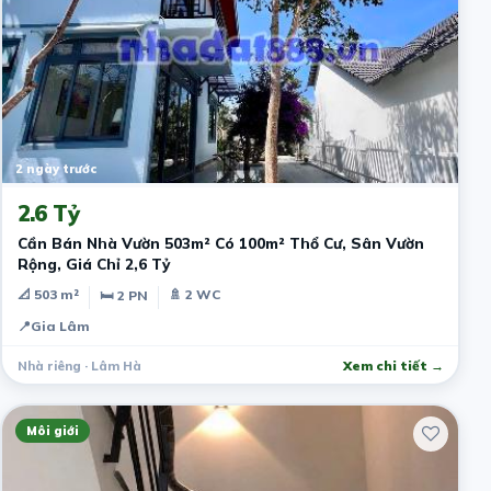
2 ngày trước
2.6 Tỷ
Cần Bán Nhà Vườn 503m² Có 100m² Thổ Cư, Sân Vườn
Rộng, Giá Chỉ 2,6 Tỷ
📐 503 m²
🚿 2 WC
🛏 2 PN
📍
Gia Lâm
Nhà riêng · Lâm Hà
Xem chi tiết →
Môi giới