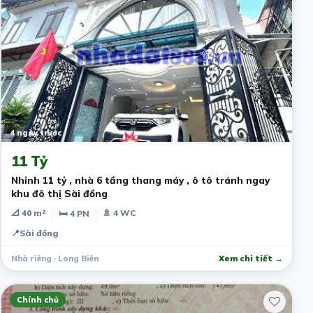
4 ngày trước
11 Tỷ
Nhỉnh 11 tỷ , nhà 6 tầng thang máy , ô tô tránh ngay
khu đô thị Sài đồng
📐 40 m²
🚿 4 WC
🛏 4 PN
📍
Sài đồng
Nhà riêng · Long Biên
Xem chi tiết →
Chính chủ