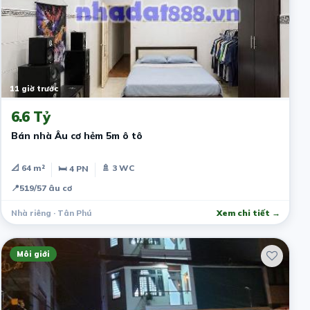
11 giờ trước
6.6 Tỷ
Bán nhà Âu cơ hẻm 5m ô tô
📐 64 m²
🚿 3 WC
🛏 4 PN
📍
519/57 âu cơ
Nhà riêng · Tân Phú
Xem chi tiết →
Môi giới