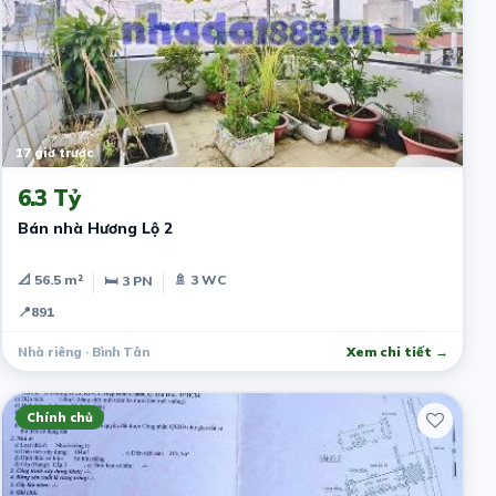
17 giờ trước
6.3 Tỷ
Bán nhà Hương Lộ 2
📐 56.5 m²
🚿 3 WC
🛏 3 PN
📍
891
Nhà riêng · Bình Tân
Xem chi tiết →
Chính chủ