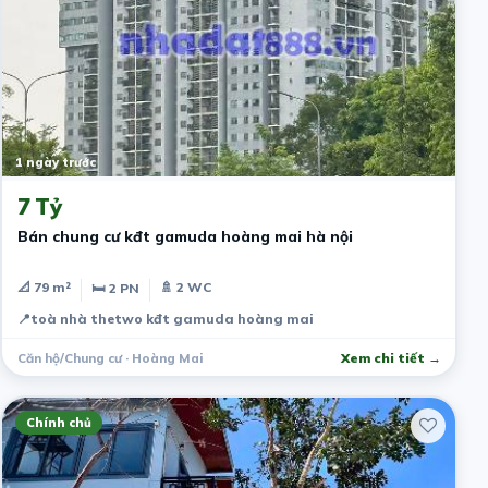
1 ngày trước
7 Tỷ
Bán chung cư kđt gamuda hoàng mai hà nội
📐 79 m²
🚿 2 WC
🛏 2 PN
📍
toà nhà thetwo kđt gamuda hoàng mai
Căn hộ/Chung cư · Hoàng Mai
Xem chi tiết →
Chính chủ