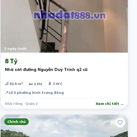
3 ngày trước
8 Tỷ
Nhà sát đường Nguyễn Duy Trinh q2 cũ
📐 56.5 m²
🚿 3 WC
🛏 3 PN
📍
số 5 phường bình trưng đông
Nhà riêng · Quận 2
Xem chi tiết →
Chính chủ