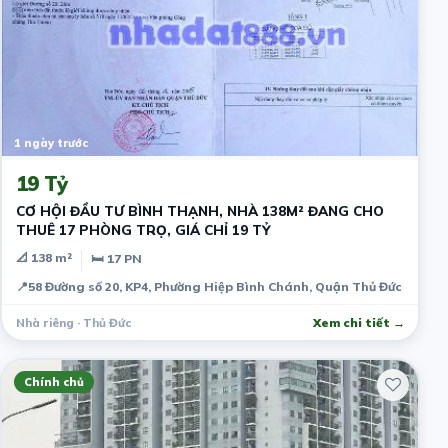
1 ngày trước
19 Tỷ
CƠ HỘI ĐẦU TƯ BÌNH THẠNH, NHÀ 138M² ĐANG CHO
THUÊ 17 PHÒNG TRỌ, GIÁ CHỈ 19 TỶ
📐 138 m²
🛏 17 PN
📍
58 Đường số 20, KP4, Phường Hiệp Bình Chánh, Quận Thủ Đức
Nhà riêng · Thủ Đức
Xem chi tiết →
Chính chủ