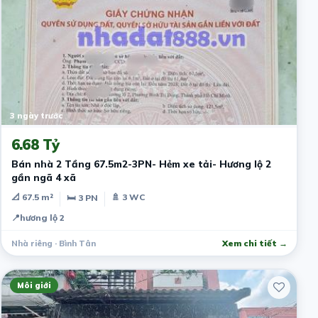
3 ngày trước
6.68 Tỷ
Bán nhà 2 Tầng 67.5m2-3PN- Hẻm xe tải- Hương lộ 2
gần ngã 4 xã
📐 67.5 m²
🚿 3 WC
🛏 3 PN
📍
hương lộ 2
Nhà riêng · Bình Tân
Xem chi tiết →
Môi giới