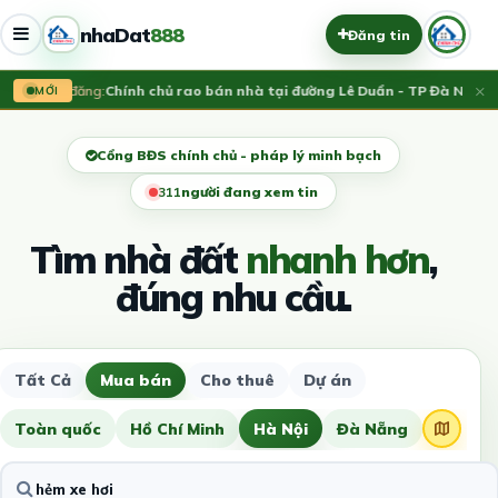
nhaDat
888
Đăng tin
×
Vừa đăng:
Chính chủ rao bán nhà tại đường Lê Duẩn - TP Đà Nẵng; D
MỚI
Cổng BĐS chính chủ - pháp lý minh bạch
313
người đang xem tin
Tìm nhà đất
nhanh hơn
,
đúng nhu cầu.
Tất Cả
Mua bán
Cho thuê
Dự án
Toàn quốc
Hồ Chí Minh
Hà Nội
Đà Nẵng