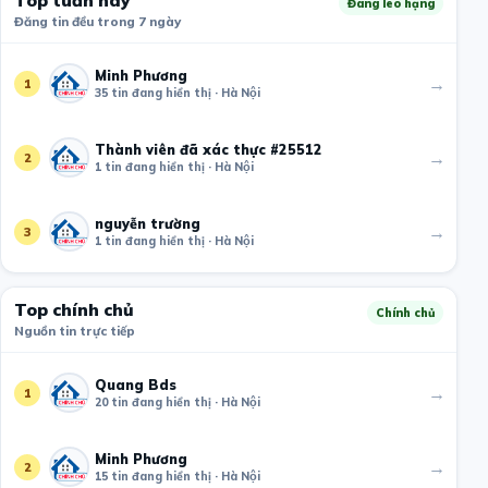
Đang leo hạng
Đăng tin đều trong 7 ngày
Minh Phương
→
1
35 tin đang hiển thị · Hà Nội
Thành viên đã xác thực #25512
→
2
1 tin đang hiển thị · Hà Nội
nguyễn trường
→
3
1 tin đang hiển thị · Hà Nội
Top chính chủ
Chính chủ
Nguồn tin trực tiếp
Quang Bds
→
1
20 tin đang hiển thị · Hà Nội
Minh Phương
→
2
15 tin đang hiển thị · Hà Nội