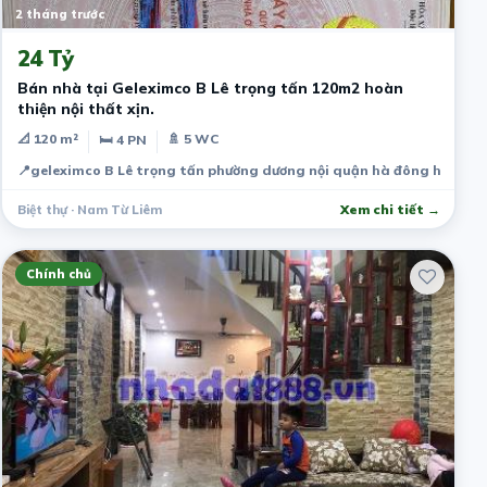
2 tháng trước
24 Tỷ
Bán nhà tại Geleximco B Lê trọng tấn 120m2 hoàn
thiện nội thất xịn.
📐 120 m²
🚿 5 WC
🛏 4 PN
📍
geleximco B Lê trọng tấn phường dương nội quận hà đông hà nội
Biệt thự · Nam Từ Liêm
Xem chi tiết →
Chính chủ