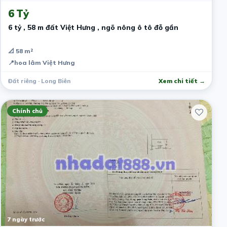
6 Tỷ
6 tỷ , 58 m đất Việt Hưng , ngõ nông ô tô đỗ gần
📐 58 m²
📍
hoa lâm Việt Hưng
Đất riêng · Long Biên
Xem chi tiết →
Chính chủ
7 ngày trước