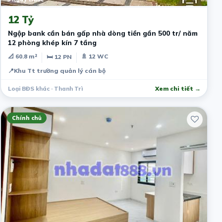
12 Tỷ
Ngộp bank cần bán gấp nhà dòng tiền gần 500 tr/ năm
12 phòng khép kín 7 tầng
📐 60.8 m²
🚿 12 WC
🛏 12 PN
📍
Khu Tt trường quản lý cán bộ
Loại BĐS khác · Thanh Trì
Xem chi tiết →
Chính chủ