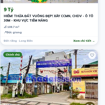
7 ngày trước
9 Tỷ
HIẾM! THỬA ĐẤT VUÔNG ĐẸP! XÂY CCMN, CHDV - Ô TÔ
30M - KHU VỰC TIỀM NĂNG
📐 108.7 m²
📍
Đức giang
Đất riêng · Long Biên
Xem chi tiết →
Chính chủ
9 ngày trước