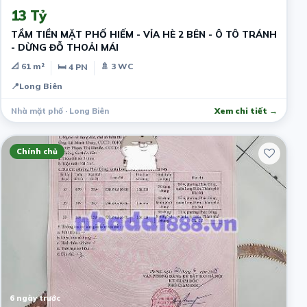
13 Tỷ
TẦM TIỀN MẶT PHỐ HIẾM - VỈA HÈ 2 BÊN - Ô TÔ TRÁNH
- DỪNG ĐỖ THOẢI MÁI
📐 61 m²
🚿 3 WC
🛏 4 PN
📍
Long Biên
Nhà mặt phố · Long Biên
Xem chi tiết →
Chính chủ
6 ngày trước