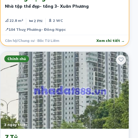
Nhà tập thể đẹp- tầng 3- Xuân Phương
📐 22.8 m²
🚿 2 WC
🛏 2 PN
📍
104 Thuỵ Phương- Đông Ngạc
Căn hộ/Chung cư · Bắc Từ Liêm
Xem chi tiết →
Chính chủ
3 ngày trước
7 Tỷ