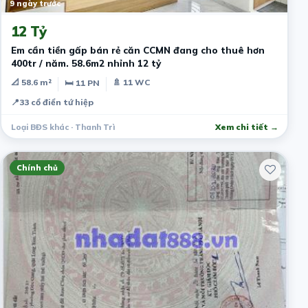
9 ngày trước
12 Tỷ
Em cần tiền gấp bán rẻ căn CCMN đang cho thuê hơn
400tr / năm. 58.6m2 nhỉnh 12 tỷ
📐 58.6 m²
🚿 11 WC
🛏 11 PN
📍
33 cổ điển tứ hiệp
Loại BĐS khác · Thanh Trì
Xem chi tiết →
Chính chủ