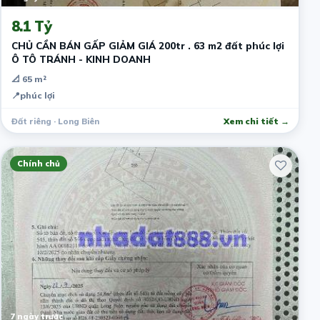
8.1 Tỷ
CHỦ CẦN BÁN GẤP GIẢM GIÁ 200tr . 63 m2 đất phúc lợi
Ô TÔ TRÁNH - KINH DOANH
📐 65 m²
📍
phúc lợi
Đất riêng · Long Biên
Xem chi tiết →
Chính chủ
7 ngày trước