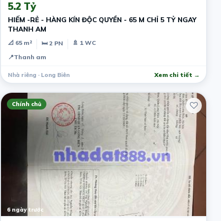
5.2 Tỷ
HIẾM -RẺ - HÀNG KÍN ĐỘC QUYỀN - 65 M CHỈ 5 TỶ NGAY
THANH AM
📐 65 m²
🚿 1 WC
🛏 2 PN
📍
Thanh am
Nhà riêng · Long Biên
Xem chi tiết →
Chính chủ
6 ngày trước