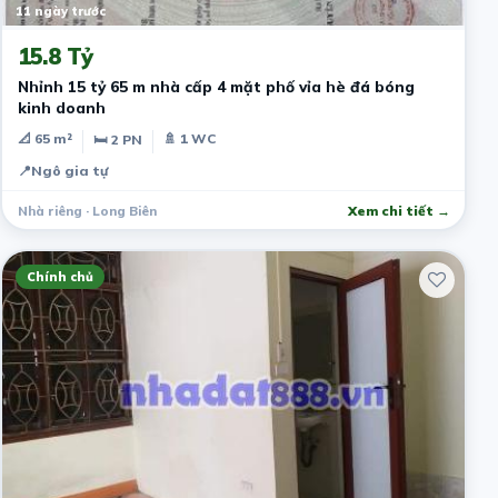
11 ngày trước
15.8 Tỷ
Nhỉnh 15 tỷ 65 m nhà cấp 4 mặt phố vỉa hè đá bóng
kinh doanh
📐 65 m²
🚿 1 WC
🛏 2 PN
📍
Ngô gia tự
Nhà riêng · Long Biên
Xem chi tiết →
Chính chủ