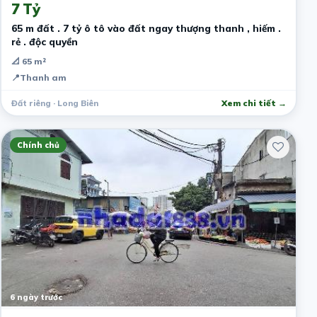
7 Tỷ
65 m đất . 7 tỷ ô tô vào đất ngay thượng thanh , hiếm .
rẻ . độc quyền
📐 65 m²
📍
Thanh am
Đất riêng · Long Biên
Xem chi tiết →
Chính chủ
6 ngày trước