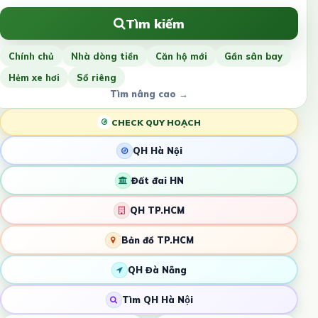
Tìm kiếm
Chính chủ
Nhà dòng tiền
Căn hộ mới
Gần sân bay
Hẻm xe hơi
Sổ riêng
Tìm nâng cao →
CHECK QUY HOẠCH
QH Hà Nội
Đất đai HN
QH TP.HCM
Bản đồ TP.HCM
QH Đà Nẵng
Tìm QH Hà Nội