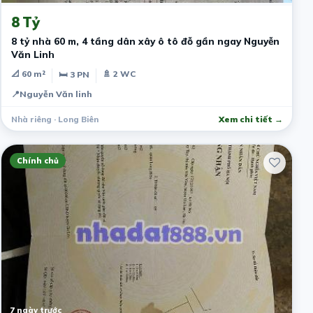
8 Tỷ
8 tỷ nhà 60 m, 4 tầng dân xây ô tô đỗ gần ngay Nguyễn
Văn Linh
📐 60 m²
🚿 2 WC
🛏 3 PN
📍
Nguyễn Văn linh
Nhà riêng · Long Biên
Xem chi tiết →
Chính chủ
7 ngày trước