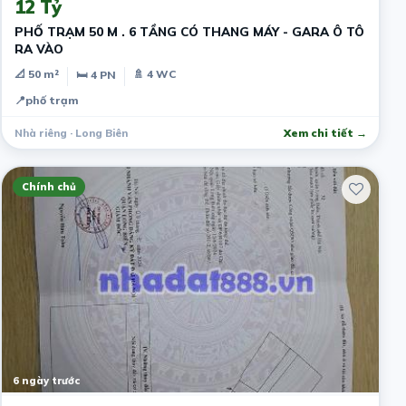
12 Tỷ
PHỐ TRẠM 50 M . 6 TẦNG CÓ THANG MÁY - GARA Ô TÔ
RA VÀO
📐 50 m²
🚿 4 WC
🛏 4 PN
📍
phố trạm
Nhà riêng · Long Biên
Xem chi tiết →
Chính chủ
6 ngày trước