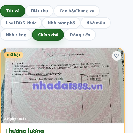
Tất cả
Biệt thự
Căn hộ/Chung cư
Loại BĐS khác
Nhà mặt phố
Nhà mẫu
Nhà riêng
Chính chủ
Dòng tiền
Nổi bật
2 ngày trước
Thương lượng