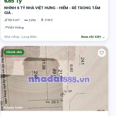
6.65 Tỷ
NHỈNH 6 TỶ NHÀ VIỆT HƯNG - HIẾM - RẺ TRONG TẦM
GIÁ .
📐 59.3 m²
🚿 3 WC
🛏 3 PN
📍
Việt Hưng
Nhà riêng · Long Biên
Xem chi tiết →
Chính chủ
6 ngày trước