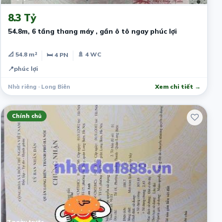
8.3 Tỷ
54.8m, 6 tầng thang máy , gần ô tô ngay phúc lợi
📐 54.8 m²
🚿 4 WC
🛏 4 PN
📍
phúc lợi
Nhà riêng · Long Biên
Xem chi tiết →
Chính chủ