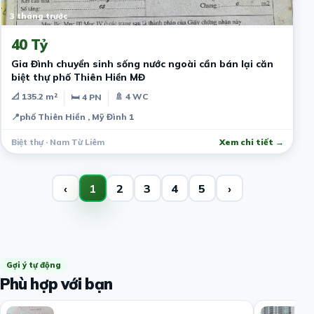
3 tháng trước
40 Tỷ
Gia Đình chuyển sinh sống nước ngoài cần bán lại căn
biệt thự phố Thiên Hiền MĐ
📐 135.2 m²
🚿 4 WC
🛏 4 PN
📍
phố Thiên Hiền , Mỹ Đình 1
Biệt thự · Nam Từ Liêm
Xem chi tiết →
‹
1
2
3
4
5
›
Gợi ý tự động
Phù hợp với bạn