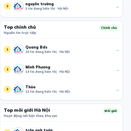
nguyễn trường
→
3
1 tin đang hiển thị · Hà Nội
Top chính chủ
Chính chủ
Nguồn tin trực tiếp
Quang Bds
→
1
20 tin đang hiển thị · Hà Nội
Minh Phương
→
2
14 tin đang hiển thị · Hà Nội
Thảo
→
3
12 tin đang hiển thị · Hà Nội
Top môi giới Hà Nội
Môi giới
Hoạt động nổi bật theo khu vực
trần anh tuấn