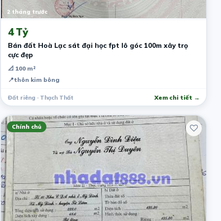
2 tháng trước
4 Tỷ
Bán đất Hoà Lạc sát đại học fpt lô góc 100m xây trọ
cực đẹp
📐 100 m²
📍
thôn kim bông
Đất riêng · Thạch Thất
Xem chi tiết →
Chính chủ