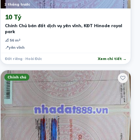
2 tháng trước
10 Tỷ
Chính Chủ bán đất dịch vụ yên vĩnh, KĐT Hinode royal
park
📐 56 m²
📍
yên vĩnh
Đất riêng · Hoài Đức
Xem chi tiết →
Chính chủ