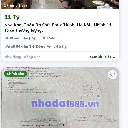
2 tháng trước
11 Tỷ
Nhà bán. Thôn Ba Chữ, Phúc Thịnh, Hà Nội - Nhỉnh 11
tỷ có thương lượng.
📐 40 m²
🚿 3 WC
🛏 3 PN
📍
ngõ 56 Vân Trì, Đông Anh, Hà Nội
Nhà riêng · Đông Anh
Xem chi tiết →
Chính chủ