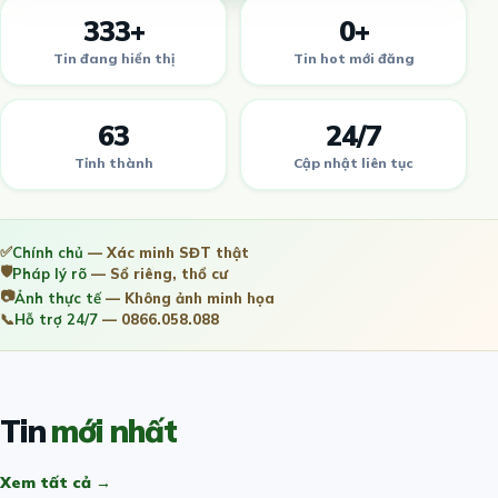
333+
0+
Tin đang hiển thị
Tin hot mới đăng
63
24/7
Tỉnh thành
Cập nhật liên tục
✅
Chính chủ
— Xác minh SĐT thật
🛡️
Pháp lý rõ
— Sổ riêng, thổ cư
📷
Ảnh thực tế
— Không ảnh minh họa
📞
Hỗ trợ 24/7
— 0866.058.088
Tin
mới nhất
Xem tất cả →