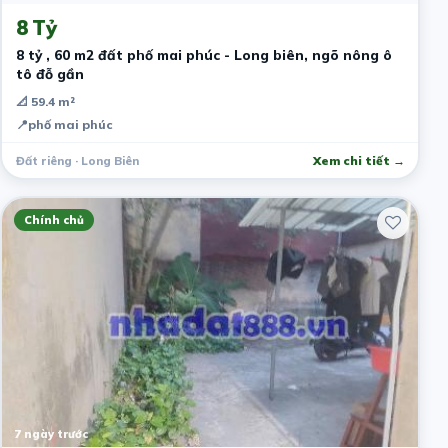
8 Tỷ
8 tỷ , 60 m2 đất phố mai phúc - Long biên, ngõ nông ô
tô đỗ gần
📐 59.4 m²
📍
phố mai phúc
Đất riêng · Long Biên
Xem chi tiết →
Chính chủ
7 ngày trước