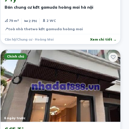
Bán chung cư kđt gamuda hoàng mai hà nội
📐 79 m²
🚿 2 WC
🛏 2 PN
📍
toà nhà thetwo kđt gamuda hoàng mai
Căn hộ/Chung cư · Hoàng Mai
Xem chi tiết →
Chính chủ
6 ngày trước