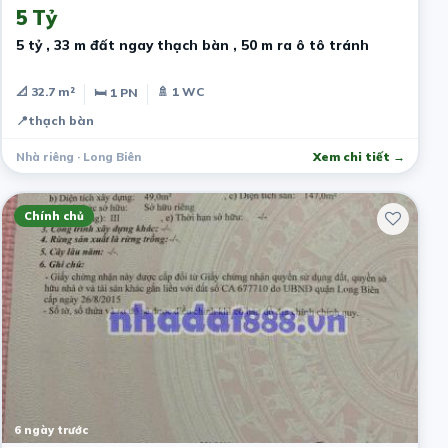
5 Tỷ
5 tỷ , 33 m đất ngay thạch bàn , 50 m ra ô tô tránh
📐 32.7 m²
🚿 1 WC
🛏 1 PN
📍
thạch bàn
Nhà riêng · Long Biên
Xem chi tiết →
Chính chủ
6 ngày trước