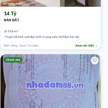
17 ngày trước
14 Tỷ
BÁN ĐẤT
📐 73.8 m²
📍
ngõ 28 nhà 133 đại linh trung văn từ liêm hà nội
Đất riêng · Nam Từ Liêm
Xem chi tiết →
Chính chủ