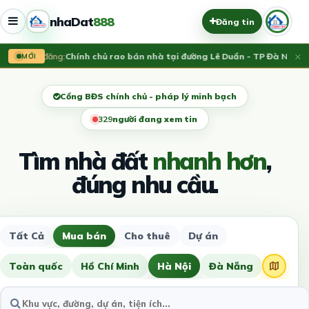
nhaDat
888
Đăng tin
×
Vừa đăng:
Chính chủ rao bán nhà tại đường Lê Duẩn - TP Đà Nẵng; DT
MỚI
Cổng BĐS chính chủ - pháp lý minh bạch
331
người đang xem tin
Tìm nhà đất
nhanh hơn
,
đúng nhu cầu.
Tất Cả
Mua bán
Cho thuê
Dự án
Toàn quốc
Hồ Chí Minh
Hà Nội
Đà Nẵng