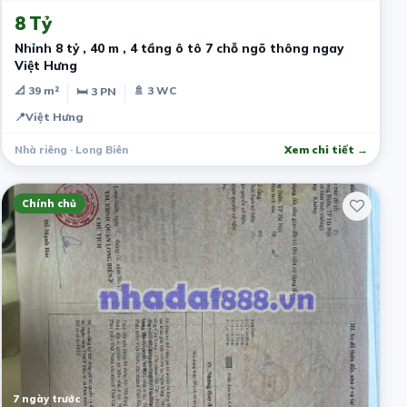
8 Tỷ
Nhỉnh 8 tỷ , 40 m , 4 tầng ô tô 7 chỗ ngõ thông ngay
Việt Hưng
📐 39 m²
🚿 3 WC
🛏 3 PN
📍
Việt Hưng
Nhà riêng · Long Biên
Xem chi tiết →
Chính chủ
7 ngày trước